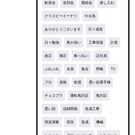
歓迎会
送別会
親睦会
差し入れ
クリスピードーナツ
やる気
ありがとうございます
日々成長
日々勉強
奥が深い
工事現場
計算
改正
補正
酔っ払い
正社員
ぶれぶれ
全員
集合
野帳
TS
プロ
資格
歓迎
悪い顔選手権
チョコプラ
運転免許証
免許証
悪い顔
信頼関係
造成工事
現況測量
現況
造成
機械