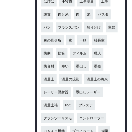
はぴば
小牧市
工事測量
工事
設置
肉と米
肉
米
パスタ
パン
フランスパン
切り分け
主婦
腕の見せ所
腹
一緒
社長室
防寒
防音
フィルム
職人
防音材
寒い
墨出し
墨壺
測量士
測量の現状
測量士の将来
レーザー照射器
墨出しレーザー
測量士補
PS5
プレステ
グランツーリスモ
コントローラー
ジャイロ機能
プライベート
時間