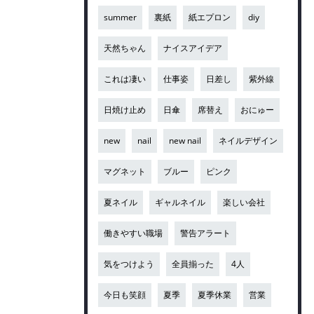
summer
裏紙
紙エプロン
diy
天然ちゃん
ナイスアイデア
これは凄い
仕事姿
日差し
紫外線
日焼け止め
日傘
席替え
おにゅー
new
nail
new nail
ネイルデザイン
マグネット
ブルー
ピンク
夏ネイル
ギャルネイル
楽しい会社
働きやすい職場
警告アラート
気をつけよう
全員揃った
4人
今日も笑顔
夏季
夏季休業
営業