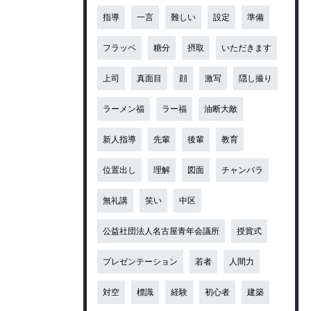
指導
一言
難しい
設定
準備
フラッペ
糖分
摂取
いただきます
上司
真面目
顔
激写
隠し撮り
ラーメン福
ラー福
油断大敵
新人指導
先輩
後輩
教育
位置出し
理解
図面
チャンバラ
無礼講
笑い
中区
公益社団法人名古屋青年会議所
授賞式
プレゼンテーション
若者
人間力
対空
標識
経験
初心者
建築