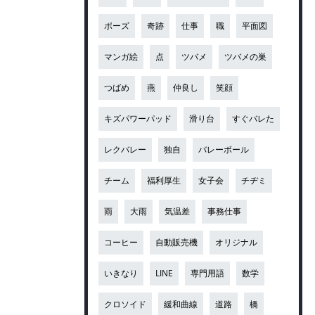
ポーズ
奇跡
仕事
職
平面図
マンガ絵
点
ツバメ
ツバメの巣
つばめ
燕
仲良し
笑顔
キズパワーパッド
滑り台
すぐバレた
レクバレー
独自
バレーボール
チーム
福利厚生
女子会
チヂミ
雨
大雨
気温差
事務仕事
コーヒー
自動販売機
オリジナル
いきなり
LINE
専門用語
数学
クロソイド
緩和曲線
道路
橋