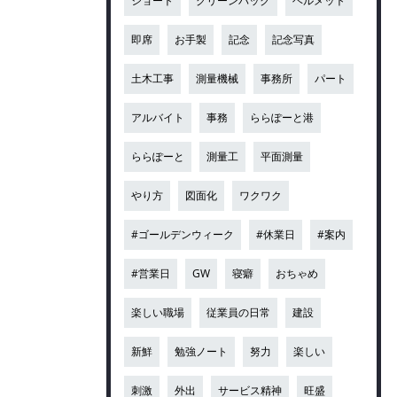
ショート
グリーンバック
ヘルメット
即席
お手製
記念
記念写真
土木工事
測量機械
事務所
パート
アルバイト
事務
ららぽーと港
ららぽーと
測量工
平面測量
やり方
図面化
ワクワク
#ゴールデンウィーク
#休業日
#案内
#営業日
GW
寝癖
おちゃめ
楽しい職場
従業員の日常
建設
新鮮
勉強ノート
努力
楽しい
刺激
外出
サービス精神
旺盛