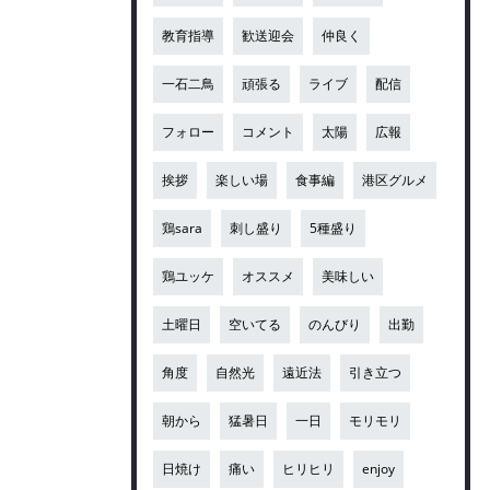
教育指導
歓送迎会
仲良く
一石二鳥
頑張る
ライブ
配信
フォロー
コメント
太陽
広報
挨拶
楽しい場
食事編
港区グルメ
鶏sara
刺し盛り
5種盛り
鶏ユッケ
オススメ
美味しい
土曜日
空いてる
のんびり
出勤
角度
自然光
遠近法
引き立つ
朝から
猛暑日
一日
モリモリ
日焼け
痛い
ヒリヒリ
enjoy