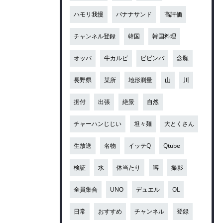
ハモリ我慢
バナナサンド
高評価
チャンネル登録
韓国
韓国料理
オッパ
牛カルビ
ビビンバ
念願
長野県
某所
地形測量
山
川
据付
出張
絶景
自然
チャーハンじじい
坦々麺
大とくさん
生放送
名物
イッテQ
Qtube
検証
水
体当たり
噂
撮影
全員集合
UNO
デュエル
OL
日常
おすすめ
チャンネル
登録