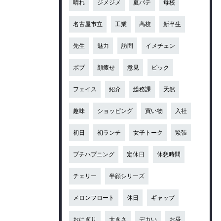
晴れ
ジメジメ
夏バテ
母校
名古屋市立
工業
高校
新卒生
先生
魅力
訪問
イメチェン
ボブ
顔痩せ
意見
ビック
フェイス
紹介
総務課
天然
趣味
ショッピング
買い物
入社
初日
初ランチ
女子トーク
緊張
プチハプニング
定休日
休憩時間
チェリー
半顔シリーズ
メロンフロート
休日
ギャップ
おにぎり
大きさ
デカい
お昼