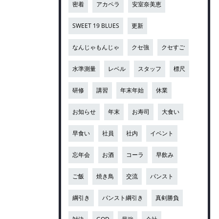
密着
アカペラ
安室奈美恵
SWEET 19 BLUES
更新
なんじゃもんじゃ
クセ強
クセすご
水準測量
レベル
スタッフ
標尺
研修
講習
年末年始
休業
お知らせ
年末
お寿司
大食い
早食い
社員
社内
イベント
忘年会
お酒
コーラ
早飲み
ご飯
焼き鳥
交流
パンスト
綱引き
パンスト綱引き
真剣勝負