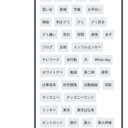
思い出
新城
空撮
お手伝い
操縦
利きグミ
グミ
グミ好き
グミ嫌い
苦行
苦悶
表情
女子
ブログ
企画
インフルエンサー
テレワーク
珍行動
犬
White day
ホワイトデー
勉強
第二弾
座学
仕事道具
対空標識
自動操縦
回収
ディズニー
ディズニーランド
ミッキー
東京
東京ばな奈
キットカット
旅行
新人
新人研修