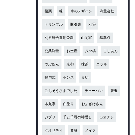
投票
味
車のデザイン
測量会社
トリンブル
取引先
刈谷
刈谷総合運動公園
山岡家
基準点
公共測量
お土産
八ツ橋
こしあん
つぶあん
京都
抹茶
ニッキ
授与式
センス
良い
ごちそうさまでした
チャーハン
替玉
本丸亭
白塗り
おふざけさん
ジブリ
千と千尋の神隠し
カオナシ
クオリティ
変身
メイク