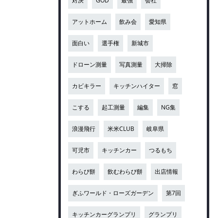
対決
GOD
最強
会社
アットホーム
飲み会
愛知県
面白い
選手権
新城市
ドローン測量
写真測量
大掃除
カビキラー
キッチンハイター
窓
こする
起工測量
編集
NG集
浪漫飛行
米米CLUB
岐阜県
可児市
キッチンカー
つるもち
わらび餅
飲むわらび餅
出店情報
ぎふワールド・ローズガーデン
第7回
キッチンカーグランプリ
グランプリ