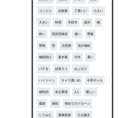
コンビニ
自家製
丁度いい
小さい
大きい
料理
半田市
護岸
船
怖い
高所恐怖症
凄い
尊敬
警報
雷
注意報
塩分補給
梅雨明け
夏本番
今年
暑い
バテる
頑張ろう
おふざけ
ハイトーン
キャラ濃いめ
令和ギャル
個性的
名古屋港
2人
優しい
最新
挑戦
初めてのドローン
してみた
事務業務
引き継ぎ