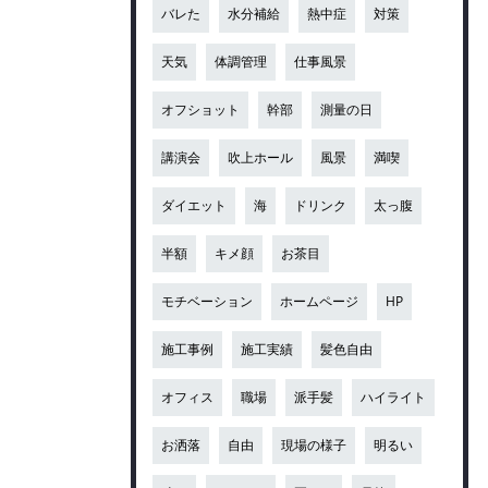
バレた
水分補給
熱中症
対策
天気
体調管理
仕事風景
オフショット
幹部
測量の日
講演会
吹上ホール
風景
満喫
ダイエット
海
ドリンク
太っ腹
半額
キメ顔
お茶目
モチベーション
ホームページ
HP
施工事例
施工実績
髪色自由
オフィス
職場
派手髪
ハイライト
お洒落
自由
現場の様子
明るい