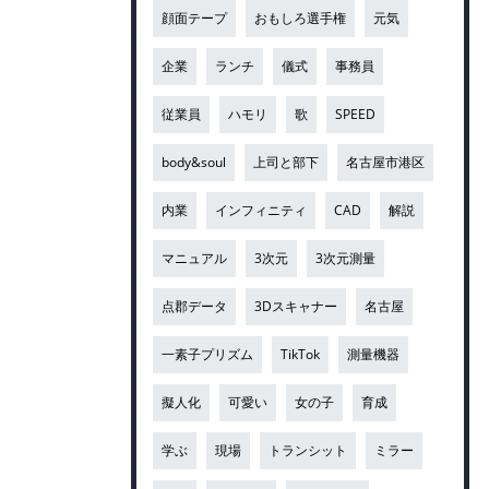
顔面テープ
おもしろ選手権
元気
企業
ランチ
儀式
事務員
従業員
ハモリ
歌
SPEED
body&soul
上司と部下
名古屋市港区
内業
インフィニティ
CAD
解説
マニュアル
3次元
3次元測量
点郡データ
3Dスキャナー
名古屋
一素子プリズム
TikTok
測量機器
擬人化
可愛い
女の子
育成
学ぶ
現場
トランシット
ミラー