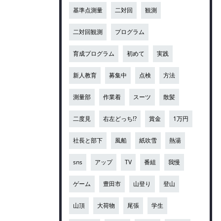
基準点測量
二対回
観測
二対回観測
プログラム
育成プログラム
初めて
実践
新人教育
募集中
点検
方法
測量部
作業着
スーツ
散髪
二度見
右左どっち!?
賞金
1万円
社長と部下
風船
紙吹雪
熱湯
sns
アップ
TV
番組
我慢
ゲーム
豊田市
山登り
登山
山頂
大荷物
尾張
学生