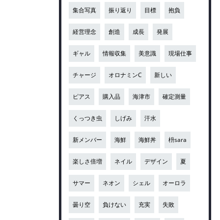
集合写真
振り返り
目標
抱負
経営理念
創造
成長
発展
ギャル
情報収集
美意識
現場仕事
チャージ
オロナミンC
新しい
ピアス
購入品
海津市
確定測量
くっつき虫
しげみ
汗水
新メンバー
海鮮
海鮮丼
枡sara
楽しさ倍増
ネイル
デザイン
夏
サマー
ネオン
シェル
オーロラ
曇り空
負けない
充実
失敗