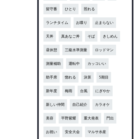
留守番
ひとり
照れる
ランチタイム
お喋り
止まらない
天丼
真あなご丼
そば
きしめん
昼休憩
三級水準測量
ロッドマン
測量補助
運転中
カッコいい
助手席
惚れる
決算
5期目
新年度
梅雨
台風
にぎやか
新しい仲間
自己紹介
カラオケ
美容
平野紫耀
重大発表
門出
お祝い
安全大会
マルサ水産