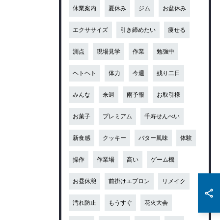
休業案内
夏休み
ジム
お盆休み
エクササイズ
引き締めたい
痩せる
測点
現場見学
作業
勉強中
ヘトヘト
体力
今週
残り二日
みんな
来週
雨予報
お取引様
お菓子
プレミアム
千寿せんべい
新食感
クッキー
バター風味
体験
操作
作業場
高い
ゲーム機
お昼休憩
前掛けエプロン
リメイク
汚れ防止
もうすぐ
花火大会