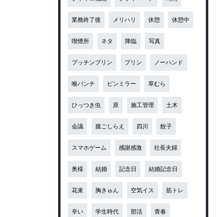
業務終了後
メリハリ
休憩
休憩中
喫煙所
ネタ
降臨
写真
プッチンプリン
プリン
ノーハンド
喉パンチ
ピンミラー
草むら
ひっつき虫
原
施工管理
土木
会議
腹ごしらえ
四川
餃子
スマホゲーム
感謝感激
社長夫婦
奥様
結婚
記念日
結婚記念日
花束
胸きゅん
空気イス
筋トレ
辛い
学生時代
部活
青春