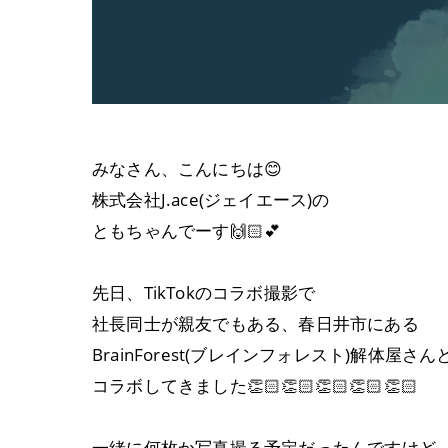
みなさん、こんにちは😊
株式会社J.ace(ジェイエース)の
ともちゃんでーす🙌🏻︎‪💕
先日、TikTokのコラボ撮影で
社長同士が親友でもある、春日井市にある
BrainForest(ブレインフォレスト)解体屋さん
コラボしてきました👏🏻👏🏻👏🏻👏🏻👏🏻
一緒に何枚か写真撮る予定だったんですけど