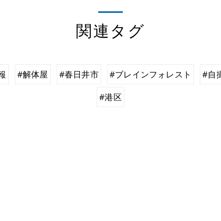
関連タグ
報
#解体屋
#春日井市
#ブレインフォレスト
#自
#港区