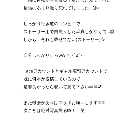
緊張のあまり撮り忘れてしまった…😢⤵
しっかり行き道のコンビニで
ストーリー用で自撮りした写真しかなくて…
しかも、それも載せてない(ストーリー)💦
自分しっかりしろwwヾ( -`д´-
J.aceアカウントとギャル広報アカウントで
既に何本か投稿しているので
是非良かったら覗いて見て下さい👀💭💕
また機会があればコラボお願いします🙇🏻‍♀️
次こそは絶対写真撮る📸！！笑