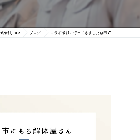
会社J.ace
ブログ
コラボ撮影に行ってきました🙌🏻︎‪💕