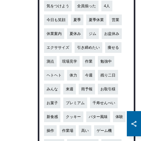
気をつけよう
全員揃った
4人
今日も笑顔
夏季
夏季休業
営業
休業案内
夏休み
ジム
お盆休み
エクササイズ
引き締めたい
痩せる
測点
現場見学
作業
勉強中
ヘトヘト
体力
今週
残り二日
みんな
来週
雨予報
お取引様
お菓子
プレミアム
千寿せんべい
新食感
クッキー
バター風味
体験
操作
作業場
高い
ゲーム機