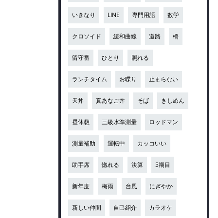
いきなり
LINE
専門用語
数学
クロソイド
緩和曲線
道路
橋
留守番
ひとり
照れる
ランチタイム
お喋り
止まらない
天丼
真あなご丼
そば
きしめん
昼休憩
三級水準測量
ロッドマン
測量補助
運転中
カッコいい
助手席
惚れる
決算
5期目
新年度
梅雨
台風
にぎやか
新しい仲間
自己紹介
カラオケ