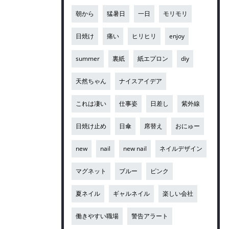
朝から
猛暑日
一日
モリモリ
日焼け
痛い
ヒリヒリ
enjoy
summer
裏紙
紙エプロン
diy
天然ちゃん
ナイスアイデア
これは凄い
仕事姿
日差し
紫外線
日焼け止め
日傘
席替え
おにゅー
new
nail
new nail
ネイルデザイン
マグネット
ブルー
ピンク
夏ネイル
ギャルネイル
楽しい会社
働きやすい職場
警告アラート