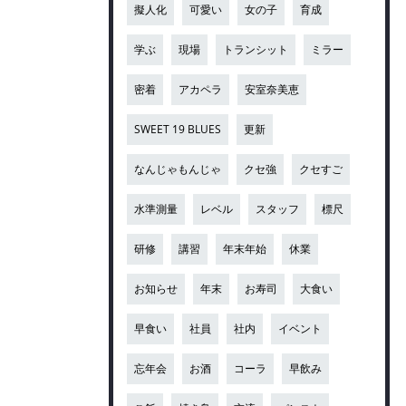
擬人化
可愛い
女の子
育成
学ぶ
現場
トランシット
ミラー
密着
アカペラ
安室奈美恵
SWEET 19 BLUES
更新
なんじゃもんじゃ
クセ強
クセすご
水準測量
レベル
スタッフ
標尺
研修
講習
年末年始
休業
お知らせ
年末
お寿司
大食い
早食い
社員
社内
イベント
忘年会
お酒
コーラ
早飲み