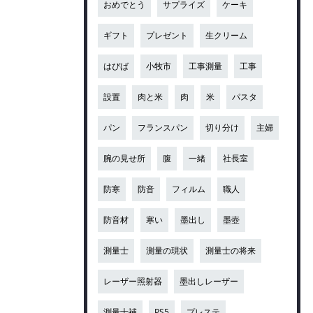
おめでとう
サプライズ
ケーキ
ギフト
プレゼント
生クリーム
はぴば
小牧市
工事測量
工事
設置
肉と米
肉
米
パスタ
パン
フランスパン
切り分け
主婦
腕の見せ所
腹
一緒
社長室
防寒
防音
フィルム
職人
防音材
寒い
墨出し
墨壺
測量士
測量の現状
測量士の将来
レーザー照射器
墨出しレーザー
測量士補
PS5
プレステ