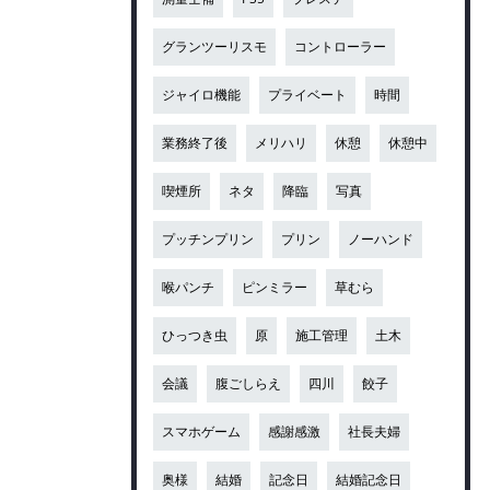
グランツーリスモ
コントローラー
ジャイロ機能
プライベート
時間
業務終了後
メリハリ
休憩
休憩中
喫煙所
ネタ
降臨
写真
プッチンプリン
プリン
ノーハンド
喉パンチ
ピンミラー
草むら
ひっつき虫
原
施工管理
土木
会議
腹ごしらえ
四川
餃子
スマホゲーム
感謝感激
社長夫婦
奥様
結婚
記念日
結婚記念日