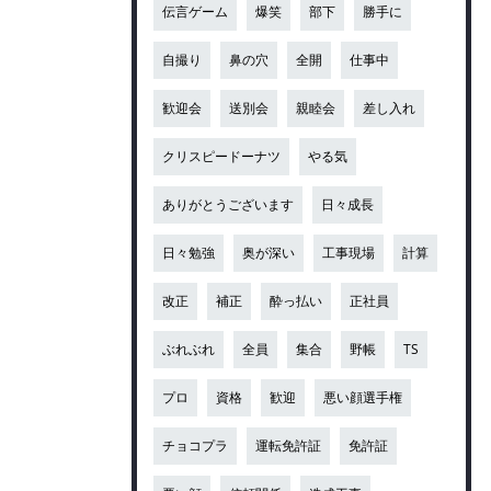
伝言ゲーム
爆笑
部下
勝手に
自撮り
鼻の穴
全開
仕事中
歓迎会
送別会
親睦会
差し入れ
クリスピードーナツ
やる気
ありがとうございます
日々成長
日々勉強
奥が深い
工事現場
計算
改正
補正
酔っ払い
正社員
ぶれぶれ
全員
集合
野帳
TS
プロ
資格
歓迎
悪い顔選手権
チョコプラ
運転免許証
免許証