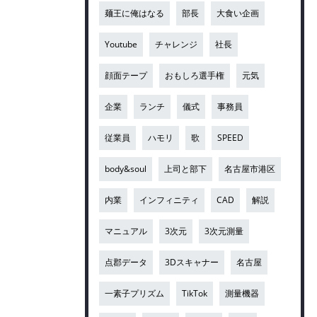
麺王に俺はなる
部長
大食い企画
Youtube
チャレンジ
社長
顔面テープ
おもしろ選手権
元気
企業
ランチ
儀式
事務員
従業員
ハモリ
歌
SPEED
body&soul
上司と部下
名古屋市港区
内業
インフィニティ
CAD
解説
マニュアル
3次元
3次元測量
点郡データ
3Dスキャナー
名古屋
一素子プリズム
TikTok
測量機器