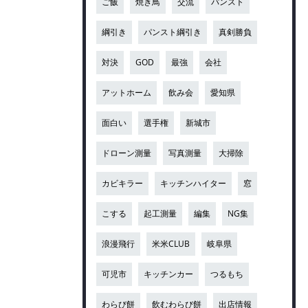
ご飯
焼き鳥
交流
パンスト
綱引き
パンスト綱引き
真剣勝負
対決
GOD
最強
会社
アットホーム
飲み会
愛知県
面白い
選手権
新城市
ドローン測量
写真測量
大掃除
カビキラー
キッチンハイター
窓
こする
起工測量
編集
NG集
浪漫飛行
米米CLUB
岐阜県
可児市
キッチンカー
つるもち
わらび餅
飲むわらび餅
出店情報