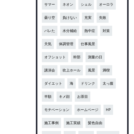
サマー
ネオン
シェル
オーロラ
曇り空
負けない
充実
失敗
バレた
水分補給
熱中症
対策
天気
体調管理
仕事風景
オフショット
幹部
測量の日
講演会
吹上ホール
風景
満喫
ダイエット
海
ドリンク
太っ腹
半額
キメ顔
お茶目
モチベーション
ホームページ
HP
施工事例
施工実績
髪色自由