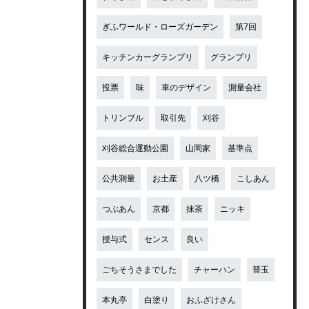
ぎふワールド・ローズガーデン
第7回
キッチンカーグランプリ
グランプリ
投票
味
車のデザイン
測量会社
トリンブル
取引先
刈谷
刈谷総合運動公園
山岡家
基準点
公共測量
お土産
八ツ橋
こしあん
つぶあん
京都
抹茶
ニッキ
授与式
センス
良い
ごちそうさまでした
チャーハン
替玉
本丸亭
白塗り
おふざけさん