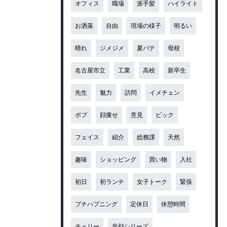
オフィス
職場
派手髪
ハイライト
お洒落
自由
現場の様子
明るい
晴れ
ジメジメ
夏バテ
母校
名古屋市立
工業
高校
新卒生
先生
魅力
訪問
イメチェン
ボブ
顔痩せ
意見
ビック
フェイス
紹介
総務課
天然
趣味
ショッピング
買い物
入社
初日
初ランチ
女子トーク
緊張
プチハプニング
定休日
休憩時間
チェリー
半顔シリーズ