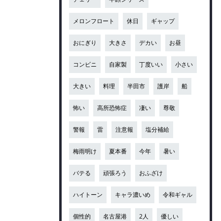
メロンフロート
休日
ギャップ
おにぎり
大きさ
デカい
お昼
コンビニ
自家製
丁度いい
小さい
大きい
料理
半田市
護岸
船
怖い
高所恐怖症
凄い
尊敬
警報
雷
注意報
塩分補給
梅雨明け
夏本番
今年
暑い
バテる
頑張ろう
おふざけ
ハイトーン
キャラ濃いめ
令和ギャル
個性的
名古屋港
2人
優しい