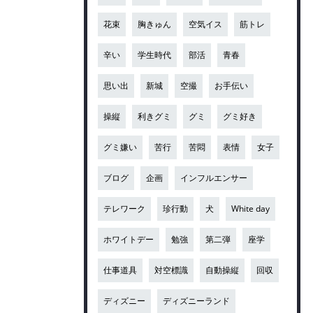
花束
胸きゅん
空気イス
筋トレ
辛い
学生時代
部活
青春
思い出
新城
空撮
お手伝い
操縦
利きグミ
グミ
グミ好き
グミ嫌い
苦行
苦悶
表情
女子
ブログ
企画
インフルエンサー
テレワーク
珍行動
犬
White day
ホワイトデー
勉強
第二弾
座学
仕事道具
対空標識
自動操縦
回収
ディズニー
ディズニーランド