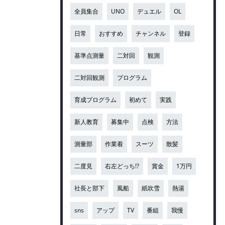
全員集合
UNO
デュエル
OL
日常
おすすめ
チャンネル
登録
基準点測量
二対回
観測
二対回観測
プログラム
育成プログラム
初めて
実践
新人教育
募集中
点検
方法
測量部
作業着
スーツ
散髪
二度見
右左どっち!?
賞金
1万円
社長と部下
風船
紙吹雪
熱湯
sns
アップ
TV
番組
我慢