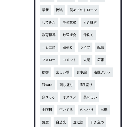
最新
挑戦
初めてのドローン
してみた
事務業務
引き継ぎ
教育指導
歓送迎会
仲良く
一石二鳥
頑張る
ライブ
配信
フォロー
コメント
太陽
広報
挨拶
楽しい場
食事編
港区グルメ
鶏sara
刺し盛り
5種盛り
鶏ユッケ
オススメ
美味しい
土曜日
空いてる
のんびり
出勤
角度
自然光
遠近法
引き立つ