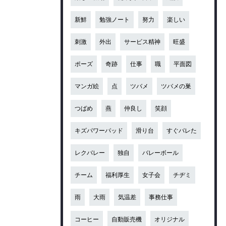
新鮮
勉強ノート
努力
楽しい
刺激
外出
サービス精神
旺盛
ポーズ
奇跡
仕事
職
平面図
マンガ絵
点
ツバメ
ツバメの巣
つばめ
燕
仲良し
笑顔
キズパワーパッド
滑り台
すぐバレた
レクバレー
独自
バレーボール
チーム
福利厚生
女子会
チヂミ
雨
大雨
気温差
事務仕事
コーヒー
自動販売機
オリジナル