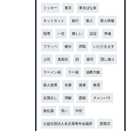
ミッキー
東京
東京ばな奈
キットカット
旅行
新人
新人研修
指導
一言
難しい
設定
準備
フラッペ
糖分
摂取
いただきます
上司
真面目
顔
激写
隠し撮り
ラーメン福
ラー福
油断大敵
新人指導
先輩
後輩
教育
位置出し
理解
図面
チャンバラ
無礼講
笑い
中区
公益社団法人名古屋青年会議所
授賞式