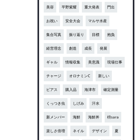
美容
平野紫耀
重大発表
門出
お祝い
安全大会
マルサ水産
集合写真
振り返り
目標
抱負
経営理念
創造
成長
発展
ギャル
情報収集
美意識
現場仕事
チャージ
オロナミンC
新しい
ピアス
購入品
海津市
確定測量
くっつき虫
しげみ
汗水
新メンバー
海鮮
海鮮丼
枡sara
楽しさ倍増
ネイル
デザイン
夏