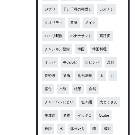
ジブリ
千と千尋の神隠し
カオナシ
クオリティ
変身
メイク
ハモリ我慢
バナナサンド
高評価
チャンネル登録
韓国
韓国料理
オッパ
牛カルビ
ビビンバ
念願
長野県
某所
地形測量
山
川
据付
出張
絶景
自然
チャーハンじじい
坦々麺
大とくさん
生放送
名物
イッテQ
Qtube
検証
水
体当たり
噂
撮影