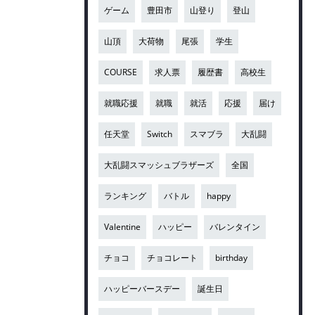
ゲーム
豊田市
山登り
登山
山頂
大荷物
尾張
学生
COURSE
求人票
履歴書
高校生
就職応援
就職
就活
応援
届け
任天堂
Switch
スマブラ
大乱闘
大乱闘スマッシュブラザーズ
全国
ランキング
バトル
happy
Valentine
ハッピー
バレンタイン
チョコ
チョコレート
birthday
ハッピーバースデー
誕生日