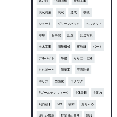
悪い顔
信頼関係
造成工事
現況測量
現況
造成
機械
ショート
グリーンバック
ヘルメット
即席
お手製
記念
記念写真
土木工事
測量機械
事務所
パート
アルバイト
事務
ららぽーと港
ららぽーと
測量工
平面測量
やり方
図面化
ワクワク
#ゴールデンウィーク
#休業日
#案内
#営業日
GW
寝癖
おちゃめ
楽しい職場
従業員の日常
建設