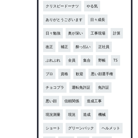
クリスピードーナツ
やる気
ありがとうございます
日々成長
日々勉強
奥が深い
工事現場
計算
改正
補正
酔っ払い
正社員
ぶれぶれ
全員
集合
野帳
TS
プロ
資格
歓迎
悪い顔選手権
チョコプラ
運転免許証
免許証
悪い顔
信頼関係
造成工事
現況測量
現況
造成
機械
ショート
グリーンバック
ヘルメット