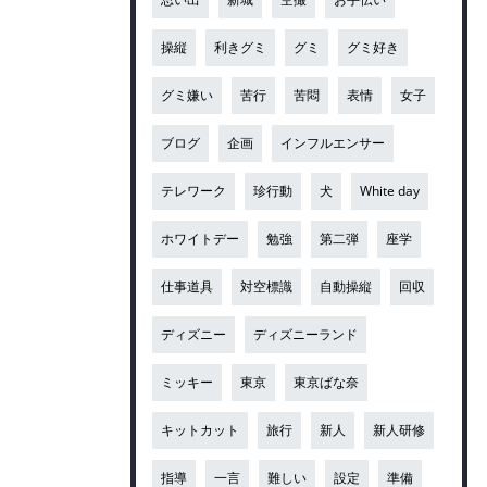
操縦
利きグミ
グミ
グミ好き
グミ嫌い
苦行
苦悶
表情
女子
ブログ
企画
インフルエンサー
テレワーク
珍行動
犬
White day
ホワイトデー
勉強
第二弾
座学
仕事道具
対空標識
自動操縦
回収
ディズニー
ディズニーランド
ミッキー
東京
東京ばな奈
キットカット
旅行
新人
新人研修
指導
一言
難しい
設定
準備