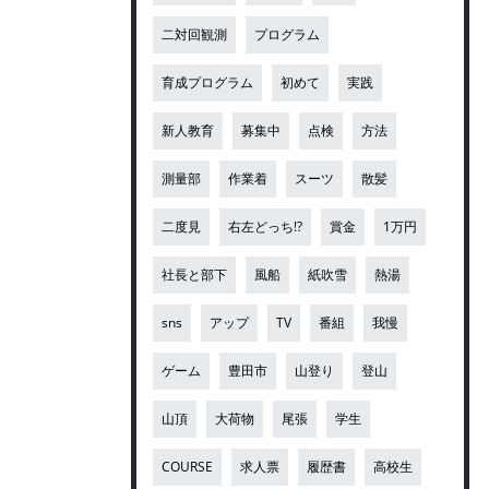
二対回観測
プログラム
育成プログラム
初めて
実践
新人教育
募集中
点検
方法
測量部
作業着
スーツ
散髪
二度見
右左どっち!?
賞金
1万円
社長と部下
風船
紙吹雪
熱湯
sns
アップ
TV
番組
我慢
ゲーム
豊田市
山登り
登山
山頂
大荷物
尾張
学生
COURSE
求人票
履歴書
高校生