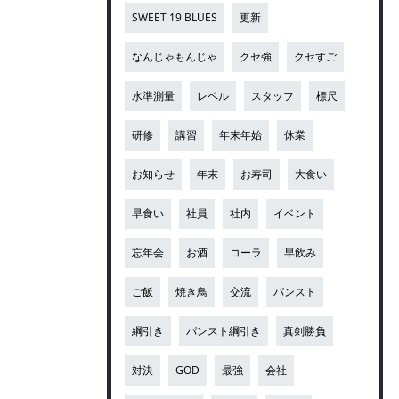
SWEET 19 BLUES
更新
なんじゃもんじゃ
クセ強
クセすご
水準測量
レベル
スタッフ
標尺
研修
講習
年末年始
休業
お知らせ
年末
お寿司
大食い
早食い
社員
社内
イベント
忘年会
お酒
コーラ
早飲み
ご飯
焼き鳥
交流
パンスト
綱引き
パンスト綱引き
真剣勝負
対決
GOD
最強
会社