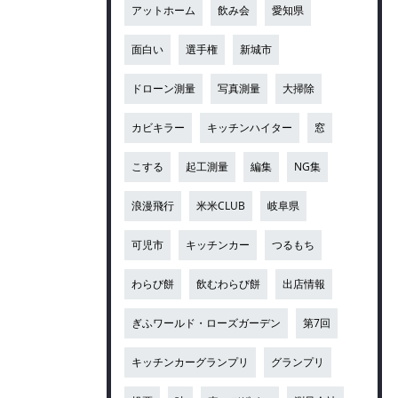
アットホーム
飲み会
愛知県
面白い
選手権
新城市
ドローン測量
写真測量
大掃除
カビキラー
キッチンハイター
窓
こする
起工測量
編集
NG集
浪漫飛行
米米CLUB
岐阜県
可児市
キッチンカー
つるもち
わらび餅
飲むわらび餅
出店情報
ぎふワールド・ローズガーデン
第7回
キッチンカーグランプリ
グランプリ