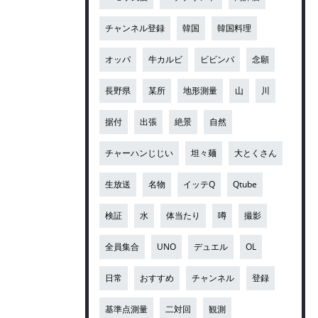
チャンネル登録
韓国
韓国料理
オッパ
牛カルビ
ビビンバ
念願
長野県
某所
地形測量
山
川
据付
出張
絶景
自然
チャーハンじじい
坦々麺
大とくさん
生放送
名物
イッテQ
Qtube
検証
水
体当たり
噂
撮影
全員集合
UNO
デュエル
OL
日常
おすすめ
チャンネル
登録
基準点測量
二対回
観測