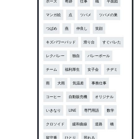
ポーズ
奇跡
仕事
職
平面図
マンガ絵
点
ツバメ
ツバメの巣
つばめ
燕
仲良し
笑顔
キズパワーパッド
滑り台
すぐバレた
レクバレー
独自
バレーボール
チーム
福利厚生
女子会
チヂミ
雨
大雨
気温差
事務仕事
コーヒー
自動販売機
オリジナル
いきなり
LINE
専門用語
数学
クロソイド
緩和曲線
道路
橋
留守番
ひとり
照れる