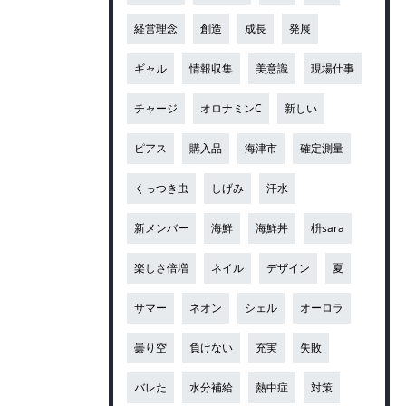
経営理念
創造
成長
発展
ギャル
情報収集
美意識
現場仕事
チャージ
オロナミンC
新しい
ピアス
購入品
海津市
確定測量
くっつき虫
しげみ
汗水
新メンバー
海鮮
海鮮丼
枡sara
楽しさ倍増
ネイル
デザイン
夏
サマー
ネオン
シェル
オーロラ
曇り空
負けない
充実
失敗
バレた
水分補給
熱中症
対策