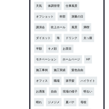
天気
体調管理
仕事風景
オフショット
幹部
測量の日
講演会
吹上ホール
風景
満喫
ダイエット
海
ドリンク
太っ腹
半額
キメ顔
お茶目
モチベーション
ホームページ
HP
施工事例
施工実績
髪色自由
オフィス
職場
派手髪
ハイライト
お洒落
自由
現場の様子
明るい
晴れ
ジメジメ
夏バテ
母校