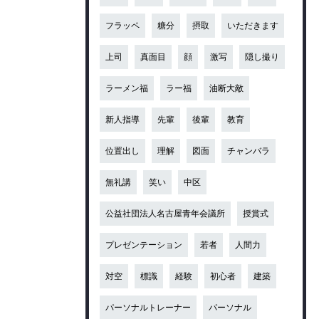
フラッペ
糖分
摂取
いただきます
上司
真面目
顔
激写
隠し撮り
ラーメン福
ラー福
油断大敵
新人指導
先輩
後輩
教育
位置出し
理解
図面
チャンバラ
無礼講
笑い
中区
公益社団法人名古屋青年会議所
授賞式
プレゼンテーション
若者
人間力
対空
標識
経験
初心者
建築
パーソナルトレーナー
パーソナル