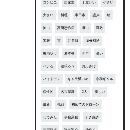
コンビニ
自家製
丁度いい
小さい
大きい
料理
半田市
護岸
船
怖い
高所恐怖症
凄い
尊敬
警報
雷
注意報
塩分補給
梅雨明け
夏本番
今年
暑い
バテる
頑張ろう
おふざけ
ハイトーン
キャラ濃いめ
令和ギャル
個性的
名古屋港
2人
優しい
最新
挑戦
初めてのドローン
してみた
事務業務
引き継ぎ
教育指導
歓送迎会
仲良く