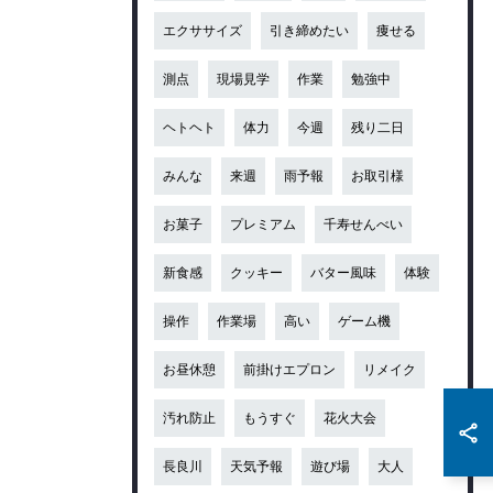
エクササイズ
引き締めたい
痩せる
測点
現場見学
作業
勉強中
ヘトヘト
体力
今週
残り二日
みんな
来週
雨予報
お取引様
お菓子
プレミアム
千寿せんべい
新食感
クッキー
バター風味
体験
操作
作業場
高い
ゲーム機
お昼休憩
前掛けエプロン
リメイク
汚れ防止
もうすぐ
花火大会
長良川
天気予報
遊び場
大人