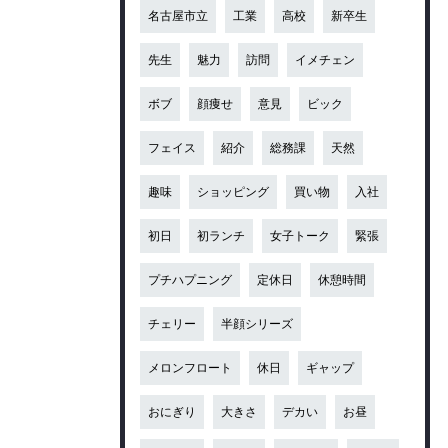
名古屋市立
工業
高校
新卒生
先生
魅力
訪問
イメチェン
ボブ
顔痩せ
意見
ビック
フェイス
紹介
総務課
天然
趣味
ショッピング
買い物
入社
初日
初ランチ
女子トーク
緊張
プチハプニング
定休日
休憩時間
チェリー
半顔シリーズ
メロンフロート
休日
ギャップ
おにぎり
大きさ
デカい
お昼