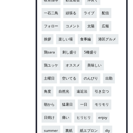
一石二鳥
頑張る
ライブ
配信
フォロー
コメント
太陽
広報
挨拶
楽しい場
食事編
港区グルメ
鶏sara
刺し盛り
5種盛り
鶏ユッケ
オススメ
美味しい
土曜日
空いてる
のんびり
出勤
角度
自然光
遠近法
引き立つ
朝から
猛暑日
一日
モリモリ
日焼け
痛い
ヒリヒリ
enjoy
summer
裏紙
紙エプロン
diy