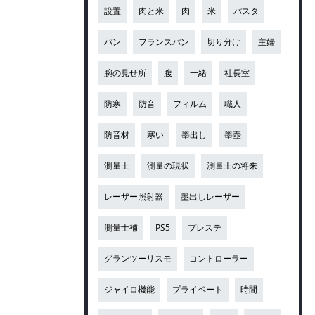
設置
肉と米
肉
米
パスタ
パン
フランスパン
切り分け
主婦
腕の見せ所
腹
一緒
社長室
防寒
防音
フィルム
職人
防音材
寒い
墨出し
墨壺
測量士
測量の現状
測量士の将来
レーザー照射器
墨出しレーザー
測量士補
PS5
プレステ
グランツーリスモ
コントローラー
ジャイロ機能
プライベート
時間