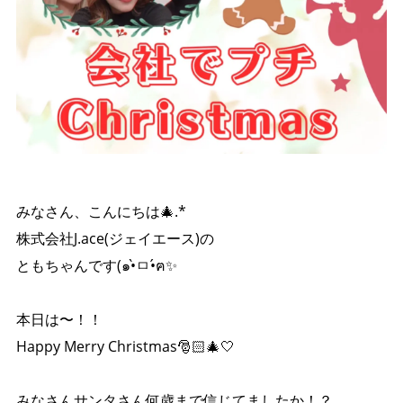
みなさん、こんにちは🎄.*
株式会社J.ace(ジェイエース)の
ともちゃんです(๑•̀ㅁ•́ฅ✨
本日は〜！！
Happy Merry Christmas🎅🏻🎄🤍
みなさんサンタさん何歳まで信じてましたか！？