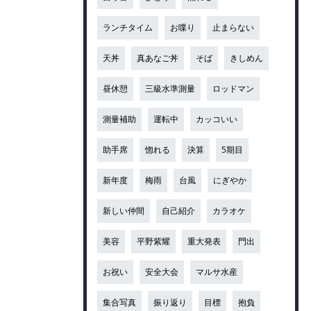
ランチタイム
お喋り
止まらない
天丼
真あなご丼
そば
きしめん
昼休憩
三級水準測量
ロッドマン
測量補助
運転中
カッコいい
助手席
惚れる
決算
5期目
新年度
梅雨
台風
にぎやか
新しい仲間
自己紹介
カラオケ
美容
平野紫耀
重大発表
門出
お祝い
安全大会
マルサ水産
集合写真
振り返り
目標
抱負