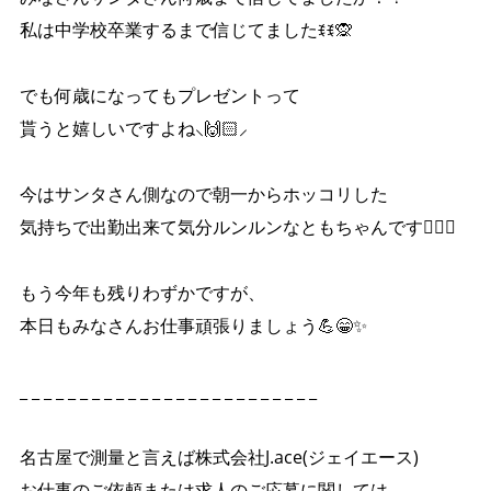
私は中学校卒業するまで信じてましたꉂꉂ🙊
でも何歳になってもプレゼントって
貰うと嬉しいですよね⸜🙌🏻⸝‍
今はサンタさん側なので朝一からホッコリした
気持ちで出勤出来て気分ルンルンなともちゃんです✌🏼💕
もう今年も残りわずかですが、
本日もみなさんお仕事頑張りましょう💪😁✨
_ _ _ _ _ _ _ _ _ _ _ _ _ _ _ _ _ _ _ _ _ _ _ _ _
名古屋で測量と言えば株式会社J.ace(ジェイエース)
お仕事のご依頼または求人のご応募に関しては