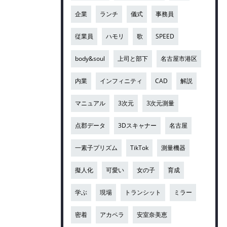
企業
ランチ
儀式
事務員
従業員
ハモリ
歌
SPEED
body&soul
上司と部下
名古屋市港区
内業
インフィニティ
CAD
解説
マニュアル
3次元
3次元測量
点郡データ
3Dスキャナー
名古屋
一素子プリズム
TikTok
測量機器
擬人化
可愛い
女の子
育成
学ぶ
現場
トランシット
ミラー
密着
アカペラ
安室奈美恵