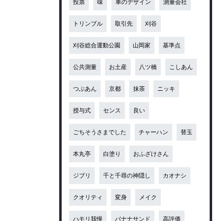
投票
味
車のデザイン
測量会社
トリンブル
取引先
刈谷
刈谷総合運動公園
山岡家
基準点
公共測量
お土産
八ツ橋
こしあん
つぶあん
京都
抹茶
ニッキ
授与式
センス
良い
ごちそうさまでした
チャーハン
替玉
本丸亭
白塗り
おふざけさん
ジブリ
千と千尋の神隠し
カオナシ
クオリティ
変身
メイク
ハモリ我慢
バナナサンド
高評価