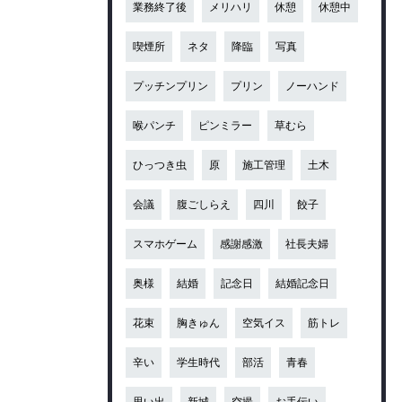
業務終了後
メリハリ
休憩
休憩中
喫煙所
ネタ
降臨
写真
プッチンプリン
プリン
ノーハンド
喉パンチ
ピンミラー
草むら
ひっつき虫
原
施工管理
土木
会議
腹ごしらえ
四川
餃子
スマホゲーム
感謝感激
社長夫婦
奥様
結婚
記念日
結婚記念日
花束
胸きゅん
空気イス
筋トレ
辛い
学生時代
部活
青春
思い出
新城
空撮
お手伝い