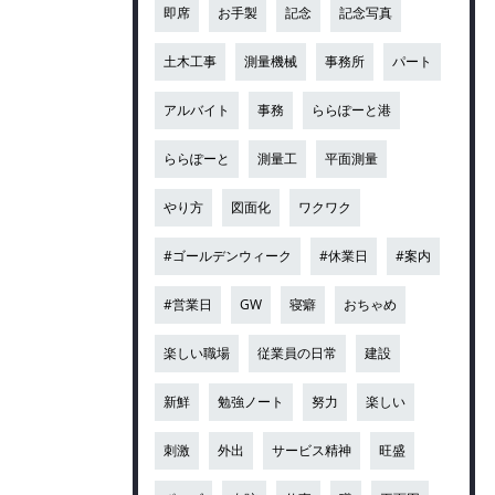
即席
お手製
記念
記念写真
土木工事
測量機械
事務所
パート
アルバイト
事務
ららぽーと港
ららぽーと
測量工
平面測量
やり方
図面化
ワクワク
#ゴールデンウィーク
#休業日
#案内
#営業日
GW
寝癖
おちゃめ
楽しい職場
従業員の日常
建設
新鮮
勉強ノート
努力
楽しい
刺激
外出
サービス精神
旺盛