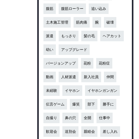
腹筋
腹筋ローラー
追い込み
土木施工管理
筋肉痛
腕
破壊
派遣
もっさり
髪の毛
ヘアカット
幼い
アップグレード
バージョンアップ
花粉
花粉症
動画
人材派遣
新入社員
仲間
未経験
イヤホン
イヤホンガンガン
伝言ゲーム
爆笑
部下
勝手に
自撮り
鼻の穴
全開
仕事中
歓迎会
送別会
親睦会
差し入れ