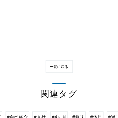
一覧に戻る
関連タグ
て
#自己紹介
#入社
#4ヶ月
#趣味
#休日
#過