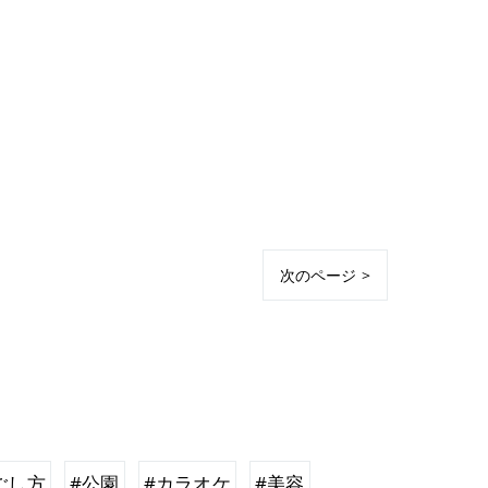
次のページ >
ごし方
#公園
#カラオケ
#美容