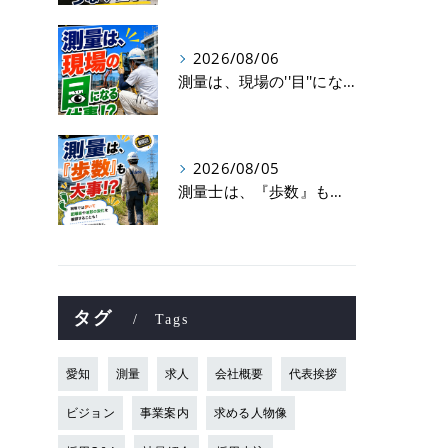
2026/08/06
測量は、現場の''目''になる仕事！？
2026/08/05
測量士は、『歩数』も大事！？
タグ
Tags
愛知
測量
求人
会社概要
代表挨拶
ビジョン
事業案内
求める人物像