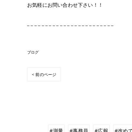
お気軽にお問い合わせ下さい！！
_ _ _ _ _ _ _ _ _ _ _ _ _ _ _ _ _ _ _ _ _ _ _ _
ブログ
< 前のページ
#測量
#事務員
#広報
#改め