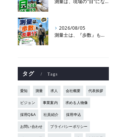
測量は、現場の''目''になる仕事！？
2026/08/05
測量士は、『歩数』も大事！？
タグ
Tags
愛知
測量
求人
会社概要
代表挨拶
ビジョン
事業案内
求める人物像
採用Q&A
社員紹介
採用申込
お問い合わせ
プライバシーポリシー