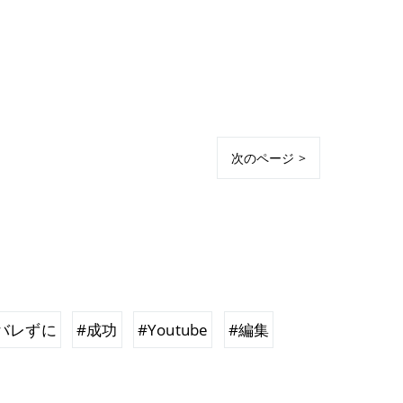
次のページ >
バレずに
#成功
#Youtube
#編集