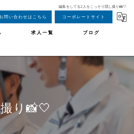
編集をしてる2人をこっそり隠し撮り📸🤍
お問い合わせはこちら
コーポレートサイト
A
求人一覧
ブログ
り📸🤍