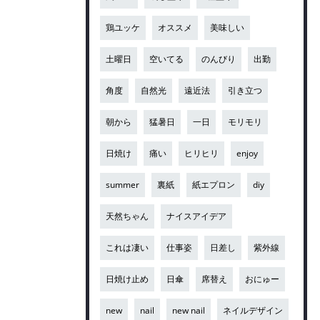
鶏ユッケ
オススメ
美味しい
土曜日
空いてる
のんびり
出勤
角度
自然光
遠近法
引き立つ
朝から
猛暑日
一日
モリモリ
日焼け
痛い
ヒリヒリ
enjoy
summer
裏紙
紙エプロン
diy
天然ちゃん
ナイスアイデア
これは凄い
仕事姿
日差し
紫外線
日焼け止め
日傘
席替え
おにゅー
new
nail
new nail
ネイルデザイン