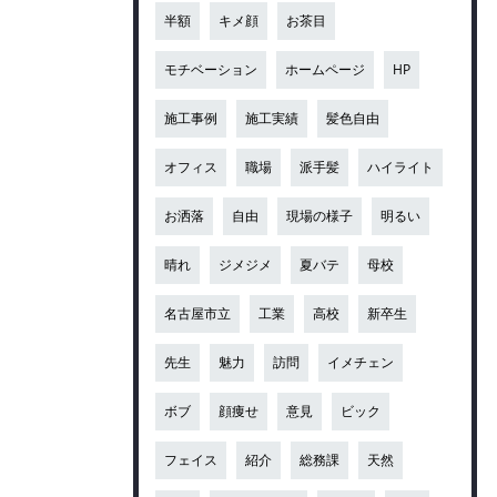
半額
キメ顔
お茶目
モチベーション
ホームページ
HP
施工事例
施工実績
髪色自由
オフィス
職場
派手髪
ハイライト
お洒落
自由
現場の様子
明るい
晴れ
ジメジメ
夏バテ
母校
名古屋市立
工業
高校
新卒生
先生
魅力
訪問
イメチェン
ボブ
顔痩せ
意見
ビック
フェイス
紹介
総務課
天然