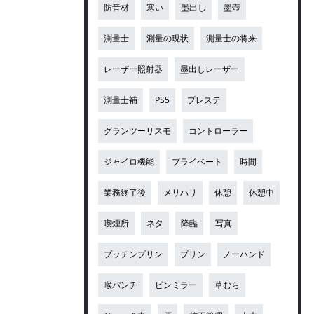
防音材
寒い
墨出し
墨壺
測量士
測量の現状
測量士の将来
レーザー照射器
墨出しレーザー
測量士補
PS5
プレステ
グランツーリスモ
コントローラー
ジャイロ機能
プライベート
時間
業務終了後
メリハリ
休憩
休憩中
喫煙所
ネタ
降臨
写真
プッチンプリン
プリン
ノーハンド
喉パンチ
ピンミラー
草むら