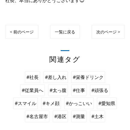
社長、本当にありがとうございます😊
< 前のページ
一覧に戻る
次のページ >
関連タグ
#社長
#差し入れ
#栄養ドリンク
#従業員へ
#太っ腹
#仕事
#頑張る
#スマイル
#キメ顔
#かっこいい
#愛知県
#名古屋市
#港区
#測量
#土木