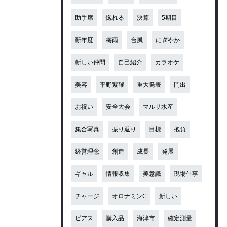
助手席
惚れる
決算
5期目
新年度
梅雨
台風
にぎやか
新しい仲間
自己紹介
カラオケ
美容
平野紫耀
重大発表
門出
お祝い
安全大会
マルサ水産
集合写真
振り返り
目標
抱負
経営理念
創造
成長
発展
ギャル
情報収集
美意識
現場仕事
チャージ
オロナミンC
新しい
ピアス
購入品
海津市
確定測量