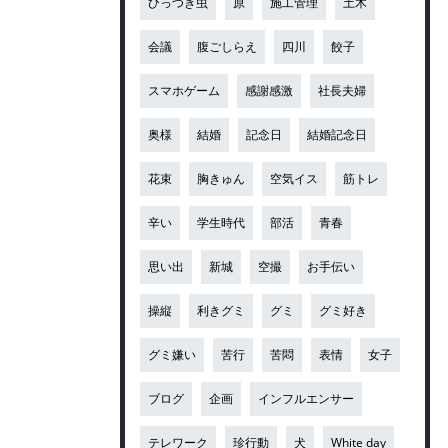
ひっつき虫
原
施工管理
土木
会議
腹ごしらえ
四川
餃子
スマホゲーム
感謝感激
社長夫婦
奥様
結婚
記念日
結婚記念日
花束
胸きゅん
空気イス
筋トレ
辛い
学生時代
部活
青春
思い出
新城
空撮
お手伝い
操縦
利きグミ
グミ
グミ好き
グミ嫌い
苦行
苦悶
表情
女子
ブログ
企画
インフルエンサー
テレワーク
珍行動
犬
White day