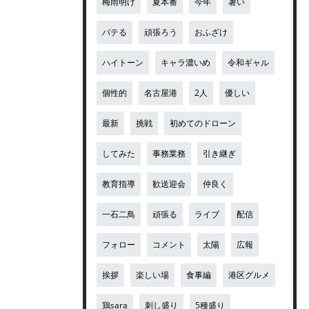
梅雨明け
夏本番
今年
暑い
バテる
頑張ろう
おふざけ
ハイトーン
キャラ濃いめ
令和ギャル
個性的
名古屋港
2人
優しい
最新
挑戦
初めてのドローン
してみた
事務業務
引き継ぎ
教育指導
歓送迎会
仲良く
一石二鳥
頑張る
ライブ
配信
フォロー
コメント
太陽
広報
挨拶
楽しい場
食事編
港区グルメ
鶏sara
刺し盛り
5種盛り