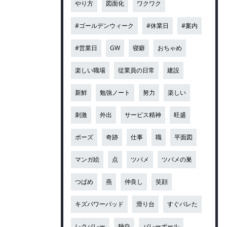
やり方
図面化
ワクワク
#ゴールデンウィーク
#休業日
#案内
#営業日
GW
寝癖
おちゃめ
楽しい職場
従業員の日常
建設
新鮮
勉強ノート
努力
楽しい
刺激
外出
サービス精神
旺盛
ポーズ
奇跡
仕事
職
平面図
マンガ絵
点
ツバメ
ツバメの巣
つばめ
燕
仲良し
笑顔
キズパワーパッド
滑り台
すぐバレた
レクバレー
独自
バレーボール