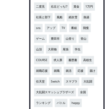
二度見
右左どっち!?
賞金
1万円
社長と部下
風船
紙吹雪
熱湯
sns
アップ
TV
番組
我慢
ゲーム
豊田市
山登り
登山
山頂
大荷物
尾張
学生
COURSE
求人票
履歴書
高校生
就職応援
就職
就活
応援
届け
任天堂
Switch
スマブラ
大乱闘
大乱闘スマッシュブラザーズ
全国
ランキング
バトル
happy