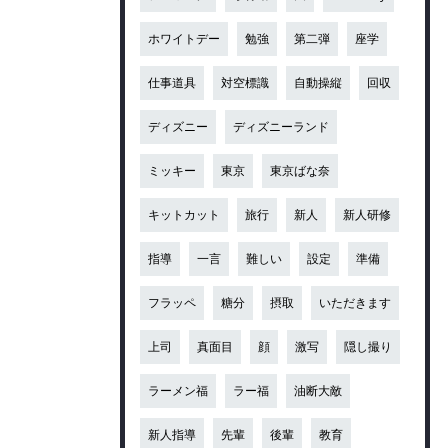
ホワイトデー
勉強
第二弾
座学
仕事道具
対空標識
自動操縦
回収
ディズニー
ディズニーランド
ミッキー
東京
東京ばな奈
キットカット
旅行
新人
新人研修
指導
一言
難しい
設定
準備
フラッペ
糖分
摂取
いただきます
上司
真面目
顔
激写
隠し撮り
ラーメン福
ラー福
油断大敵
新人指導
先輩
後輩
教育