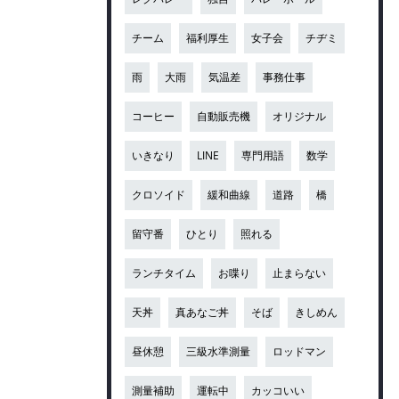
チーム
福利厚生
女子会
チヂミ
雨
大雨
気温差
事務仕事
コーヒー
自動販売機
オリジナル
いきなり
LINE
専門用語
数学
クロソイド
緩和曲線
道路
橋
留守番
ひとり
照れる
ランチタイム
お喋り
止まらない
天丼
真あなご丼
そば
きしめん
昼休憩
三級水準測量
ロッドマン
測量補助
運転中
カッコいい