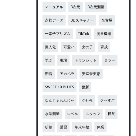
マニュアル
3次元
3次元測量
点郡データ
3Dスキャナー
名古屋
一素子プリズム
TikTok
測量機器
擬人化
可愛い
女の子
育成
学ぶ
現場
トランシット
ミラー
密着
アカペラ
安室奈美恵
SWEET 19 BLUES
更新
なんじゃもんじゃ
クセ強
クセすご
水準測量
レベル
スタッフ
標尺
研修
講習
年末年始
休業