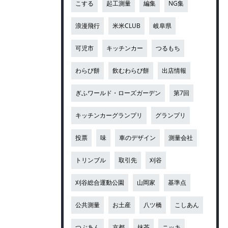
こする
起工測量
編集
NG集
浪漫飛行
米米CLUB
岐阜県
可児市
キッチンカー
つるもち
わらび餅
飲むわらび餅
出店情報
ぎふワールド・ローズガーデン
第7回
キッチンカーグランプリ
グランプリ
投票
味
車のデザイン
測量会社
トリンブル
取引先
刈谷
刈谷総合運動公園
山岡家
基準点
公共測量
お土産
八ツ橋
こしあん
つぶあん
京都
抹茶
ニッキ