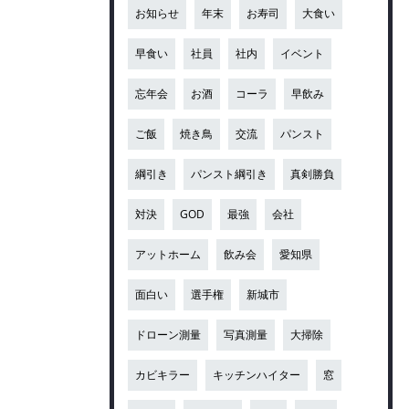
お知らせ
年末
お寿司
大食い
早食い
社員
社内
イベント
忘年会
お酒
コーラ
早飲み
ご飯
焼き鳥
交流
パンスト
綱引き
パンスト綱引き
真剣勝負
対決
GOD
最強
会社
アットホーム
飲み会
愛知県
面白い
選手権
新城市
ドローン測量
写真測量
大掃除
カビキラー
キッチンハイター
窓