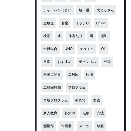
チャーハンじじい
坦々麺
大とくさん
生放送
名物
イッテQ
Qtube
検証
水
体当たり
噂
撮影
全員集合
UNO
デュエル
OL
日常
おすすめ
チャンネル
登録
基準点測量
二対回
観測
二対回観測
プログラム
育成プログラム
初めて
実践
新人教育
募集中
点検
方法
測量部
作業着
スーツ
散髪