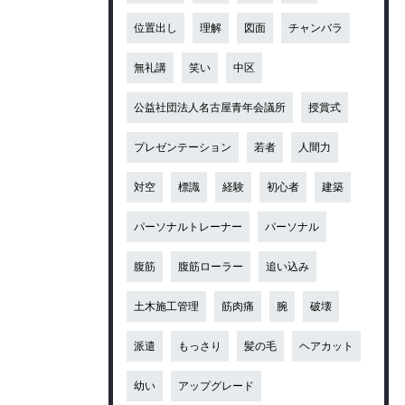
位置出し
理解
図面
チャンバラ
無礼講
笑い
中区
公益社団法人名古屋青年会議所
授賞式
プレゼンテーション
若者
人間力
対空
標識
経験
初心者
建築
パーソナルトレーナー
パーソナル
腹筋
腹筋ローラー
追い込み
土木施工管理
筋肉痛
腕
破壊
派遣
もっさり
髪の毛
ヘアカット
幼い
アップグレード