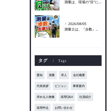
測量は、現場の''目''になる仕事！？
2026/08/05
測量士は、『歩数』も大事！？
タグ
Tags
愛知
測量
求人
会社概要
代表挨拶
ビジョン
事業案内
求める人物像
採用Q&A
社員紹介
採用申込
お問い合わせ