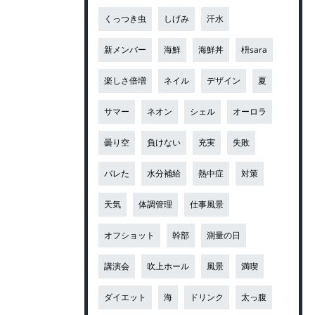
くっつき虫
しげみ
汗水
新メンバー
海鮮
海鮮丼
枡sara
楽しさ倍増
ネイル
デザイン
夏
サマー
ネオン
シェル
オーロラ
曇り空
負けない
充実
失敗
バレた
水分補給
熱中症
対策
天気
体調管理
仕事風景
オフショット
幹部
測量の日
講演会
吹上ホール
風景
満喫
ダイエット
海
ドリンク
太っ腹