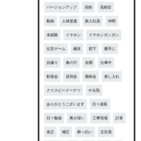
バージョンアップ
花粉
花粉症
動画
人材派遣
新入社員
仲間
未経験
イヤホン
イヤホンガンガン
伝言ゲーム
爆笑
部下
勝手に
自撮り
鼻の穴
全開
仕事中
歓迎会
送別会
親睦会
差し入れ
クリスピードーナツ
やる気
ありがとうございます
日々成長
日々勉強
奥が深い
工事現場
計算
改正
補正
酔っ払い
正社員