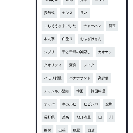
授与式
センス
良い
ごちそうさまでした
チャーハン
替玉
本丸亭
白塗り
おふざけさん
ジブリ
千と千尋の神隠し
カオナシ
クオリティ
変身
メイク
ハモリ我慢
バナナサンド
高評価
チャンネル登録
韓国
韓国料理
オッパ
牛カルビ
ビビンバ
念願
長野県
某所
地形測量
山
川
据付
出張
絶景
自然