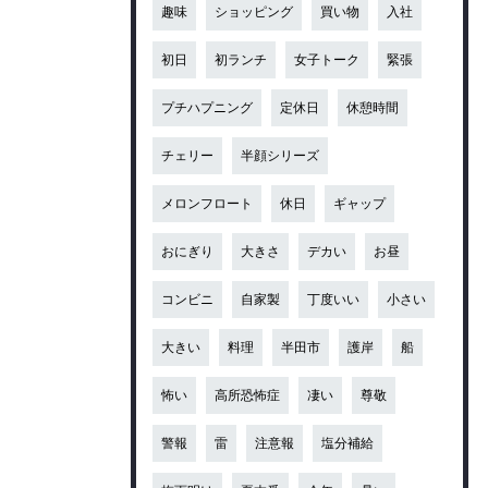
趣味
ショッピング
買い物
入社
初日
初ランチ
女子トーク
緊張
プチハプニング
定休日
休憩時間
チェリー
半顔シリーズ
メロンフロート
休日
ギャップ
おにぎり
大きさ
デカい
お昼
コンビニ
自家製
丁度いい
小さい
大きい
料理
半田市
護岸
船
怖い
高所恐怖症
凄い
尊敬
警報
雷
注意報
塩分補給