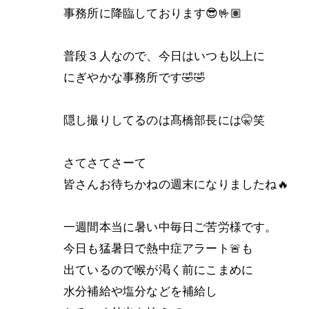
事務所に降臨しております😎🤟🏽
普段３人なので、今日はいつも以上に
にぎやかな事務所です🤣🤣
隠し撮りしてるのは髙橋部長には🤫笑
さてさてさーて
皆さんお待ちかねの週末になりましたね🔥
一週間本当に暑い中毎日ご苦労様です。
今日も猛暑日で熱中症アラート🚨も
出ているので喉が渇く前にこまめに
水分補給や塩分などを補給し