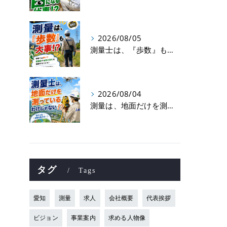
2026/08/05
測量士は、『歩数』も大事！？
2026/08/04
測量は、地面だけを測っているわけじゃない！？👷📡
タグ
Tags
愛知
測量
求人
会社概要
代表挨拶
ビジョン
事業案内
求める人物像