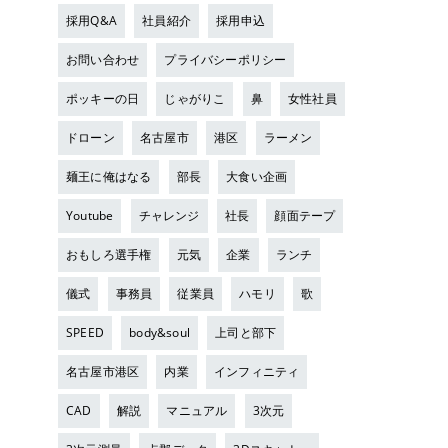
採用Q&A
社員紹介
採用申込
お問い合わせ
プライバシーポリシー
ポッキーの日
じゃがりこ
鼻
女性社員
ドローン
名古屋市
港区
ラーメン
麺王に俺はなる
部長
大食い企画
Youtube
チャレンジ
社長
顔面テープ
おもしろ選手権
元気
企業
ランチ
儀式
事務員
従業員
ハモリ
歌
SPEED
body&soul
上司と部下
名古屋市港区
内業
インフィニティ
CAD
解説
マニュアル
3次元