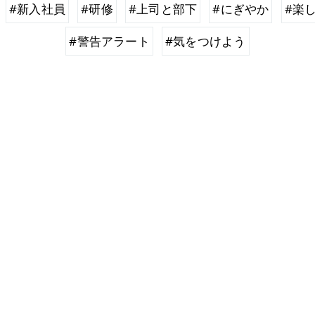
#新入社員
#研修
#上司と部下
#にぎやか
#楽
#警告アラート
#気をつけよう