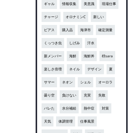
ギャル
情報収集
美意識
現場仕事
チャージ
オロナミンC
新しい
ピアス
購入品
海津市
確定測量
くっつき虫
しげみ
汗水
新メンバー
海鮮
海鮮丼
枡sara
楽しさ倍増
ネイル
デザイン
夏
サマー
ネオン
シェル
オーロラ
曇り空
負けない
充実
失敗
バレた
水分補給
熱中症
対策
天気
体調管理
仕事風景