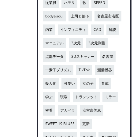
従業員
ハモリ
歌
SPEED
body&soul
上司と部下
名古屋市港区
内業
インフィニティ
CAD
解説
マニュアル
3次元
3次元測量
点郡データ
3Dスキャナー
名古屋
一素子プリズム
TikTok
測量機器
擬人化
可愛い
女の子
育成
学ぶ
現場
トランシット
ミラー
密着
アカペラ
安室奈美恵
SWEET 19 BLUES
更新