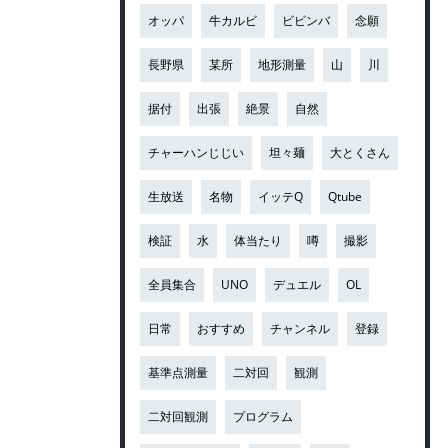
オッパ
牛カルビ
ビビンバ
念願
長野県
某所
地形測量
山
川
据付
出張
絶景
自然
チャーハンじじい
坦々麺
大とくさん
生放送
名物
イッテQ
Qtube
検証
水
体当たり
噂
撮影
全員集合
UNO
デュエル
OL
日常
おすすめ
チャンネル
登録
基準点測量
二対回
観測
二対回観測
プログラム