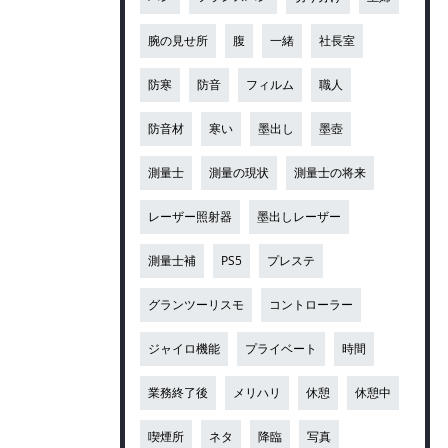
腕の見せ所
腹
一緒
社長室
防寒
防音
フィルム
職人
防音材
寒い
墨出し
墨壺
測量士
測量の現状
測量士の将来
レーザー照射器
墨出しレーザー
測量士補
PS5
プレステ
グランツーリスモ
コントローラー
ジャイロ機能
プライベート
時間
業務終了後
メリハリ
休憩
休憩中
喫煙所
ネタ
降臨
写真