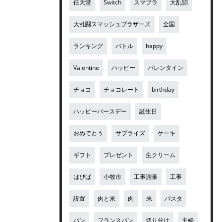
任天堂
Switch
スマブラ
大乱闘
大乱闘スマッシュブラザーズ
全国
ランキング
バトル
happy
Valentine
ハッピー
バレンタイン
チョコ
チョコレート
birthday
ハッピーバースデー
誕生日
おめでとう
サプライズ
ケーキ
ギフト
プレゼント
生クリーム
はぴば
小牧市
工事測量
工事
設置
肉と米
肉
米
パスタ
パン
フランスパン
切り分け
主婦