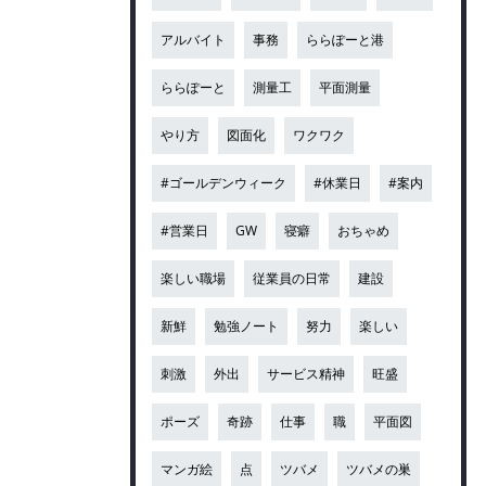
アルバイト
事務
ららぽーと港
ららぽーと
測量工
平面測量
やり方
図面化
ワクワク
#ゴールデンウィーク
#休業日
#案内
#営業日
GW
寝癖
おちゃめ
楽しい職場
従業員の日常
建設
新鮮
勉強ノート
努力
楽しい
刺激
外出
サービス精神
旺盛
ポーズ
奇跡
仕事
職
平面図
マンガ絵
点
ツバメ
ツバメの巣