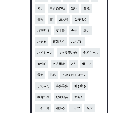
怖い
高所恐怖症
凄い
尊敬
警報
雷
注意報
塩分補給
梅雨明け
夏本番
今年
暑い
バテる
頑張ろう
おふざけ
ハイトーン
キャラ濃いめ
令和ギャル
個性的
名古屋港
2人
優しい
最新
挑戦
初めてのドローン
してみた
事務業務
引き継ぎ
教育指導
歓送迎会
仲良く
一石二鳥
頑張る
ライブ
配信