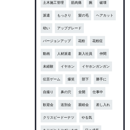
土木施工管理
筋肉痛
腕
破壊
派遣
もっさり
髪の毛
ヘアカット
幼い
アップグレード
バージョンアップ
花粉
花粉症
動画
人材派遣
新入社員
仲間
未経験
イヤホン
イヤホンガンガン
伝言ゲーム
爆笑
部下
勝手に
自撮り
鼻の穴
全開
仕事中
歓迎会
送別会
親睦会
差し入れ
クリスピードーナツ
やる気