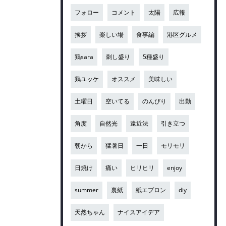
フォロー
コメント
太陽
広報
挨拶
楽しい場
食事編
港区グルメ
鶏sara
刺し盛り
5種盛り
鶏ユッケ
オススメ
美味しい
土曜日
空いてる
のんびり
出勤
角度
自然光
遠近法
引き立つ
朝から
猛暑日
一日
モリモリ
日焼け
痛い
ヒリヒリ
enjoy
summer
裏紙
紙エプロン
diy
天然ちゃん
ナイスアイデア