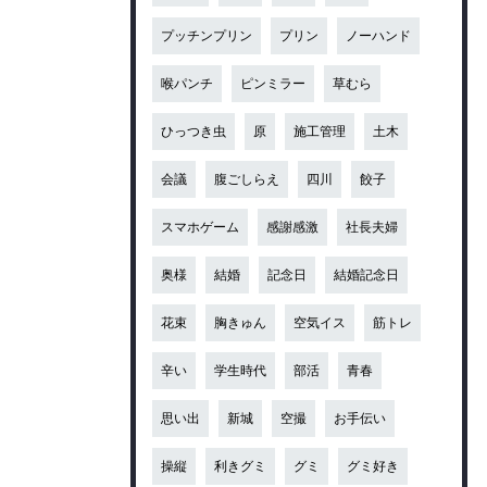
プッチンプリン
プリン
ノーハンド
喉パンチ
ピンミラー
草むら
ひっつき虫
原
施工管理
土木
会議
腹ごしらえ
四川
餃子
スマホゲーム
感謝感激
社長夫婦
奥様
結婚
記念日
結婚記念日
花束
胸きゅん
空気イス
筋トレ
辛い
学生時代
部活
青春
思い出
新城
空撮
お手伝い
操縦
利きグミ
グミ
グミ好き