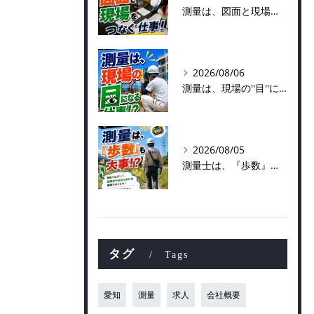
測量は、図面と現場をつなぐ仕事！
2026/08/06
測量は、現場の''目''になる仕事！？
2026/08/05
測量士は、『歩数』も大事！？
タグ
Tags
愛知
測量
求人
会社概要