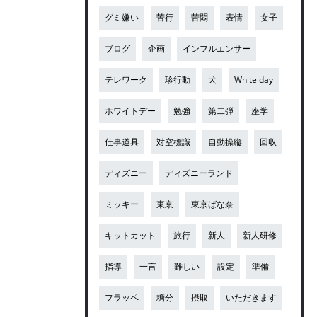
グミ嫌い
苦行
苦悶
表情
女子
ブログ
企画
インフルエンサー
テレワーク
珍行動
犬
White day
ホワイトデー
勉強
第二弾
座学
仕事道具
対空標識
自動操縦
回収
ディズニー
ディズニーランド
ミッキー
東京
東京ばな奈
キットカット
旅行
新人
新人研修
指導
一言
難しい
設定
準備
フラッペ
糖分
摂取
いただきます