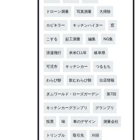
ドローン測量
写真測量
大掃除
カビキラー
キッチンハイター
窓
こする
起工測量
編集
NG集
浪漫飛行
米米CLUB
岐阜県
可児市
キッチンカー
つるもち
わらび餅
飲むわらび餅
出店情報
ぎふワールド・ローズガーデン
第7回
キッチンカーグランプリ
グランプリ
投票
味
車のデザイン
測量会社
トリンブル
取引先
刈谷