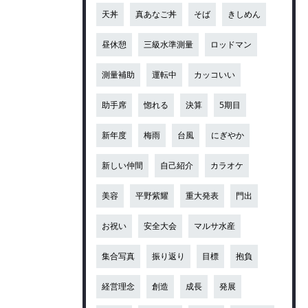
天丼
真あなご丼
そば
きしめん
昼休憩
三級水準測量
ロッドマン
測量補助
運転中
カッコいい
助手席
惚れる
決算
5期目
新年度
梅雨
台風
にぎやか
新しい仲間
自己紹介
カラオケ
美容
平野紫耀
重大発表
門出
お祝い
安全大会
マルサ水産
集合写真
振り返り
目標
抱負
経営理念
創造
成長
発展