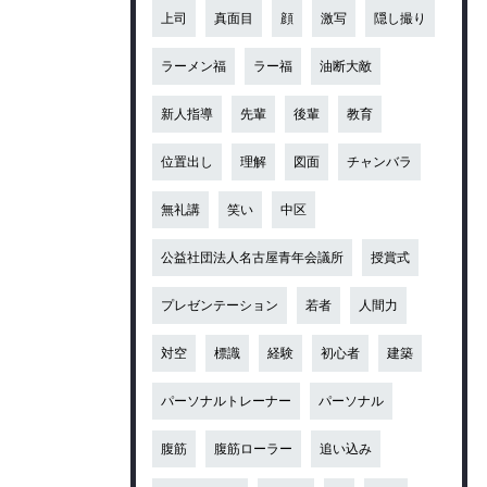
上司
真面目
顔
激写
隠し撮り
ラーメン福
ラー福
油断大敵
新人指導
先輩
後輩
教育
位置出し
理解
図面
チャンバラ
無礼講
笑い
中区
公益社団法人名古屋青年会議所
授賞式
プレゼンテーション
若者
人間力
対空
標識
経験
初心者
建築
パーソナルトレーナー
パーソナル
腹筋
腹筋ローラー
追い込み