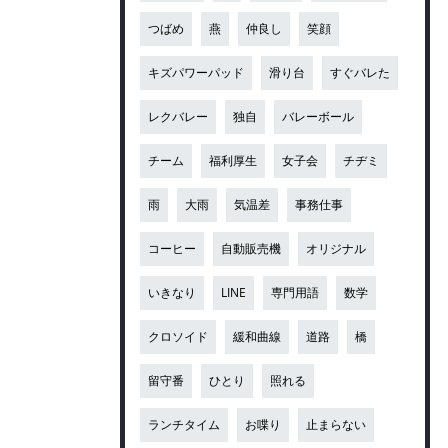
つばめ
燕
仲良し
笑顔
キズパワーパッド
滑り台
すぐバレた
レクバレー
独自
バレーボール
チーム
福利厚生
女子会
チヂミ
雨
大雨
気温差
事務仕事
コーヒー
自動販売機
オリジナル
いきなり
LINE
専門用語
数学
クロソイド
緩和曲線
道路
橋
留守番
ひとり
照れる
ランチタイム
お喋り
止まらない