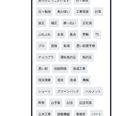
ありがとうございます
日々成長
日々勉強
奥が深い
工事現場
計算
改正
補正
酔っ払い
正社員
ぶれぶれ
全員
集合
野帳
TS
プロ
資格
歓迎
悪い顔選手権
チョコプラ
運転免許証
免許証
悪い顔
信頼関係
造成工事
現況測量
現況
造成
機械
ショート
グリーンバック
ヘルメット
即席
お手製
記念
記念写真
土木工事
測量機械
事務所
パート