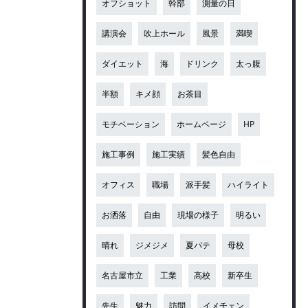
オフショット
幹部
測量の日
講演会
吹上ホール
風景
満喫
ダイエット
海
ドリンク
太っ腹
半額
キメ顔
お茶目
モチベーション
ホームページ
HP
施工事例
施工実績
髪色自由
オフィス
職場
派手髪
ハイライト
お洒落
自由
現場の様子
明るい
晴れ
ジメジメ
夏バテ
母校
名古屋市立
工業
高校
新卒生
先生
魅力
訪問
イメチェン