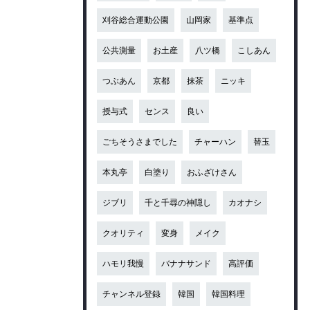
刈谷総合運動公園
山岡家
基準点
公共測量
お土産
八ツ橋
こしあん
つぶあん
京都
抹茶
ニッキ
授与式
センス
良い
ごちそうさまでした
チャーハン
替玉
本丸亭
白塗り
おふざけさん
ジブリ
千と千尋の神隠し
カオナシ
クオリティ
変身
メイク
ハモリ我慢
バナナサンド
高評価
チャンネル登録
韓国
韓国料理