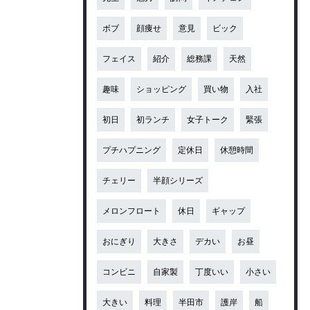
ボブ
顔痩せ
意見
ビック
フェイス
紹介
総務課
天然
趣味
ショッピング
買い物
入社
初日
初ランチ
女子トーク
緊張
プチハプニング
定休日
休憩時間
チェリー
半顔シリーズ
メロンフロート
休日
ギャップ
おにぎり
大きさ
デカい
お昼
コンビニ
自家製
丁度いい
小さい
大きい
料理
半田市
護岸
船