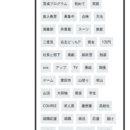
育成プログラム
初めて
実践
新人教育
募集中
点検
方法
測量部
作業着
スーツ
散髪
二度見
右左どっち!?
賞金
1万円
社長と部下
風船
紙吹雪
熱湯
sns
アップ
TV
番組
我慢
ゲーム
豊田市
山登り
登山
山頂
大荷物
尾張
学生
COURSE
求人票
履歴書
高校生
就職応援
就職
就活
応援
届け