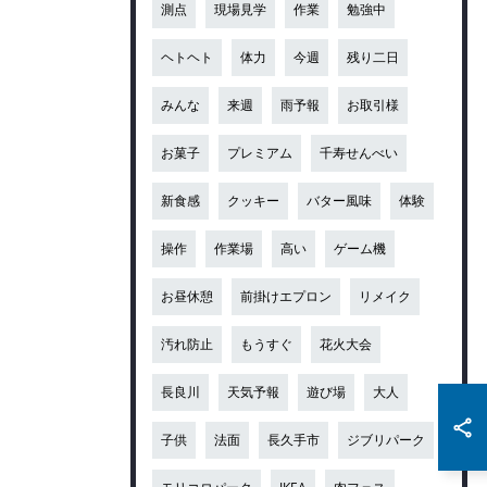
測点
現場見学
作業
勉強中
ヘトヘト
体力
今週
残り二日
みんな
来週
雨予報
お取引様
お菓子
プレミアム
千寿せんべい
新食感
クッキー
バター風味
体験
操作
作業場
高い
ゲーム機
お昼休憩
前掛けエプロン
リメイク
汚れ防止
もうすぐ
花火大会
長良川
天気予報
遊び場
大人
子供
法面
長久手市
ジブリパーク