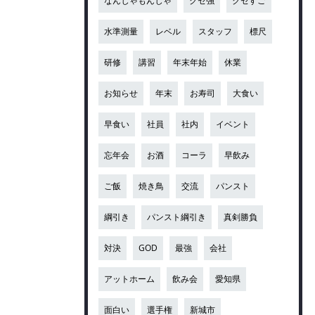
なんじゃもんじゃ
クセ強
クセすご
水準測量
レベル
スタッフ
標尺
研修
講習
年末年始
休業
お知らせ
年末
お寿司
大食い
早食い
社員
社内
イベント
忘年会
お酒
コーラ
早飲み
ご飯
焼き鳥
交流
パンスト
綱引き
パンスト綱引き
真剣勝負
対決
GOD
最強
会社
アットホーム
飲み会
愛知県
面白い
選手権
新城市