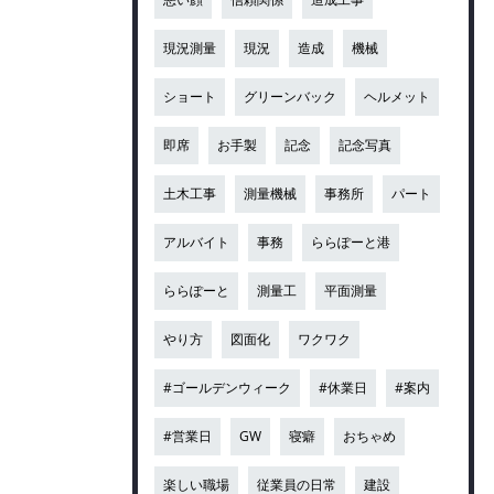
現況測量
現況
造成
機械
ショート
グリーンバック
ヘルメット
即席
お手製
記念
記念写真
土木工事
測量機械
事務所
パート
アルバイト
事務
ららぽーと港
ららぽーと
測量工
平面測量
やり方
図面化
ワクワク
#ゴールデンウィーク
#休業日
#案内
#営業日
GW
寝癖
おちゃめ
楽しい職場
従業員の日常
建設