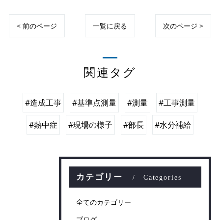
< 前のページ
一覧に戻る
次のページ >
関連タグ
#造成工事
#基準点測量
#測量
#工事測量
#熱中症
#現場の様子
#部長
#水分補給
カテゴリー
Categories
全てのカテゴリー
ブログ