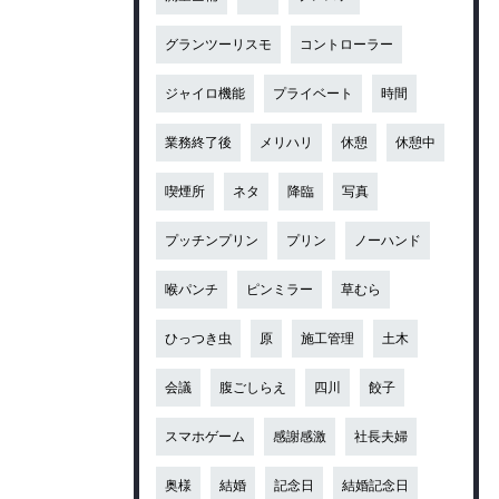
グランツーリスモ
コントローラー
ジャイロ機能
プライベート
時間
業務終了後
メリハリ
休憩
休憩中
喫煙所
ネタ
降臨
写真
プッチンプリン
プリン
ノーハンド
喉パンチ
ピンミラー
草むら
ひっつき虫
原
施工管理
土木
会議
腹ごしらえ
四川
餃子
スマホゲーム
感謝感激
社長夫婦
奥様
結婚
記念日
結婚記念日