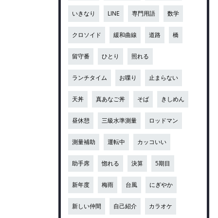
いきなり
LINE
専門用語
数学
クロソイド
緩和曲線
道路
橋
留守番
ひとり
照れる
ランチタイム
お喋り
止まらない
天丼
真あなご丼
そば
きしめん
昼休憩
三級水準測量
ロッドマン
測量補助
運転中
カッコいい
助手席
惚れる
決算
5期目
新年度
梅雨
台風
にぎやか
新しい仲間
自己紹介
カラオケ