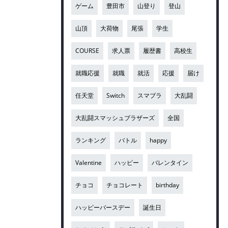
ゲーム
豊田市
山登り
登山
山頂
大荷物
尾張
学生
COURSE
求人票
履歴書
高校生
就職応援
就職
就活
応援
届け
任天堂
Switch
スマブラ
大乱闘
大乱闘スマッシュブラザーズ
全国
ランキング
バトル
happy
Valentine
ハッピー
バレンタイン
チョコ
チョコレート
birthday
ハッピーバースデー
誕生日