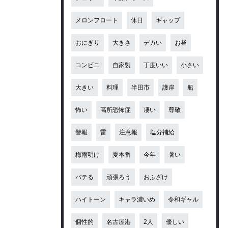
メロンフロート
休日
ギャップ
おにぎり
大きさ
デカい
お昼
コンビニ
自家製
丁度いい
小さい
大きい
料理
半田市
護岸
船
怖い
高所恐怖症
凄い
尊敬
警報
雷
注意報
塩分補給
梅雨明け
夏本番
今年
暑い
バテる
頑張ろう
おふざけ
ハイトーン
キャラ濃いめ
令和ギャル
個性的
名古屋港
2人
優しい