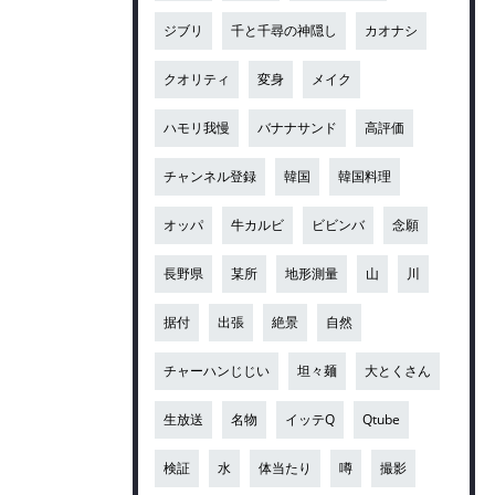
ジブリ
千と千尋の神隠し
カオナシ
クオリティ
変身
メイク
ハモリ我慢
バナナサンド
高評価
チャンネル登録
韓国
韓国料理
オッパ
牛カルビ
ビビンバ
念願
長野県
某所
地形測量
山
川
据付
出張
絶景
自然
チャーハンじじい
坦々麺
大とくさん
生放送
名物
イッテQ
Qtube
検証
水
体当たり
噂
撮影