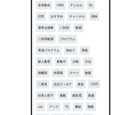
全員集合
UNO
デュエル
OL
日常
おすすめ
チャンネル
登録
基準点測量
二対回
観測
二対回観測
プログラム
育成プログラム
初めて
実践
新人教育
募集中
点検
方法
測量部
作業着
スーツ
散髪
二度見
右左どっち!?
賞金
1万円
社長と部下
風船
紙吹雪
熱湯
sns
アップ
TV
番組
我慢