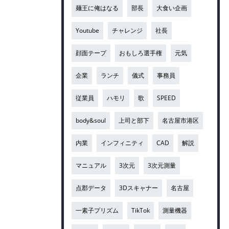
麺王に俺はなる
部長
大食い企画
Youtube
チャレンジ
社長
顔面テープ
おもしろ選手権
元気
企業
ランチ
儀式
事務員
従業員
ハモリ
歌
SPEED
body&soul
上司と部下
名古屋市港区
内業
インフィニティ
CAD
解説
マニュアル
3次元
3次元測量
点郡データ
3Dスキャナー
名古屋
一素子プリズム
TikTok
測量機器