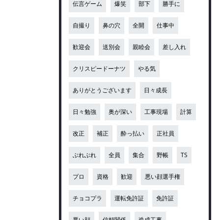
伝言ゲーム
爆笑
部下
勝手に
自撮り
鼻の穴
全開
仕事中
歓迎会
送別会
親睦会
差し入れ
クリスピードーナツ
やる気
ありがとうございます
日々成長
日々勉強
奥が深い
工事現場
計算
改正
補正
酔っ払い
正社員
ぶれぶれ
全員
集合
野帳
TS
プロ
資格
歓迎
悪い顔選手権
チョコプラ
運転免許証
免許証
悪い顔
信頼関係
造成工事