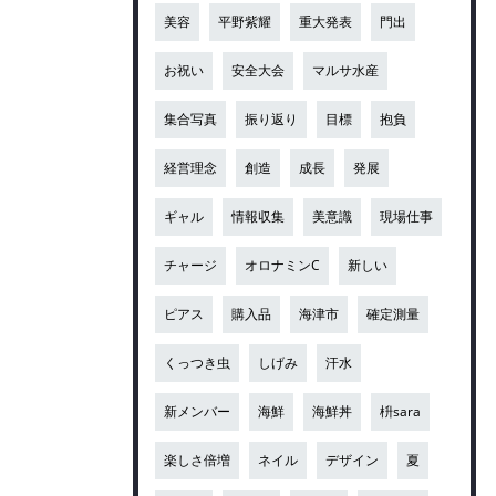
美容
平野紫耀
重大発表
門出
お祝い
安全大会
マルサ水産
集合写真
振り返り
目標
抱負
経営理念
創造
成長
発展
ギャル
情報収集
美意識
現場仕事
チャージ
オロナミンC
新しい
ピアス
購入品
海津市
確定測量
くっつき虫
しげみ
汗水
新メンバー
海鮮
海鮮丼
枡sara
楽しさ倍増
ネイル
デザイン
夏