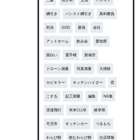
綱引き
パンスト綱引き
真剣勝負
対決
GOD
最強
会社
アットホーム
飲み会
愛知県
面白い
選手権
新城市
ドローン測量
写真測量
大掃除
カビキラー
キッチンハイター
窓
こする
起工測量
編集
NG集
浪漫飛行
米米CLUB
岐阜県
可児市
キッチンカー
つるもち
わらび餅
飲むわらび餅
出店情報