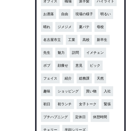
オフィス
職場
派手髪
ハイライト
お洒落
自由
現場の様子
明るい
晴れ
ジメジメ
夏バテ
母校
名古屋市立
工業
高校
新卒生
先生
魅力
訪問
イメチェン
ボブ
顔痩せ
意見
ビック
フェイス
紹介
総務課
天然
趣味
ショッピング
買い物
入社
初日
初ランチ
女子トーク
緊張
プチハプニング
定休日
休憩時間
チェリー
半顔シリーズ