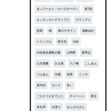
ぎふワールド・ローズガーデン
第7回
キッチンカーグランプリ
グランプリ
投票
味
車のデザイン
測量会社
トリンブル
取引先
刈谷
刈谷総合運動公園
山岡家
基準点
公共測量
お土産
八ツ橋
こしあん
つぶあん
京都
抹茶
ニッキ
授与式
センス
良い
ごちそうさまでした
チャーハン
替玉
本丸亭
白塗り
おふざけさん