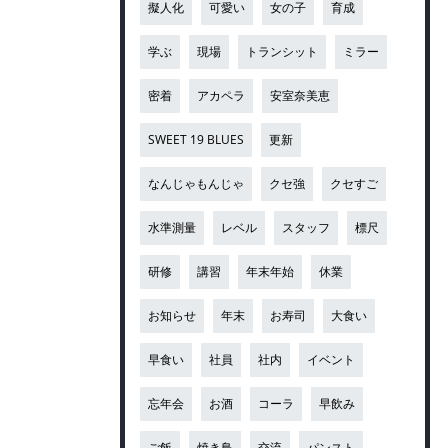
擬人化
可愛い
女の子
育成
学ぶ
現場
トランシット
ミラー
密着
アカペラ
安室奈美恵
SWEET 19 BLUES
更新
なんじゃもんじゃ
クセ強
クセすご
水準測量
レベル
スタッフ
標尺
研修
講習
年末年始
休業
お知らせ
年末
お寿司
大食い
早食い
社員
社内
イベント
忘年会
お酒
コーラ
早飲み
ご飯
焼き鳥
交流
パンスト