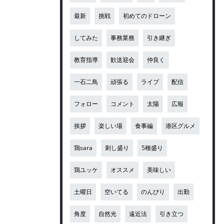
最新
挑戦
初めてのドローン
してみた
事務業務
引き継ぎ
教育指導
歓送迎会
仲良く
一石二鳥
頑張る
ライブ
配信
フォロー
コメント
太陽
広報
挨拶
楽しい場
食事編
港区グルメ
鶏sara
刺し盛り
5種盛り
鶏ユッケ
オススメ
美味しい
土曜日
空いてる
のんびり
出勤
角度
自然光
遠近法
引き立つ