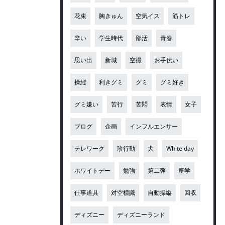
花束
胸きゅん
空気イス
筋トレ
辛い
学生時代
部活
青春
思い出
新城
空撮
お手伝い
操縦
利きグミ
グミ
グミ好き
グミ嫌い
苦行
苦悶
表情
女子
ブログ
企画
インフルエンサー
テレワーク
珍行動
犬
White day
ホワイトデー
勉強
第二弾
座学
仕事道具
対空標識
自動操縦
回収
ディズニー
ディズニーランド