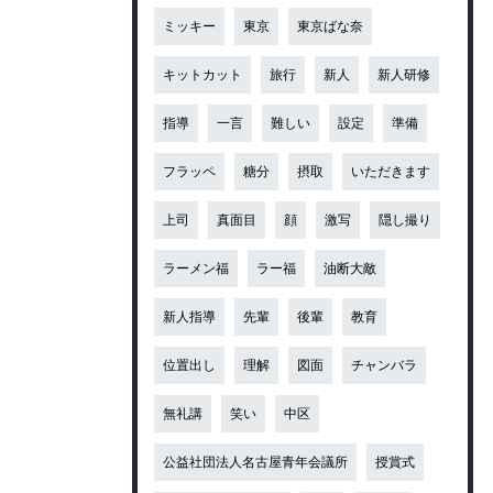
ミッキー
東京
東京ばな奈
キットカット
旅行
新人
新人研修
指導
一言
難しい
設定
準備
フラッペ
糖分
摂取
いただきます
上司
真面目
顔
激写
隠し撮り
ラーメン福
ラー福
油断大敵
新人指導
先輩
後輩
教育
位置出し
理解
図面
チャンバラ
無礼講
笑い
中区
公益社団法人名古屋青年会議所
授賞式