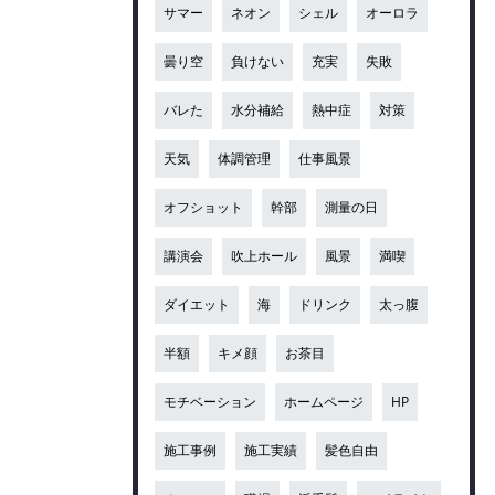
サマー
ネオン
シェル
オーロラ
曇り空
負けない
充実
失敗
バレた
水分補給
熱中症
対策
天気
体調管理
仕事風景
オフショット
幹部
測量の日
講演会
吹上ホール
風景
満喫
ダイエット
海
ドリンク
太っ腹
半額
キメ顔
お茶目
モチベーション
ホームページ
HP
施工事例
施工実績
髪色自由