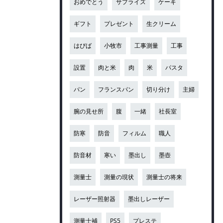
おめでとう
サプライズ
ケーキ
ギフト
プレゼント
生クリーム
はぴば
小牧市
工事測量
工事
設置
肉と米
肉
米
パスタ
パン
フランスパン
切り分け
主婦
腕の見せ所
腹
一緒
社長室
防寒
防音
フィルム
職人
防音材
寒い
墨出し
墨壺
測量士
測量の現状
測量士の将来
レーザー照射器
墨出しレーザー
測量士補
PS5
プレステ