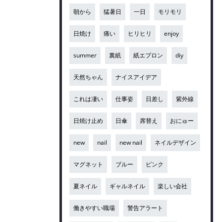
朝から
猛暑日
一日
モリモリ
日焼け
痛い
ヒリヒリ
enjoy
summer
裏紙
紙エプロン
diy
天然ちゃん
ナイスアイデア
これは凄い
仕事姿
日差し
紫外線
日焼け止め
日傘
席替え
おにゅー
new
nail
new nail
ネイルデザイン
マグネット
ブルー
ピンク
夏ネイル
ギャルネイル
楽しい会社
働きやすい職場
警告アラート