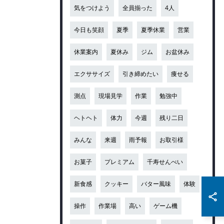
気をつけよう
全員揃った
4人
今日も笑顔
夏季
夏季休業
営業
休業案内
夏休み
ジム
お盆休み
エクササイズ
引き締めたい
痩せる
測点
現場見学
作業
勉強中
ヘトヘト
体力
今週
残り二日
みんな
来週
雨予報
お取引様
お菓子
プレミアム
千寿せんべい
新食感
クッキー
バター風味
体験
操作
作業場
高い
ゲーム機