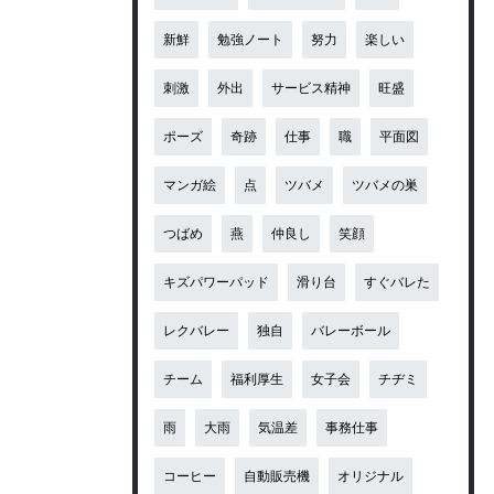
新鮮
勉強ノート
努力
楽しい
刺激
外出
サービス精神
旺盛
ポーズ
奇跡
仕事
職
平面図
マンガ絵
点
ツバメ
ツバメの巣
つばめ
燕
仲良し
笑顔
キズパワーパッド
滑り台
すぐバレた
レクバレー
独自
バレーボール
チーム
福利厚生
女子会
チヂミ
雨
大雨
気温差
事務仕事
コーヒー
自動販売機
オリジナル