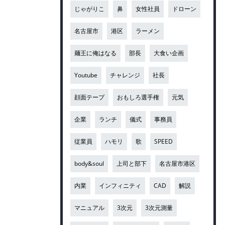
じゃがりこ
鼻
女性社員
ドローン
名古屋市
港区
ラーメン
麺王に俺はなる
部長
大食い企画
Youtube
チャレンジ
社長
顔面テープ
おもしろ選手権
元気
企業
ランチ
儀式
事務員
従業員
ハモリ
歌
SPEED
body&soul
上司と部下
名古屋市港区
内業
インフィニティ
CAD
解説
マニュアル
3次元
3次元測量