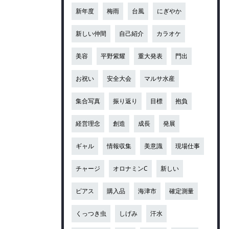
新年度
梅雨
台風
にぎやか
新しい仲間
自己紹介
カラオケ
美容
平野紫耀
重大発表
門出
お祝い
安全大会
マルサ水産
集合写真
振り返り
目標
抱負
経営理念
創造
成長
発展
ギャル
情報収集
美意識
現場仕事
チャージ
オロナミンC
新しい
ピアス
購入品
海津市
確定測量
くっつき虫
しげみ
汗水