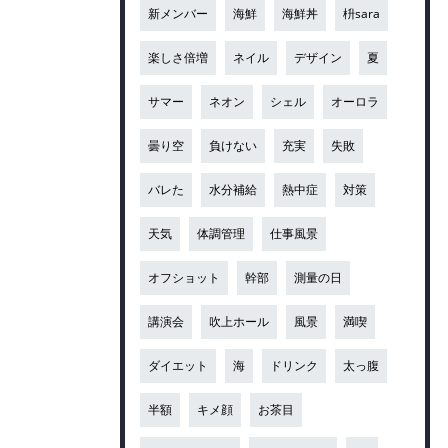
新メンバー
海鮮
海鮮丼
枡sara
楽しさ倍増
ネイル
デザイン
夏
サマー
ネオン
シェル
オーロラ
曇り空
負けない
充実
失敗
バレた
水分補給
熱中症
対策
天気
体調管理
仕事風景
オフショット
幹部
測量の日
講演会
吹上ホール
風景
満喫
ダイエット
海
ドリンク
太っ腹
半額
キメ顔
お茶目