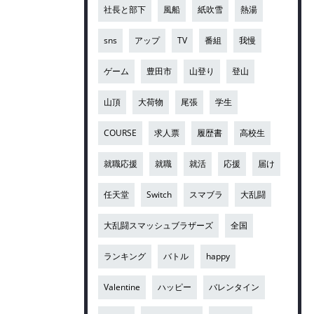
社長と部下
風船
紙吹雪
熱湯
sns
アップ
TV
番組
我慢
ゲーム
豊田市
山登り
登山
山頂
大荷物
尾張
学生
COURSE
求人票
履歴書
高校生
就職応援
就職
就活
応援
届け
任天堂
Switch
スマブラ
大乱闘
大乱闘スマッシュブラザーズ
全国
ランキング
バトル
happy
Valentine
ハッピー
バレンタイン