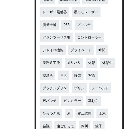
レーザー照射器
墨出しレーザー
測量士補
PS5
プレステ
グランツーリスモ
コントローラー
ジャイロ機能
プライベート
時間
業務終了後
メリハリ
休憩
休憩中
喫煙所
ネタ
降臨
写真
プッチンプリン
プリン
ノーハンド
喉パンチ
ピンミラー
草むら
ひっつき虫
原
施工管理
土木
会議
腹ごしらえ
四川
餃子