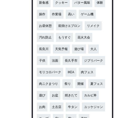
新食感
クッキー
バター風味
体験
操作
作業場
高い
ゲーム機
お昼休憩
前掛けエプロン
リメイク
汚れ防止
もうすぐ
花火大会
長良川
天気予報
遊び場
大人
子供
法面
長久手市
ジブリパーク
モリコロパーク
IKEA
肉フェス
肉ニクまつり
祭り
開催
夏フェス
遊び
お盆
焼きたて
カルビ丼
お肉
土古店
牛タン
ユッケジャン