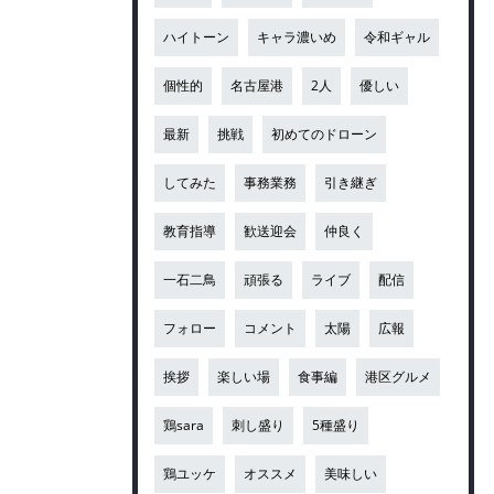
ハイトーン
キャラ濃いめ
令和ギャル
個性的
名古屋港
2人
優しい
最新
挑戦
初めてのドローン
してみた
事務業務
引き継ぎ
教育指導
歓送迎会
仲良く
一石二鳥
頑張る
ライブ
配信
フォロー
コメント
太陽
広報
挨拶
楽しい場
食事編
港区グルメ
鶏sara
刺し盛り
5種盛り
鶏ユッケ
オススメ
美味しい