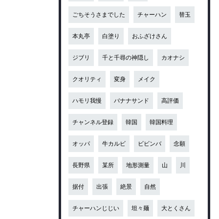
ごちそうさまでした
チャーハン
替玉
本丸亭
白塗り
おふざけさん
ジブリ
千と千尋の神隠し
カオナシ
クオリティ
変身
メイク
ハモリ我慢
バナナサンド
高評価
チャンネル登録
韓国
韓国料理
オッパ
牛カルビ
ビビンバ
念願
長野県
某所
地形測量
山
川
据付
出張
絶景
自然
チャーハンじじい
坦々麺
大とくさん