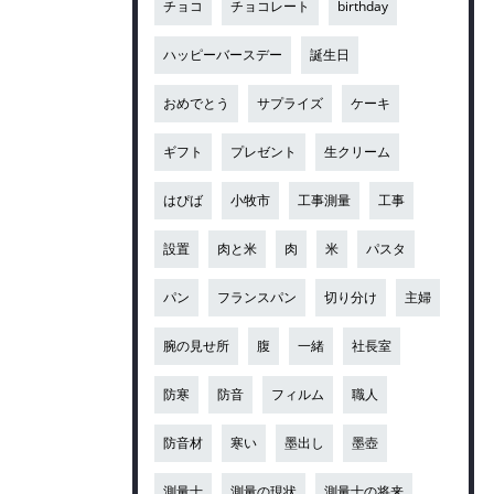
チョコ
チョコレート
birthday
ハッピーバースデー
誕生日
おめでとう
サプライズ
ケーキ
ギフト
プレゼント
生クリーム
はぴば
小牧市
工事測量
工事
設置
肉と米
肉
米
パスタ
パン
フランスパン
切り分け
主婦
腕の見せ所
腹
一緒
社長室
防寒
防音
フィルム
職人
防音材
寒い
墨出し
墨壺
測量士
測量の現状
測量士の将来