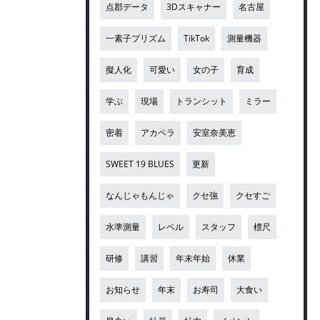
点郡データ
3Dスキャナー
名古屋
一素子プリズム
TikTok
測量機器
擬人化
可愛い
女の子
育成
学ぶ
現場
トランシット
ミラー
密着
アカペラ
安室奈美恵
SWEET 19 BLUES
更新
なんじゃもんじゃ
クセ強
クセすご
水準測量
レベル
スタッフ
標尺
研修
講習
年末年始
休業
お知らせ
年末
お寿司
大食い