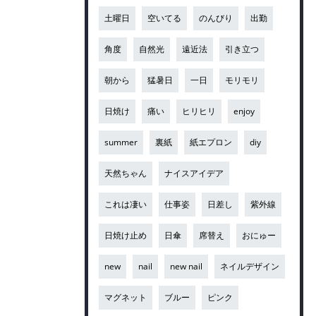
土曜日
空いてる
のんびり
出勤
角度
自然光
遠近法
引き立つ
朝から
猛暑日
一日
モリモリ
日焼け
痛い
ヒリヒリ
enjoy
summer
裏紙
紙エプロン
diy
天然ちゃん
ナイスアイデア
これは凄い
仕事姿
日差し
紫外線
日焼け止め
日傘
席替え
おにゅー
new
nail
new nail
ネイルデザイン
マグネット
ブルー
ピンク