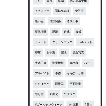
プロ
資格
歓迎
悪い顔選手権
チョコプラ
運転免許証
免許証
悪い顔
信頼関係
造成工事
現況測量
現況
造成
機械
ショート
グリーンバック
ヘルメット
即席
お手製
記念
記念写真
土木工事
測量機械
事務所
パート
アルバイト
事務
ららぽーと港
ららぽーと
測量工
平面測量
やり方
図面化
ワクワク
#ゴールデンウィーク
#休業日
#案内