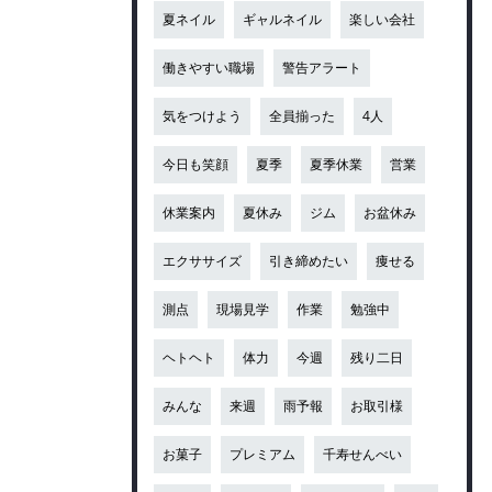
夏ネイル
ギャルネイル
楽しい会社
働きやすい職場
警告アラート
気をつけよう
全員揃った
4人
今日も笑顔
夏季
夏季休業
営業
休業案内
夏休み
ジム
お盆休み
エクササイズ
引き締めたい
痩せる
測点
現場見学
作業
勉強中
ヘトヘト
体力
今週
残り二日
みんな
来週
雨予報
お取引様
お菓子
プレミアム
千寿せんべい