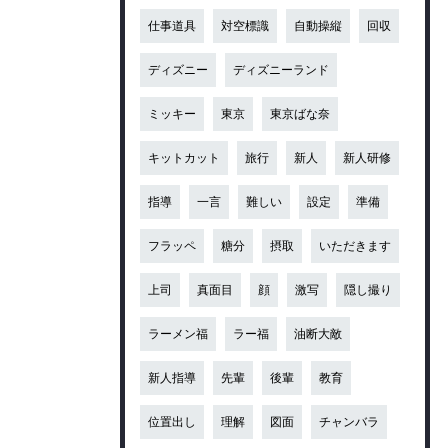
仕事道具
対空標識
自動操縦
回収
ディズニー
ディズニーランド
ミッキー
東京
東京ばな奈
キットカット
旅行
新人
新人研修
指導
一言
難しい
設定
準備
フラッペ
糖分
摂取
いただきます
上司
真面目
顔
激写
隠し撮り
ラーメン福
ラー福
油断大敵
新人指導
先輩
後輩
教育
位置出し
理解
図面
チャンバラ