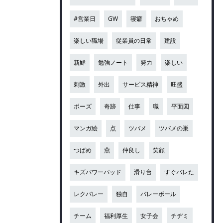
#営業日
GW
寝癖
おちゃめ
楽しい職場
従業員の日常
建設
新鮮
勉強ノート
努力
楽しい
刺激
外出
サービス精神
旺盛
ポーズ
奇跡
仕事
職
平面図
マンガ絵
点
ツバメ
ツバメの巣
つばめ
燕
仲良し
笑顔
キズパワーパッド
滑り台
すぐバレた
レクバレー
独自
バレーボール
チーム
福利厚生
女子会
チヂミ