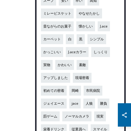
スープ
安い
早い
高知
ミレービスケット
やなせたかし
昔ながらのお菓子
懐かしい
J.ace
カーペット
白
黒
シンプル
かっこいい
J.aceカラー
しっくり
実物
かわいい
素敵
アップしました
現場密着
初めての密着
岡崎
市民病院
ジェイエース
jace
人狼
勝負
罰ゲーム
ノーマルカメラ
現実
栄養ドリンク
従業員へ
スマイル