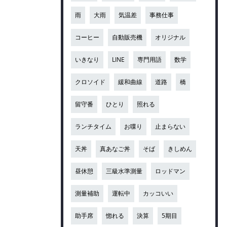
雨
大雨
気温差
事務仕事
コーヒー
自動販売機
オリジナル
いきなり
LINE
専門用語
数学
クロソイド
緩和曲線
道路
橋
留守番
ひとり
照れる
ランチタイム
お喋り
止まらない
天丼
真あなご丼
そば
きしめん
昼休憩
三級水準測量
ロッドマン
測量補助
運転中
カッコいい
助手席
惚れる
決算
5期目