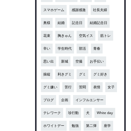
スマホゲーム
感謝感激
社長夫婦
奥様
結婚
記念日
結婚記念日
花束
胸きゅん
空気イス
筋トレ
辛い
学生時代
部活
青春
思い出
新城
空撮
お手伝い
操縦
利きグミ
グミ
グミ好き
グミ嫌い
苦行
苦悶
表情
女子
ブログ
企画
インフルエンサー
テレワーク
珍行動
犬
White day
ホワイトデー
勉強
第二弾
座学