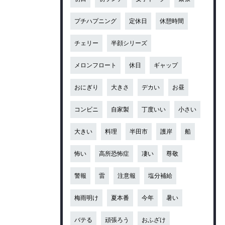
プチハプニング
定休日
休憩時間
チェリー
半顔シリーズ
メロンフロート
休日
ギャップ
おにぎり
大きさ
デカい
お昼
コンビニ
自家製
丁度いい
小さい
大きい
料理
半田市
護岸
船
怖い
高所恐怖症
凄い
尊敬
警報
雷
注意報
塩分補給
梅雨明け
夏本番
今年
暑い
バテる
頑張ろう
おふざけ