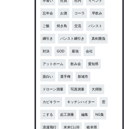
早食い
社員
社内
イベント
忘年会
お酒
コーラ
早飲み
ご飯
焼き鳥
交流
パンスト
綱引き
パンスト綱引き
真剣勝負
対決
GOD
最強
会社
アットホーム
飲み会
愛知県
面白い
選手権
新城市
ドローン測量
写真測量
大掃除
カビキラー
キッチンハイター
窓
こする
起工測量
編集
NG集
浪漫飛行
米米CLUB
岐阜県