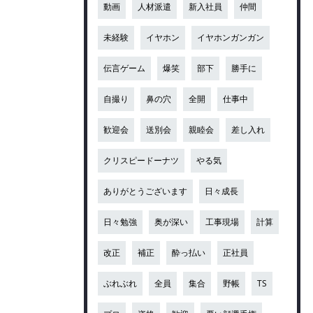
動画
人材派遣
新入社員
仲間
未経験
イヤホン
イヤホンガンガン
伝言ゲーム
爆笑
部下
勝手に
自撮り
鼻の穴
全開
仕事中
歓迎会
送別会
親睦会
差し入れ
クリスピードーナツ
やる気
ありがとうございます
日々成長
日々勉強
奥が深い
工事現場
計算
改正
補正
酔っ払い
正社員
ぶれぶれ
全員
集合
野帳
TS