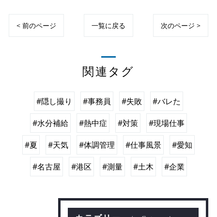
< 前のページ
一覧に戻る
次のページ >
関連タグ
#隠し撮り
#事務員
#失敗
#バレた
#水分補給
#熱中症
#対策
#現場仕事
#夏
#天気
#体調管理
#仕事風景
#愛知
#名古屋
#港区
#測量
#土木
#企業