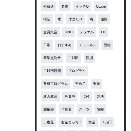
生放送
名物
イッテQ
Qtube
検証
水
体当たり
噂
撮影
全員集合
UNO
デュエル
OL
日常
おすすめ
チャンネル
登録
基準点測量
二対回
観測
二対回観測
プログラム
育成プログラム
初めて
実践
新人教育
募集中
点検
方法
測量部
作業着
スーツ
散髪
二度見
右左どっち!?
賞金
1万円