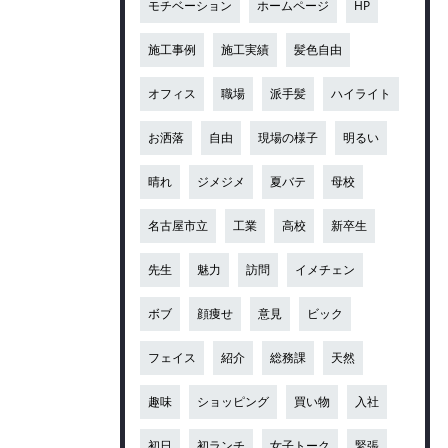
モチベーション
ホームページ
HP
施工事例
施工実績
髪色自由
オフィス
職場
派手髪
ハイライト
お洒落
自由
現場の様子
明るい
晴れ
ジメジメ
夏バテ
母校
名古屋市立
工業
高校
新卒生
先生
魅力
訪問
イメチェン
ボブ
顔痩せ
意見
ビック
フェイス
紹介
総務課
天然
趣味
ショッピング
買い物
入社
初日
初ランチ
女子トーク
緊張