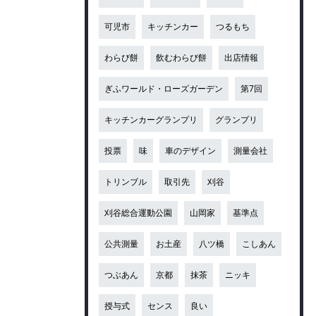
可児市
キッチンカー
つるもち
わらび餅
飲むわらび餅
出店情報
ぎふワールド・ローズガーデン
第7回
キッチンカーグランプリ
グランプリ
投票
味
車のデザイン
測量会社
トリンブル
取引先
刈谷
刈谷総合運動公園
山岡家
基準点
公共測量
お土産
八ツ橋
こしあん
つぶあん
京都
抹茶
ニッキ
授与式
センス
良い