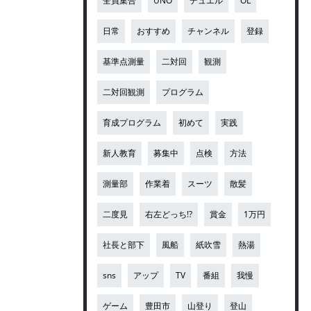
全員集合
UNO
デュエル
OL
日常
おすすめ
チャンネル
登録
基準点測量
二対回
観測
二対回観測
プログラム
育成プログラム
初めて
実践
新人教育
募集中
点検
方法
測量部
作業着
スーツ
散髪
二度見
右左どっち!?
賞金
1万円
社長と部下
風船
紙吹雪
熱湯
sns
アップ
TV
番組
我慢
ゲーム
豊田市
山登り
登山