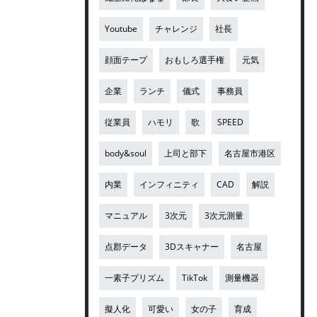
Youtube
チャレンジ
社長
顔面テープ
おもしろ選手権
元気
企業
ランチ
儀式
事務員
従業員
ハモリ
歌
SPEED
body&soul
上司と部下
名古屋市港区
内業
インフィニティ
CAD
解説
マニュアル
3次元
3次元測量
点郡データ
3Dスキャナー
名古屋
一素子プリズム
TikTok
測量機器
擬人化
可愛い
女の子
育成