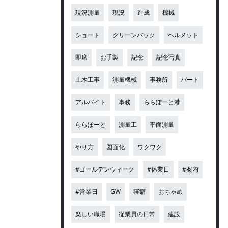
現況測量
現況
造成
機械
ショート
グリーンバック
ヘルメット
即席
お手製
記念
記念写真
土木工事
測量機械
事務所
パート
アルバイト
事務
ららぽーと港
ららぽーと
測量工
平面測量
やり方
図面化
ワクワク
#ゴールデンウィーク
#休業日
#案内
#営業日
GW
寝癖
おちゃめ
楽しい職場
従業員の日常
建設