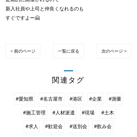
新入社員や上司と仲良くなれるのも
すぐですよー🤗
< 前のページ
一覧に戻る
次のページ >
関連タグ
#愛知県
#名古屋市
#港区
#企業
#測量
#施工管理
#人材派遣
#現場
#土木
#求人
#歓迎会
#送別会
#飲み会