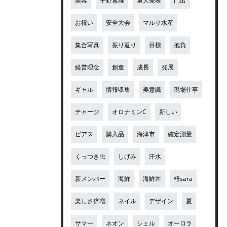
美容
平野紫耀
重大発表
門出
お祝い
安全大会
マルサ水産
集合写真
振り返り
目標
抱負
経営理念
創造
成長
発展
ギャル
情報収集
美意識
現場仕事
チャージ
オロナミンC
新しい
ピアス
購入品
海津市
確定測量
くっつき虫
しげみ
汗水
新メンバー
海鮮
海鮮丼
枡sara
楽しさ倍増
ネイル
デザイン
夏
サマー
ネオン
シェル
オーロラ