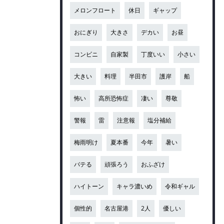
メロンフロート
休日
ギャップ
おにぎり
大きさ
デカい
お昼
コンビニ
自家製
丁度いい
小さい
大きい
料理
半田市
護岸
船
怖い
高所恐怖症
凄い
尊敬
警報
雷
注意報
塩分補給
梅雨明け
夏本番
今年
暑い
バテる
頑張ろう
おふざけ
ハイトーン
キャラ濃いめ
令和ギャル
個性的
名古屋港
2人
優しい