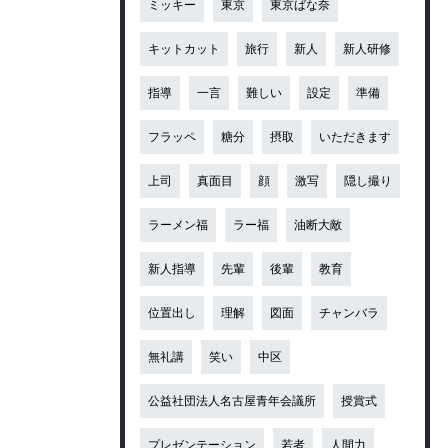
ミッキー
東京
東京ばな奈
キットカット
旅行
新人
新人研修
指導
一言
難しい
設定
準備
フラッペ
糖分
摂取
いただきます
上司
真面目
顔
激写
隠し撮り
ラーメン福
ラー福
油断大敵
新人指導
先輩
後輩
教育
位置出し
理解
図面
チャンバラ
無礼講
笑い
中区
公益社団法人名古屋青年会議所
授賞式
プレゼンテーション
若者
人間力