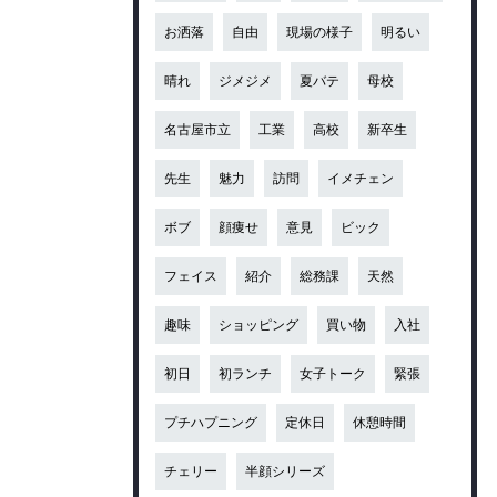
お洒落
自由
現場の様子
明るい
晴れ
ジメジメ
夏バテ
母校
名古屋市立
工業
高校
新卒生
先生
魅力
訪問
イメチェン
ボブ
顔痩せ
意見
ビック
フェイス
紹介
総務課
天然
趣味
ショッピング
買い物
入社
初日
初ランチ
女子トーク
緊張
プチハプニング
定休日
休憩時間
チェリー
半顔シリーズ