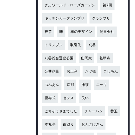
ぎふワールド・ローズガーデン
第7回
キッチンカーグランプリ
グランプリ
投票
味
車のデザイン
測量会社
トリンブル
取引先
刈谷
刈谷総合運動公園
山岡家
基準点
公共測量
お土産
八ツ橋
こしあん
つぶあん
京都
抹茶
ニッキ
授与式
センス
良い
ごちそうさまでした
チャーハン
替玉
本丸亭
白塗り
おふざけさん