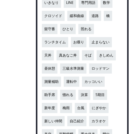
いきなり
LINE
専門用語
数学
クロソイド
緩和曲線
道路
橋
留守番
ひとり
照れる
ランチタイム
お喋り
止まらない
天丼
真あなご丼
そば
きしめん
昼休憩
三級水準測量
ロッドマン
測量補助
運転中
カッコいい
助手席
惚れる
決算
5期目
新年度
梅雨
台風
にぎやか
新しい仲間
自己紹介
カラオケ