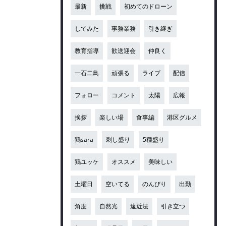
最新
挑戦
初めてのドローン
してみた
事務業務
引き継ぎ
教育指導
歓送迎会
仲良く
一石二鳥
頑張る
ライブ
配信
フォロー
コメント
太陽
広報
挨拶
楽しい場
食事編
港区グルメ
鶏sara
刺し盛り
5種盛り
鶏ユッケ
オススメ
美味しい
土曜日
空いてる
のんびり
出勤
角度
自然光
遠近法
引き立つ