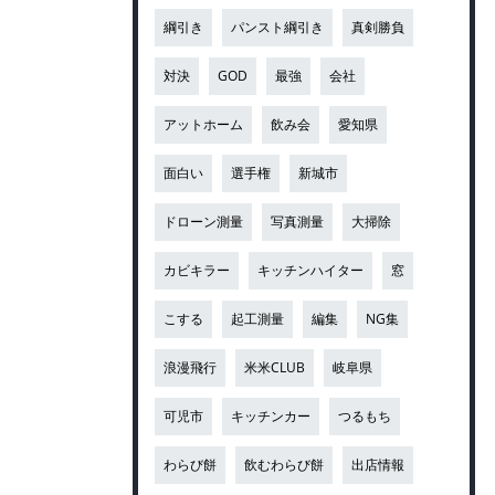
綱引き
パンスト綱引き
真剣勝負
対決
GOD
最強
会社
アットホーム
飲み会
愛知県
面白い
選手権
新城市
ドローン測量
写真測量
大掃除
カビキラー
キッチンハイター
窓
こする
起工測量
編集
NG集
浪漫飛行
米米CLUB
岐阜県
可児市
キッチンカー
つるもち
わらび餅
飲むわらび餅
出店情報