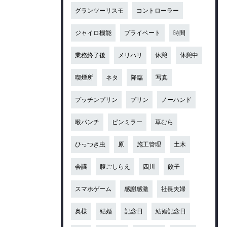
グランツーリスモ
コントローラー
ジャイロ機能
プライベート
時間
業務終了後
メリハリ
休憩
休憩中
喫煙所
ネタ
降臨
写真
プッチンプリン
プリン
ノーハンド
喉パンチ
ピンミラー
草むら
ひっつき虫
原
施工管理
土木
会議
腹ごしらえ
四川
餃子
スマホゲーム
感謝感激
社長夫婦
奥様
結婚
記念日
結婚記念日