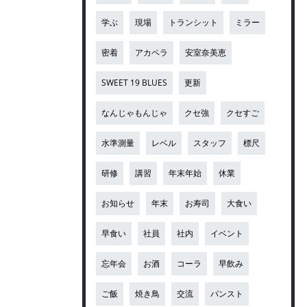
学ぶ
現場
トランシット
ミラー
密着
アカペラ
安室奈美恵
SWEET 19 BLUES
更新
なんじゃもんじゃ
クセ強
クセすご
水準測量
レベル
スタッフ
標尺
研修
講習
年末年始
休業
お知らせ
年末
お寿司
大食い
早食い
社員
社内
イベント
忘年会
お酒
コーラ
早飲み
ご飯
焼き鳥
交流
パンスト