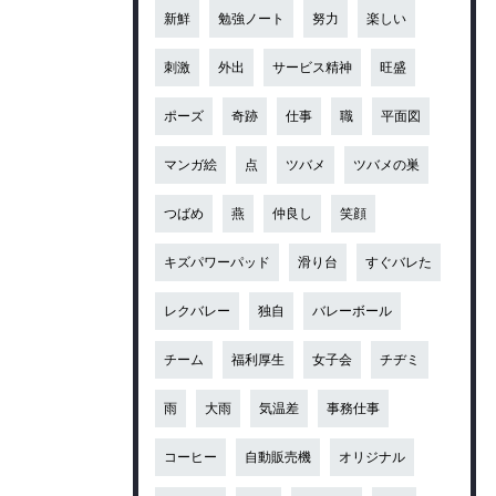
新鮮
勉強ノート
努力
楽しい
刺激
外出
サービス精神
旺盛
ポーズ
奇跡
仕事
職
平面図
マンガ絵
点
ツバメ
ツバメの巣
つばめ
燕
仲良し
笑顔
キズパワーパッド
滑り台
すぐバレた
レクバレー
独自
バレーボール
チーム
福利厚生
女子会
チヂミ
雨
大雨
気温差
事務仕事
コーヒー
自動販売機
オリジナル