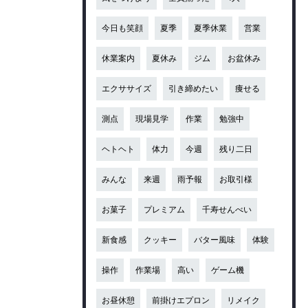
今日も笑顔
夏季
夏季休業
営業
休業案内
夏休み
ジム
お盆休み
エクササイズ
引き締めたい
痩せる
測点
現場見学
作業
勉強中
ヘトヘト
体力
今週
残り二日
みんな
来週
雨予報
お取引様
お菓子
プレミアム
千寿せんべい
新食感
クッキー
バター風味
体験
操作
作業場
高い
ゲーム機
お昼休憩
前掛けエプロン
リメイク