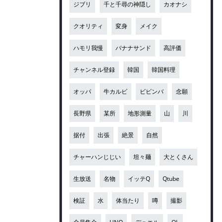
ジブリ
千と千尋の神隠し
カオナシ
クオリティ
変身
メイク
ハモリ我慢
バナナサンド
高評価
チャンネル登録
韓国
韓国料理
オッパ
牛カルビ
ビビンバ
念願
長野県
某所
地形測量
山
川
据付
出張
絶景
自然
チャーハンじじい
坦々麺
大とくさん
生放送
名物
イッテQ
Qtube
検証
水
体当たり
噂
撮影