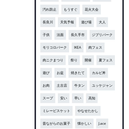
汚れ防止
もうすぐ
花火大会
長良川
天気予報
遊び場
大人
子供
法面
長久手市
ジブリパーク
モリコロパーク
IKEA
肉フェス
肉ニクまつり
祭り
開催
夏フェス
遊び
お盆
焼きたて
カルビ丼
お肉
土古店
牛タン
ユッケジャン
スープ
安い
早い
高知
ミレービスケット
やなせたかし
昔ながらのお菓子
懐かしい
J.ace