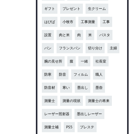
ギフト
プレゼント
生クリーム
はぴば
小牧市
工事測量
工事
設置
肉と米
肉
米
パスタ
パン
フランスパン
切り分け
主婦
腕の見せ所
腹
一緒
社長室
防寒
防音
フィルム
職人
防音材
寒い
墨出し
墨壺
測量士
測量の現状
測量士の将来
レーザー照射器
墨出しレーザー
測量士補
PS5
プレステ