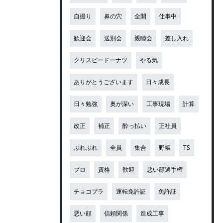
自撮り
鼻の穴
全開
仕事中
歓迎会
送別会
親睦会
差し入れ
クリスピードーナツ
やる気
ありがとうございます
日々成長
日々勉強
奥が深い
工事現場
計算
改正
補正
酔っ払い
正社員
ぶれぶれ
全員
集合
野帳
TS
プロ
資格
歓迎
悪い顔選手権
チョコプラ
運転免許証
免許証
悪い顔
信頼関係
造成工事