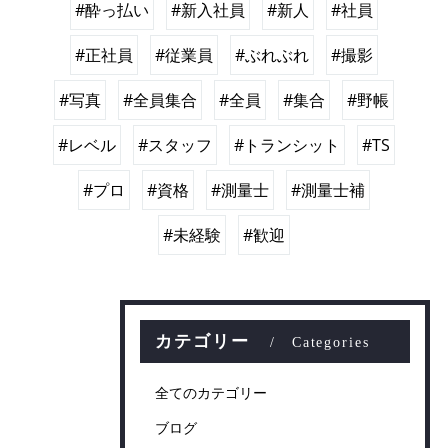
#酔っ払い
#新入社員
#新人
#社員
#正社員
#従業員
#ぶれぶれ
#撮影
#写真
#全員集合
#全員
#集合
#野帳
#レベル
#スタッフ
#トランシット
#TS
#プロ
#資格
#測量士
#測量士補
#未経験
#歓迎
カテゴリー
Categories
全てのカテゴリー
ブログ