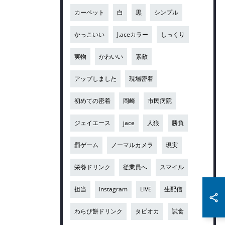
カーペット
白
黒
シンプル
かっこいい
J.aceカラー
しっくり
実物
かわいい
素敵
アップしました
現場密着
初めての密着
岡崎
市民病院
ジェイエース
jace
人狼
勝負
罰ゲーム
ノーマルカメラ
現実
栄養ドリンク
従業員へ
スマイル
担当
Instagram
LIVE
生配信
わらび餅ドリンク
タピオカ
試食