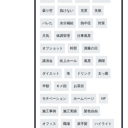
曇り空
負けない
充実
失敗
バレた
水分補給
熱中症
対策
天気
体調管理
仕事風景
オフショット
幹部
測量の日
講演会
吹上ホール
風景
満喫
ダイエット
海
ドリンク
太っ腹
半額
キメ顔
お茶目
モチベーション
ホームページ
HP
施工事例
施工実績
髪色自由
オフィス
職場
派手髪
ハイライト