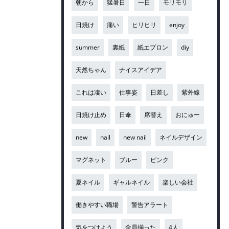
朝から
猛暑日
一日
モリモリ
日焼け
痛い
ヒリヒリ
enjoy
summer
裏紙
紙エプロン
diy
天然ちゃん
ナイスアイデア
これは凄い
仕事姿
日差し
紫外線
日焼け止め
日傘
席替え
おにゅー
new
nail
new nail
ネイルデザイン
マグネット
ブルー
ピンク
夏ネイル
ギャルネイル
楽しい会社
働きやすい職場
警告アラート
気をつけよう
全員揃った
4人