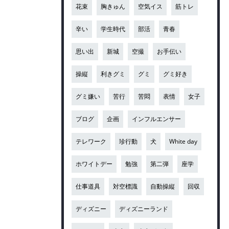
花束
胸きゅん
空気イス
筋トレ
辛い
学生時代
部活
青春
思い出
新城
空撮
お手伝い
操縦
利きグミ
グミ
グミ好き
グミ嫌い
苦行
苦悶
表情
女子
ブログ
企画
インフルエンサー
テレワーク
珍行動
犬
White day
ホワイトデー
勉強
第二弾
座学
仕事道具
対空標識
自動操縦
回収
ディズニー
ディズニーランド