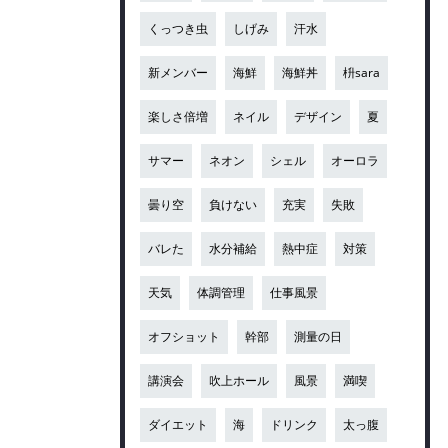
くっつき虫
しげみ
汗水
新メンバー
海鮮
海鮮丼
枡sara
楽しさ倍増
ネイル
デザイン
夏
サマー
ネオン
シェル
オーロラ
曇り空
負けない
充実
失敗
バレた
水分補給
熱中症
対策
天気
体調管理
仕事風景
オフショット
幹部
測量の日
講演会
吹上ホール
風景
満喫
ダイエット
海
ドリンク
太っ腹