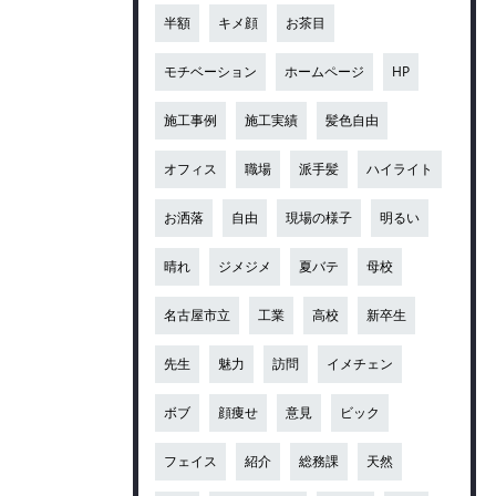
半額
キメ顔
お茶目
モチベーション
ホームページ
HP
施工事例
施工実績
髪色自由
オフィス
職場
派手髪
ハイライト
お洒落
自由
現場の様子
明るい
晴れ
ジメジメ
夏バテ
母校
名古屋市立
工業
高校
新卒生
先生
魅力
訪問
イメチェン
ボブ
顔痩せ
意見
ビック
フェイス
紹介
総務課
天然