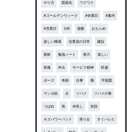
やり方
図面化
ワクワク
#ゴールデンウィーク
#休業日
#案内
#営業日
GW
寝癖
おちゃめ
楽しい職場
従業員の日常
建設
新鮮
勉強ノート
努力
楽しい
刺激
外出
サービス精神
旺盛
ポーズ
奇跡
仕事
職
平面図
マンガ絵
点
ツバメ
ツバメの巣
つばめ
燕
仲良し
笑顔
キズパワーパッド
滑り台
すぐバレた