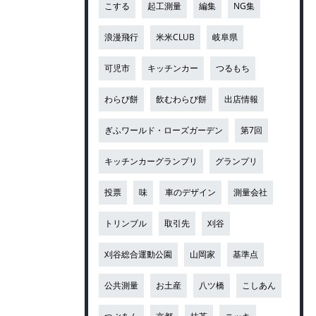
こする
起工測量
編集
NG集
浪漫飛行
米米CLUB
岐阜県
可児市
キッチンカー
つるもち
わらび餅
飲むわらび餅
出店情報
ぎふワールド・ローズガーデン
第7回
キッチンカーグランプリ
グランプリ
投票
味
車のデザイン
測量会社
トリンブル
取引先
刈谷
刈谷総合運動公園
山岡家
基準点
公共測量
お土産
八ツ橋
こしあん