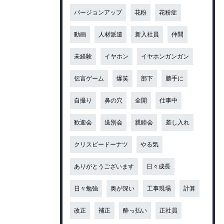
バージョンアップ
花粉
花粉症
動画
人材派遣
新入社員
仲間
未経験
イヤホン
イヤホンガンガン
伝言ゲーム
爆笑
部下
勝手に
自撮り
鼻の穴
全開
仕事中
歓迎会
送別会
親睦会
差し入れ
クリスピードーナツ
やる気
ありがとうございます
日々成長
日々勉強
奥が深い
工事現場
計算
改正
補正
酔っ払い
正社員