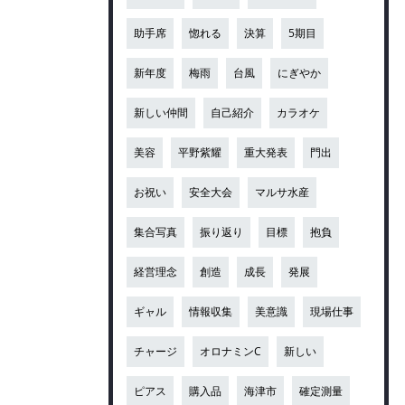
助手席
惚れる
決算
5期目
新年度
梅雨
台風
にぎやか
新しい仲間
自己紹介
カラオケ
美容
平野紫耀
重大発表
門出
お祝い
安全大会
マルサ水産
集合写真
振り返り
目標
抱負
経営理念
創造
成長
発展
ギャル
情報収集
美意識
現場仕事
チャージ
オロナミンC
新しい
ピアス
購入品
海津市
確定測量