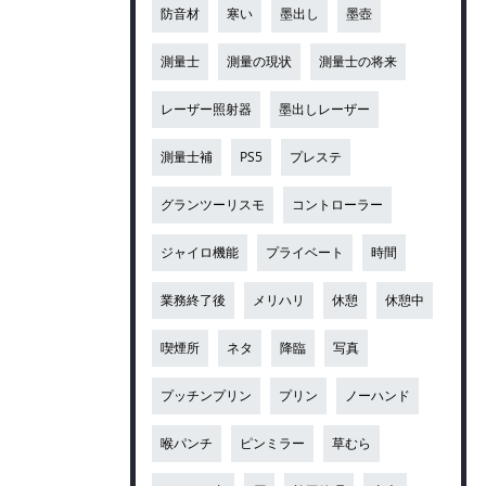
防音材
寒い
墨出し
墨壺
測量士
測量の現状
測量士の将来
レーザー照射器
墨出しレーザー
測量士補
PS5
プレステ
グランツーリスモ
コントローラー
ジャイロ機能
プライベート
時間
業務終了後
メリハリ
休憩
休憩中
喫煙所
ネタ
降臨
写真
プッチンプリン
プリン
ノーハンド
喉パンチ
ピンミラー
草むら