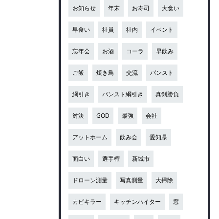
お知らせ
年末
お寿司
大食い
早食い
社員
社内
イベント
忘年会
お酒
コーラ
早飲み
ご飯
焼き鳥
交流
パンスト
綱引き
パンスト綱引き
真剣勝負
対決
GOD
最強
会社
アットホーム
飲み会
愛知県
面白い
選手権
新城市
ドローン測量
写真測量
大掃除
カビキラー
キッチンハイター
窓