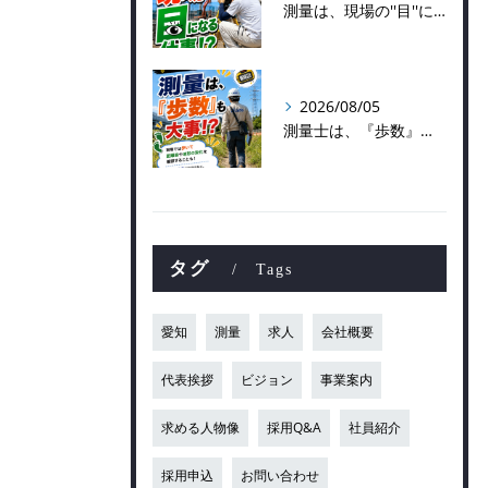
測量は、現場の''目''になる仕事！？
2026/08/05
測量士は、『歩数』も大事！？
タグ
Tags
愛知
測量
求人
会社概要
代表挨拶
ビジョン
事業案内
求める人物像
採用Q&A
社員紹介
採用申込
お問い合わせ