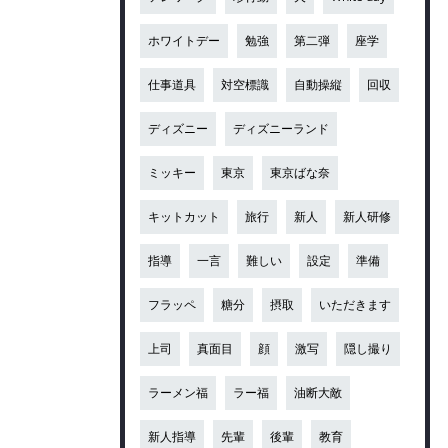
ホワイトデー
勉強
第二弾
座学
仕事道具
対空標識
自動操縦
回収
ディズニー
ディズニーランド
ミッキー
東京
東京ばな奈
キットカット
旅行
新人
新人研修
指導
一言
難しい
設定
準備
フラッペ
糖分
摂取
いただきます
上司
真面目
顔
激写
隠し撮り
ラーメン福
ラー福
油断大敵
新人指導
先輩
後輩
教育