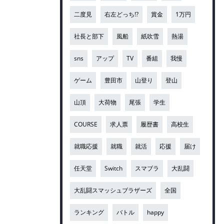
二度見
右左どっち!?
賞金
1万円
社長と部下
風船
紙吹雪
熱湯
sns
アップ
TV
番組
我慢
ゲーム
豊田市
山登り
登山
山頂
大荷物
尾張
学生
COURSE
求人票
履歴書
高校生
就職応援
就職
就活
応援
届け
任天堂
Switch
スマブラ
大乱闘
大乱闘スマッシュブラザーズ
全国
ランキング
バトル
happy