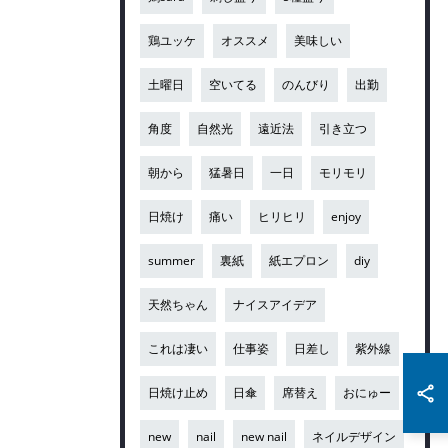
鶏ユッケ
オススメ
美味しい
土曜日
空いてる
のんびり
出勤
角度
自然光
遠近法
引き立つ
朝から
猛暑日
一日
モリモリ
日焼け
痛い
ヒリヒリ
enjoy
summer
裏紙
紙エプロン
diy
天然ちゃん
ナイスアイデア
これは凄い
仕事姿
日差し
紫外線
日焼け止め
日傘
席替え
おにゅー
new
nail
new nail
ネイルデザイン