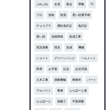
ぶれぶれ
全員
集合
野帳
TS
プロ
資格
歓迎
悪い顔選手権
チョコプラ
運転免許証
免許証
悪い顔
信頼関係
造成工事
現況測量
現況
造成
機械
ショート
グリーンバック
ヘルメット
即席
お手製
記念
記念写真
土木工事
測量機械
事務所
パート
アルバイト
事務
ららぽーと港
ららぽーと
測量工
平面測量