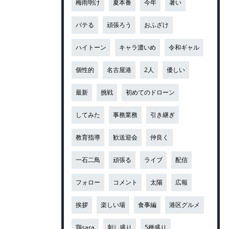
梅雨明け
夏本番
今年
暑い
バテる
頑張ろう
おふざけ
ハイトーン
キャラ濃いめ
令和ギャル
個性的
名古屋港
2人
優しい
最新
挑戦
初めてのドローン
してみた
事務業務
引き継ぎ
教育指導
歓送迎会
仲良く
一石二鳥
頑張る
ライブ
配信
フォロー
コメント
太陽
広報
挨拶
楽しい場
食事編
港区グルメ
鶏sara
刺し盛り
5種盛り