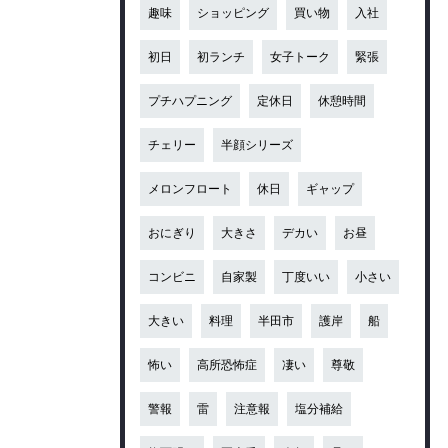
趣味
ショッピング
買い物
入社
初日
初ランチ
女子トーク
緊張
プチハプニング
定休日
休憩時間
チェリー
半顔シリーズ
メロンフロート
休日
ギャップ
おにぎり
大きさ
デカい
お昼
コンビニ
自家製
丁度いい
小さい
大きい
料理
半田市
護岸
船
怖い
高所恐怖症
凄い
尊敬
警報
雷
注意報
塩分補給