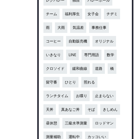
レクバレー
独自
バレーボール
チーム
福利厚生
女子会
チヂミ
雨
大雨
気温差
事務仕事
コーヒー
自動販売機
オリジナル
いきなり
LINE
専門用語
数学
クロソイド
緩和曲線
道路
橋
留守番
ひとり
照れる
ランチタイム
お喋り
止まらない
天丼
真あなご丼
そば
きしめん
昼休憩
三級水準測量
ロッドマン
測量補助
運転中
カッコいい