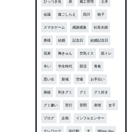
ひっつき虫
原
施工管理
土木
会議
腹ごしらえ
四川
餃子
スマホゲーム
感謝感激
社長夫婦
奥様
結婚
記念日
結婚記念日
花束
胸きゅん
空気イス
筋トレ
辛い
学生時代
部活
青春
思い出
新城
空撮
お手伝い
操縦
利きグミ
グミ
グミ好き
グミ嫌い
苦行
苦悶
表情
女子
ブログ
企画
インフルエンサー
テレワーク
珍行動
犬
White day