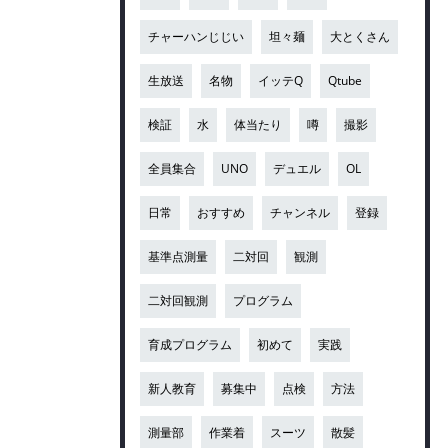
チャーハンじじい
坦々麺
大とくさん
生放送
名物
イッテQ
Qtube
検証
水
体当たり
噂
撮影
全員集合
UNO
デュエル
OL
日常
おすすめ
チャンネル
登録
基準点測量
二対回
観測
二対回観測
プログラム
育成プログラム
初めて
実践
新人教育
募集中
点検
方法
測量部
作業着
スーツ
散髪