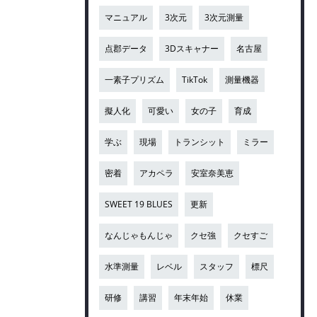
マニュアル
3次元
3次元測量
点郡データ
3Dスキャナー
名古屋
一素子プリズム
TikTok
測量機器
擬人化
可愛い
女の子
育成
学ぶ
現場
トランシット
ミラー
密着
アカペラ
安室奈美恵
SWEET 19 BLUES
更新
なんじゃもんじゃ
クセ強
クセすご
水準測量
レベル
スタッフ
標尺
研修
講習
年末年始
休業