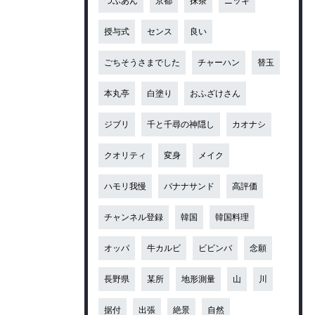
つぶあん
京都
抹茶
ニッキ
授与式
センス
良い
ごちそうさまでした
チャーハン
替玉
本丸亭
白塗り
おふざけさん
ジブリ
千と千尋の神隠し
カオナシ
クオリティ
変身
メイク
ハモリ我慢
バナナサンド
高評価
チャンネル登録
韓国
韓国料理
オッパ
牛カルビ
ビビンバ
念願
長野県
某所
地形測量
山
川
据付
出張
絶景
自然