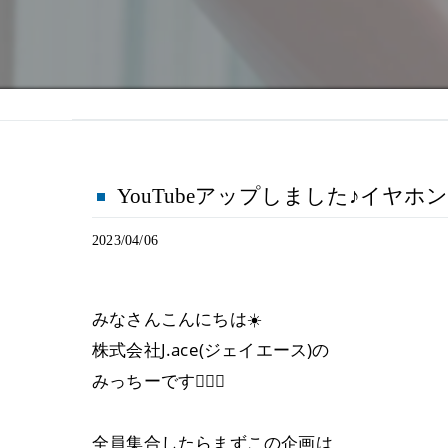
YouTubeアップしました♪イヤ
2023/04/06
みなさんこんにちは☀️
株式会社J.ace(ジェイエース)の
みっちーです🙋‍♀️✨
全員集合したらまずこの企画は