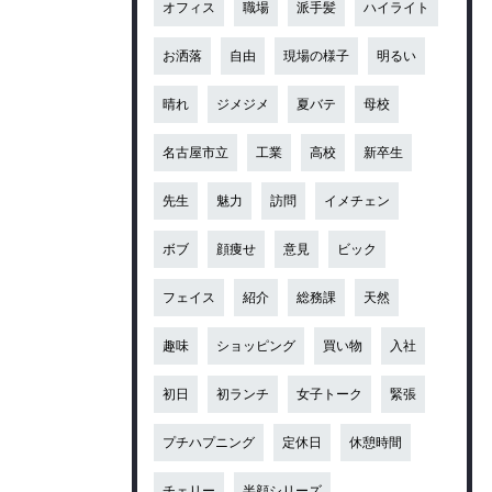
オフィス
職場
派手髪
ハイライト
お洒落
自由
現場の様子
明るい
晴れ
ジメジメ
夏バテ
母校
名古屋市立
工業
高校
新卒生
先生
魅力
訪問
イメチェン
ボブ
顔痩せ
意見
ビック
フェイス
紹介
総務課
天然
趣味
ショッピング
買い物
入社
初日
初ランチ
女子トーク
緊張
プチハプニング
定休日
休憩時間
チェリー
半顔シリーズ