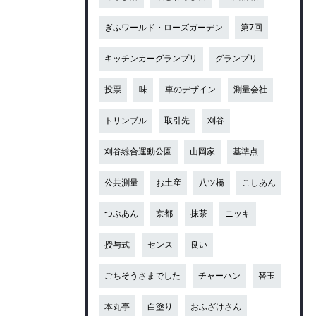
ぎふワールド・ローズガーデン
第7回
キッチンカーグランプリ
グランプリ
投票
味
車のデザイン
測量会社
トリンブル
取引先
刈谷
刈谷総合運動公園
山岡家
基準点
公共測量
お土産
八ツ橋
こしあん
つぶあん
京都
抹茶
ニッキ
授与式
センス
良い
ごちそうさまでした
チャーハン
替玉
本丸亭
白塗り
おふざけさん