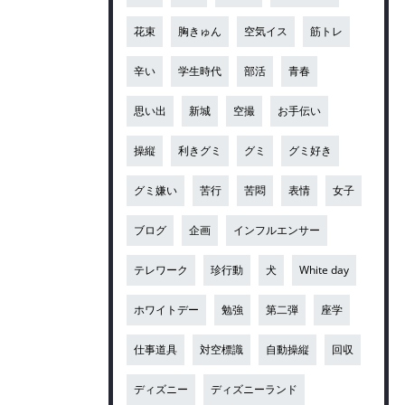
花束
胸きゅん
空気イス
筋トレ
辛い
学生時代
部活
青春
思い出
新城
空撮
お手伝い
操縦
利きグミ
グミ
グミ好き
グミ嫌い
苦行
苦悶
表情
女子
ブログ
企画
インフルエンサー
テレワーク
珍行動
犬
White day
ホワイトデー
勉強
第二弾
座学
仕事道具
対空標識
自動操縦
回収
ディズニー
ディズニーランド