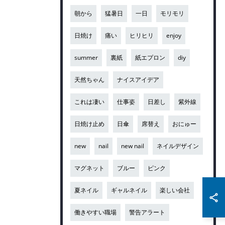
朝から
猛暑日
一日
モリモリ
日焼け
痛い
ヒリヒリ
enjoy
summer
裏紙
紙エプロン
diy
天然ちゃん
ナイスアイデア
これは凄い
仕事姿
日差し
紫外線
日焼け止め
日傘
席替え
おにゅー
new
nail
new nail
ネイルデザイン
マグネット
ブルー
ピンク
夏ネイル
ギャルネイル
楽しい会社
働きやすい職場
警告アラート