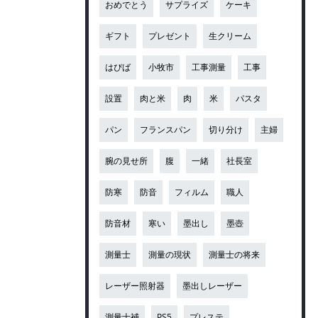
おめでとう
サプライズ
ケーキ
ギフト
プレゼント
生クリーム
はぴば
小牧市
工事測量
工事
設置
肉と米
肉
米
パスタ
パン
フランスパン
切り分け
主婦
腕の見せ所
腹
一緒
社長室
防寒
防音
フィルム
職人
防音材
寒い
墨出し
墨壺
測量士
測量の現状
測量士の将来
レーザー照射器
墨出しレーザー
測量士補
PS5
プレステ