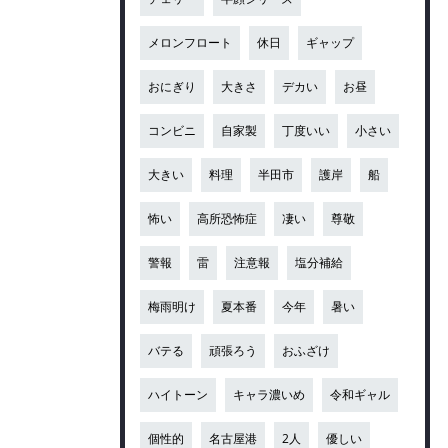
メロンフロート
休日
ギャップ
おにぎり
大きさ
デカい
お昼
コンビニ
自家製
丁度いい
小さい
大きい
料理
半田市
護岸
船
怖い
高所恐怖症
凄い
尊敬
警報
雷
注意報
塩分補給
梅雨明け
夏本番
今年
暑い
バテる
頑張ろう
おふざけ
ハイトーン
キャラ濃いめ
令和ギャル
個性的
名古屋港
2人
優しい