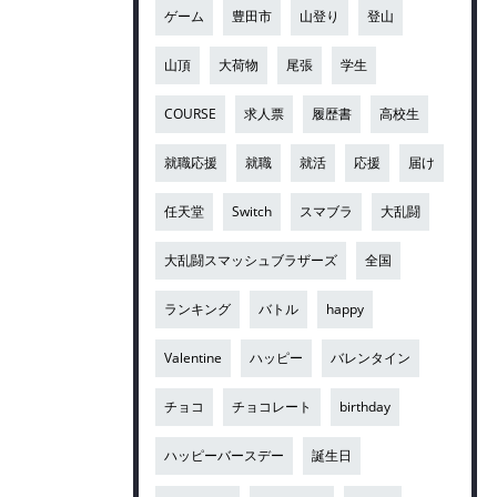
ゲーム
豊田市
山登り
登山
山頂
大荷物
尾張
学生
COURSE
求人票
履歴書
高校生
就職応援
就職
就活
応援
届け
任天堂
Switch
スマブラ
大乱闘
大乱闘スマッシュブラザーズ
全国
ランキング
バトル
happy
Valentine
ハッピー
バレンタイン
チョコ
チョコレート
birthday
ハッピーバースデー
誕生日