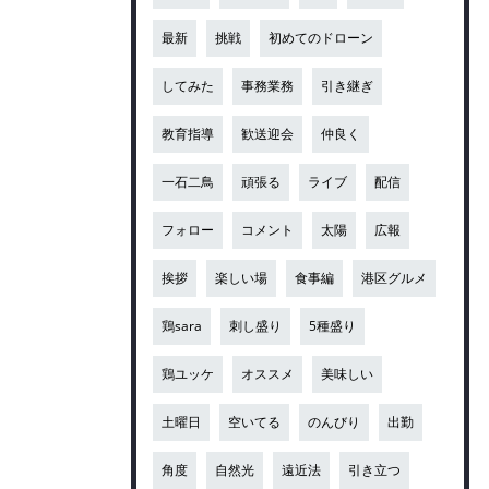
最新
挑戦
初めてのドローン
してみた
事務業務
引き継ぎ
教育指導
歓送迎会
仲良く
一石二鳥
頑張る
ライブ
配信
フォロー
コメント
太陽
広報
挨拶
楽しい場
食事編
港区グルメ
鶏sara
刺し盛り
5種盛り
鶏ユッケ
オススメ
美味しい
土曜日
空いてる
のんびり
出勤
角度
自然光
遠近法
引き立つ