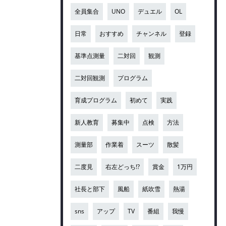
全員集合
UNO
デュエル
OL
日常
おすすめ
チャンネル
登録
基準点測量
二対回
観測
二対回観測
プログラム
育成プログラム
初めて
実践
新人教育
募集中
点検
方法
測量部
作業着
スーツ
散髪
二度見
右左どっち!?
賞金
1万円
社長と部下
風船
紙吹雪
熱湯
sns
アップ
TV
番組
我慢