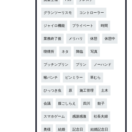
グランツーリスモ
コントローラー
ジャイロ機能
プライベート
時間
業務終了後
メリハリ
休憩
休憩中
喫煙所
ネタ
降臨
写真
プッチンプリン
プリン
ノーハンド
喉パンチ
ピンミラー
草むら
ひっつき虫
原
施工管理
土木
会議
腹ごしらえ
四川
餃子
スマホゲーム
感謝感激
社長夫婦
奥様
結婚
記念日
結婚記念日