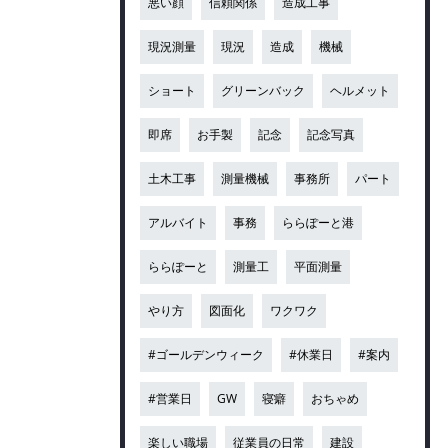
悪い顔
信頼関係
造成工事
現況測量
現況
造成
機械
ショート
グリーンバック
ヘルメット
即席
お手製
記念
記念写真
土木工事
測量機械
事務所
パート
アルバイト
事務
ららぽーと港
ららぽーと
測量工
平面測量
やり方
図面化
ワクワク
#ゴールデンウィーク
#休業日
#案内
#営業日
GW
寝癖
おちゃめ
楽しい職場
従業員の日常
建設