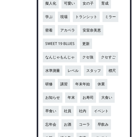
擬人化
可愛い
女の子
育成
学ぶ
現場
トランシット
ミラー
密着
アカペラ
安室奈美恵
SWEET 19 BLUES
更新
なんじゃもんじゃ
クセ強
クセすご
水準測量
レベル
スタッフ
標尺
研修
講習
年末年始
休業
お知らせ
年末
お寿司
大食い
早食い
社員
社内
イベント
忘年会
お酒
コーラ
早飲み