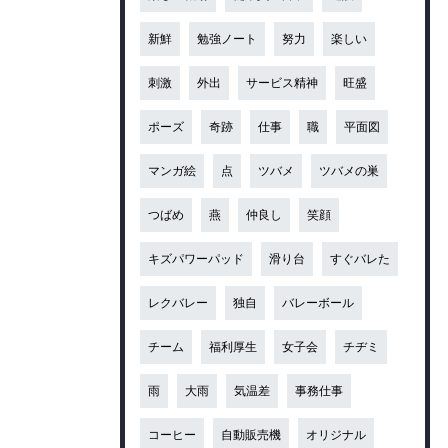
新鮮
勉強ノート
努力
楽しい
刺激
外出
サービス精神
旺盛
ポーズ
奇跡
仕事
職
平面図
マンガ絵
点
ツバメ
ツバメの巣
つばめ
燕
仲良し
笑顔
キズパワーパッド
滑り台
すぐバレた
レクバレー
独自
バレーボール
チーム
福利厚生
女子会
チヂミ
雨
大雨
気温差
事務仕事
コーヒー
自動販売機
オリジナル