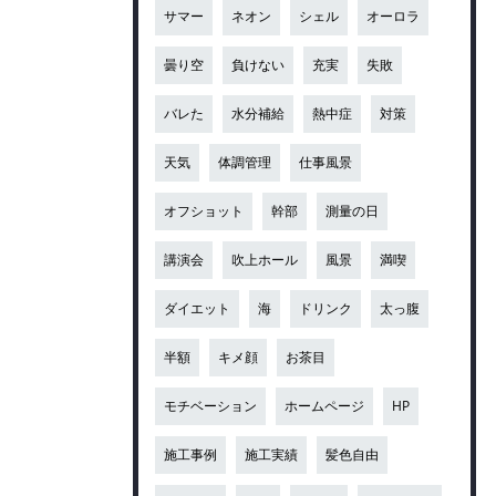
サマー
ネオン
シェル
オーロラ
曇り空
負けない
充実
失敗
バレた
水分補給
熱中症
対策
天気
体調管理
仕事風景
オフショット
幹部
測量の日
講演会
吹上ホール
風景
満喫
ダイエット
海
ドリンク
太っ腹
半額
キメ顔
お茶目
モチベーション
ホームページ
HP
施工事例
施工実績
髪色自由