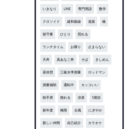
いきなり
LINE
専門用語
数学
クロソイド
緩和曲線
道路
橋
留守番
ひとり
照れる
ランチタイム
お喋り
止まらない
天丼
真あなご丼
そば
きしめん
昼休憩
三級水準測量
ロッドマン
測量補助
運転中
カッコいい
助手席
惚れる
決算
5期目
新年度
梅雨
台風
にぎやか
新しい仲間
自己紹介
カラオケ