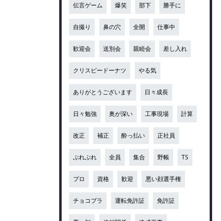
伝言ゲーム
爆笑
部下
勝手に
自撮り
鼻の穴
全開
仕事中
歓迎会
送別会
親睦会
差し入れ
クリスピードーナツ
やる気
ありがとうございます
日々成長
日々勉強
奥が深い
工事現場
計算
改正
補正
酔っ払い
正社員
ぶれぶれ
全員
集合
野帳
TS
プロ
資格
歓迎
悪い顔選手権
チョコプラ
運転免許証
免許証