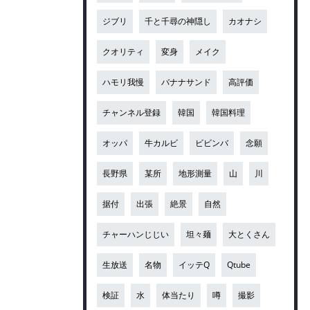
ジブリ
千と千尋の神隠し
カオナシ
クオリティ
変身
メイク
ハモリ我慢
バナナサンド
高評価
チャンネル登録
韓国
韓国料理
オッパ
牛カルビ
ビビンバ
念願
長野県
某所
地形測量
山
川
据付
出張
絶景
自然
チャーハンじじい
坦々麺
大とくさん
生放送
名物
イッテQ
Qtube
検証
水
体当たり
噂
撮影