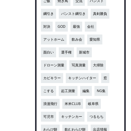
ご飯
焼き鳥
交流
パンスト
綱引き
パンスト綱引き
真剣勝負
対決
GOD
最強
会社
アットホーム
飲み会
愛知県
面白い
選手権
新城市
ドローン測量
写真測量
大掃除
カビキラー
キッチンハイター
窓
こする
起工測量
編集
NG集
浪漫飛行
米米CLUB
岐阜県
可児市
キッチンカー
つるもち
わらび餅
飲むわらび餅
出店情報