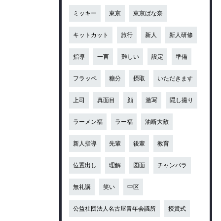
ミッキー
東京
東京ばな奈
キットカット
旅行
新人
新人研修
指導
一言
難しい
設定
準備
フラッペ
糖分
摂取
いただきます
上司
真面目
顔
激写
隠し撮り
ラーメン福
ラー福
油断大敵
新人指導
先輩
後輩
教育
位置出し
理解
図面
チャンバラ
無礼講
笑い
中区
公益社団法人名古屋青年会議所
授賞式