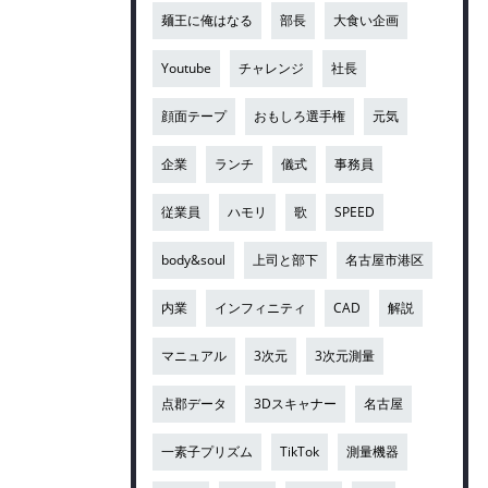
麺王に俺はなる
部長
大食い企画
Youtube
チャレンジ
社長
顔面テープ
おもしろ選手権
元気
企業
ランチ
儀式
事務員
従業員
ハモリ
歌
SPEED
body&soul
上司と部下
名古屋市港区
内業
インフィニティ
CAD
解説
マニュアル
3次元
3次元測量
点郡データ
3Dスキャナー
名古屋
一素子プリズム
TikTok
測量機器