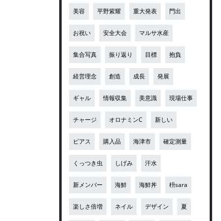
美容
平野紫耀
重大発表
門出
お祝い
安全大会
マルサ水産
集合写真
振り返り
目標
抱負
経営理念
創造
成長
発展
ギャル
情報収集
美意識
現場仕事
チャージ
オロナミンC
新しい
ピアス
購入品
海津市
確定測量
くっつき虫
しげみ
汗水
新メンバー
海鮮
海鮮丼
枡sara
楽しさ倍増
ネイル
デザイン
夏