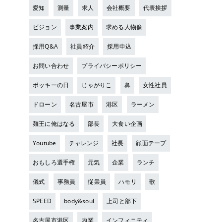
愛知
測量
求人
会社概要
代表挨拶
ビジョン
事業案内
求める人物像
採用Q&A
社員紹介
採用申込
お問い合わせ
プライバシーポリシー
ポッキーの日
じゃがりこ
鼻
女性社員
ドローン
名古屋市
港区
ラーメン
麺王に俺はなる
部長
大食い企画
Youtube
チャレンジ
社長
顔面テープ
おもしろ選手権
元気
企業
ランチ
儀式
事務員
従業員
ハモリ
歌
SPEED
body&soul
上司と部下
名古屋市港区
内業
インフィニティ