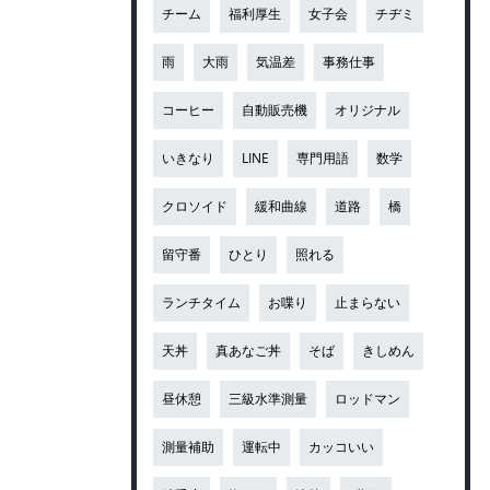
チーム
福利厚生
女子会
チヂミ
雨
大雨
気温差
事務仕事
コーヒー
自動販売機
オリジナル
いきなり
LINE
専門用語
数学
クロソイド
緩和曲線
道路
橋
留守番
ひとり
照れる
ランチタイム
お喋り
止まらない
天丼
真あなご丼
そば
きしめん
昼休憩
三級水準測量
ロッドマン
測量補助
運転中
カッコいい