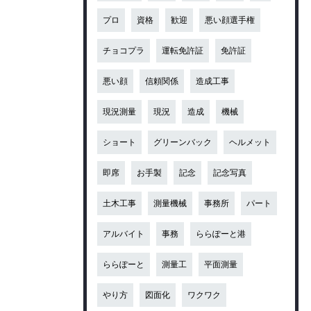
プロ
資格
歓迎
悪い顔選手権
チョコプラ
運転免許証
免許証
悪い顔
信頼関係
造成工事
現況測量
現況
造成
機械
ショート
グリーンバック
ヘルメット
即席
お手製
記念
記念写真
土木工事
測量機械
事務所
パート
アルバイト
事務
ららぽーと港
ららぽーと
測量工
平面測量
やり方
図面化
ワクワク