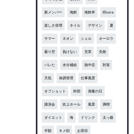
新メンバー
海鮮
海鮮丼
枡sara
楽しさ倍増
ネイル
デザイン
夏
サマー
ネオン
シェル
オーロラ
曇り空
負けない
充実
失敗
バレた
水分補給
熱中症
対策
天気
体調管理
仕事風景
オフショット
幹部
測量の日
講演会
吹上ホール
風景
満喫
ダイエット
海
ドリンク
太っ腹
半額
キメ顔
お茶目