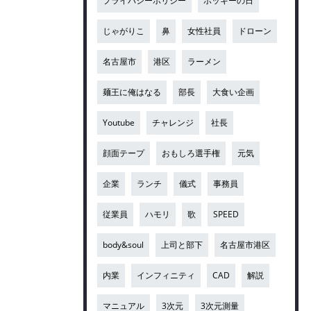
プライバシーポリシー
ポッキーの日
じゃがりこ
鼻
女性社員
ドローン
名古屋市
港区
ラーメン
麺王に俺はなる
部長
大食い企画
Youtube
チャレンジ
社長
顔面テープ
おもしろ選手権
元気
企業
ランチ
儀式
事務員
従業員
ハモリ
歌
SPEED
body&soul
上司と部下
名古屋市港区
内業
インフィニティ
CAD
解説
マニュアル
3次元
3次元測量