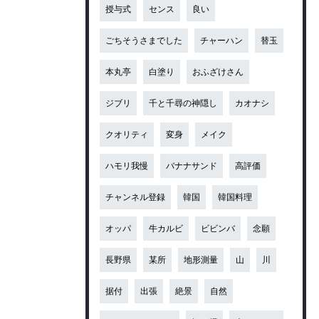
授与式
センス
良い
ごちそうさまでした
チャーハン
替玉
本丸亭
白塗り
おふざけさん
ジブリ
千と千尋の神隠し
カオナシ
クオリティ
変身
メイク
ハモリ我慢
バナナサンド
高評価
チャンネル登録
韓国
韓国料理
オッパ
牛カルビ
ビビンバ
念願
長野県
某所
地形測量
山
川
据付
出張
絶景
自然