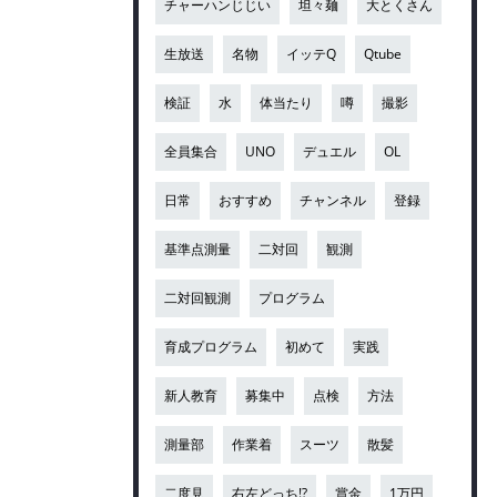
チャーハンじじい
坦々麺
大とくさん
生放送
名物
イッテQ
Qtube
検証
水
体当たり
噂
撮影
全員集合
UNO
デュエル
OL
日常
おすすめ
チャンネル
登録
基準点測量
二対回
観測
二対回観測
プログラム
育成プログラム
初めて
実践
新人教育
募集中
点検
方法
測量部
作業着
スーツ
散髪
二度見
右左どっち!?
賞金
1万円