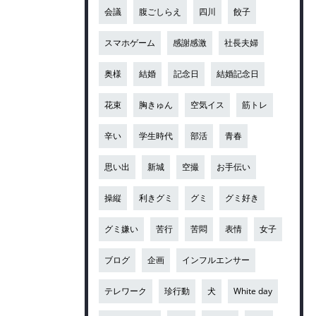
会議
腹ごしらえ
四川
餃子
スマホゲーム
感謝感激
社長夫婦
奥様
結婚
記念日
結婚記念日
花束
胸きゅん
空気イス
筋トレ
辛い
学生時代
部活
青春
思い出
新城
空撮
お手伝い
操縦
利きグミ
グミ
グミ好き
グミ嫌い
苦行
苦悶
表情
女子
ブログ
企画
インフルエンサー
テレワーク
珍行動
犬
White day