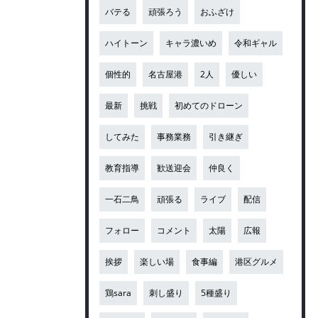
バテる
頑張ろう
おふざけ
ハイトーン
キャラ濃いめ
令和ギャル
個性的
名古屋港
2人
優しい
最新
挑戦
初めてのドローン
してみた
事務業務
引き継ぎ
教育指導
歓送迎会
仲良く
一石二鳥
頑張る
ライブ
配信
フォロー
コメント
太陽
広報
挨拶
楽しい場
食事編
港区グルメ
鶏sara
刺し盛り
5種盛り