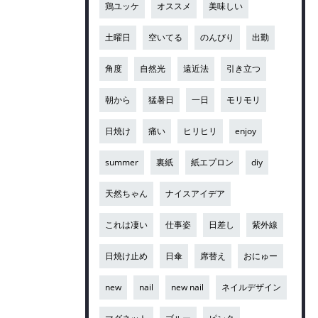
鶏ユッケ
オススメ
美味しい
土曜日
空いてる
のんびり
出勤
角度
自然光
遠近法
引き立つ
朝から
猛暑日
一日
モリモリ
日焼け
痛い
ヒリヒリ
enjoy
summer
裏紙
紙エプロン
diy
天然ちゃん
ナイスアイデア
これは凄い
仕事姿
日差し
紫外線
日焼け止め
日傘
席替え
おにゅー
new
nail
new nail
ネイルデザイン