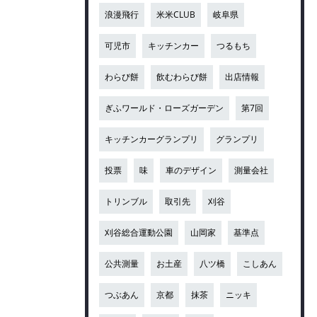
浪漫飛行
米米CLUB
岐阜県
可児市
キッチンカー
つるもち
わらび餅
飲むわらび餅
出店情報
ぎふワールド・ローズガーデン
第7回
キッチンカーグランプリ
グランプリ
投票
味
車のデザイン
測量会社
トリンブル
取引先
刈谷
刈谷総合運動公園
山岡家
基準点
公共測量
お土産
八ツ橋
こしあん
つぶあん
京都
抹茶
ニッキ