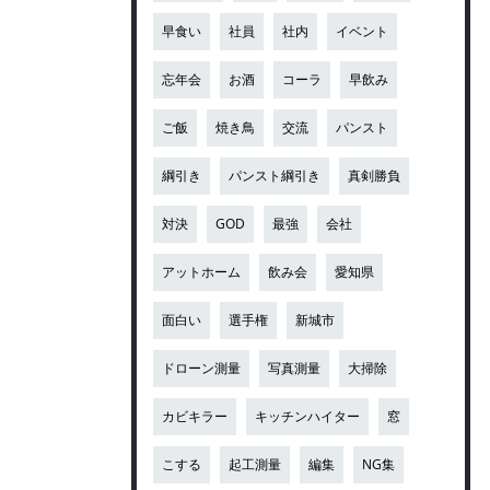
早食い
社員
社内
イベント
忘年会
お酒
コーラ
早飲み
ご飯
焼き鳥
交流
パンスト
綱引き
パンスト綱引き
真剣勝負
対決
GOD
最強
会社
アットホーム
飲み会
愛知県
面白い
選手権
新城市
ドローン測量
写真測量
大掃除
カビキラー
キッチンハイター
窓
こする
起工測量
編集
NG集