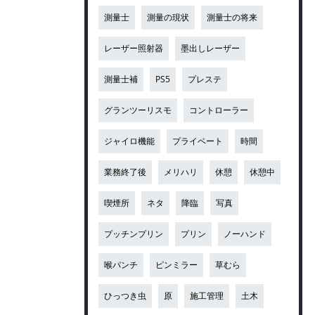
測量士
測量の現状
測量士の将来
レーザー照射器
墨出しレーザー
測量士補
PS5
プレステ
グランツーリスモ
コントローラー
ジャイロ機能
プライベート
時間
業務終了後
メリハリ
休憩
休憩中
喫煙所
ネタ
降臨
写真
プッチンプリン
プリン
ノーハンド
喉パンチ
ピンミラー
草むら
ひっつき虫
原
施工管理
土木