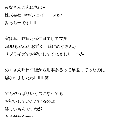
みなさんこんにちは🌞
株式会社J.ace(ジェイエース)の
みっちーです🙋‍♀️✨
実は私、昨日お誕生日でして🫣笑
GODも2/25とお近く一緒にめぐさんが
サプライズでお祝いしてくれましたー🎂🎉
めぐさん昨日午後から用事あるって早退してったのに…
騙されましたわ😵‍💫🙌🏻笑
でもやっぱりいくつになっても
お祝いしていただけるのは
嬉しいもんですね🤗
ありがたやー✨