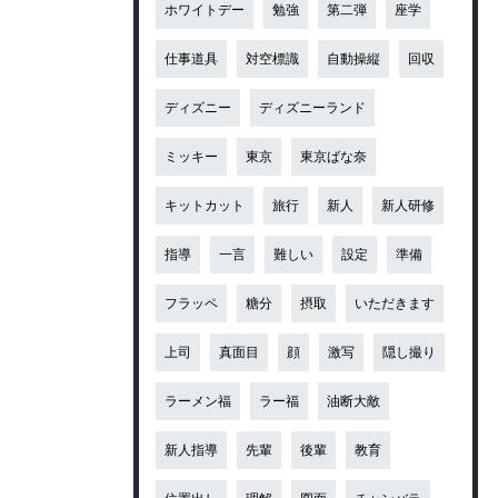
ホワイトデー
勉強
第二弾
座学
仕事道具
対空標識
自動操縦
回収
ディズニー
ディズニーランド
ミッキー
東京
東京ばな奈
キットカット
旅行
新人
新人研修
指導
一言
難しい
設定
準備
フラッペ
糖分
摂取
いただきます
上司
真面目
顔
激写
隠し撮り
ラーメン福
ラー福
油断大敵
新人指導
先輩
後輩
教育