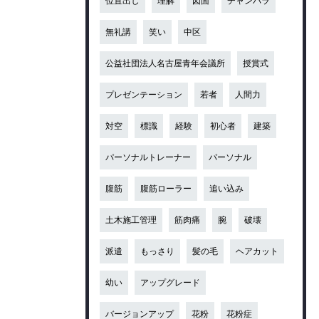
位置出し
理解
図面
チャンバラ
無礼講
笑い
中区
公益社団法人名古屋青年会議所
授賞式
プレゼンテーション
若者
人間力
対空
標識
経験
初心者
建築
パーソナルトレーナー
パーソナル
腹筋
腹筋ローラー
追い込み
土木施工管理
筋肉痛
腕
破壊
派遣
もっさり
髪の毛
ヘアカット
幼い
アップグレード
バージョンアップ
花粉
花粉症