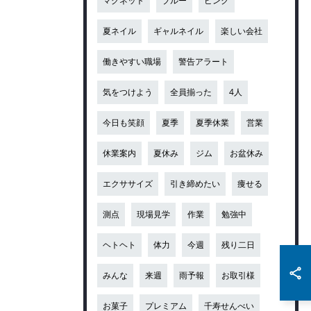
マグネット
ブルー
ピンク
夏ネイル
ギャルネイル
楽しい会社
働きやすい職場
警告アラート
気をつけよう
全員揃った
4人
今日も笑顔
夏季
夏季休業
営業
休業案内
夏休み
ジム
お盆休み
エクササイズ
引き締めたい
痩せる
測点
現場見学
作業
勉強中
ヘトヘト
体力
今週
残り二日
みんな
来週
雨予報
お取引様
お菓子
プレミアム
千寿せんべい