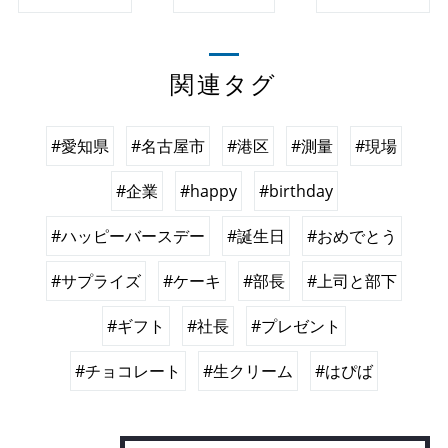
関連タグ
#愛知県
#名古屋市
#港区
#測量
#現場
#企業
#happy
#birthday
#ハッピーバースデー
#誕生日
#おめでとう
#サプライズ
#ケーキ
#部長
#上司と部下
#ギフト
#社長
#プレゼント
#チョコレート
#生クリーム
#はぴば