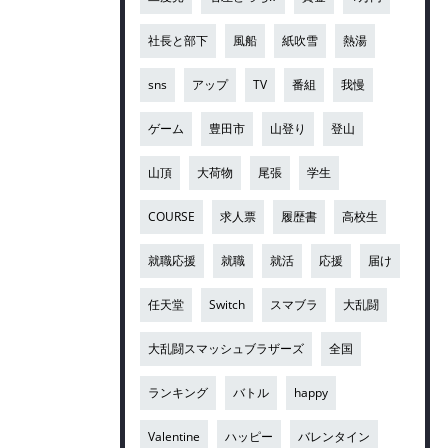
社長と部下
風船
紙吹雪
熱湯
sns
アップ
TV
番組
我慢
ゲーム
豊田市
山登り
登山
山頂
大荷物
尾張
学生
COURSE
求人票
履歴書
高校生
就職応援
就職
就活
応援
届け
任天堂
Switch
スマブラ
大乱闘
大乱闘スマッシュブラザーズ
全国
ランキング
バトル
happy
Valentine
ハッピー
バレンタイン