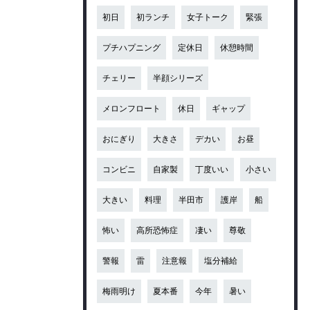
初日
初ランチ
女子トーク
緊張
プチハプニング
定休日
休憩時間
チェリー
半顔シリーズ
メロンフロート
休日
ギャップ
おにぎり
大きさ
デカい
お昼
コンビニ
自家製
丁度いい
小さい
大きい
料理
半田市
護岸
船
怖い
高所恐怖症
凄い
尊敬
警報
雷
注意報
塩分補給
梅雨明け
夏本番
今年
暑い