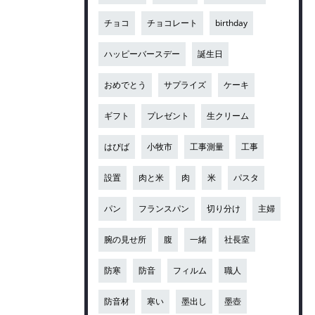
チョコ
チョコレート
birthday
ハッピーバースデー
誕生日
おめでとう
サプライズ
ケーキ
ギフト
プレゼント
生クリーム
はぴば
小牧市
工事測量
工事
設置
肉と米
肉
米
パスタ
パン
フランスパン
切り分け
主婦
腕の見せ所
腹
一緒
社長室
防寒
防音
フィルム
職人
防音材
寒い
墨出し
墨壺