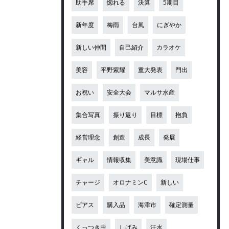
助手席
惚れる
決算
5期目
新年度
梅雨
台風
にぎやか
新しい仲間
自己紹介
カラオケ
美容
平野紫耀
重大発表
門出
お祝い
安全大会
マルサ水産
集合写真
振り返り
目標
抱負
経営理念
創造
成長
発展
ギャル
情報収集
美意識
現場仕事
チャージ
オロナミンC
新しい
ピアス
購入品
海津市
確定測量
くっつき虫
しげみ
汗水