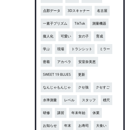
点郡データ
3Dスキャナー
名古屋
一素子プリズム
TikTok
測量機器
擬人化
可愛い
女の子
育成
学ぶ
現場
トランシット
ミラー
密着
アカペラ
安室奈美恵
SWEET 19 BLUES
更新
なんじゃもんじゃ
クセ強
クセすご
水準測量
レベル
スタッフ
標尺
研修
講習
年末年始
休業
お知らせ
年末
お寿司
大食い