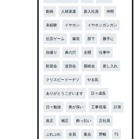
動画
人材派遣
新入社員
仲間
未経験
イヤホン
イヤホンガンガン
伝言ゲーム
爆笑
部下
勝手に
自撮り
鼻の穴
全開
仕事中
歓迎会
送別会
親睦会
差し入れ
クリスピードーナツ
やる気
ありがとうございます
日々成長
日々勉強
奥が深い
工事現場
計算
改正
補正
酔っ払い
正社員
ぶれぶれ
全員
集合
野帳
TS