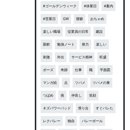
#ゴールデンウィーク
#休業日
#案内
#営業日
GW
寝癖
おちゃめ
楽しい職場
従業員の日常
建設
新鮮
勉強ノート
努力
楽しい
刺激
外出
サービス精神
旺盛
ポーズ
奇跡
仕事
職
平面図
マンガ絵
点
ツバメ
ツバメの巣
つばめ
燕
仲良し
笑顔
キズパワーパッド
滑り台
すぐバレた
レクバレー
独自
バレーボール