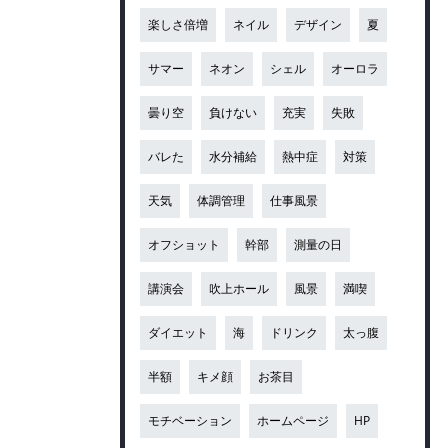
楽しさ倍増
ネイル
デザイン
夏
サマー
ネオン
シェル
オーロラ
曇り空
負けない
充実
失敗
バレた
水分補給
熱中症
対策
天気
体調管理
仕事風景
オフショット
幹部
測量の日
講演会
吹上ホール
風景
満喫
ダイエット
海
ドリンク
太っ腹
半額
キメ顔
お茶目
モチベーション
ホームページ
HP