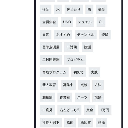
検証
水
体当たり
噂
撮影
全員集合
UNO
デュエル
OL
日常
おすすめ
チャンネル
登録
基準点測量
二対回
観測
二対回観測
プログラム
育成プログラム
初めて
実践
新人教育
募集中
点検
方法
測量部
作業着
スーツ
散髪
二度見
右左どっち!?
賞金
1万円
社長と部下
風船
紙吹雪
熱湯