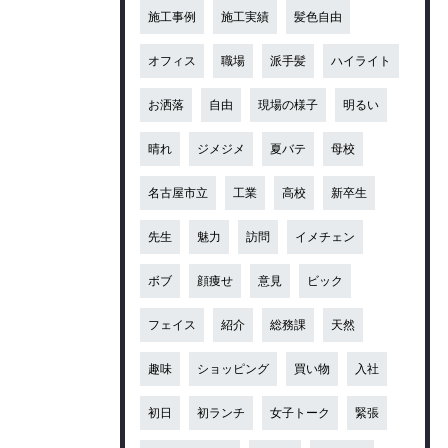
施工事例
施工実績
髪色自由
オフィス
職場
派手髪
ハイライト
お洒落
自由
現場の様子
明るい
晴れ
ジメジメ
夏バテ
母校
名古屋市立
工業
高校
新卒生
先生
魅力
訪問
イメチェン
ボブ
顔痩せ
意見
ビック
フェイス
紹介
総務課
天然
趣味
ショッピング
買い物
入社
初日
初ランチ
女子トーク
緊張