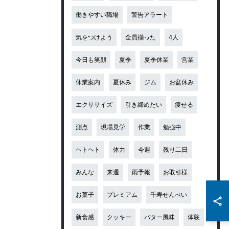
働きやすい職場
警告アラート
気をつけよう
全員揃った
4人
今日も笑顔
夏季
夏季休業
営業
休業案内
夏休み
ジム
お盆休み
エクササイズ
引き締めたい
痩せる
測点
現場見学
作業
勉強中
ヘトヘト
体力
今週
残り二日
みんな
来週
雨予報
お取引様
お菓子
プレミアム
千寿せんべい
新食感
クッキー
バター風味
体験