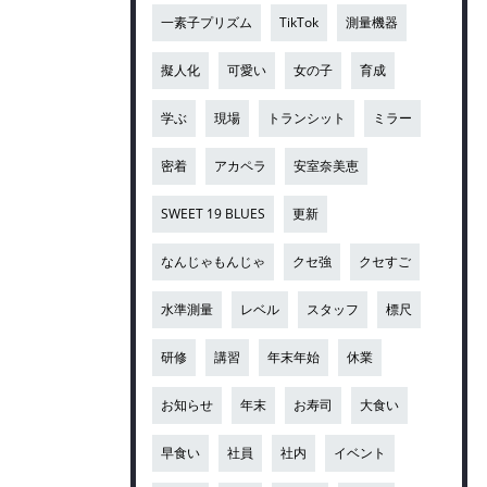
一素子プリズム
TikTok
測量機器
擬人化
可愛い
女の子
育成
学ぶ
現場
トランシット
ミラー
密着
アカペラ
安室奈美恵
SWEET 19 BLUES
更新
なんじゃもんじゃ
クセ強
クセすご
水準測量
レベル
スタッフ
標尺
研修
講習
年末年始
休業
お知らせ
年末
お寿司
大食い
早食い
社員
社内
イベント