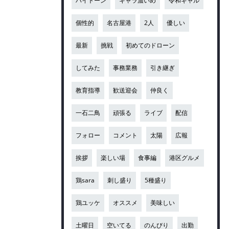
ハイトーン
キャラ濃いめ
令和ギャル
個性的
名古屋港
2人
優しい
最新
挑戦
初めてのドローン
してみた
事務業務
引き継ぎ
教育指導
歓送迎会
仲良く
一石二鳥
頑張る
ライブ
配信
フォロー
コメント
太陽
広報
挨拶
楽しい場
食事編
港区グルメ
鶏sara
刺し盛り
5種盛り
鶏ユッケ
オススメ
美味しい
土曜日
空いてる
のんびり
出勤