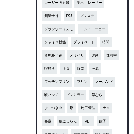
レーザー照射器
墨出しレーザー
測量士補
PS5
プレステ
グランツーリスモ
コントローラー
ジャイロ機能
プライベート
時間
業務終了後
メリハリ
休憩
休憩中
喫煙所
ネタ
降臨
写真
プッチンプリン
プリン
ノーハンド
喉パンチ
ピンミラー
草むら
ひっつき虫
原
施工管理
土木
会議
腹ごしらえ
四川
餃子