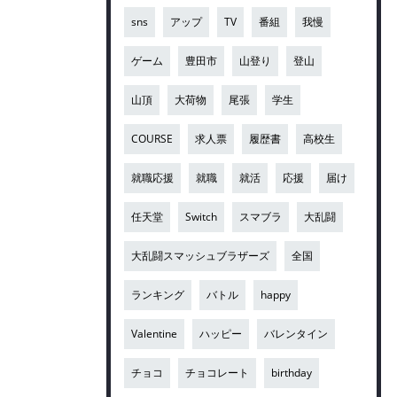
sns
アップ
TV
番組
我慢
ゲーム
豊田市
山登り
登山
山頂
大荷物
尾張
学生
COURSE
求人票
履歴書
高校生
就職応援
就職
就活
応援
届け
任天堂
Switch
スマブラ
大乱闘
大乱闘スマッシュブラザーズ
全国
ランキング
バトル
happy
Valentine
ハッピー
バレンタイン
チョコ
チョコレート
birthday