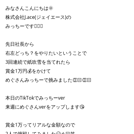
みなさんこんにちは🌞
株式会社J.ace(ジェイエース)の
みっちーです🙋‍♀️✨
先日社長から
右左どっち？をやりたいということで
3回連続で紙吹雪を当てれたら
賞金1万円💰をかけて
めぐさんみっちーで挑みました👏🏻👏🏻
本日のTikTokでみっちーver
来週にめぐさんverをアップします😘
賞金1万ってリアルな金額なので
2人で挑戦してみました🥴👍🏻笑