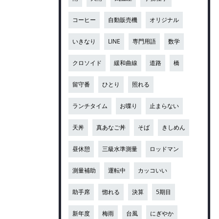
コーヒー
自動販売機
オリジナル
いきなり
LINE
専門用語
数学
クロソイド
緩和曲線
道路
橋
留守番
ひとり
照れる
ランチタイム
お喋り
止まらない
天丼
真あなご丼
そば
きしめん
昼休憩
三級水準測量
ロッドマン
測量補助
運転中
カッコいい
助手席
惚れる
決算
5期目
新年度
梅雨
台風
にぎやか