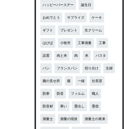
ハッピーバースデー
誕生日
おめでとう
サプライズ
ケーキ
ギフト
プレゼント
生クリーム
はぴば
小牧市
工事測量
工事
設置
肉と米
肉
米
パスタ
パン
フランスパン
切り分け
主婦
腕の見せ所
腹
一緒
社長室
防寒
防音
フィルム
職人
防音材
寒い
墨出し
墨壺
測量士
測量の現状
測量士の将来