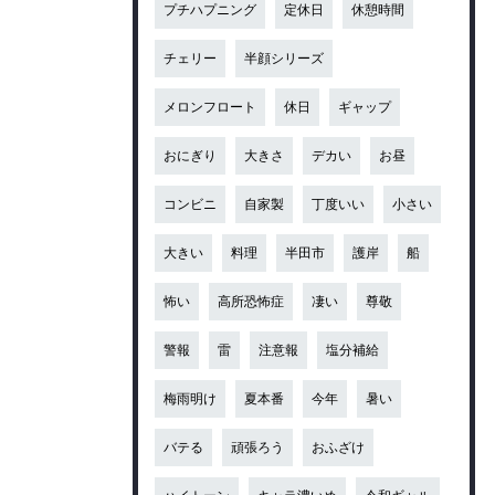
プチハプニング
定休日
休憩時間
チェリー
半顔シリーズ
メロンフロート
休日
ギャップ
おにぎり
大きさ
デカい
お昼
コンビニ
自家製
丁度いい
小さい
大きい
料理
半田市
護岸
船
怖い
高所恐怖症
凄い
尊敬
警報
雷
注意報
塩分補給
梅雨明け
夏本番
今年
暑い
バテる
頑張ろう
おふざけ