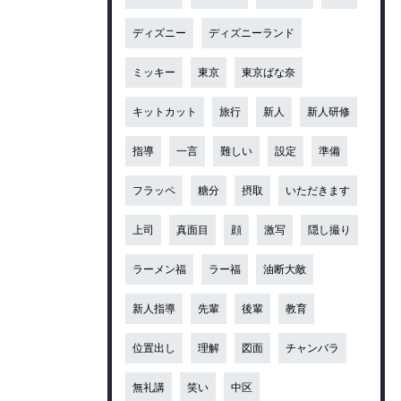
ディズニー
ディズニーランド
ミッキー
東京
東京ばな奈
キットカット
旅行
新人
新人研修
指導
一言
難しい
設定
準備
フラッペ
糖分
摂取
いただきます
上司
真面目
顔
激写
隠し撮り
ラーメン福
ラー福
油断大敵
新人指導
先輩
後輩
教育
位置出し
理解
図面
チャンバラ
無礼講
笑い
中区