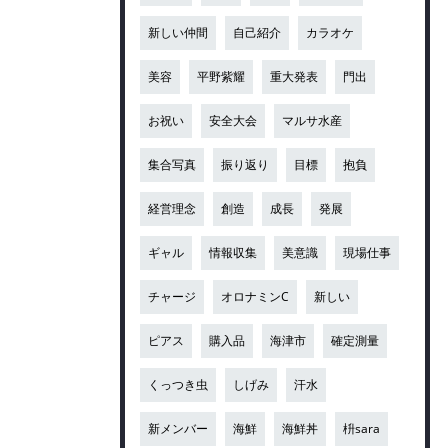
新しい仲間
自己紹介
カラオケ
美容
平野紫耀
重大発表
門出
お祝い
安全大会
マルサ水産
集合写真
振り返り
目標
抱負
経営理念
創造
成長
発展
ギャル
情報収集
美意識
現場仕事
チャージ
オロナミンC
新しい
ピアス
購入品
海津市
確定測量
くっつき虫
しげみ
汗水
新メンバー
海鮮
海鮮丼
枡sara