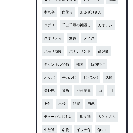
本丸亭
白塗り
おふざけさん
ジブリ
千と千尋の神隠し
カオナシ
クオリティ
変身
メイク
ハモリ我慢
バナナサンド
高評価
チャンネル登録
韓国
韓国料理
オッパ
牛カルビ
ビビンバ
念願
長野県
某所
地形測量
山
川
据付
出張
絶景
自然
チャーハンじじい
坦々麺
大とくさん
生放送
名物
イッテQ
Qtube