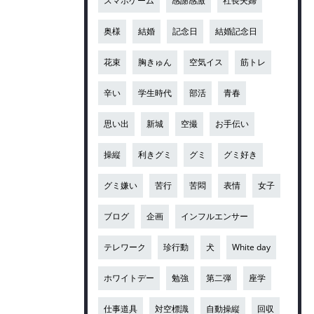
スマホゲーム
感謝感激
社長夫婦
奥様
結婚
記念日
結婚記念日
花束
胸きゅん
空気イス
筋トレ
辛い
学生時代
部活
青春
思い出
新城
空撮
お手伝い
操縦
利きグミ
グミ
グミ好き
グミ嫌い
苦行
苦悶
表情
女子
ブログ
企画
インフルエンサー
テレワーク
珍行動
犬
White day
ホワイトデー
勉強
第二弾
座学
仕事道具
対空標識
自動操縦
回収