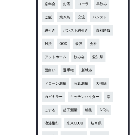
忘年会
お酒
コーラ
早飲み
ご飯
焼き鳥
交流
パンスト
綱引き
パンスト綱引き
真剣勝負
対決
GOD
最強
会社
アットホーム
飲み会
愛知県
面白い
選手権
新城市
ドローン測量
写真測量
大掃除
カビキラー
キッチンハイター
窓
こする
起工測量
編集
NG集
浪漫飛行
米米CLUB
岐阜県