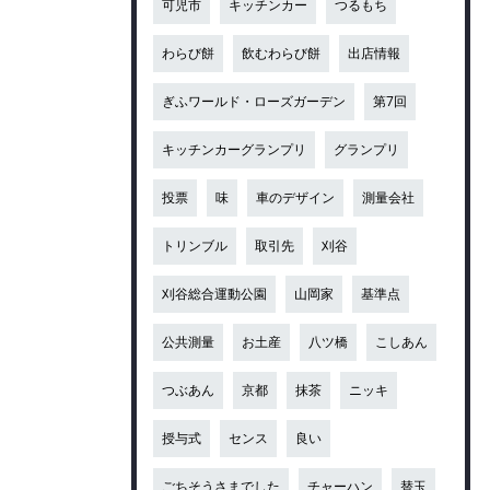
可児市
キッチンカー
つるもち
わらび餅
飲むわらび餅
出店情報
ぎふワールド・ローズガーデン
第7回
キッチンカーグランプリ
グランプリ
投票
味
車のデザイン
測量会社
トリンブル
取引先
刈谷
刈谷総合運動公園
山岡家
基準点
公共測量
お土産
八ツ橋
こしあん
つぶあん
京都
抹茶
ニッキ
授与式
センス
良い
ごちそうさまでした
チャーハン
替玉