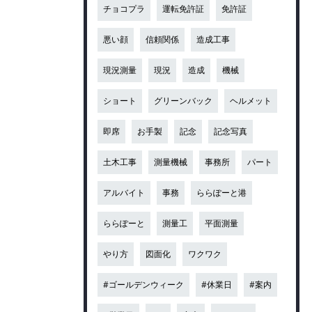
チョコプラ
運転免許証
免許証
悪い顔
信頼関係
造成工事
現況測量
現況
造成
機械
ショート
グリーンバック
ヘルメット
即席
お手製
記念
記念写真
土木工事
測量機械
事務所
パート
アルバイト
事務
ららぽーと港
ららぽーと
測量工
平面測量
やり方
図面化
ワクワク
#ゴールデンウィーク
#休業日
#案内