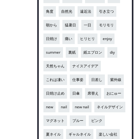
角度
自然光
遠近法
引き立つ
朝から
猛暑日
一日
モリモリ
日焼け
痛い
ヒリヒリ
enjoy
summer
裏紙
紙エプロン
diy
天然ちゃん
ナイスアイデア
これは凄い
仕事姿
日差し
紫外線
日焼け止め
日傘
席替え
おにゅー
new
nail
new nail
ネイルデザイン
マグネット
ブルー
ピンク
夏ネイル
ギャルネイル
楽しい会社