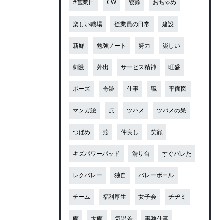
#営業日
GW
寝癖
おちゃめ
楽しい職場
従業員の日常
建設
新鮮
勉強ノート
努力
楽しい
刺激
外出
サービス精神
旺盛
ポーズ
奇跡
仕事
職
平面図
マンガ絵
点
ツバメ
ツバメの巣
つばめ
燕
仲良し
笑顔
キズパワーパッド
滑り台
すぐバレた
レクバレー
独自
バレーボール
チーム
福利厚生
女子会
チヂミ
雨
大雨
気温差
事務仕事