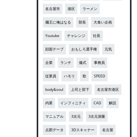
名古屋市
港区
ラーメン
麺王に俺はなる
部長
大食い企画
Youtube
チャレンジ
社長
顔面テープ
おもしろ選手権
元気
企業
ランチ
儀式
事務員
従業員
ハモリ
歌
SPEED
body&soul
上司と部下
名古屋市港区
内業
インフィニティ
CAD
解説
マニュアル
3次元
3次元測量
点郡データ
3Dスキャナー
名古屋