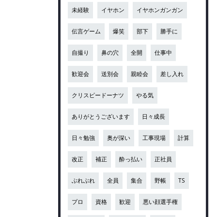
未経験
イヤホン
イヤホンガンガン
伝言ゲーム
爆笑
部下
勝手に
自撮り
鼻の穴
全開
仕事中
歓迎会
送別会
親睦会
差し入れ
クリスピードーナツ
やる気
ありがとうございます
日々成長
日々勉強
奥が深い
工事現場
計算
改正
補正
酔っ払い
正社員
ぶれぶれ
全員
集合
野帳
TS
プロ
資格
歓迎
悪い顔選手権