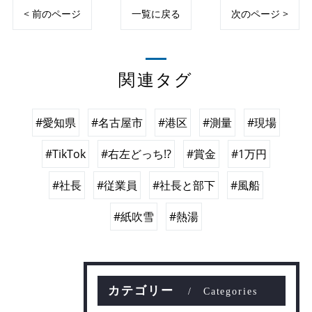
< 前のページ
一覧に戻る
次のページ >
関連タグ
#愛知県
#名古屋市
#港区
#測量
#現場
#TikTok
#右左どっち!?
#賞金
#1万円
#社長
#従業員
#社長と部下
#風船
#紙吹雪
#熱湯
カテゴリー
Categories