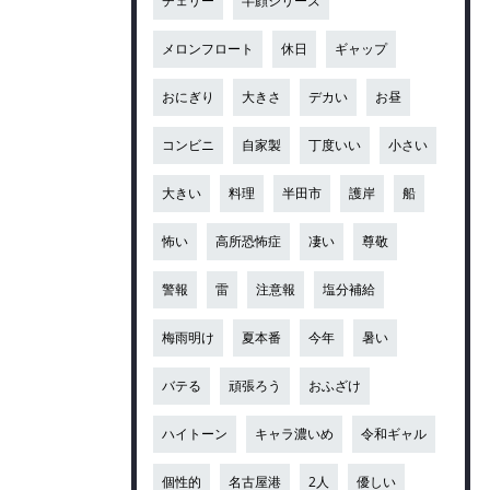
チェリー
半顔シリーズ
メロンフロート
休日
ギャップ
おにぎり
大きさ
デカい
お昼
コンビニ
自家製
丁度いい
小さい
大きい
料理
半田市
護岸
船
怖い
高所恐怖症
凄い
尊敬
警報
雷
注意報
塩分補給
梅雨明け
夏本番
今年
暑い
バテる
頑張ろう
おふざけ
ハイトーン
キャラ濃いめ
令和ギャル
個性的
名古屋港
2人
優しい