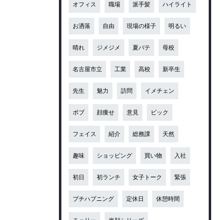
オフィス
職場
派手髪
ハイライト
お洒落
自由
現場の様子
明るい
晴れ
ジメジメ
夏バテ
母校
名古屋市立
工業
高校
新卒生
先生
魅力
訪問
イメチェン
ボブ
顔痩せ
意見
ビック
フェイス
紹介
総務課
天然
趣味
ショッピング
買い物
入社
初日
初ランチ
女子トーク
緊張
プチハプニング
定休日
休憩時間