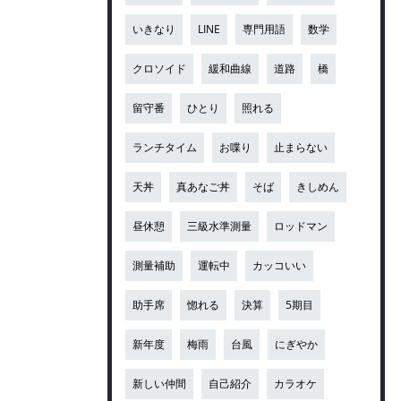
いきなり
LINE
専門用語
数学
クロソイド
緩和曲線
道路
橋
留守番
ひとり
照れる
ランチタイム
お喋り
止まらない
天丼
真あなご丼
そば
きしめん
昼休憩
三級水準測量
ロッドマン
測量補助
運転中
カッコいい
助手席
惚れる
決算
5期目
新年度
梅雨
台風
にぎやか
新しい仲間
自己紹介
カラオケ