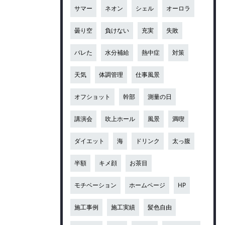
サマー
ネオン
シェル
オーロラ
曇り空
負けない
充実
失敗
バレた
水分補給
熱中症
対策
天気
体調管理
仕事風景
オフショット
幹部
測量の日
講演会
吹上ホール
風景
満喫
ダイエット
海
ドリンク
太っ腹
半額
キメ顔
お茶目
モチベーション
ホームページ
HP
施工事例
施工実績
髪色自由