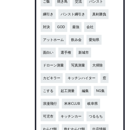
ご飯
焼き鳥
交流
パンスト
綱引き
パンスト綱引き
真剣勝負
対決
GOD
最強
会社
アットホーム
飲み会
愛知県
面白い
選手権
新城市
ドローン測量
写真測量
大掃除
カビキラー
キッチンハイター
窓
こする
起工測量
編集
NG集
浪漫飛行
米米CLUB
岐阜県
可児市
キッチンカー
つるもち
わらび餅
飲むわらび餅
出店情報