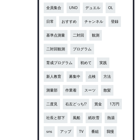
全員集合
UNO
デュエル
OL
日常
おすすめ
チャンネル
登録
基準点測量
二対回
観測
二対回観測
プログラム
育成プログラム
初めて
実践
新人教育
募集中
点検
方法
測量部
作業着
スーツ
散髪
二度見
右左どっち!?
賞金
1万円
社長と部下
風船
紙吹雪
熱湯
sns
アップ
TV
番組
我慢