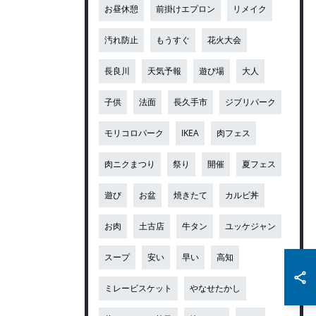
お昼休憩
前掛けエプロン
リメイク
汚れ防止
もうすぐ
花火大会
長良川
天気予報
遊び場
大人
子供
法面
長久手市
ジブリパーク
モリコロパーク
IKEA
肉フェス
肉ニクまつり
祭り
開催
夏フェス
遊び
お盆
焼きたて
カルビ丼
お肉
土古店
牛タン
ユッケジャン
スープ
安い
早い
高知
ミレービスケット
やなせたかし