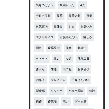
気をつけよう
全員揃った
4人
今日も笑顔
夏季
夏季休業
営業
休業案内
夏休み
ジム
お盆休み
エクササイズ
引き締めたい
痩せる
測点
現場見学
作業
勉強中
ヘトヘト
体力
今週
残り二日
みんな
来週
雨予報
お取引様
お菓子
プレミアム
千寿せんべい
新食感
クッキー
バター風味
体験
操作
作業場
高い
ゲーム機