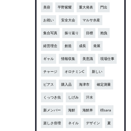
美容
平野紫耀
重大発表
門出
お祝い
安全大会
マルサ水産
集合写真
振り返り
目標
抱負
経営理念
創造
成長
発展
ギャル
情報収集
美意識
現場仕事
チャージ
オロナミンC
新しい
ピアス
購入品
海津市
確定測量
くっつき虫
しげみ
汗水
新メンバー
海鮮
海鮮丼
枡sara
楽しさ倍増
ネイル
デザイン
夏