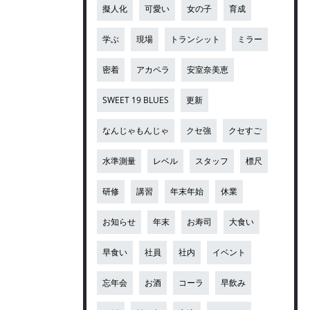
擬人化
可愛い
女の子
育成
学ぶ
現場
トランシット
ミラー
密着
アカペラ
安室奈美恵
SWEET 19 BLUES
更新
なんじゃもんじゃ
クセ強
クセすご
水準測量
レベル
スタッフ
標尺
研修
講習
年末年始
休業
お知らせ
年末
お寿司
大食い
早食い
社員
社内
イベント
忘年会
お酒
コーラ
早飲み