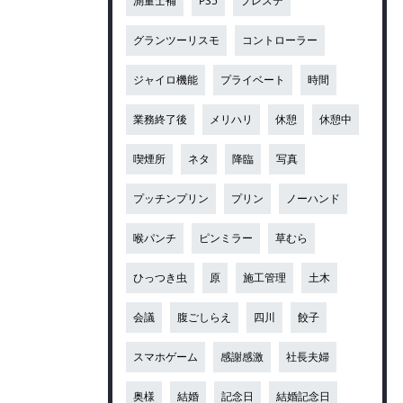
測量士補
PS5
プレステ
グランツーリスモ
コントローラー
ジャイロ機能
プライベート
時間
業務終了後
メリハリ
休憩
休憩中
喫煙所
ネタ
降臨
写真
プッチンプリン
プリン
ノーハンド
喉パンチ
ピンミラー
草むら
ひっつき虫
原
施工管理
土木
会議
腹ごしらえ
四川
餃子
スマホゲーム
感謝感激
社長夫婦
奥様
結婚
記念日
結婚記念日