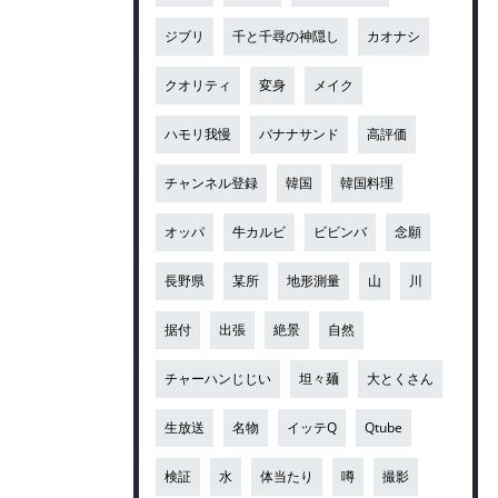
ジブリ
千と千尋の神隠し
カオナシ
クオリティ
変身
メイク
ハモリ我慢
バナナサンド
高評価
チャンネル登録
韓国
韓国料理
オッパ
牛カルビ
ビビンバ
念願
長野県
某所
地形測量
山
川
据付
出張
絶景
自然
チャーハンじじい
坦々麺
大とくさん
生放送
名物
イッテQ
Qtube
検証
水
体当たり
噂
撮影