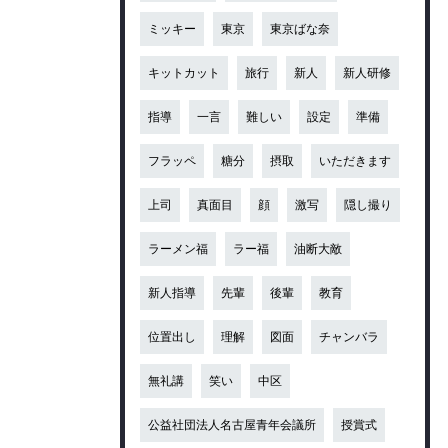
ミッキー
東京
東京ばな奈
キットカット
旅行
新人
新人研修
指導
一言
難しい
設定
準備
フラッペ
糖分
摂取
いただきます
上司
真面目
顔
激写
隠し撮り
ラーメン福
ラー福
油断大敵
新人指導
先輩
後輩
教育
位置出し
理解
図面
チャンバラ
無礼講
笑い
中区
公益社団法人名古屋青年会議所
授賞式