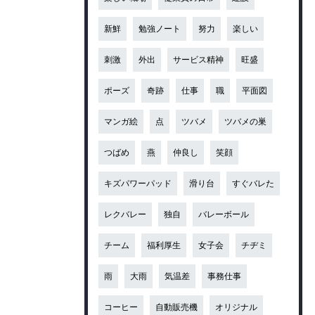
新鮮
勉強ノート
努力
楽しい
刺激
外出
サービス精神
旺盛
ポーズ
奇跡
仕事
職
平面図
マンガ絵
点
ツバメ
ツバメの巣
つばめ
燕
仲良し
笑顔
キズパワーパッド
滑り台
すぐバレた
レクバレー
独自
バレーボール
チーム
福利厚生
女子会
チヂミ
雨
大雨
気温差
事務仕事
コーヒー
自動販売機
オリジナル