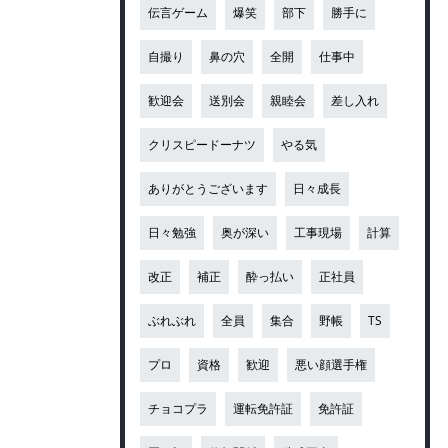
伝言ゲーム
爆笑
部下
勝手に
自撮り
鼻の穴
全開
仕事中
歓迎会
送別会
親睦会
差し入れ
クリスピードーナツ
やる気
ありがとうございます
日々成長
日々勉強
奥が深い
工事現場
計算
改正
補正
酔っ払い
正社員
ぶれぶれ
全員
集合
野帳
TS
プロ
資格
歓迎
悪い顔選手権
チョコプラ
運転免許証
免許証