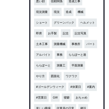
悪い顔
信頼関係
造成工事
現況測量
現況
造成
機械
ショート
グリーンバック
ヘルメット
即席
お手製
記念
記念写真
土木工事
測量機械
事務所
パート
アルバイト
事務
ららぽーと港
ららぽーと
測量工
平面測量
やり方
図面化
ワクワク
#ゴールデンウィーク
#休業日
#案内
#営業日
GW
寝癖
おちゃめ
楽しい職場
従業員の日常
建設