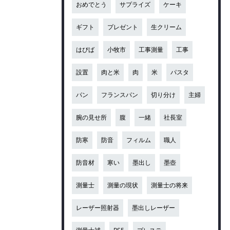
おめでとう
サプライズ
ケーキ
ギフト
プレゼント
生クリーム
はぴば
小牧市
工事測量
工事
設置
肉と米
肉
米
パスタ
パン
フランスパン
切り分け
主婦
腕の見せ所
腹
一緒
社長室
防寒
防音
フィルム
職人
防音材
寒い
墨出し
墨壺
測量士
測量の現状
測量士の将来
レーザー照射器
墨出しレーザー