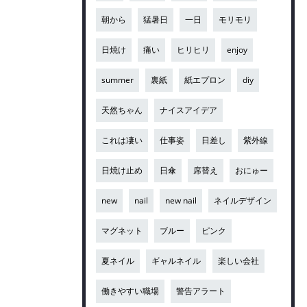
朝から
猛暑日
一日
モリモリ
日焼け
痛い
ヒリヒリ
enjoy
summer
裏紙
紙エプロン
diy
天然ちゃん
ナイスアイデア
これは凄い
仕事姿
日差し
紫外線
日焼け止め
日傘
席替え
おにゅー
new
nail
new nail
ネイルデザイン
マグネット
ブルー
ピンク
夏ネイル
ギャルネイル
楽しい会社
働きやすい職場
警告アラート