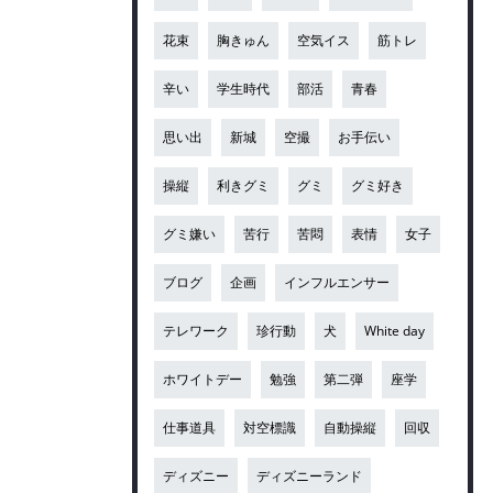
花束
胸きゅん
空気イス
筋トレ
辛い
学生時代
部活
青春
思い出
新城
空撮
お手伝い
操縦
利きグミ
グミ
グミ好き
グミ嫌い
苦行
苦悶
表情
女子
ブログ
企画
インフルエンサー
テレワーク
珍行動
犬
White day
ホワイトデー
勉強
第二弾
座学
仕事道具
対空標識
自動操縦
回収
ディズニー
ディズニーランド