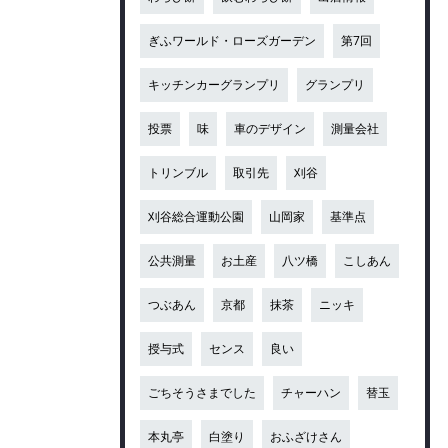
ぎふワールド・ローズガーデン
第7回
キッチンカーグランプリ
グランプリ
投票
味
車のデザイン
測量会社
トリンブル
取引先
刈谷
刈谷総合運動公園
山岡家
基準点
公共測量
お土産
八ツ橋
こしあん
つぶあん
京都
抹茶
ニッキ
授与式
センス
良い
ごちそうさまでした
チャーハン
替玉
本丸亭
白塗り
おふざけさん