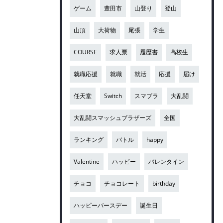
ゲーム
豊田市
山登り
登山
山頂
大荷物
尾張
学生
COURSE
求人票
履歴書
高校生
就職応援
就職
就活
応援
届け
任天堂
Switch
スマブラ
大乱闘
大乱闘スマッシュブラザーズ
全国
ランキング
バトル
happy
Valentine
ハッピー
バレンタイン
チョコ
チョコレート
birthday
ハッピーバースデー
誕生日