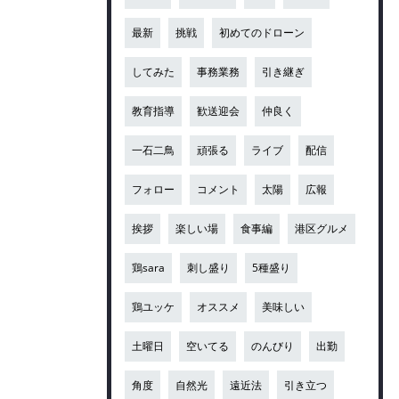
最新
挑戦
初めてのドローン
してみた
事務業務
引き継ぎ
教育指導
歓送迎会
仲良く
一石二鳥
頑張る
ライブ
配信
フォロー
コメント
太陽
広報
挨拶
楽しい場
食事編
港区グルメ
鶏sara
刺し盛り
5種盛り
鶏ユッケ
オススメ
美味しい
土曜日
空いてる
のんびり
出勤
角度
自然光
遠近法
引き立つ