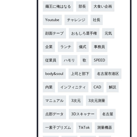
麺王に俺はなる
部長
大食い企画
Youtube
チャレンジ
社長
顔面テープ
おもしろ選手権
元気
企業
ランチ
儀式
事務員
従業員
ハモリ
歌
SPEED
body&soul
上司と部下
名古屋市港区
内業
インフィニティ
CAD
解説
マニュアル
3次元
3次元測量
点郡データ
3Dスキャナー
名古屋
一素子プリズム
TikTok
測量機器