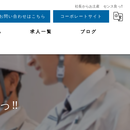
社長からお土産 センス良っ‼︎
お問い合わせはこちら
コーポレートサイト
A
求人一覧
ブログ
‼︎