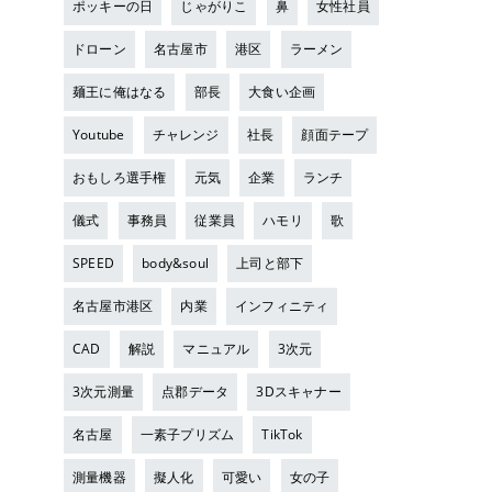
ポッキーの日
じゃがりこ
鼻
女性社員
ドローン
名古屋市
港区
ラーメン
麺王に俺はなる
部長
大食い企画
Youtube
チャレンジ
社長
顔面テープ
おもしろ選手権
元気
企業
ランチ
儀式
事務員
従業員
ハモリ
歌
SPEED
body&soul
上司と部下
名古屋市港区
内業
インフィニティ
CAD
解説
マニュアル
3次元
3次元測量
点郡データ
3Dスキャナー
名古屋
一素子プリズム
TikTok
測量機器
擬人化
可愛い
女の子