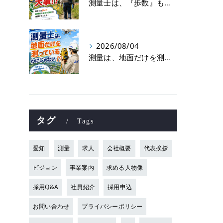
測量士は、『歩数』も大事！？
2026/08/04
測量は、地面だけを測っているわけじゃない！？👷📡
タグ
Tags
愛知
測量
求人
会社概要
代表挨拶
ビジョン
事業案内
求める人物像
採用Q&A
社員紹介
採用申込
お問い合わせ
プライバシーポリシー