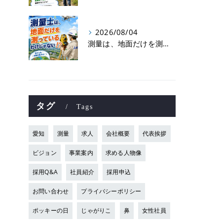
2026/08/04
測量は、地面だけを測っているわけじゃない！？👷📡
タグ
Tags
愛知
測量
求人
会社概要
代表挨拶
ビジョン
事業案内
求める人物像
採用Q&A
社員紹介
採用申込
お問い合わせ
プライバシーポリシー
ポッキーの日
じゃがりこ
鼻
女性社員