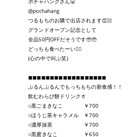
ポチャハングさん🐷
@pochahang
つるもちのお隣で出店されます👏🏻
グランドオープン記念として
全品50円OFFだそうです🥹🥹
どっちも食べたーい❤️‍🔥
(心の中で叫ぶ笑)
◼︎◼︎◼︎◼︎◼︎◼︎◼︎◼︎◼︎◼︎◼︎◼︎◼︎◼︎◼︎◼︎◼︎◼︎
ぷるんぷるんでもっちもちの新食感！！
飲むわらび餅ドリンク🥤
○黒ごまきなこ ￥700
○ほうじ茶キャラメル ￥700
○濃厚抹茶 ￥700
○黒蜜きなこ ￥650