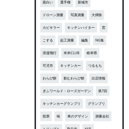
面白い
選手権
新城市
ドローン測量
写真測量
大掃除
カビキラー
キッチンハイター
窓
こする
起工測量
編集
NG集
浪漫飛行
米米CLUB
岐阜県
可児市
キッチンカー
つるもち
わらび餅
飲むわらび餅
出店情報
ぎふワールド・ローズガーデン
第7回
キッチンカーグランプリ
グランプリ
投票
味
車のデザイン
測量会社
トリンブル
取引先
刈谷