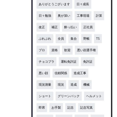
ありがとうございます
日々成長
日々勉強
奥が深い
工事現場
計算
改正
補正
酔っ払い
正社員
ぶれぶれ
全員
集合
野帳
TS
プロ
資格
歓迎
悪い顔選手権
チョコプラ
運転免許証
免許証
悪い顔
信頼関係
造成工事
現況測量
現況
造成
機械
ショート
グリーンバック
ヘルメット
即席
お手製
記念
記念写真