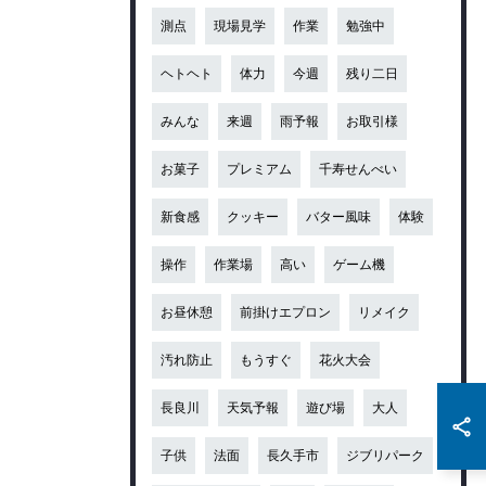
測点
現場見学
作業
勉強中
ヘトヘト
体力
今週
残り二日
みんな
来週
雨予報
お取引様
お菓子
プレミアム
千寿せんべい
新食感
クッキー
バター風味
体験
操作
作業場
高い
ゲーム機
お昼休憩
前掛けエプロン
リメイク
汚れ防止
もうすぐ
花火大会
長良川
天気予報
遊び場
大人
子供
法面
長久手市
ジブリパーク