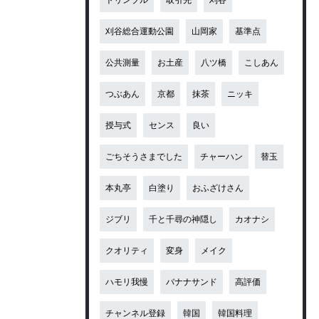
刈谷総合運動公園
山岡家
基準点
公共測量
お土産
八ツ橋
こしあん
つぶあん
京都
抹茶
ニッキ
授与式
センス
良い
ごちそうさまでした
チャーハン
替玉
本丸亭
白塗り
おふざけさん
ジブリ
千と千尋の神隠し
カオナシ
クオリティ
変身
メイク
ハモリ我慢
バナナサンド
高評価
チャンネル登録
韓国
韓国料理