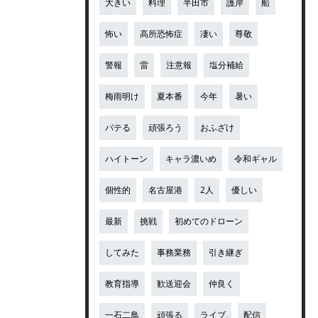
大きい
料理
半田市
護岸
船
怖い
高所恐怖症
凄い
尊敬
警報
雷
注意報
塩分補給
梅雨明け
夏本番
今年
暑い
バテる
頑張ろう
おふざけ
ハイトーン
キャラ濃いめ
令和ギャル
個性的
名古屋港
2人
優しい
最新
挑戦
初めてのドローン
してみた
事務業務
引き継ぎ
教育指導
歓送迎会
仲良く
一石二鳥
頑張る
ライブ
配信