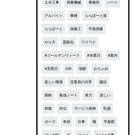
土木工事
測量機械
事務所
パート
アルバイト
事務
ららぽーと港
ららぽーと
測量工
平面測量
やり方
図面化
ワクワク
#ゴールデンウィーク
#休業日
#案内
#営業日
GW
寝癖
おちゃめ
楽しい職場
従業員の日常
建設
新鮮
勉強ノート
努力
楽しい
刺激
外出
サービス精神
旺盛
ポーズ
奇跡
仕事
職
平面図
マンガ絵
点
ツバメ
ツバメの巣