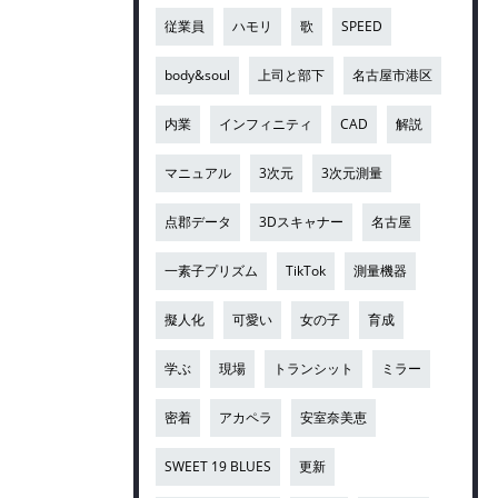
従業員
ハモリ
歌
SPEED
body&soul
上司と部下
名古屋市港区
内業
インフィニティ
CAD
解説
マニュアル
3次元
3次元測量
点郡データ
3Dスキャナー
名古屋
一素子プリズム
TikTok
測量機器
擬人化
可愛い
女の子
育成
学ぶ
現場
トランシット
ミラー
密着
アカペラ
安室奈美恵
SWEET 19 BLUES
更新