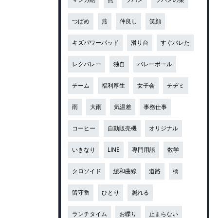
つばめ
燕
仲良し
笑顔
キズパワーパッド
滑り台
すぐバレた
レクバレー
独自
バレーボール
チーム
福利厚生
女子会
チヂミ
雨
大雨
気温差
事務仕事
コーヒー
自動販売機
オリジナル
いきなり
LINE
専門用語
数学
クロソイド
緩和曲線
道路
橋
留守番
ひとり
照れる
ランチタイム
お喋り
止まらない