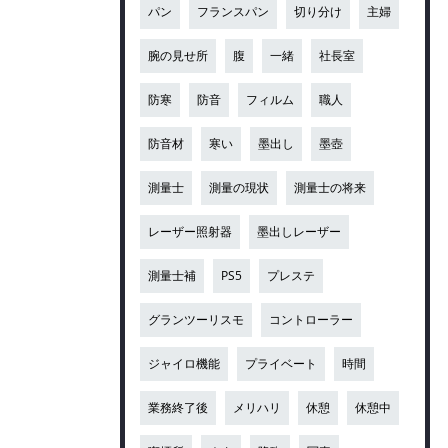
パン
フランスパン
切り分け
主婦
腕の見せ所
腹
一緒
社長室
防寒
防音
フィルム
職人
防音材
寒い
墨出し
墨壺
測量士
測量の現状
測量士の将来
レーザー照射器
墨出しレーザー
測量士補
PS5
プレステ
グランツーリスモ
コントローラー
ジャイロ機能
プライベート
時間
業務終了後
メリハリ
休憩
休憩中