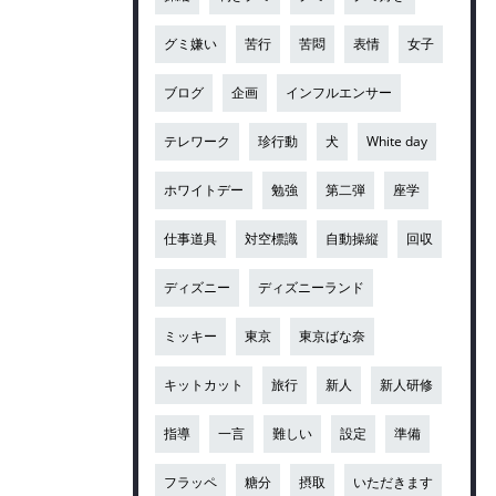
グミ嫌い
苦行
苦悶
表情
女子
ブログ
企画
インフルエンサー
テレワーク
珍行動
犬
White day
ホワイトデー
勉強
第二弾
座学
仕事道具
対空標識
自動操縦
回収
ディズニー
ディズニーランド
ミッキー
東京
東京ばな奈
キットカット
旅行
新人
新人研修
指導
一言
難しい
設定
準備
フラッペ
糖分
摂取
いただきます