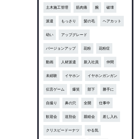
土木施工管理
筋肉痛
腕
破壊
派遣
もっさり
髪の毛
ヘアカット
幼い
アップグレード
バージョンアップ
花粉
花粉症
動画
人材派遣
新入社員
仲間
未経験
イヤホン
イヤホンガンガン
伝言ゲーム
爆笑
部下
勝手に
自撮り
鼻の穴
全開
仕事中
歓迎会
送別会
親睦会
差し入れ
クリスピードーナツ
やる気