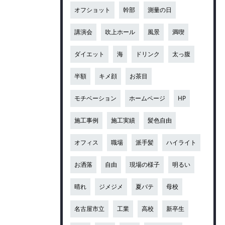
オフショット
幹部
測量の日
講演会
吹上ホール
風景
満喫
ダイエット
海
ドリンク
太っ腹
半額
キメ顔
お茶目
モチベーション
ホームページ
HP
施工事例
施工実績
髪色自由
オフィス
職場
派手髪
ハイライト
お洒落
自由
現場の様子
明るい
晴れ
ジメジメ
夏バテ
母校
名古屋市立
工業
高校
新卒生