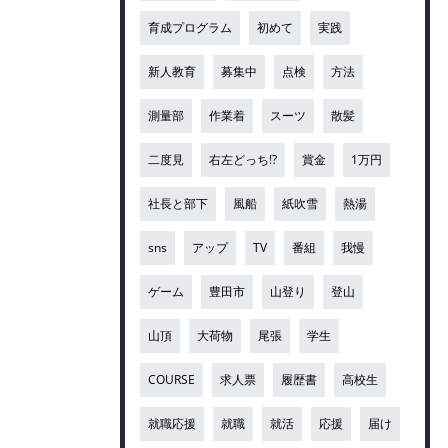
育成プログラム
初めて
実践
新人教育
募集中
点検
方法
測量部
作業着
スーツ
散髪
二度見
右左どっち!?
賞金
1万円
社長と部下
風船
紙吹雪
熱湯
sns
アップ
TV
番組
我慢
ゲーム
豊田市
山登り
登山
山頂
大荷物
尾張
学生
COURSE
求人票
履歴書
高校生
就職応援
就職
就活
応援
届け