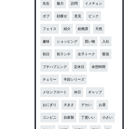
先生
魅力
訪問
イメチェン
ボブ
顔痩せ
意見
ビック
フェイス
紹介
総務課
天然
趣味
ショッピング
買い物
入社
初日
初ランチ
女子トーク
緊張
プチハプニング
定休日
休憩時間
チェリー
半顔シリーズ
メロンフロート
休日
ギャップ
おにぎり
大きさ
デカい
お昼
コンビニ
自家製
丁度いい
小さい