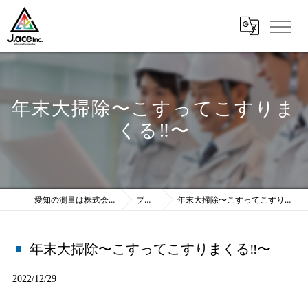
年末大掃除〜こすってこすりま
くる‼︎〜
愛知の測量は株式会社J.ace
ブログ
年末大掃除〜こすってこすりまくる‼︎〜
年末大掃除〜こすってこすりまくる‼︎〜
2022/12/29