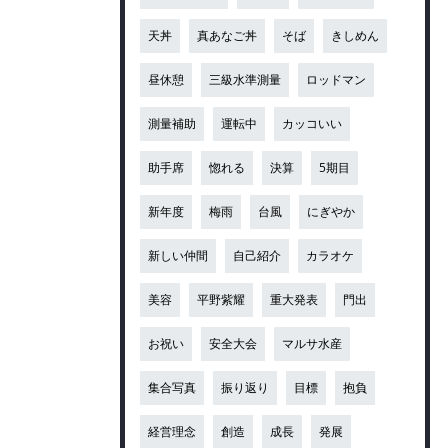
天丼
真あなご丼
そば
きしめん
昼休憩
三級水準測量
ロッドマン
測量補助
運転中
カッコいい
助手席
惚れる
決算
5期目
新年度
梅雨
台風
にぎやか
新しい仲間
自己紹介
カラオケ
美容
平野紫耀
重大発表
門出
お祝い
安全大会
マルサ水産
集合写真
振り返り
目標
抱負
経営理念
創造
成長
発展