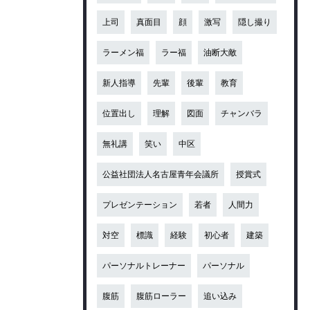
上司
真面目
顔
激写
隠し撮り
ラーメン福
ラー福
油断大敵
新人指導
先輩
後輩
教育
位置出し
理解
図面
チャンバラ
無礼講
笑い
中区
公益社団法人名古屋青年会議所
授賞式
プレゼンテーション
若者
人間力
対空
標識
経験
初心者
建築
パーソナルトレーナー
パーソナル
腹筋
腹筋ローラー
追い込み