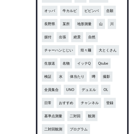
オッパ
牛カルビ
ビビンバ
念願
長野県
某所
地形測量
山
川
据付
出張
絶景
自然
チャーハンじじい
坦々麺
大とくさん
生放送
名物
イッテQ
Qtube
検証
水
体当たり
噂
撮影
全員集合
UNO
デュエル
OL
日常
おすすめ
チャンネル
登録
基準点測量
二対回
観測
二対回観測
プログラム