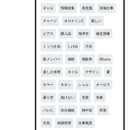
ギャル
情報収集
美意識
現場仕事
チャージ
オロナミンC
新しい
ピアス
購入品
海津市
確定測量
くっつき虫
しげみ
汗水
新メンバー
海鮮
海鮮丼
枡sara
楽しさ倍増
ネイル
デザイン
夏
サマー
ネオン
シェル
オーロラ
曇り空
負けない
充実
失敗
バレた
水分補給
熱中症
対策
天気
体調管理
仕事風景