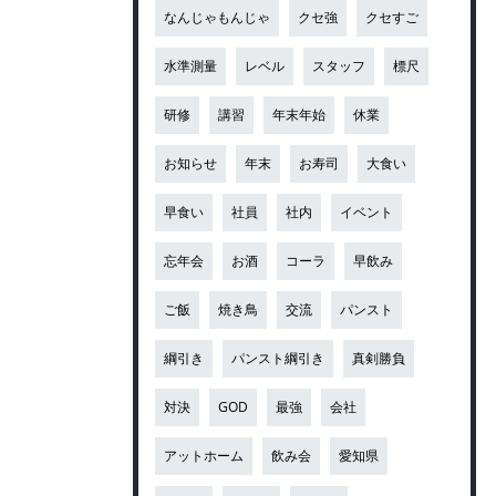
なんじゃもんじゃ
クセ強
クセすご
水準測量
レベル
スタッフ
標尺
研修
講習
年末年始
休業
お知らせ
年末
お寿司
大食い
早食い
社員
社内
イベント
忘年会
お酒
コーラ
早飲み
ご飯
焼き鳥
交流
パンスト
綱引き
パンスト綱引き
真剣勝負
対決
GOD
最強
会社
アットホーム
飲み会
愛知県