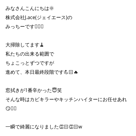
みなさんこんにちは🌞
株式会社J.ace(ジェイエース)の
みっちーです🙋‍♀️✨
大掃除してます🧹
私たちの出来る範囲で
ちょこっとずつですが
進めて、本日最終段階です💪🏻🔥
窓拭きが1番辛かった😇笑
そんな時はカビキラーやキッチンハイターにお任せあれ
😏👍🏻
一瞬で綺麗になりました👏🏻👏🏻w