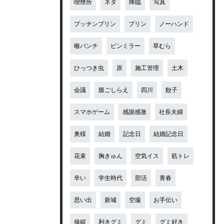
喫煙所
ネタ
降臨
写真
プッチンプリン
プリン
ノーハンド
喉パンチ
ピンミラー
草むら
ひっつき虫
原
施工管理
土木
会議
腹ごしらえ
四川
餃子
スマホゲーム
感謝感激
社長夫婦
奥様
結婚
記念日
結婚記念日
花束
胸きゅん
空気イス
筋トレ
辛い
学生時代
部活
青春
思い出
新城
空撮
お手伝い
操縦
利きグミ
グミ
グミ好き