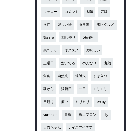
フォロー
コメント
太陽
広報
挨拶
楽しい場
食事編
港区グルメ
鶏sara
刺し盛り
5種盛り
鶏ユッケ
オススメ
美味しい
土曜日
空いてる
のんびり
出勤
角度
自然光
遠近法
引き立つ
朝から
猛暑日
一日
モリモリ
日焼け
痛い
ヒリヒリ
enjoy
summer
裏紙
紙エプロン
diy
天然ちゃん
ナイスアイデア