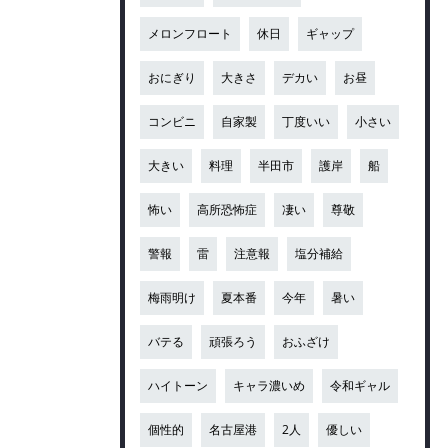
メロンフロート
休日
ギャップ
おにぎり
大きさ
デカい
お昼
コンビニ
自家製
丁度いい
小さい
大きい
料理
半田市
護岸
船
怖い
高所恐怖症
凄い
尊敬
警報
雷
注意報
塩分補給
梅雨明け
夏本番
今年
暑い
バテる
頑張ろう
おふざけ
ハイトーン
キャラ濃いめ
令和ギャル
個性的
名古屋港
2人
優しい