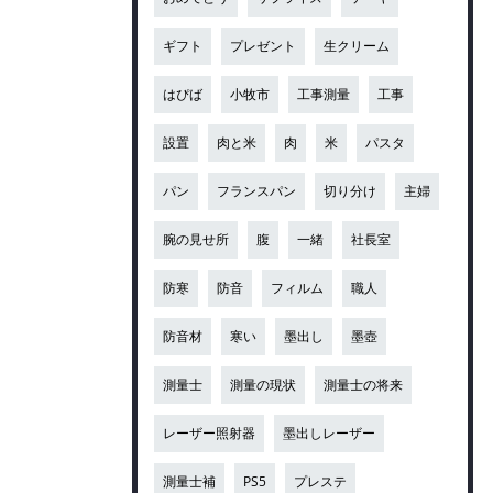
ギフト
プレゼント
生クリーム
はぴば
小牧市
工事測量
工事
設置
肉と米
肉
米
パスタ
パン
フランスパン
切り分け
主婦
腕の見せ所
腹
一緒
社長室
防寒
防音
フィルム
職人
防音材
寒い
墨出し
墨壺
測量士
測量の現状
測量士の将来
レーザー照射器
墨出しレーザー
測量士補
PS5
プレステ