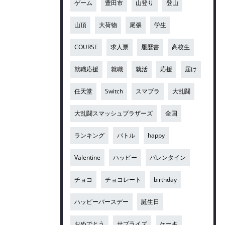
ゲーム
豊田市
山登り
登山
山頂
大荷物
尾張
学生
COURSE
求人票
履歴書
高校生
就職応援
就職
就活
応援
届け
任天堂
Switch
スマブラ
大乱闘
大乱闘スマッシュブラザーズ
全国
ランキング
バトル
happy
Valentine
ハッピー
バレンタイン
チョコ
チョコレート
birthday
ハッピーバースデー
誕生日
おめでとう
サプライズ
ケーキ