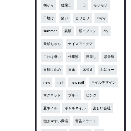
朝から
猛暑日
一日
モリモリ
日焼け
痛い
ヒリヒリ
enjoy
summer
裏紙
紙エプロン
diy
天然ちゃん
ナイスアイデア
これは凄い
仕事姿
日差し
紫外線
日焼け止め
日傘
席替え
おにゅー
new
nail
new nail
ネイルデザイン
マグネット
ブルー
ピンク
夏ネイル
ギャルネイル
楽しい会社
働きやすい職場
警告アラート