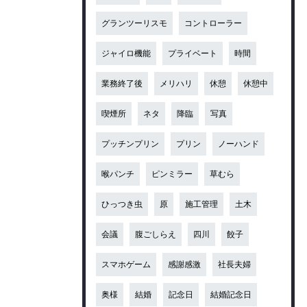
グランツーリスモ
コントローラー
ジャイロ機能
プライベート
時間
業務終了後
メリハリ
休憩
休憩中
喫煙所
ネタ
降臨
写真
プッチンプリン
プリン
ノーハンド
喉パンチ
ピンミラー
草むら
ひっつき虫
原
施工管理
土木
会議
腹ごしらえ
四川
餃子
スマホゲーム
感謝感激
社長夫婦
奥様
結婚
記念日
結婚記念日