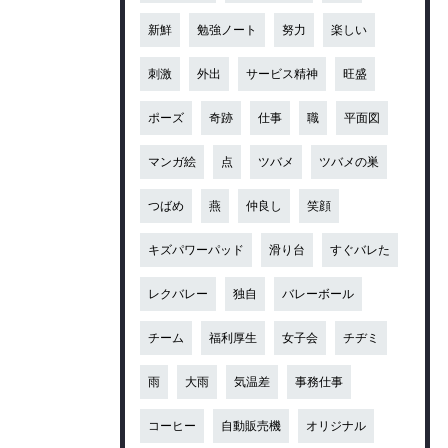
新鮮
勉強ノート
努力
楽しい
刺激
外出
サービス精神
旺盛
ポーズ
奇跡
仕事
職
平面図
マンガ絵
点
ツバメ
ツバメの巣
つばめ
燕
仲良し
笑顔
キズパワーパッド
滑り台
すぐバレた
レクバレー
独自
バレーボール
チーム
福利厚生
女子会
チヂミ
雨
大雨
気温差
事務仕事
コーヒー
自動販売機
オリジナル