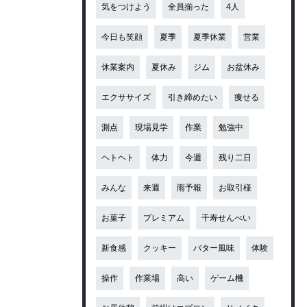
気をつけよう
全員揃った
4人
今日も笑顔
夏季
夏季休業
営業
休業案内
夏休み
ジム
お盆休み
エクササイズ
引き締めたい
痩せる
測点
現場見学
作業
勉強中
ヘトヘト
体力
今週
残り二日
みんな
来週
雨予報
お取引様
お菓子
プレミアム
千寿せんべい
新食感
クッキー
バター風味
体験
操作
作業場
高い
ゲーム機