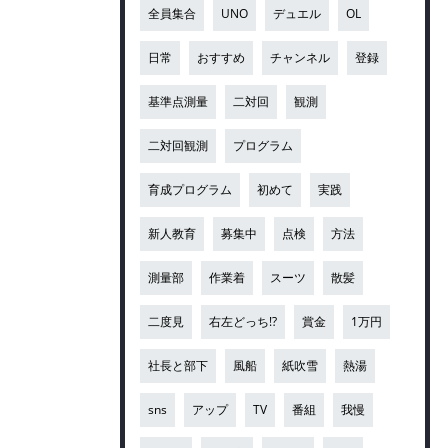
全員集合
UNO
デュエル
OL
日常
おすすめ
チャンネル
登録
基準点測量
二対回
観測
二対回観測
プログラム
育成プログラム
初めて
実践
新人教育
募集中
点検
方法
測量部
作業着
スーツ
散髪
二度見
右左どっち!?
賞金
1万円
社長と部下
風船
紙吹雪
熱湯
sns
アップ
TV
番組
我慢