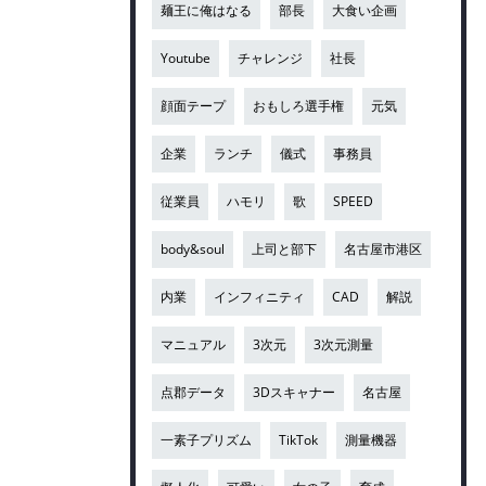
麺王に俺はなる
部長
大食い企画
Youtube
チャレンジ
社長
顔面テープ
おもしろ選手権
元気
企業
ランチ
儀式
事務員
従業員
ハモリ
歌
SPEED
body&soul
上司と部下
名古屋市港区
内業
インフィニティ
CAD
解説
マニュアル
3次元
3次元測量
点郡データ
3Dスキャナー
名古屋
一素子プリズム
TikTok
測量機器