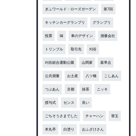
ぎふワールド・ローズガーデン
第7回
キッチンカーグランプリ
グランプリ
投票
味
車のデザイン
測量会社
トリンブル
取引先
刈谷
刈谷総合運動公園
山岡家
基準点
公共測量
お土産
八ツ橋
こしあん
つぶあん
京都
抹茶
ニッキ
授与式
センス
良い
ごちそうさまでした
チャーハン
替玉
本丸亭
白塗り
おふざけさん