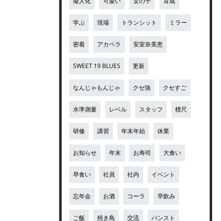
擬人化
可愛い
女の子
育成
学ぶ
現場
トランシット
ミラー
密着
アカペラ
安室奈美恵
SWEET 19 BLUES
更新
なんじゃもんじゃ
クセ強
クセすご
水準測量
レベル
スタッフ
標尺
研修
講習
年末年始
休業
お知らせ
年末
お寿司
大食い
早食い
社員
社内
イベント
忘年会
お酒
コーラ
早飲み
ご飯
焼き鳥
交流
パンスト