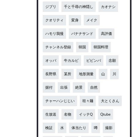
ジブリ
千と千尋の神隠し
カオナシ
クオリティ
変身
メイク
ハモリ我慢
バナナサンド
高評価
チャンネル登録
韓国
韓国料理
オッパ
牛カルビ
ビビンバ
念願
長野県
某所
地形測量
山
川
据付
出張
絶景
自然
チャーハンじじい
坦々麺
大とくさん
生放送
名物
イッテQ
Qtube
検証
水
体当たり
噂
撮影