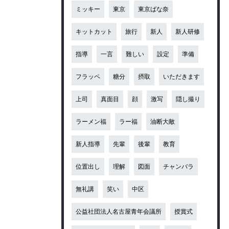
ミッキー
東京
東京ばな奈
キットカット
旅行
新人
新人研修
指導
一言
難しい
設定
準備
フラッペ
糖分
摂取
いただきます
上司
真面目
顔
激写
隠し撮り
ラーメン福
ラー福
油断大敵
新人指導
先輩
後輩
教育
位置出し
理解
図面
チャンバラ
無礼講
笑い
中区
公益社団法人名古屋青年会議所
授賞式