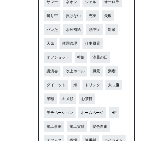
サマー
ネオン
シェル
オーロラ
曇り空
負けない
充実
失敗
バレた
水分補給
熱中症
対策
天気
体調管理
仕事風景
オフショット
幹部
測量の日
講演会
吹上ホール
風景
満喫
ダイエット
海
ドリンク
太っ腹
半額
キメ顔
お茶目
モチベーション
ホームページ
HP
施工事例
施工実績
髪色自由
オフィス
職場
派手髪
ハイライト