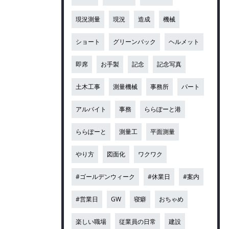
現況測量
現況
造成
機械
ショート
グリーンバック
ヘルメット
即席
お手製
記念
記念写真
土木工事
測量機械
事務所
パート
アルバイト
事務
ららぽーと港
ららぽーと
測量工
平面測量
やり方
図面化
ワクワク
#ゴールデンウィーク
#休業日
#案内
#営業日
GW
寝癖
おちゃめ
楽しい職場
従業員の日常
建設