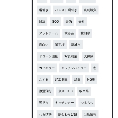
綱引き
パンスト綱引き
真剣勝負
対決
GOD
最強
会社
アットホーム
飲み会
愛知県
面白い
選手権
新城市
ドローン測量
写真測量
大掃除
カビキラー
キッチンハイター
窓
こする
起工測量
編集
NG集
浪漫飛行
米米CLUB
岐阜県
可児市
キッチンカー
つるもち
わらび餅
飲むわらび餅
出店情報