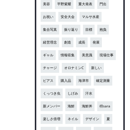
美容
平野紫耀
重大発表
門出
お祝い
安全大会
マルサ水産
集合写真
振り返り
目標
抱負
経営理念
創造
成長
発展
ギャル
情報収集
美意識
現場仕事
チャージ
オロナミンC
新しい
ピアス
購入品
海津市
確定測量
くっつき虫
しげみ
汗水
新メンバー
海鮮
海鮮丼
枡sara
楽しさ倍増
ネイル
デザイン
夏