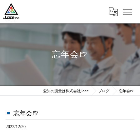
忘年会🍺
愛知の測量は株式会社J.ace
ブログ
忘年会🍺
忘年会🍺
2022/12/20