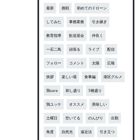
最新
挑戦
初めてのドローン
してみた
事務業務
引き継ぎ
教育指導
歓送迎会
仲良く
一石二鳥
頑張る
ライブ
配信
フォロー
コメント
太陽
広報
挨拶
楽しい場
食事編
港区グルメ
鶏sara
刺し盛り
5種盛り
鶏ユッケ
オススメ
美味しい
土曜日
空いてる
のんびり
出勤
角度
自然光
遠近法
引き立つ