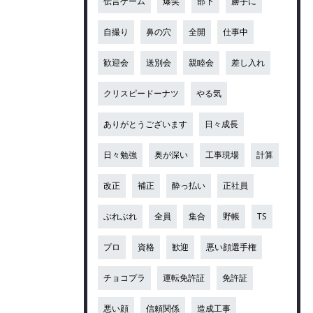
伝言ゲーム
爆笑
部下
勝手に
自撮り
鼻の穴
全開
仕事中
歓迎会
送別会
親睦会
差し入れ
クリスピードーナツ
やる気
ありがとうございます
日々成長
日々勉強
奥が深い
工事現場
計算
改正
補正
酔っ払い
正社員
ぶれぶれ
全員
集合
野帳
TS
プロ
資格
歓迎
悪い顔選手権
チョコプラ
運転免許証
免許証
悪い顔
信頼関係
造成工事