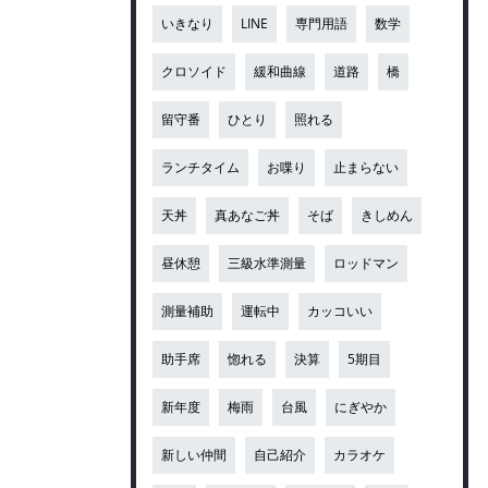
いきなり
LINE
専門用語
数学
クロソイド
緩和曲線
道路
橋
留守番
ひとり
照れる
ランチタイム
お喋り
止まらない
天丼
真あなご丼
そば
きしめん
昼休憩
三級水準測量
ロッドマン
測量補助
運転中
カッコいい
助手席
惚れる
決算
5期目
新年度
梅雨
台風
にぎやか
新しい仲間
自己紹介
カラオケ