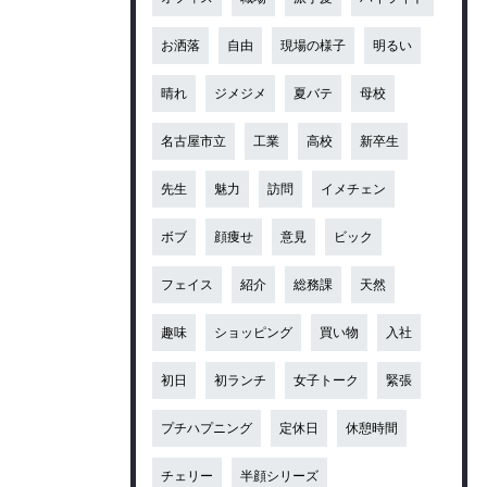
お洒落
自由
現場の様子
明るい
晴れ
ジメジメ
夏バテ
母校
名古屋市立
工業
高校
新卒生
先生
魅力
訪問
イメチェン
ボブ
顔痩せ
意見
ビック
フェイス
紹介
総務課
天然
趣味
ショッピング
買い物
入社
初日
初ランチ
女子トーク
緊張
プチハプニング
定休日
休憩時間
チェリー
半顔シリーズ