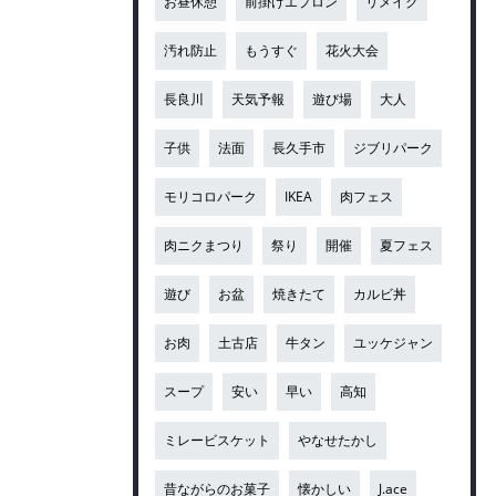
お昼休憩
前掛けエプロン
リメイク
汚れ防止
もうすぐ
花火大会
長良川
天気予報
遊び場
大人
子供
法面
長久手市
ジブリパーク
モリコロパーク
IKEA
肉フェス
肉ニクまつり
祭り
開催
夏フェス
遊び
お盆
焼きたて
カルビ丼
お肉
土古店
牛タン
ユッケジャン
スープ
安い
早い
高知
ミレービスケット
やなせたかし
昔ながらのお菓子
懐かしい
J.ace