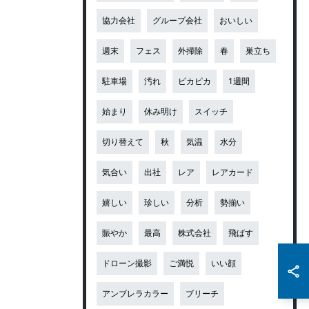
協力会社
グループ会社
おいしい
週末
フェス
外掃除
春
巣立ち
駐車場
汚れ
ピカピカ
1週間
始まり
休み明け
スイッチ
切り替えて
秋
気温
水分
気合い
出社
レア
レアカード
嬉しい
珍しい
分析
勢揃い
賑やか
最高
株式会社
飛ばす
ドローン撮影
ご満悦
いい顔
アンブレラカラー
ブリーチ