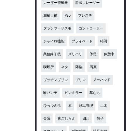
レーザー照射器
墨出しレーザー
測量士補
PS5
プレステ
グランツーリスモ
コントローラー
ジャイロ機能
プライベート
時間
業務終了後
メリハリ
休憩
休憩中
喫煙所
ネタ
降臨
写真
プッチンプリン
プリン
ノーハンド
喉パンチ
ピンミラー
草むら
ひっつき虫
原
施工管理
土木
会議
腹ごしらえ
四川
餃子