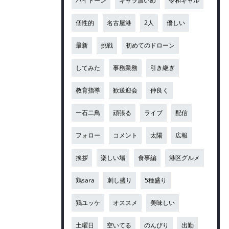
ハイトーン
キャラ濃いめ
令和ギャル
個性的
名古屋港
2人
優しい
最新
挑戦
初めてのドローン
してみた
事務業務
引き継ぎ
教育指導
歓送迎会
仲良く
一石二鳥
頑張る
ライブ
配信
フォロー
コメント
太陽
広報
挨拶
楽しい場
食事編
港区グルメ
鶏sara
刺し盛り
5種盛り
鶏ユッケ
オススメ
美味しい
土曜日
空いてる
のんびり
出勤