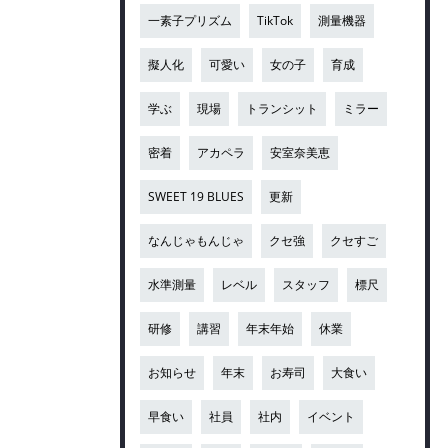
一素子プリズム
TikTok
測量機器
擬人化
可愛い
女の子
育成
学ぶ
現場
トランシット
ミラー
密着
アカペラ
安室奈美恵
SWEET 19 BLUES
更新
なんじゃもんじゃ
クセ強
クセすご
水準測量
レベル
スタッフ
標尺
研修
講習
年末年始
休業
お知らせ
年末
お寿司
大食い
早食い
社員
社内
イベント