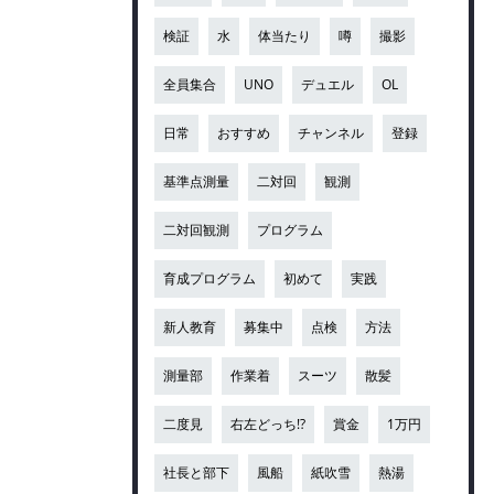
検証
水
体当たり
噂
撮影
全員集合
UNO
デュエル
OL
日常
おすすめ
チャンネル
登録
基準点測量
二対回
観測
二対回観測
プログラム
育成プログラム
初めて
実践
新人教育
募集中
点検
方法
測量部
作業着
スーツ
散髪
二度見
右左どっち!?
賞金
1万円
社長と部下
風船
紙吹雪
熱湯