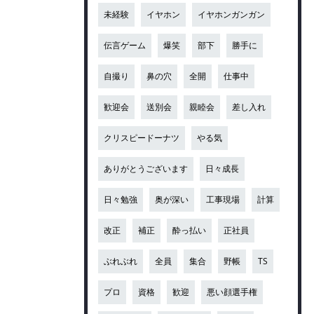
未経験
イヤホン
イヤホンガンガン
伝言ゲーム
爆笑
部下
勝手に
自撮り
鼻の穴
全開
仕事中
歓迎会
送別会
親睦会
差し入れ
クリスピードーナツ
やる気
ありがとうございます
日々成長
日々勉強
奥が深い
工事現場
計算
改正
補正
酔っ払い
正社員
ぶれぶれ
全員
集合
野帳
TS
プロ
資格
歓迎
悪い顔選手権