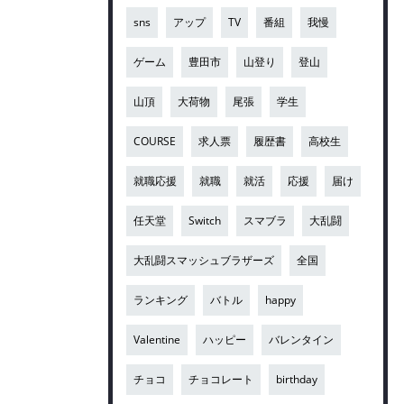
sns
アップ
TV
番組
我慢
ゲーム
豊田市
山登り
登山
山頂
大荷物
尾張
学生
COURSE
求人票
履歴書
高校生
就職応援
就職
就活
応援
届け
任天堂
Switch
スマブラ
大乱闘
大乱闘スマッシュブラザーズ
全国
ランキング
バトル
happy
Valentine
ハッピー
バレンタイン
チョコ
チョコレート
birthday