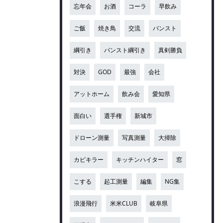
忘年会
お酒
コーラ
早飲み
ご飯
焼き鳥
交流
パンスト
綱引き
パンスト綱引き
真剣勝負
対決
GOD
最強
会社
アットホーム
飲み会
愛知県
面白い
選手権
新城市
ドローン測量
写真測量
大掃除
カビキラー
キッチンハイター
窓
こする
起工測量
編集
NG集
浪漫飛行
米米CLUB
岐阜県