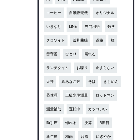
コーヒー
自動販売機
オリジナル
いきなり
LINE
専門用語
数学
クロソイド
緩和曲線
道路
橋
留守番
ひとり
照れる
ランチタイム
お喋り
止まらない
天丼
真あなご丼
そば
きしめん
昼休憩
三級水準測量
ロッドマン
測量補助
運転中
カッコいい
助手席
惚れる
決算
5期目
新年度
梅雨
台風
にぎやか