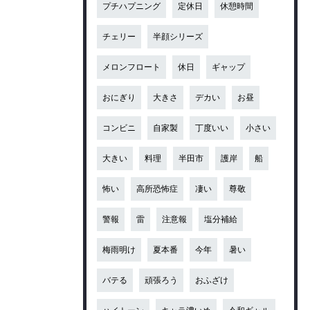
プチハプニング
定休日
休憩時間
チェリー
半顔シリーズ
メロンフロート
休日
ギャップ
おにぎり
大きさ
デカい
お昼
コンビニ
自家製
丁度いい
小さい
大きい
料理
半田市
護岸
船
怖い
高所恐怖症
凄い
尊敬
警報
雷
注意報
塩分補給
梅雨明け
夏本番
今年
暑い
バテる
頑張ろう
おふざけ