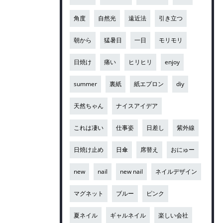
角度
自然光
遠近法
引き立つ
朝から
猛暑日
一日
モリモリ
日焼け
痛い
ヒリヒリ
enjoy
summer
裏紙
紙エプロン
diy
天然ちゃん
ナイスアイデア
これは凄い
仕事姿
日差し
紫外線
日焼け止め
日傘
席替え
おにゅー
new
nail
new nail
ネイルデザイン
マグネット
ブルー
ピンク
夏ネイル
ギャルネイル
楽しい会社