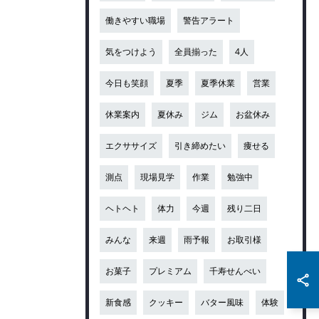
働きやすい職場
警告アラート
気をつけよう
全員揃った
4人
今日も笑顔
夏季
夏季休業
営業
休業案内
夏休み
ジム
お盆休み
エクササイズ
引き締めたい
痩せる
測点
現場見学
作業
勉強中
ヘトヘト
体力
今週
残り二日
みんな
来週
雨予報
お取引様
お菓子
プレミアム
千寿せんべい
新食感
クッキー
バター風味
体験