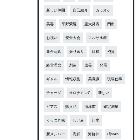
新しい仲間
自己紹介
カラオケ
美容
平野紫耀
重大発表
門出
お祝い
安全大会
マルサ水産
集合写真
振り返り
目標
抱負
経営理念
創造
成長
発展
ギャル
情報収集
美意識
現場仕事
チャージ
オロナミンC
新しい
ピアス
購入品
海津市
確定測量
くっつき虫
しげみ
汗水
新メンバー
海鮮
海鮮丼
枡sara