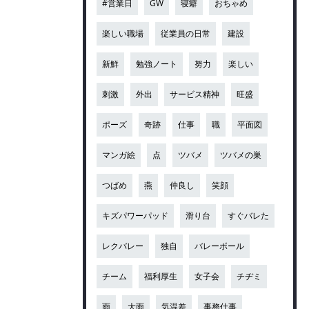
#営業日
GW
寝癖
おちゃめ
楽しい職場
従業員の日常
建設
新鮮
勉強ノート
努力
楽しい
刺激
外出
サービス精神
旺盛
ポーズ
奇跡
仕事
職
平面図
マンガ絵
点
ツバメ
ツバメの巣
つばめ
燕
仲良し
笑顔
キズパワーパッド
滑り台
すぐバレた
レクバレー
独自
バレーボール
チーム
福利厚生
女子会
チヂミ
雨
大雨
気温差
事務仕事