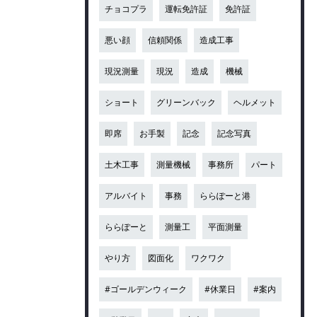
チョコプラ
運転免許証
免許証
悪い顔
信頼関係
造成工事
現況測量
現況
造成
機械
ショート
グリーンバック
ヘルメット
即席
お手製
記念
記念写真
土木工事
測量機械
事務所
パート
アルバイト
事務
ららぽーと港
ららぽーと
測量工
平面測量
やり方
図面化
ワクワク
#ゴールデンウィーク
#休業日
#案内