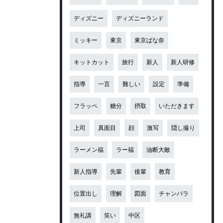
ディズニー
ディズニーランド
ミッキー
東京
東京ばな奈
キットカット
旅行
新人
新人研修
指導
一言
難しい
設定
準備
フラッペ
糖分
摂取
いただきます
上司
真面目
顔
激写
隠し撮り
ラーメン福
ラー福
油断大敵
新人指導
先輩
後輩
教育
位置出し
理解
図面
チャンバラ
無礼講
笑い
中区