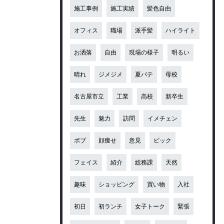
施工事例
施工実績
髪色自由
オフィス
職場
派手髪
ハイライト
お洒落
自由
現場の様子
明るい
晴れ
ジメジメ
夏バテ
母校
名古屋市立
工業
高校
新卒生
先生
魅力
訪問
イメチェン
ボブ
顔痩せ
意見
ビック
フェイス
紹介
総務課
天然
趣味
ショッピング
買い物
入社
初日
初ランチ
女子トーク
緊張