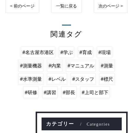
< 前のページ
一覧に戻る
次のページ >
関連タグ
#名古屋市港区
#学ぶ
#育成
#現場
#測量機器
#内業
#マニュアル
#測量
#水準測量
#レベル
#スタッフ
#標尺
#研修
#講習
#部長
#上司と部下
カテゴリー
Categories