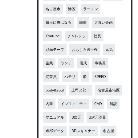
名古屋市
港区
ラーメン
麺王に俺はなる
部長
大食い企画
Youtube
チャレンジ
社長
顔面テープ
おもしろ選手権
元気
企業
ランチ
儀式
事務員
従業員
ハモリ
歌
SPEED
body&soul
上司と部下
名古屋市港区
内業
インフィニティ
CAD
解説
マニュアル
3次元
3次元測量
点郡データ
3Dスキャナー
名古屋