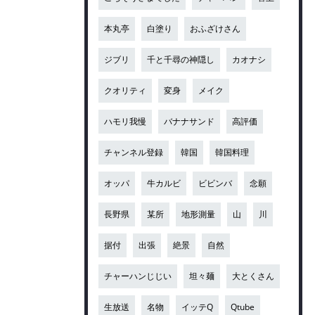
本丸亭
白塗り
おふざけさん
ジブリ
千と千尋の神隠し
カオナシ
クオリティ
変身
メイク
ハモリ我慢
バナナサンド
高評価
チャンネル登録
韓国
韓国料理
オッパ
牛カルビ
ビビンバ
念願
長野県
某所
地形測量
山
川
据付
出張
絶景
自然
チャーハンじじい
坦々麺
大とくさん
生放送
名物
イッテQ
Qtube