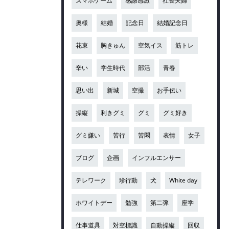
スマホゲーム
感謝感激
社長夫婦
奥様
結婚
記念日
結婚記念日
花束
胸きゅん
空気イス
筋トレ
辛い
学生時代
部活
青春
思い出
新城
空撮
お手伝い
操縦
利きグミ
グミ
グミ好き
グミ嫌い
苦行
苦悶
表情
女子
ブログ
企画
インフルエンサー
テレワーク
珍行動
犬
White day
ホワイトデー
勉強
第二弾
座学
仕事道具
対空標識
自動操縦
回収