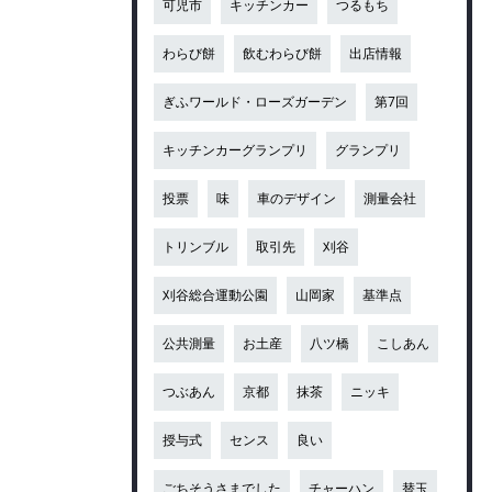
可児市
キッチンカー
つるもち
わらび餅
飲むわらび餅
出店情報
ぎふワールド・ローズガーデン
第7回
キッチンカーグランプリ
グランプリ
投票
味
車のデザイン
測量会社
トリンブル
取引先
刈谷
刈谷総合運動公園
山岡家
基準点
公共測量
お土産
八ツ橋
こしあん
つぶあん
京都
抹茶
ニッキ
授与式
センス
良い
ごちそうさまでした
チャーハン
替玉