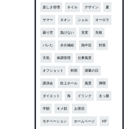
楽しさ倍増
ネイル
デザイン
夏
サマー
ネオン
シェル
オーロラ
曇り空
負けない
充実
失敗
バレた
水分補給
熱中症
対策
天気
体調管理
仕事風景
オフショット
幹部
測量の日
講演会
吹上ホール
風景
満喫
ダイエット
海
ドリンク
太っ腹
半額
キメ顔
お茶目
モチベーション
ホームページ
HP