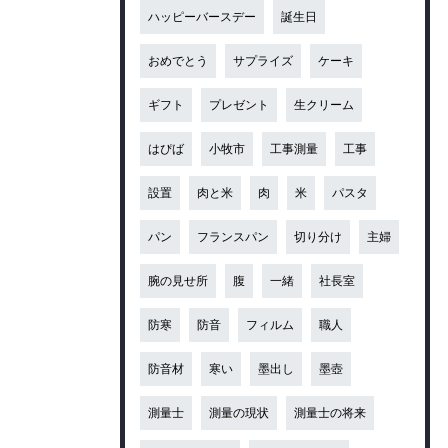
ハッピーバースデー
誕生日
おめでとう
サプライズ
ケーキ
ギフト
プレゼント
生クリーム
はぴば
小牧市
工事測量
工事
設置
肉と米
肉
米
パスタ
パン
フランスパン
切り分け
主婦
腕の見せ所
腹
一緒
社長室
防寒
防音
フィルム
職人
防音材
寒い
墨出し
墨壺
測量士
測量の現状
測量士の将来