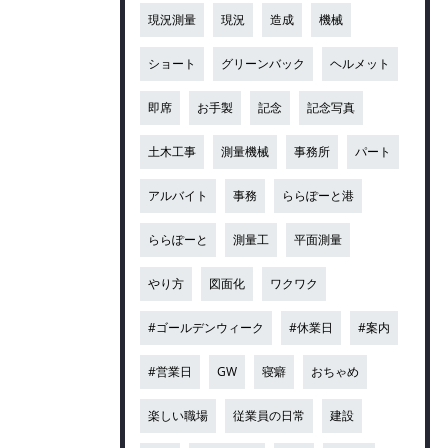
現況測量
現況
造成
機械
ショート
グリーンバック
ヘルメット
即席
お手製
記念
記念写真
土木工事
測量機械
事務所
パート
アルバイト
事務
ららぽーと港
ららぽーと
測量工
平面測量
やり方
図面化
ワクワク
#ゴールデンウィーク
#休業日
#案内
#営業日
GW
寝癖
おちゃめ
楽しい職場
従業員の日常
建設