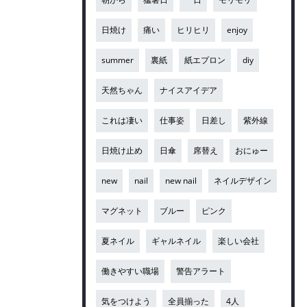
日焼け
痛い
ヒリヒリ
enjoy
summer
裏紙
紙エプロン
diy
天然ちゃん
ナイスアイデア
これは凄い
仕事姿
日差し
紫外線
日焼け止め
日傘
席替え
おにゅー
new
nail
new nail
ネイルデザイン
マグネット
ブルー
ピンク
夏ネイル
ギャルネイル
楽しい会社
働きやすい職場
警告アラート
気をつけよう
全員揃った
4人