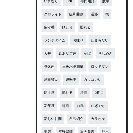
いきなり
LINE
専門用語
数学
クロソイド
緩和曲線
道路
橋
留守番
ひとり
照れる
ランチタイム
お喋り
止まらない
天丼
真あなご丼
そば
きしめん
昼休憩
三級水準測量
ロッドマン
測量補助
運転中
カッコいい
助手席
惚れる
決算
5期目
新年度
梅雨
台風
にぎやか
新しい仲間
自己紹介
カラオケ
美容
平野紫耀
重大発表
門出