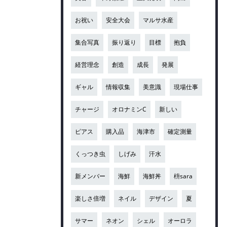
お祝い
安全大会
マルサ水産
集合写真
振り返り
目標
抱負
経営理念
創造
成長
発展
ギャル
情報収集
美意識
現場仕事
チャージ
オロナミンC
新しい
ピアス
購入品
海津市
確定測量
くっつき虫
しげみ
汗水
新メンバー
海鮮
海鮮丼
枡sara
楽しさ倍増
ネイル
デザイン
夏
サマー
ネオン
シェル
オーロラ