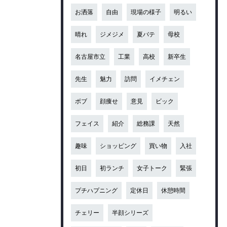
お洒落
自由
現場の様子
明るい
晴れ
ジメジメ
夏バテ
母校
名古屋市立
工業
高校
新卒生
先生
魅力
訪問
イメチェン
ボブ
顔痩せ
意見
ビック
フェイス
紹介
総務課
天然
趣味
ショッピング
買い物
入社
初日
初ランチ
女子トーク
緊張
プチハプニング
定休日
休憩時間
チェリー
半顔シリーズ