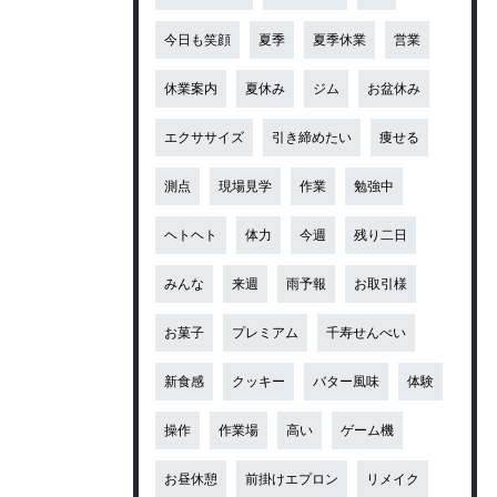
今日も笑顔
夏季
夏季休業
営業
休業案内
夏休み
ジム
お盆休み
エクササイズ
引き締めたい
痩せる
測点
現場見学
作業
勉強中
ヘトヘト
体力
今週
残り二日
みんな
来週
雨予報
お取引様
お菓子
プレミアム
千寿せんべい
新食感
クッキー
バター風味
体験
操作
作業場
高い
ゲーム機
お昼休憩
前掛けエプロン
リメイク