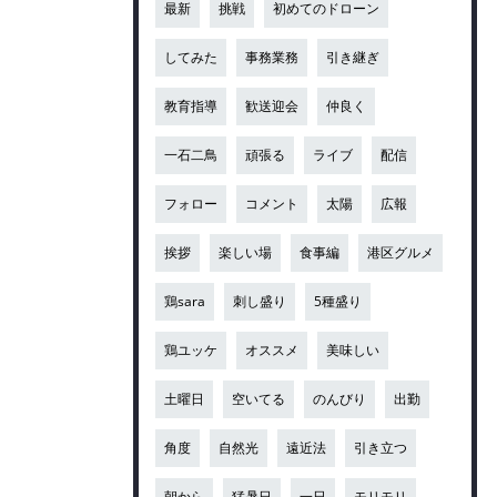
最新
挑戦
初めてのドローン
してみた
事務業務
引き継ぎ
教育指導
歓送迎会
仲良く
一石二鳥
頑張る
ライブ
配信
フォロー
コメント
太陽
広報
挨拶
楽しい場
食事編
港区グルメ
鶏sara
刺し盛り
5種盛り
鶏ユッケ
オススメ
美味しい
土曜日
空いてる
のんびり
出勤
角度
自然光
遠近法
引き立つ
朝から
猛暑日
一日
モリモリ