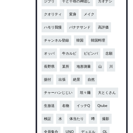
ジブリ
千と千尋の神隠し
カオナシ
クオリティ
変身
メイク
ハモリ我慢
バナナサンド
高評価
チャンネル登録
韓国
韓国料理
オッパ
牛カルビ
ビビンバ
念願
長野県
某所
地形測量
山
川
据付
出張
絶景
自然
チャーハンじじい
坦々麺
大とくさん
生放送
名物
イッテQ
Qtube
検証
水
体当たり
噂
撮影
全員集合
UNO
デュエル
OL