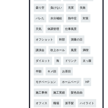
曇り空
負けない
充実
失敗
バレた
水分補給
熱中症
対策
天気
体調管理
仕事風景
オフショット
幹部
測量の日
講演会
吹上ホール
風景
満喫
ダイエット
海
ドリンク
太っ腹
半額
キメ顔
お茶目
モチベーション
ホームページ
HP
施工事例
施工実績
髪色自由
オフィス
職場
派手髪
ハイライト