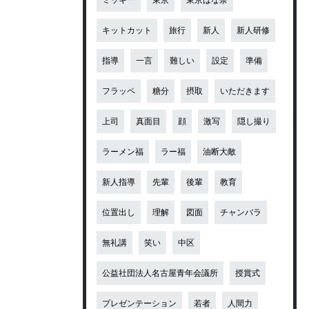
キットカット
旅行
新人
新人研修
指導
一言
難しい
設定
準備
フラッペ
糖分
摂取
いただきます
上司
真面目
顔
激写
隠し撮り
ラーメン福
ラー福
油断大敵
新人指導
先輩
後輩
教育
位置出し
理解
図面
チャンバラ
無礼講
笑い
中区
公益社団法人名古屋青年会議所
授賞式
プレゼンテーション
若者
人間力