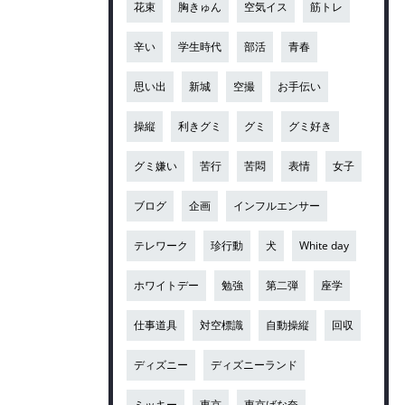
花束
胸きゅん
空気イス
筋トレ
辛い
学生時代
部活
青春
思い出
新城
空撮
お手伝い
操縦
利きグミ
グミ
グミ好き
グミ嫌い
苦行
苦悶
表情
女子
ブログ
企画
インフルエンサー
テレワーク
珍行動
犬
White day
ホワイトデー
勉強
第二弾
座学
仕事道具
対空標識
自動操縦
回収
ディズニー
ディズニーランド
ミッキー
東京
東京ばな奈