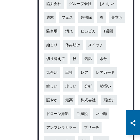
協力会社
グループ会社
おいしい
週末
フェス
外掃除
春
巣立ち
駐車場
汚れ
ピカピカ
1週間
始まり
休み明け
スイッチ
切り替えて
秋
気温
水分
気合い
出社
レア
レアカード
嬉しい
珍しい
分析
勢揃い
賑やか
最高
株式会社
飛ばす
ドローン撮影
ご満悦
いい顔
アンブレラカラー
ブリーチ