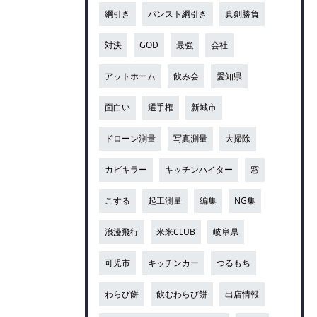
綱引き
パンスト綱引き
真剣勝負
対決
GOD
最強
会社
アットホーム
飲み会
愛知県
面白い
選手権
新城市
ドローン測量
写真測量
大掃除
カビキラー
キッチンハイター
窓
こする
起工測量
編集
NG集
浪漫飛行
米米CLUB
岐阜県
可児市
キッチンカー
つるもち
わらび餅
飲むわらび餅
出店情報