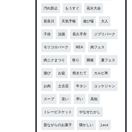
汚れ防止
もうすぐ
花火大会
長良川
天気予報
遊び場
大人
子供
法面
長久手市
ジブリパーク
モリコロパーク
IKEA
肉フェス
肉ニクまつり
祭り
開催
夏フェス
遊び
お盆
焼きたて
カルビ丼
お肉
土古店
牛タン
ユッケジャン
スープ
安い
早い
高知
ミレービスケット
やなせたかし
昔ながらのお菓子
懐かしい
J.ace