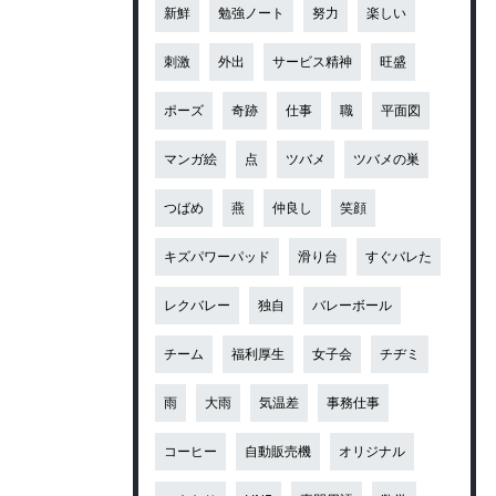
新鮮
勉強ノート
努力
楽しい
刺激
外出
サービス精神
旺盛
ポーズ
奇跡
仕事
職
平面図
マンガ絵
点
ツバメ
ツバメの巣
つばめ
燕
仲良し
笑顔
キズパワーパッド
滑り台
すぐバレた
レクバレー
独自
バレーボール
チーム
福利厚生
女子会
チヂミ
雨
大雨
気温差
事務仕事
コーヒー
自動販売機
オリジナル