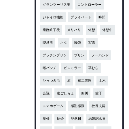
グランツーリスモ
コントローラー
ジャイロ機能
プライベート
時間
業務終了後
メリハリ
休憩
休憩中
喫煙所
ネタ
降臨
写真
プッチンプリン
プリン
ノーハンド
喉パンチ
ピンミラー
草むら
ひっつき虫
原
施工管理
土木
会議
腹ごしらえ
四川
餃子
スマホゲーム
感謝感激
社長夫婦
奥様
結婚
記念日
結婚記念日