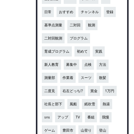
日常
おすすめ
チャンネル
登録
基準点測量
二対回
観測
二対回観測
プログラム
育成プログラム
初めて
実践
新人教育
募集中
点検
方法
測量部
作業着
スーツ
散髪
二度見
右左どっち!?
賞金
1万円
社長と部下
風船
紙吹雪
熱湯
sns
アップ
TV
番組
我慢
ゲーム
豊田市
山登り
登山