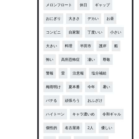
メロンフロート
休日
ギャップ
おにぎり
大きさ
デカい
お昼
コンビニ
自家製
丁度いい
小さい
大きい
料理
半田市
護岸
船
怖い
高所恐怖症
凄い
尊敬
警報
雷
注意報
塩分補給
梅雨明け
夏本番
今年
暑い
バテる
頑張ろう
おふざけ
ハイトーン
キャラ濃いめ
令和ギャル
個性的
名古屋港
2人
優しい