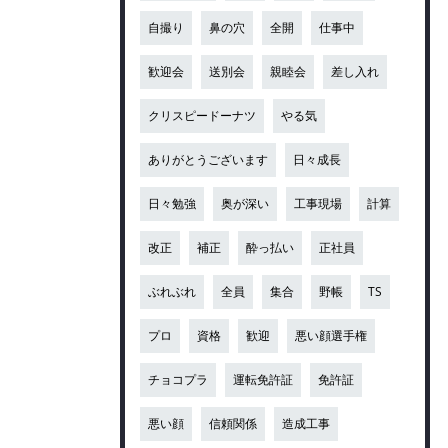
自撮り
鼻の穴
全開
仕事中
歓迎会
送別会
親睦会
差し入れ
クリスピードーナツ
やる気
ありがとうございます
日々成長
日々勉強
奥が深い
工事現場
計算
改正
補正
酔っ払い
正社員
ぶれぶれ
全員
集合
野帳
TS
プロ
資格
歓迎
悪い顔選手権
チョコプラ
運転免許証
免許証
悪い顔
信頼関係
造成工事