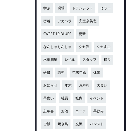
学ぶ
現場
トランシット
ミラー
密着
アカペラ
安室奈美恵
SWEET 19 BLUES
更新
なんじゃもんじゃ
クセ強
クセすご
水準測量
レベル
スタッフ
標尺
研修
講習
年末年始
休業
お知らせ
年末
お寿司
大食い
早食い
社員
社内
イベント
忘年会
お酒
コーラ
早飲み
ご飯
焼き鳥
交流
パンスト