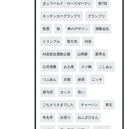
ぎふワールド・ローズガーデン
第7回
キッチンカーグランプリ
グランプリ
投票
味
車のデザイン
測量会社
トリンブル
取引先
刈谷
刈谷総合運動公園
山岡家
基準点
公共測量
お土産
八ツ橋
こしあん
つぶあん
京都
抹茶
ニッキ
授与式
センス
良い
ごちそうさまでした
チャーハン
替玉
本丸亭
白塗り
おふざけさん