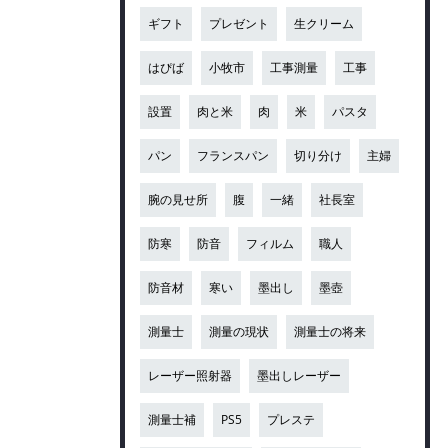
ギフト
プレゼント
生クリーム
はぴば
小牧市
工事測量
工事
設置
肉と米
肉
米
パスタ
パン
フランスパン
切り分け
主婦
腕の見せ所
腹
一緒
社長室
防寒
防音
フィルム
職人
防音材
寒い
墨出し
墨壺
測量士
測量の現状
測量士の将来
レーザー照射器
墨出しレーザー
測量士補
PS5
プレステ