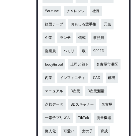
Youtube
チャレンジ
社長
顔面テープ
おもしろ選手権
元気
企業
ランチ
儀式
事務員
従業員
ハモリ
歌
SPEED
body&soul
上司と部下
名古屋市港区
内業
インフィニティ
CAD
解説
マニュアル
3次元
3次元測量
点郡データ
3Dスキャナー
名古屋
一素子プリズム
TikTok
測量機器
擬人化
可愛い
女の子
育成