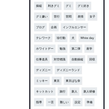
操縦
利きグミ
グミ
グミ好き
グミ嫌い
苦行
苦悶
表情
女子
ブログ
企画
インフルエンサー
テレワーク
珍行動
犬
White day
ホワイトデー
勉強
第二弾
座学
仕事道具
対空標識
自動操縦
回収
ディズニー
ディズニーランド
ミッキー
東京
東京ばな奈
キットカット
旅行
新人
新人研修
指導
一言
難しい
設定
準備