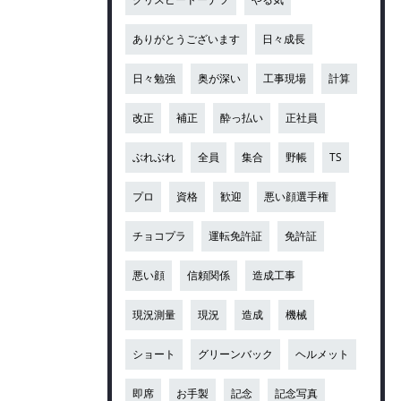
ありがとうございます
日々成長
日々勉強
奥が深い
工事現場
計算
改正
補正
酔っ払い
正社員
ぶれぶれ
全員
集合
野帳
TS
プロ
資格
歓迎
悪い顔選手権
チョコプラ
運転免許証
免許証
悪い顔
信頼関係
造成工事
現況測量
現況
造成
機械
ショート
グリーンバック
ヘルメット
即席
お手製
記念
記念写真