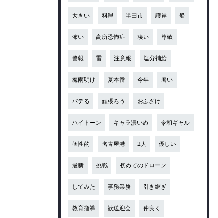
大きい
料理
半田市
護岸
船
怖い
高所恐怖症
凄い
尊敬
警報
雷
注意報
塩分補給
梅雨明け
夏本番
今年
暑い
バテる
頑張ろう
おふざけ
ハイトーン
キャラ濃いめ
令和ギャル
個性的
名古屋港
2人
優しい
最新
挑戦
初めてのドローン
してみた
事務業務
引き継ぎ
教育指導
歓送迎会
仲良く