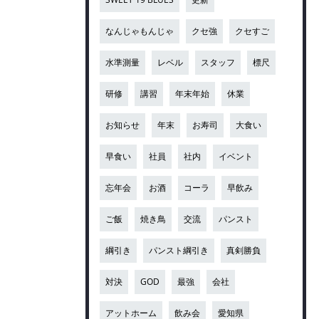
なんじゃもんじゃ
クセ強
クセすご
水準測量
レベル
スタッフ
標尺
研修
講習
年末年始
休業
お知らせ
年末
お寿司
大食い
早食い
社員
社内
イベント
忘年会
お酒
コーラ
早飲み
ご飯
焼き鳥
交流
パンスト
綱引き
パンスト綱引き
真剣勝負
対決
GOD
最強
会社
アットホーム
飲み会
愛知県