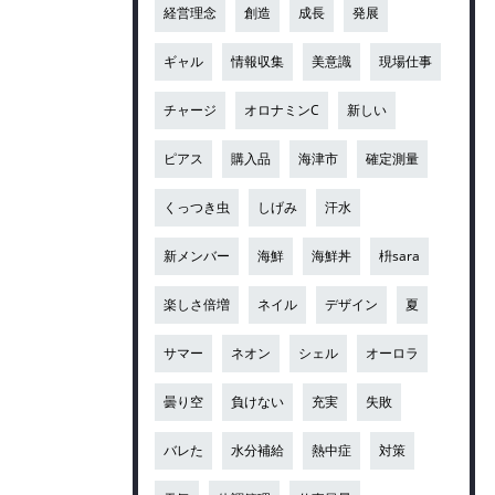
経営理念
創造
成長
発展
ギャル
情報収集
美意識
現場仕事
チャージ
オロナミンC
新しい
ピアス
購入品
海津市
確定測量
くっつき虫
しげみ
汗水
新メンバー
海鮮
海鮮丼
枡sara
楽しさ倍増
ネイル
デザイン
夏
サマー
ネオン
シェル
オーロラ
曇り空
負けない
充実
失敗
バレた
水分補給
熱中症
対策