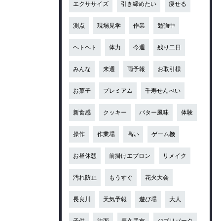
エクササイズ
引き締めたい
痩せる
測点
現場見学
作業
勉強中
ヘトヘト
体力
今週
残り二日
みんな
来週
雨予報
お取引様
お菓子
プレミアム
千寿せんべい
新食感
クッキー
バター風味
体験
操作
作業場
高い
ゲーム機
お昼休憩
前掛けエプロン
リメイク
汚れ防止
もうすぐ
花火大会
長良川
天気予報
遊び場
大人
子供
法面
長久手市
ジブリパーク