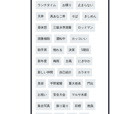
ランチタイム
お喋り
止まらない
天丼
真あなご丼
そば
きしめん
昼休憩
三級水準測量
ロッドマン
測量補助
運転中
カッコいい
助手席
惚れる
決算
5期目
新年度
梅雨
台風
にぎやか
新しい仲間
自己紹介
カラオケ
美容
平野紫耀
重大発表
門出
お祝い
安全大会
マルサ水産
集合写真
振り返り
目標
抱負