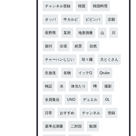
チャンネル登録
韓国
韓国料理
オッパ
牛カルビ
ビビンバ
念願
長野県
某所
地形測量
山
川
据付
出張
絶景
自然
チャーハンじじい
坦々麺
大とくさん
生放送
名物
イッテQ
Qtube
検証
水
体当たり
噂
撮影
全員集合
UNO
デュエル
OL
日常
おすすめ
チャンネル
登録
基準点測量
二対回
観測