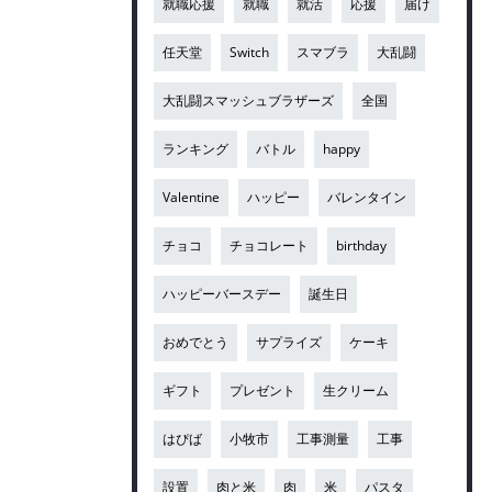
就職応援
就職
就活
応援
届け
任天堂
Switch
スマブラ
大乱闘
大乱闘スマッシュブラザーズ
全国
ランキング
バトル
happy
Valentine
ハッピー
バレンタイン
チョコ
チョコレート
birthday
ハッピーバースデー
誕生日
おめでとう
サプライズ
ケーキ
ギフト
プレゼント
生クリーム
はぴば
小牧市
工事測量
工事
設置
肉と米
肉
米
パスタ