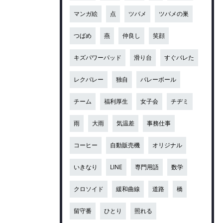
マンガ絵
点
ツバメ
ツバメの巣
つばめ
燕
仲良し
笑顔
キズパワーパッド
滑り台
すぐバレた
レクバレー
独自
バレーボール
チーム
福利厚生
女子会
チヂミ
雨
大雨
気温差
事務仕事
コーヒー
自動販売機
オリジナル
いきなり
LINE
専門用語
数学
クロソイド
緩和曲線
道路
橋
留守番
ひとり
照れる