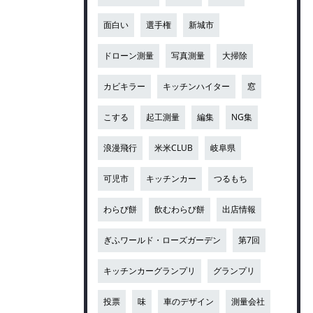
面白い
選手権
新城市
ドローン測量
写真測量
大掃除
カビキラー
キッチンハイター
窓
こする
起工測量
編集
NG集
浪漫飛行
米米CLUB
岐阜県
可児市
キッチンカー
つるもち
わらび餅
飲むわらび餅
出店情報
ぎふワールド・ローズガーデン
第7回
キッチンカーグランプリ
グランプリ
投票
味
車のデザイン
測量会社