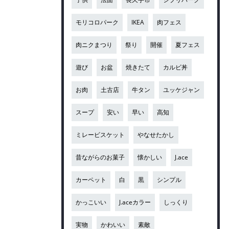
モリコロパーク
IKEA
肉フェス
肉ニクまつり
祭り
開催
夏フェス
遊び
お盆
焼きたて
カルビ丼
お肉
土古店
牛タン
ユッケジャン
スープ
安い
早い
高知
ミレービスケット
やなせたかし
昔ながらのお菓子
懐かしい
J.ace
カーペット
白
黒
シンプル
かっこいい
J.aceカラー
しっくり
実物
かわいい
素敵