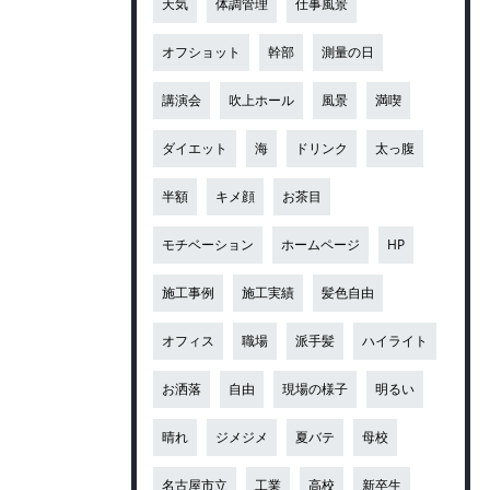
天気
体調管理
仕事風景
オフショット
幹部
測量の日
講演会
吹上ホール
風景
満喫
ダイエット
海
ドリンク
太っ腹
半額
キメ顔
お茶目
モチベーション
ホームページ
HP
施工事例
施工実績
髪色自由
オフィス
職場
派手髪
ハイライト
お洒落
自由
現場の様子
明るい
晴れ
ジメジメ
夏バテ
母校
名古屋市立
工業
高校
新卒生