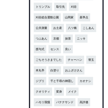
トリンブル
取引先
刈谷
刈谷総合運動公園
山岡家
基準点
公共測量
お土産
八ツ橋
こしあん
つぶあん
京都
抹茶
ニッキ
授与式
センス
良い
ごちそうさまでした
チャーハン
替玉
本丸亭
白塗り
おふざけさん
ジブリ
千と千尋の神隠し
カオナシ
クオリティ
変身
メイク
ハモリ我慢
バナナサンド
高評価