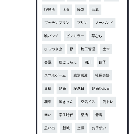
喫煙所
ネタ
降臨
写真
プッチンプリン
プリン
ノーハンド
喉パンチ
ピンミラー
草むら
ひっつき虫
原
施工管理
土木
会議
腹ごしらえ
四川
餃子
スマホゲーム
感謝感激
社長夫婦
奥様
結婚
記念日
結婚記念日
花束
胸きゅん
空気イス
筋トレ
辛い
学生時代
部活
青春
思い出
新城
空撮
お手伝い