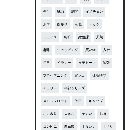
先生
魅力
訪問
イメチェン
ボブ
顔痩せ
意見
ビック
フェイス
紹介
総務課
天然
趣味
ショッピング
買い物
入社
初日
初ランチ
女子トーク
緊張
プチハプニング
定休日
休憩時間
チェリー
半顔シリーズ
メロンフロート
休日
ギャップ
おにぎり
大きさ
デカい
お昼
コンビニ
自家製
丁度いい
小さい