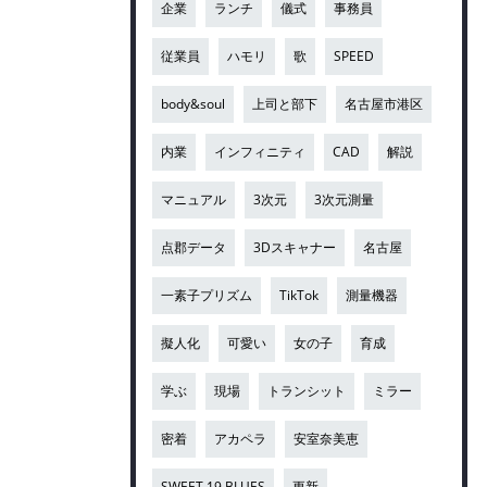
企業
ランチ
儀式
事務員
従業員
ハモリ
歌
SPEED
body&soul
上司と部下
名古屋市港区
内業
インフィニティ
CAD
解説
マニュアル
3次元
3次元測量
点郡データ
3Dスキャナー
名古屋
一素子プリズム
TikTok
測量機器
擬人化
可愛い
女の子
育成
学ぶ
現場
トランシット
ミラー
密着
アカペラ
安室奈美恵
SWEET 19 BLUES
更新