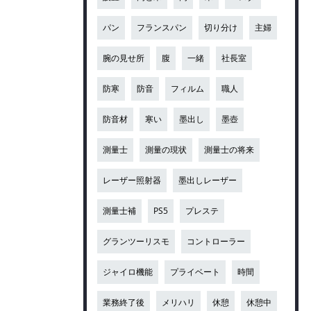
パン
フランスパン
切り分け
主婦
腕の見せ所
腹
一緒
社長室
防寒
防音
フィルム
職人
防音材
寒い
墨出し
墨壺
測量士
測量の現状
測量士の将来
レーザー照射器
墨出しレーザー
測量士補
PS5
プレステ
グランツーリスモ
コントローラー
ジャイロ機能
プライベート
時間
業務終了後
メリハリ
休憩
休憩中