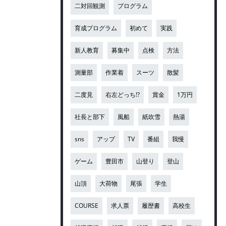
二対回観測
プログラム
育成プログラム
初めて
実践
新人教育
募集中
点検
方法
測量部
作業着
スーツ
散髪
二度見
右左どっち!?
賞金
1万円
社長と部下
風船
紙吹雪
熱湯
sns
アップ
TV
番組
我慢
ゲーム
豊田市
山登り
登山
山頂
大荷物
尾張
学生
COURSE
求人票
履歴書
高校生