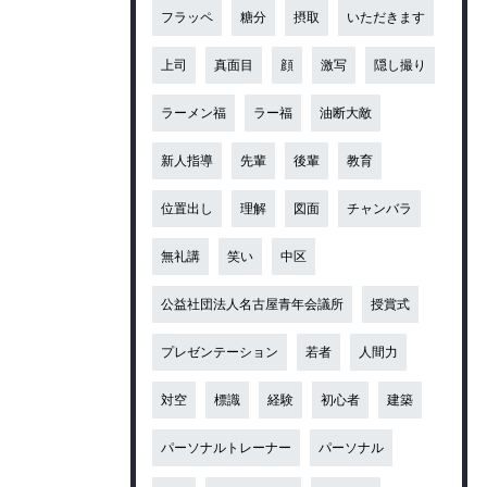
フラッペ
糖分
摂取
いただきます
上司
真面目
顔
激写
隠し撮り
ラーメン福
ラー福
油断大敵
新人指導
先輩
後輩
教育
位置出し
理解
図面
チャンバラ
無礼講
笑い
中区
公益社団法人名古屋青年会議所
授賞式
プレゼンテーション
若者
人間力
対空
標識
経験
初心者
建築
パーソナルトレーナー
パーソナル