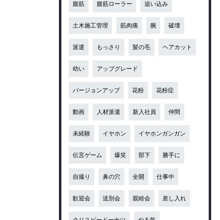
腹筋
腹筋ローラー
追い込み
土木施工管理
筋肉痛
腕
破壊
派遣
もっさり
髪の毛
ヘアカット
幼い
アップグレード
バージョンアップ
花粉
花粉症
動画
人材派遣
新入社員
仲間
未経験
イヤホン
イヤホンガンガン
伝言ゲーム
爆笑
部下
勝手に
自撮り
鼻の穴
全開
仕事中
歓迎会
送別会
親睦会
差し入れ
クリスピードーナツ
やる気