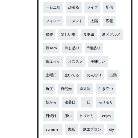
一石二鳥
頑張る
ライブ
配信
フォロー
コメント
太陽
広報
挨拶
楽しい場
食事編
港区グルメ
鶏sara
刺し盛り
5種盛り
鶏ユッケ
オススメ
美味しい
土曜日
空いてる
のんびり
出勤
角度
自然光
遠近法
引き立つ
朝から
猛暑日
一日
モリモリ
日焼け
痛い
ヒリヒリ
enjoy
summer
裏紙
紙エプロン
diy