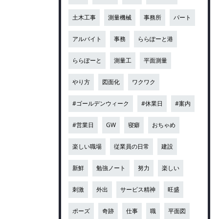
土木工事
測量機械
事務所
パート
アルバイト
事務
ららぽーと港
ららぽーと
測量工
平面測量
やり方
図面化
ワクワク
#ゴールデンウィーク
#休業日
#案内
#営業日
GW
寝癖
おちゃめ
楽しい職場
従業員の日常
建設
新鮮
勉強ノート
努力
楽しい
刺激
外出
サービス精神
旺盛
ポーズ
奇跡
仕事
職
平面図