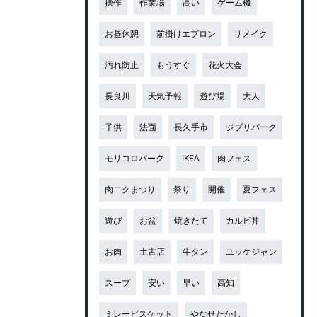
操作
作業場
高い
ゲーム機
お昼休憩
前掛けエプロン
リメイク
汚れ防止
もうすぐ
花火大会
長良川
天気予報
遊び場
大人
子供
法面
長久手市
ジブリパーク
モリコロパーク
IKEA
肉フェス
肉ニクまつり
祭り
開催
夏フェス
遊び
お盆
焼きたて
カルビ丼
お肉
土古店
牛タン
ユッケジャン
スープ
安い
早い
高知
ミレービスケット
やなせたかし