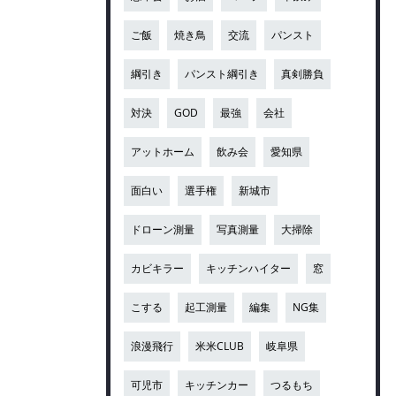
ご飯
焼き鳥
交流
パンスト
綱引き
パンスト綱引き
真剣勝負
対決
GOD
最強
会社
アットホーム
飲み会
愛知県
面白い
選手権
新城市
ドローン測量
写真測量
大掃除
カビキラー
キッチンハイター
窓
こする
起工測量
編集
NG集
浪漫飛行
米米CLUB
岐阜県
可児市
キッチンカー
つるもち