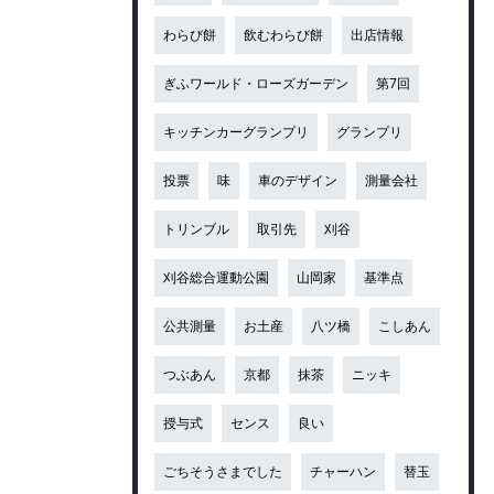
わらび餅
飲むわらび餅
出店情報
ぎふワールド・ローズガーデン
第7回
キッチンカーグランプリ
グランプリ
投票
味
車のデザイン
測量会社
トリンブル
取引先
刈谷
刈谷総合運動公園
山岡家
基準点
公共測量
お土産
八ツ橋
こしあん
つぶあん
京都
抹茶
ニッキ
授与式
センス
良い
ごちそうさまでした
チャーハン
替玉