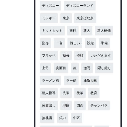
ディズニー
ディズニーランド
ミッキー
東京
東京ばな奈
キットカット
旅行
新人
新人研修
指導
一言
難しい
設定
準備
フラッペ
糖分
摂取
いただきます
上司
真面目
顔
激写
隠し撮り
ラーメン福
ラー福
油断大敵
新人指導
先輩
後輩
教育
位置出し
理解
図面
チャンバラ
無礼講
笑い
中区