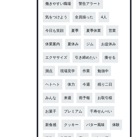
働きやすい職場
警告アラート
気をつけよう
全員揃った
4人
今日も笑顔
夏季
夏季休業
営業
休業案内
夏休み
ジム
お盆休み
エクササイズ
引き締めたい
痩せる
測点
現場見学
作業
勉強中
ヘトヘト
体力
今週
残り二日
みんな
来週
雨予報
お取引様
お菓子
プレミアム
千寿せんべい
新食感
クッキー
バター風味
体験