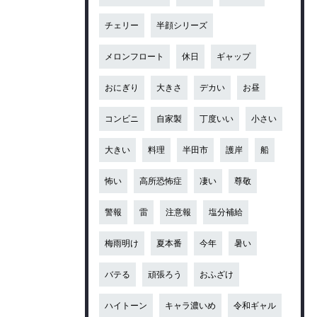
チェリー
半顔シリーズ
メロンフロート
休日
ギャップ
おにぎり
大きさ
デカい
お昼
コンビニ
自家製
丁度いい
小さい
大きい
料理
半田市
護岸
船
怖い
高所恐怖症
凄い
尊敬
警報
雷
注意報
塩分補給
梅雨明け
夏本番
今年
暑い
バテる
頑張ろう
おふざけ
ハイトーン
キャラ濃いめ
令和ギャル