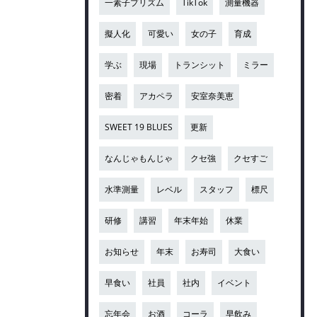
一素子プリズム
TikTok
測量機器
擬人化
可愛い
女の子
育成
学ぶ
現場
トランシット
ミラー
密着
アカペラ
安室奈美恵
SWEET 19 BLUES
更新
なんじゃもんじゃ
クセ強
クセすご
水準測量
レベル
スタッフ
標尺
研修
講習
年末年始
休業
お知らせ
年末
お寿司
大食い
早食い
社員
社内
イベント
忘年会
お酒
コーラ
早飲み