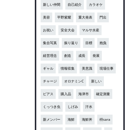
新しい仲間
自己紹介
カラオケ
美容
平野紫耀
重大発表
門出
お祝い
安全大会
マルサ水産
集合写真
振り返り
目標
抱負
経営理念
創造
成長
発展
ギャル
情報収集
美意識
現場仕事
チャージ
オロナミンC
新しい
ピアス
購入品
海津市
確定測量
くっつき虫
しげみ
汗水
新メンバー
海鮮
海鮮丼
枡sara