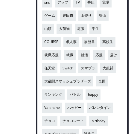
sns
アップ
TV
番組
我慢
ゲーム
豊田市
山登り
登山
山頂
大荷物
尾張
学生
COURSE
求人票
履歴書
高校生
就職応援
就職
就活
応援
届け
任天堂
Switch
スマブラ
大乱闘
大乱闘スマッシュブラザーズ
全国
ランキング
バトル
happy
Valentine
ハッピー
バレンタイン
チョコ
チョコレート
birthday
ハッピーバースデー
誕生日