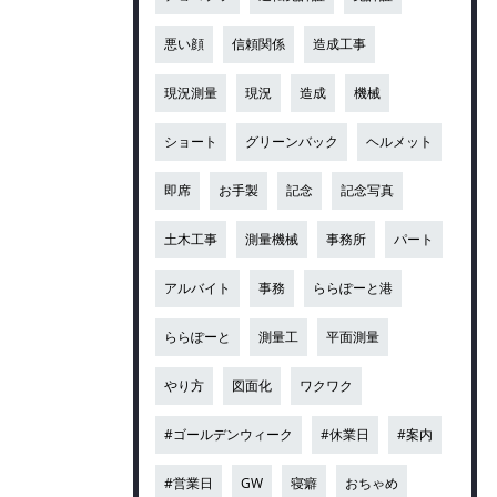
悪い顔
信頼関係
造成工事
現況測量
現況
造成
機械
ショート
グリーンバック
ヘルメット
即席
お手製
記念
記念写真
土木工事
測量機械
事務所
パート
アルバイト
事務
ららぽーと港
ららぽーと
測量工
平面測量
やり方
図面化
ワクワク
#ゴールデンウィーク
#休業日
#案内
#営業日
GW
寝癖
おちゃめ