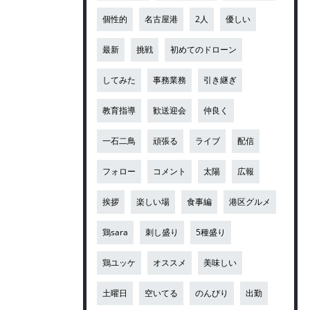
個性的
名古屋港
2人
優しい
最新
挑戦
初めてのドローン
してみた
事務業務
引き継ぎ
教育指導
歓送迎会
仲良く
一石二鳥
頑張る
ライブ
配信
フォロー
コメント
太陽
広報
挨拶
楽しい場
食事編
港区グルメ
鶏sara
刺し盛り
5種盛り
鶏ユッケ
オススメ
美味しい
土曜日
空いてる
のんびり
出勤