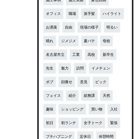
オフィス
職場
派手髪
ハイライト
お洒落
自由
現場の様子
明るい
晴れ
ジメジメ
夏バテ
母校
名古屋市立
工業
高校
新卒生
先生
魅力
訪問
イメチェン
ボブ
顔痩せ
意見
ビック
フェイス
紹介
総務課
天然
趣味
ショッピング
買い物
入社
初日
初ランチ
女子トーク
緊張
プチハプニング
定休日
休憩時間