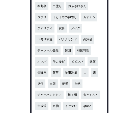
本丸亭
白塗り
おふざけさん
ジブリ
千と千尋の神隠し
カオナシ
クオリティ
変身
メイク
ハモリ我慢
バナナサンド
高評価
チャンネル登録
韓国
韓国料理
オッパ
牛カルビ
ビビンバ
念願
長野県
某所
地形測量
山
川
据付
出張
絶景
自然
チャーハンじじい
坦々麺
大とくさん
生放送
名物
イッテQ
Qtube