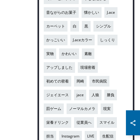
昔ながらのお菓子
懐かしい
J.ace
カーペット
白
黒
シンプル
かっこいい
J.aceカラー
しっくり
実物
かわいい
素敵
アップしました
現場密着
初めての密着
岡崎
市民病院
ジェイエース
jace
人狼
勝負
罰ゲーム
ノーマルカメラ
現実
栄養ドリンク
従業員へ
スマイル
担当
Instagram
LIVE
生配信