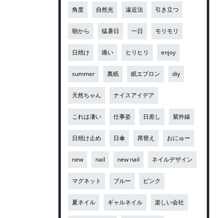
角度
自然光
遠近法
引き立つ
朝から
猛暑日
一日
モリモリ
日焼け
痛い
ヒリヒリ
enjoy
summer
裏紙
紙エプロン
diy
天然ちゃん
ナイスアイデア
これは凄い
仕事姿
日差し
紫外線
日焼け止め
日傘
席替え
おにゅー
new
nail
new nail
ネイルデザイン
マグネット
ブルー
ピンク
夏ネイル
ギャルネイル
楽しい会社