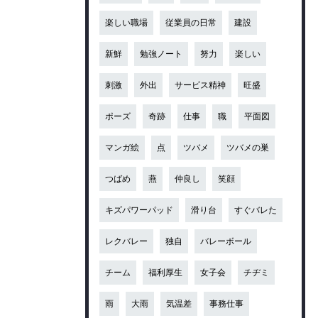
楽しい職場
従業員の日常
建設
新鮮
勉強ノート
努力
楽しい
刺激
外出
サービス精神
旺盛
ポーズ
奇跡
仕事
職
平面図
マンガ絵
点
ツバメ
ツバメの巣
つばめ
燕
仲良し
笑顔
キズパワーパッド
滑り台
すぐバレた
レクバレー
独自
バレーボール
チーム
福利厚生
女子会
チヂミ
雨
大雨
気温差
事務仕事