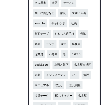
名古屋市
港区
ラーメン
麺王に俺はなる
部長
大食い企画
Youtube
チャレンジ
社長
顔面テープ
おもしろ選手権
元気
企業
ランチ
儀式
事務員
従業員
ハモリ
歌
SPEED
body&soul
上司と部下
名古屋市港区
内業
インフィニティ
CAD
解説
マニュアル
3次元
3次元測量
点郡データ
3Dスキャナー
名古屋