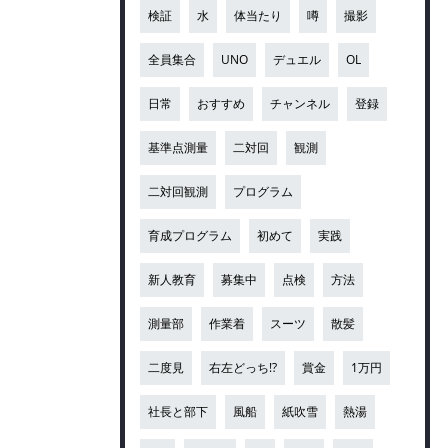
検証
水
体当たり
噂
撮影
全員集合
UNO
デュエル
OL
日常
おすすめ
チャンネル
登録
基準点測量
二対回
観測
二対回観測
プログラム
育成プログラム
初めて
実践
新人教育
募集中
点検
方法
測量部
作業着
スーツ
散髪
二度見
右左どっち!?
賞金
1万円
社長と部下
風船
紙吹雪
熱湯