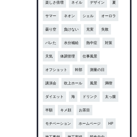
楽しさ倍増
ネイル
デザイン
夏
サマー
ネオン
シェル
オーロラ
曇り空
負けない
充実
失敗
バレた
水分補給
熱中症
対策
天気
体調管理
仕事風景
オフショット
幹部
測量の日
講演会
吹上ホール
風景
満喫
ダイエット
海
ドリンク
太っ腹
半額
キメ顔
お茶目
モチベーション
ホームページ
HP
施工事例
施工実績
髪色自由