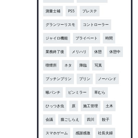
測量士補
PS5
プレステ
グランツーリスモ
コントローラー
ジャイロ機能
プライベート
時間
業務終了後
メリハリ
休憩
休憩中
喫煙所
ネタ
降臨
写真
プッチンプリン
プリン
ノーハンド
喉パンチ
ピンミラー
草むら
ひっつき虫
原
施工管理
土木
会議
腹ごしらえ
四川
餃子
スマホゲーム
感謝感激
社長夫婦