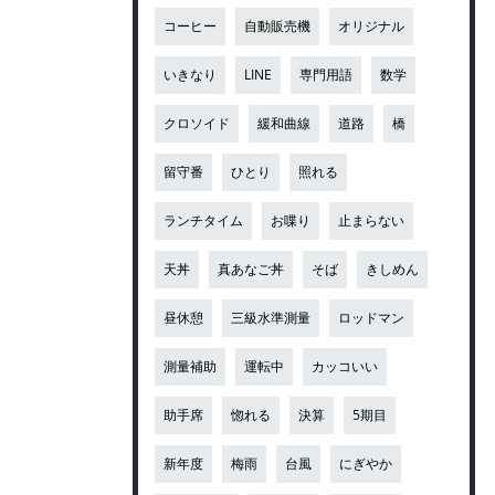
コーヒー
自動販売機
オリジナル
いきなり
LINE
専門用語
数学
クロソイド
緩和曲線
道路
橋
留守番
ひとり
照れる
ランチタイム
お喋り
止まらない
天丼
真あなご丼
そば
きしめん
昼休憩
三級水準測量
ロッドマン
測量補助
運転中
カッコいい
助手席
惚れる
決算
5期目
新年度
梅雨
台風
にぎやか