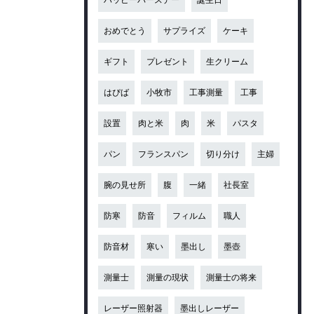
おめでとう
サプライズ
ケーキ
ギフト
プレゼント
生クリーム
はぴば
小牧市
工事測量
工事
設置
肉と米
肉
米
パスタ
パン
フランスパン
切り分け
主婦
腕の見せ所
腹
一緒
社長室
防寒
防音
フィルム
職人
防音材
寒い
墨出し
墨壺
測量士
測量の現状
測量士の将来
レーザー照射器
墨出しレーザー