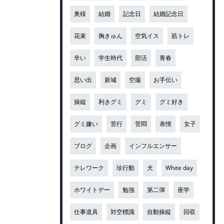
奥様
結婚
記念日
結婚記念日
花束
胸きゅん
空気イス
筋トレ
辛い
学生時代
部活
青春
思い出
新城
空撮
お手伝い
操縦
利きグミ
グミ
グミ好き
グミ嫌い
苦行
苦悶
表情
女子
ブログ
企画
インフルエンサー
テレワーク
珍行動
犬
White day
ホワイトデー
勉強
第二弾
座学
仕事道具
対空標識
自動操縦
回収