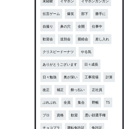
未経験
イヤホン
イヤホンガンガン
伝言ゲーム
爆笑
部下
勝手に
自撮り
鼻の穴
全開
仕事中
歓迎会
送別会
親睦会
差し入れ
クリスピードーナツ
やる気
ありがとうございます
日々成長
日々勉強
奥が深い
工事現場
計算
改正
補正
酔っ払い
正社員
ぶれぶれ
全員
集合
野帳
TS
プロ
資格
歓迎
悪い顔選手権
チョコプラ
運転免許証
免許証