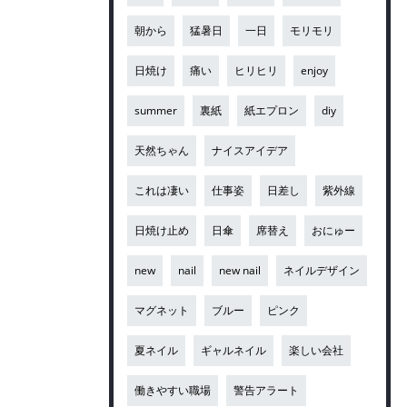
朝から
猛暑日
一日
モリモリ
日焼け
痛い
ヒリヒリ
enjoy
summer
裏紙
紙エプロン
diy
天然ちゃん
ナイスアイデア
これは凄い
仕事姿
日差し
紫外線
日焼け止め
日傘
席替え
おにゅー
new
nail
new nail
ネイルデザイン
マグネット
ブルー
ピンク
夏ネイル
ギャルネイル
楽しい会社
働きやすい職場
警告アラート