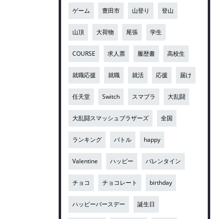
ゲーム
豊田市
山登り
登山
山頂
大荷物
尾張
学生
COURSE
求人票
履歴書
高校生
就職応援
就職
就活
応援
届け
任天堂
Switch
スマブラ
大乱闘
大乱闘スマッシュブラザーズ
全国
ランキング
バトル
happy
Valentine
ハッピー
バレンタイン
チョコ
チョコレート
birthday
ハッピーバースデー
誕生日