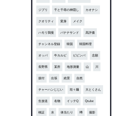
ジブリ
千と千尋の神隠し
カオナシ
クオリティ
変身
メイク
ハモリ我慢
バナナサンド
高評価
チャンネル登録
韓国
韓国料理
オッパ
牛カルビ
ビビンバ
念願
長野県
某所
地形測量
山
川
据付
出張
絶景
自然
チャーハンじじい
坦々麺
大とくさん
生放送
名物
イッテQ
Qtube
検証
水
体当たり
噂
撮影