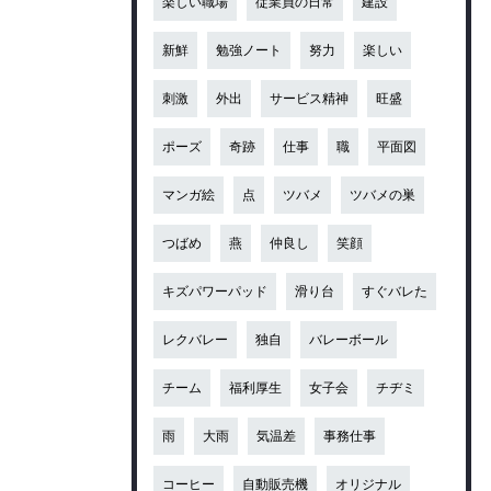
楽しい職場
従業員の日常
建設
新鮮
勉強ノート
努力
楽しい
刺激
外出
サービス精神
旺盛
ポーズ
奇跡
仕事
職
平面図
マンガ絵
点
ツバメ
ツバメの巣
つばめ
燕
仲良し
笑顔
キズパワーパッド
滑り台
すぐバレた
レクバレー
独自
バレーボール
チーム
福利厚生
女子会
チヂミ
雨
大雨
気温差
事務仕事
コーヒー
自動販売機
オリジナル