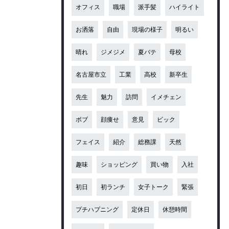
オフィス
職場
派手髪
ハイライト
お洒落
自由
現場の様子
明るい
晴れ
ジメジメ
夏バテ
母校
名古屋市立
工業
高校
新卒生
先生
魅力
訪問
イメチェン
ボブ
顔痩せ
意見
ビック
フェイス
紹介
総務課
天然
趣味
ショッピング
買い物
入社
初日
初ランチ
女子トーク
緊張
プチハプニング
定休日
休憩時間