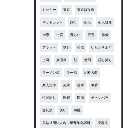
ミッキー
東京
東京ばな奈
キットカット
旅行
新人
新人研修
指導
一言
難しい
設定
準備
フラッペ
糖分
摂取
いただきます
上司
真面目
顔
激写
隠し撮り
ラーメン福
ラー福
油断大敵
新人指導
先輩
後輩
教育
位置出し
理解
図面
チャンバラ
無礼講
笑い
中区
公益社団法人名古屋青年会議所
授賞式