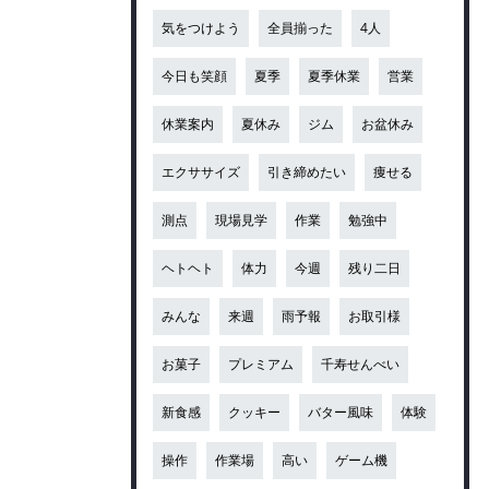
気をつけよう
全員揃った
4人
今日も笑顔
夏季
夏季休業
営業
休業案内
夏休み
ジム
お盆休み
エクササイズ
引き締めたい
痩せる
測点
現場見学
作業
勉強中
ヘトヘト
体力
今週
残り二日
みんな
来週
雨予報
お取引様
お菓子
プレミアム
千寿せんべい
新食感
クッキー
バター風味
体験
操作
作業場
高い
ゲーム機