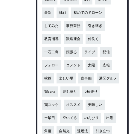
最新
挑戦
初めてのドローン
してみた
事務業務
引き継ぎ
教育指導
歓送迎会
仲良く
一石二鳥
頑張る
ライブ
配信
フォロー
コメント
太陽
広報
挨拶
楽しい場
食事編
港区グルメ
鶏sara
刺し盛り
5種盛り
鶏ユッケ
オススメ
美味しい
土曜日
空いてる
のんびり
出勤
角度
自然光
遠近法
引き立つ