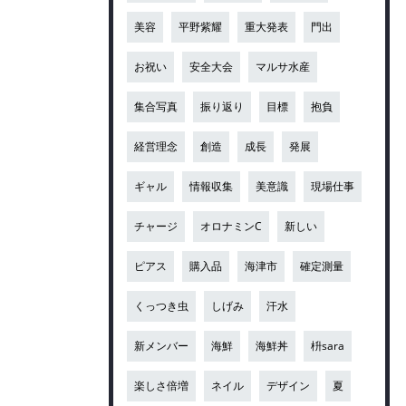
美容
平野紫耀
重大発表
門出
お祝い
安全大会
マルサ水産
集合写真
振り返り
目標
抱負
経営理念
創造
成長
発展
ギャル
情報収集
美意識
現場仕事
チャージ
オロナミンC
新しい
ピアス
購入品
海津市
確定測量
くっつき虫
しげみ
汗水
新メンバー
海鮮
海鮮丼
枡sara
楽しさ倍増
ネイル
デザイン
夏