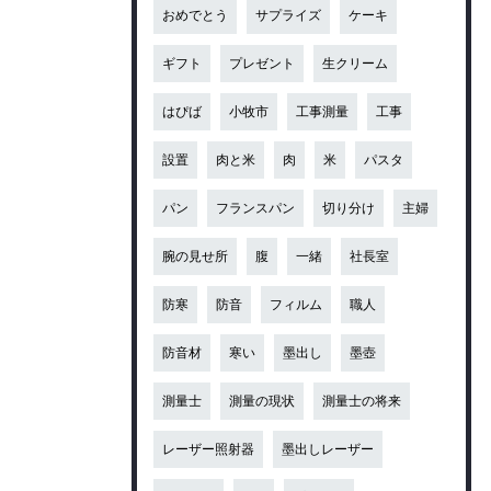
おめでとう
サプライズ
ケーキ
ギフト
プレゼント
生クリーム
はぴば
小牧市
工事測量
工事
設置
肉と米
肉
米
パスタ
パン
フランスパン
切り分け
主婦
腕の見せ所
腹
一緒
社長室
防寒
防音
フィルム
職人
防音材
寒い
墨出し
墨壺
測量士
測量の現状
測量士の将来
レーザー照射器
墨出しレーザー