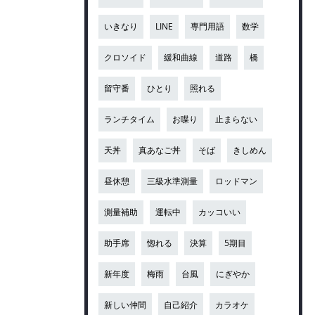
いきなり
LINE
専門用語
数学
クロソイド
緩和曲線
道路
橋
留守番
ひとり
照れる
ランチタイム
お喋り
止まらない
天丼
真あなご丼
そば
きしめん
昼休憩
三級水準測量
ロッドマン
測量補助
運転中
カッコいい
助手席
惚れる
決算
5期目
新年度
梅雨
台風
にぎやか
新しい仲間
自己紹介
カラオケ