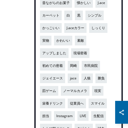
昔ながらのお菓子
懐かしい
J.ace
カーペット
白
黒
シンプル
かっこいい
J.aceカラー
しっくり
実物
かわいい
素敵
アップしました
現場密着
初めての密着
岡崎
市民病院
ジェイエース
jace
人狼
勝負
罰ゲーム
ノーマルカメラ
現実
栄養ドリンク
従業員へ
スマイル
担当
Instagram
LIVE
生配信