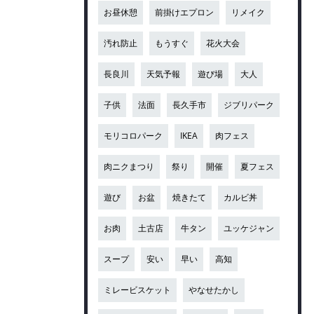
お昼休憩
前掛けエプロン
リメイク
汚れ防止
もうすぐ
花火大会
長良川
天気予報
遊び場
大人
子供
法面
長久手市
ジブリパーク
モリコロパーク
IKEA
肉フェス
肉ニクまつり
祭り
開催
夏フェス
遊び
お盆
焼きたて
カルビ丼
お肉
土古店
牛タン
ユッケジャン
スープ
安い
早い
高知
ミレービスケット
やなせたかし