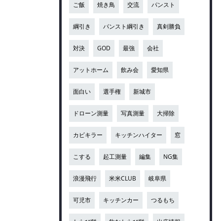
ご飯
焼き鳥
交流
パンスト
綱引き
パンスト綱引き
真剣勝負
対決
GOD
最強
会社
アットホーム
飲み会
愛知県
面白い
選手権
新城市
ドローン測量
写真測量
大掃除
カビキラー
キッチンハイター
窓
こする
起工測量
編集
NG集
浪漫飛行
米米CLUB
岐阜県
可児市
キッチンカー
つるもち