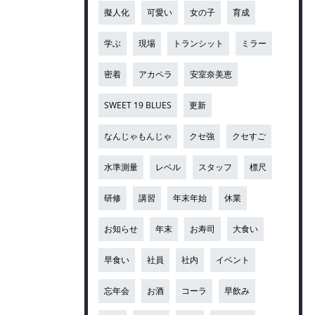
擬人化
可愛い
女の子
育成
学ぶ
現場
トランシット
ミラー
密着
アカペラ
安室奈美恵
SWEET 19 BLUES
更新
なんじゃもんじゃ
クセ強
クセすご
水準測量
レベル
スタッフ
標尺
研修
講習
年末年始
休業
お知らせ
年末
お寿司
大食い
早食い
社員
社内
イベント
忘年会
お酒
コーラ
早飲み