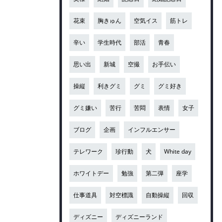
花束
胸きゅん
空気イス
筋トレ
辛い
学生時代
部活
青春
思い出
新城
空撮
お手伝い
操縦
利きグミ
グミ
グミ好き
グミ嫌い
苦行
苦悶
表情
女子
ブログ
企画
インフルエンサー
テレワーク
珍行動
犬
White day
ホワイトデー
勉強
第二弾
座学
仕事道具
対空標識
自動操縦
回収
ディズニー
ディズニーランド