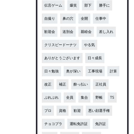
伝言ゲーム
爆笑
部下
勝手に
自撮り
鼻の穴
全開
仕事中
歓迎会
送別会
親睦会
差し入れ
クリスピードーナツ
やる気
ありがとうございます
日々成長
日々勉強
奥が深い
工事現場
計算
改正
補正
酔っ払い
正社員
ぶれぶれ
全員
集合
野帳
TS
プロ
資格
歓迎
悪い顔選手権
チョコプラ
運転免許証
免許証