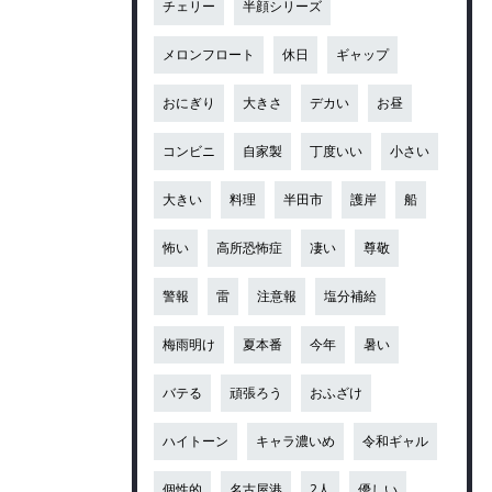
チェリー
半顔シリーズ
メロンフロート
休日
ギャップ
おにぎり
大きさ
デカい
お昼
コンビニ
自家製
丁度いい
小さい
大きい
料理
半田市
護岸
船
怖い
高所恐怖症
凄い
尊敬
警報
雷
注意報
塩分補給
梅雨明け
夏本番
今年
暑い
バテる
頑張ろう
おふざけ
ハイトーン
キャラ濃いめ
令和ギャル
個性的
名古屋港
2人
優しい