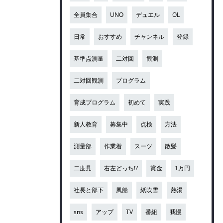
全員集合
UNO
デュエル
OL
日常
おすすめ
チャンネル
登録
基準点測量
二対回
観測
二対回観測
プログラム
育成プログラム
初めて
実践
新人教育
募集中
点検
方法
測量部
作業着
スーツ
散髪
二度見
右左どっち!?
賞金
1万円
社長と部下
風船
紙吹雪
熱湯
sns
アップ
TV
番組
我慢