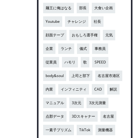
麺王に俺はなる
部長
大食い企画
Youtube
チャレンジ
社長
顔面テープ
おもしろ選手権
元気
企業
ランチ
儀式
事務員
従業員
ハモリ
歌
SPEED
body&soul
上司と部下
名古屋市港区
内業
インフィニティ
CAD
解説
マニュアル
3次元
3次元測量
点郡データ
3Dスキャナー
名古屋
一素子プリズム
TikTok
測量機器