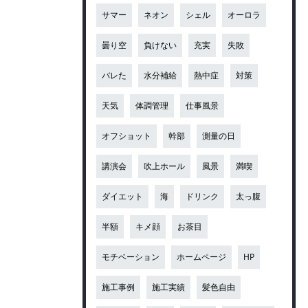
サマー
ネオン
シェル
オーロラ
曇り空
負けない
充実
失敗
バレた
水分補給
熱中症
対策
天気
体調管理
仕事風景
オフショット
幹部
測量の日
講演会
吹上ホール
風景
満喫
ダイエット
海
ドリンク
太っ腹
半額
キメ顔
お茶目
モチベーション
ホームページ
HP
施工事例
施工実績
髪色自由