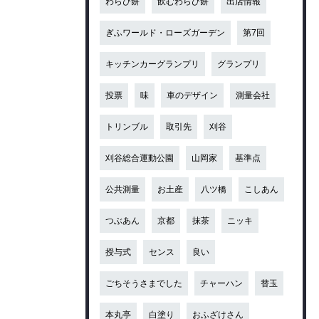
わらび餅
飲むわらび餅
出店情報
ぎふワールド・ローズガーデン
第7回
キッチンカーグランプリ
グランプリ
投票
味
車のデザイン
測量会社
トリンブル
取引先
刈谷
刈谷総合運動公園
山岡家
基準点
公共測量
お土産
八ツ橋
こしあん
つぶあん
京都
抹茶
ニッキ
授与式
センス
良い
ごちそうさまでした
チャーハン
替玉
本丸亭
白塗り
おふざけさん