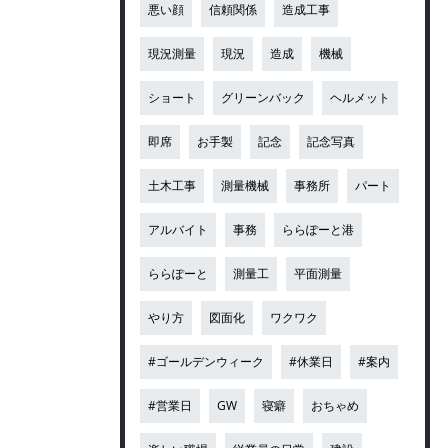
悪い顔
信頼関係
造成工事
現況測量
現況
造成
機械
ショート
グリーンバック
ヘルメット
即席
お手製
記念
記念写真
土木工事
測量機械
事務所
パート
アルバイト
事務
ららぽーと港
ららぽーと
測量工
平面測量
やり方
図面化
ワクワク
#ゴールデンウィーク
#休業日
#案内
#営業日
GW
寝癖
おちゃめ