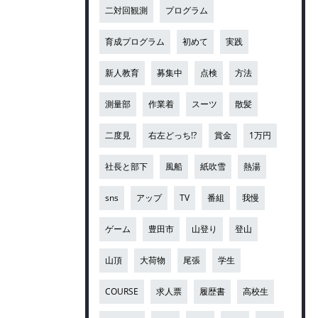
二対回観測
プログラム
育成プログラム
初めて
実践
新人教育
募集中
点検
方法
測量部
作業着
スーツ
散髪
二度見
右左どっち!?
賞金
1万円
社長と部下
風船
紙吹雪
熱湯
sns
アップ
TV
番組
我慢
ゲーム
豊田市
山登り
登山
山頂
大荷物
尾張
学生
COURSE
求人票
履歴書
高校生