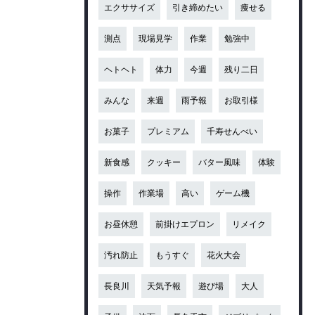
エクササイズ
引き締めたい
痩せる
測点
現場見学
作業
勉強中
ヘトヘト
体力
今週
残り二日
みんな
来週
雨予報
お取引様
お菓子
プレミアム
千寿せんべい
新食感
クッキー
バター風味
体験
操作
作業場
高い
ゲーム機
お昼休憩
前掛けエプロン
リメイク
汚れ防止
もうすぐ
花火大会
長良川
天気予報
遊び場
大人