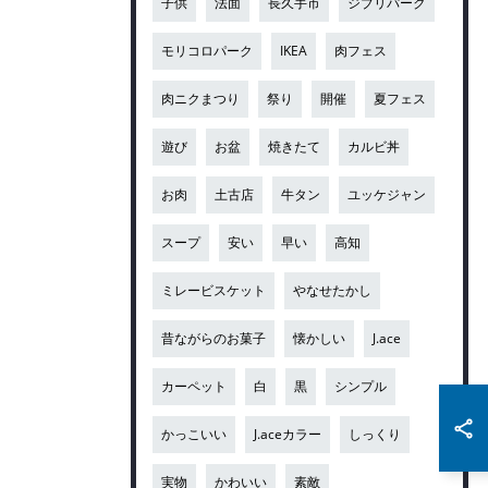
子供
法面
長久手市
ジブリパーク
モリコロパーク
IKEA
肉フェス
肉ニクまつり
祭り
開催
夏フェス
遊び
お盆
焼きたて
カルビ丼
お肉
土古店
牛タン
ユッケジャン
スープ
安い
早い
高知
ミレービスケット
やなせたかし
昔ながらのお菓子
懐かしい
J.ace
カーペット
白
黒
シンプル
かっこいい
J.aceカラー
しっくり
実物
かわいい
素敵