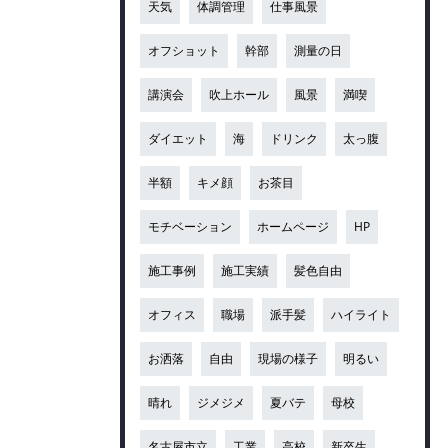
天気
体調管理
仕事風景
オフショット
幹部
測量の日
講演会
吹上ホール
風景
満喫
ダイエット
海
ドリンク
太っ腹
半額
キメ顔
お茶目
モチベーション
ホームページ
HP
施工事例
施工実績
髪色自由
オフィス
職場
派手髪
ハイライト
お洒落
自由
現場の様子
明るい
晴れ
ジメジメ
夏バテ
母校
名古屋市立
工業
高校
新卒生