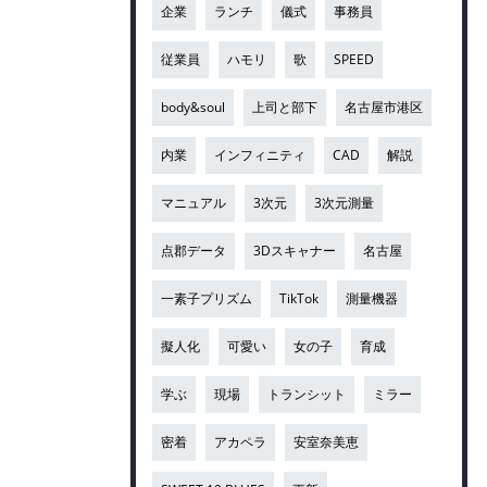
企業
ランチ
儀式
事務員
従業員
ハモリ
歌
SPEED
body&soul
上司と部下
名古屋市港区
内業
インフィニティ
CAD
解説
マニュアル
3次元
3次元測量
点郡データ
3Dスキャナー
名古屋
一素子プリズム
TikTok
測量機器
擬人化
可愛い
女の子
育成
学ぶ
現場
トランシット
ミラー
密着
アカペラ
安室奈美恵