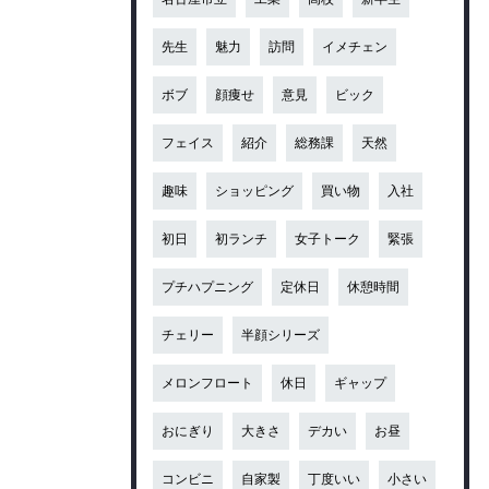
先生
魅力
訪問
イメチェン
ボブ
顔痩せ
意見
ビック
フェイス
紹介
総務課
天然
趣味
ショッピング
買い物
入社
初日
初ランチ
女子トーク
緊張
プチハプニング
定休日
休憩時間
チェリー
半顔シリーズ
メロンフロート
休日
ギャップ
おにぎり
大きさ
デカい
お昼
コンビニ
自家製
丁度いい
小さい