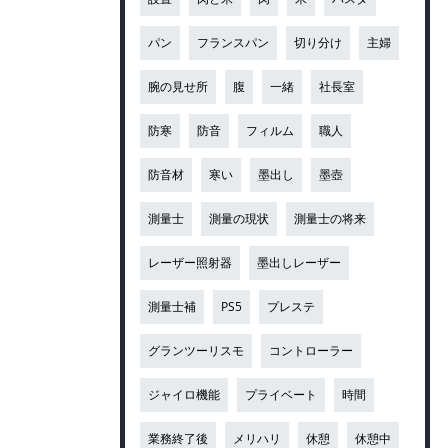
パン
フランスパン
切り分け
主婦
腕の見せ所
腹
一緒
社長室
防寒
防音
フィルム
職人
防音材
寒い
墨出し
墨壺
測量士
測量の現状
測量士の将来
レーザー照射器
墨出しレーザー
測量士補
PS5
プレステ
グランツーリスモ
コントローラー
ジャイロ機能
プライベート
時間
業務終了後
メリハリ
休憩
休憩中