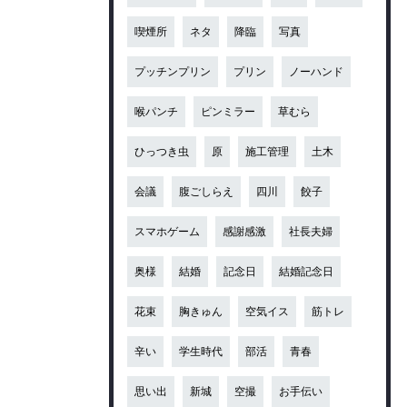
喫煙所
ネタ
降臨
写真
プッチンプリン
プリン
ノーハンド
喉パンチ
ピンミラー
草むら
ひっつき虫
原
施工管理
土木
会議
腹ごしらえ
四川
餃子
スマホゲーム
感謝感激
社長夫婦
奥様
結婚
記念日
結婚記念日
花束
胸きゅん
空気イス
筋トレ
辛い
学生時代
部活
青春
思い出
新城
空撮
お手伝い