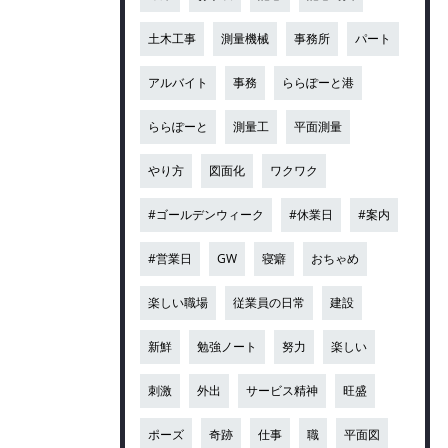
土木工事
測量機械
事務所
パート
アルバイト
事務
ららぽーと港
ららぽーと
測量工
平面測量
やり方
図面化
ワクワク
#ゴールデンウィーク
#休業日
#案内
#営業日
GW
寝癖
おちゃめ
楽しい職場
従業員の日常
建設
新鮮
勉強ノート
努力
楽しい
刺激
外出
サービス精神
旺盛
ポーズ
奇跡
仕事
職
平面図