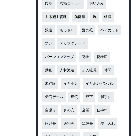
腹筋
腹筋ローラー
追い込み
土木施工管理
筋肉痛
腕
破壊
派遣
もっさり
髪の毛
ヘアカット
幼い
アップグレード
バージョンアップ
花粉
花粉症
動画
人材派遣
新入社員
仲間
未経験
イヤホン
イヤホンガンガン
伝言ゲーム
爆笑
部下
勝手に
自撮り
鼻の穴
全開
仕事中
歓迎会
送別会
親睦会
差し入れ