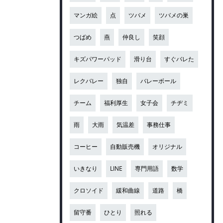
マンガ絵
点
ツバメ
ツバメの巣
つばめ
燕
仲良し
笑顔
キズパワーパッド
滑り台
すぐバレた
レクバレー
独自
バレーボール
チーム
福利厚生
女子会
チヂミ
雨
大雨
気温差
事務仕事
コーヒー
自動販売機
オリジナル
いきなり
LINE
専門用語
数学
クロソイド
緩和曲線
道路
橋
留守番
ひとり
照れる