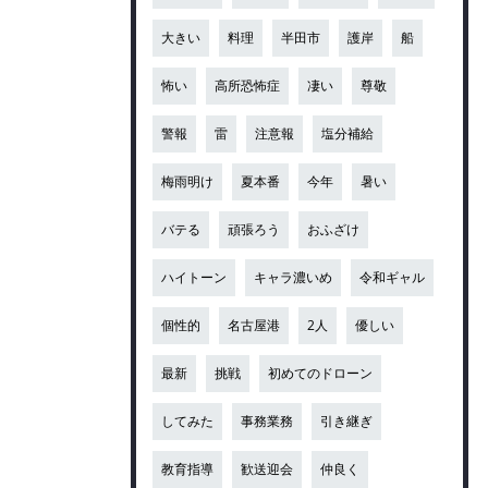
大きい
料理
半田市
護岸
船
怖い
高所恐怖症
凄い
尊敬
警報
雷
注意報
塩分補給
梅雨明け
夏本番
今年
暑い
バテる
頑張ろう
おふざけ
ハイトーン
キャラ濃いめ
令和ギャル
個性的
名古屋港
2人
優しい
最新
挑戦
初めてのドローン
してみた
事務業務
引き継ぎ
教育指導
歓送迎会
仲良く