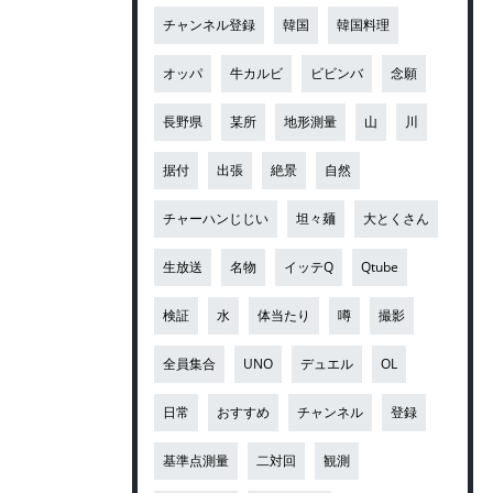
チャンネル登録
韓国
韓国料理
オッパ
牛カルビ
ビビンバ
念願
長野県
某所
地形測量
山
川
据付
出張
絶景
自然
チャーハンじじい
坦々麺
大とくさん
生放送
名物
イッテQ
Qtube
検証
水
体当たり
噂
撮影
全員集合
UNO
デュエル
OL
日常
おすすめ
チャンネル
登録
基準点測量
二対回
観測