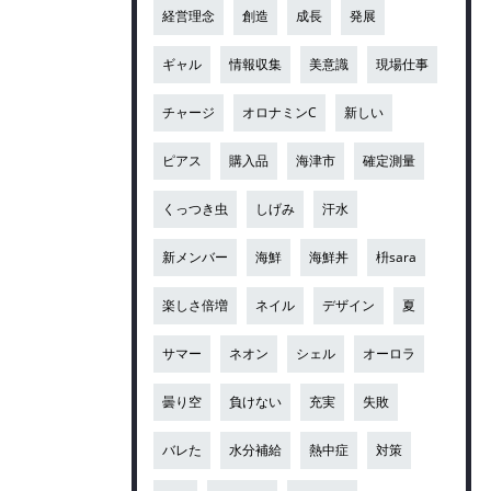
経営理念
創造
成長
発展
ギャル
情報収集
美意識
現場仕事
チャージ
オロナミンC
新しい
ピアス
購入品
海津市
確定測量
くっつき虫
しげみ
汗水
新メンバー
海鮮
海鮮丼
枡sara
楽しさ倍増
ネイル
デザイン
夏
サマー
ネオン
シェル
オーロラ
曇り空
負けない
充実
失敗
バレた
水分補給
熱中症
対策