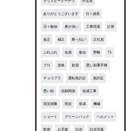
クリスピードーナツ
やる気
ありがとうございます
日々成長
日々勉強
奥が深い
工事現場
計算
改正
補正
酔っ払い
正社員
ぶれぶれ
全員
集合
野帳
TS
プロ
資格
歓迎
悪い顔選手権
チョコプラ
運転免許証
免許証
悪い顔
信頼関係
造成工事
現況測量
現況
造成
機械
ショート
グリーンバック
ヘルメット
即席
お手製
記念
記念写真