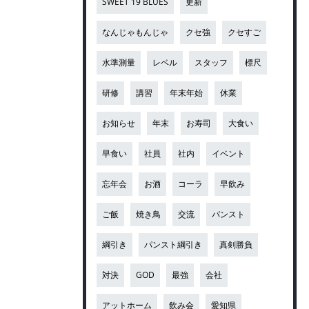
SWEET 19 BLUES
更新
なんじゃもんじゃ
クセ強
クセすご
水準測量
レベル
スタッフ
標尺
研修
講習
年末年始
休業
お知らせ
年末
お寿司
大食い
早食い
社員
社内
イベント
忘年会
お酒
コーラ
早飲み
ご飯
焼き鳥
交流
パンスト
綱引き
パンスト綱引き
真剣勝負
対決
GOD
最強
会社
アットホーム
飲み会
愛知県