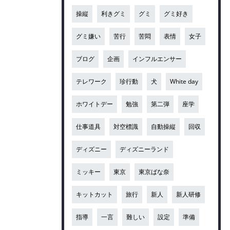
操縦
利きグミ
グミ
グミ好き
グミ嫌い
苦行
苦悶
表情
女子
ブログ
企画
インフルエンサー
テレワーク
珍行動
犬
White day
ホワイトデー
勉強
第二弾
座学
仕事道具
対空標識
自動操縦
回収
ディズニー
ディズニーランド
ミッキー
東京
東京ばな奈
キットカット
旅行
新人
新人研修
指導
一言
難しい
設定
準備