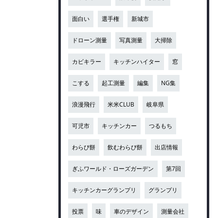
面白い
選手権
新城市
ドローン測量
写真測量
大掃除
カビキラー
キッチンハイター
窓
こする
起工測量
編集
NG集
浪漫飛行
米米CLUB
岐阜県
可児市
キッチンカー
つるもち
わらび餅
飲むわらび餅
出店情報
ぎふワールド・ローズガーデン
第7回
キッチンカーグランプリ
グランプリ
投票
味
車のデザイン
測量会社