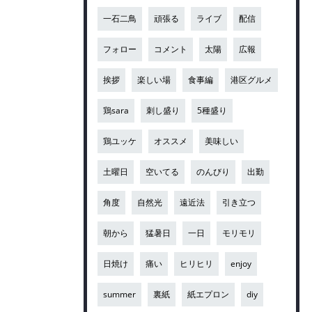
一石二鳥
頑張る
ライブ
配信
フォロー
コメント
太陽
広報
挨拶
楽しい場
食事編
港区グルメ
鶏sara
刺し盛り
5種盛り
鶏ユッケ
オススメ
美味しい
土曜日
空いてる
のんびり
出勤
角度
自然光
遠近法
引き立つ
朝から
猛暑日
一日
モリモリ
日焼け
痛い
ヒリヒリ
enjoy
summer
裏紙
紙エプロン
diy