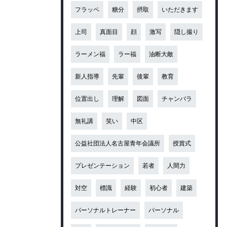
フラッペ
糖分
摂取
いただきます
上司
真面目
顔
激写
隠し撮り
ラーメン福
ラー福
油断大敵
新人指導
先輩
後輩
教育
位置出し
理解
図面
チャンバラ
無礼講
笑い
中区
公益社団法人名古屋青年会議所
授賞式
プレゼンテーション
若者
人間力
対空
標識
経験
初心者
建築
パーソナルトレーナー
パーソナル