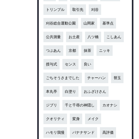
トリンブル
取引先
刈谷
刈谷総合運動公園
山岡家
基準点
公共測量
お土産
八ツ橋
こしあん
つぶあん
京都
抹茶
ニッキ
授与式
センス
良い
ごちそうさまでした
チャーハン
替玉
本丸亭
白塗り
おふざけさん
ジブリ
千と千尋の神隠し
カオナシ
クオリティ
変身
メイク
ハモリ我慢
バナナサンド
高評価