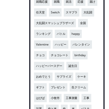
就職応援
就職
就活
応援
届け
任天堂
Switch
スマブラ
大乱闘
大乱闘スマッシュブラザーズ
全国
ランキング
バトル
happy
Valentine
ハッピー
バレンタイン
チョコ
チョコレート
birthday
ハッピーバースデー
誕生日
おめでとう
サプライズ
ケーキ
ギフト
プレゼント
生クリーム
はぴば
小牧市
工事測量
工事
設置
肉と米
肉
米
パスタ