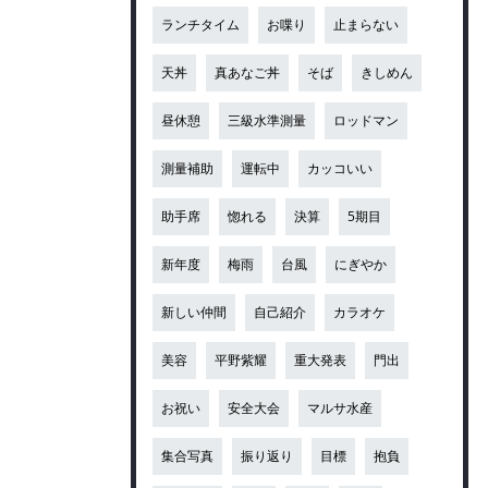
ランチタイム
お喋り
止まらない
天丼
真あなご丼
そば
きしめん
昼休憩
三級水準測量
ロッドマン
測量補助
運転中
カッコいい
助手席
惚れる
決算
5期目
新年度
梅雨
台風
にぎやか
新しい仲間
自己紹介
カラオケ
美容
平野紫耀
重大発表
門出
お祝い
安全大会
マルサ水産
集合写真
振り返り
目標
抱負