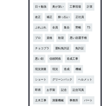
日々勉強
奥が深い
工事現場
計算
改正
補正
酔っ払い
正社員
ぶれぶれ
全員
集合
野帳
TS
プロ
資格
歓迎
悪い顔選手権
チョコプラ
運転免許証
免許証
悪い顔
信頼関係
造成工事
現況測量
現況
造成
機械
ショート
グリーンバック
ヘルメット
即席
お手製
記念
記念写真
土木工事
測量機械
事務所
パート