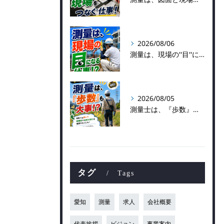
2026/08/06
測量は、現場の''目''になる仕事！？
2026/08/05
測量士は、『歩数』も大事！？
タグ
Tags
愛知
測量
求人
会社概要
代表挨拶
ビジョン
事業案内