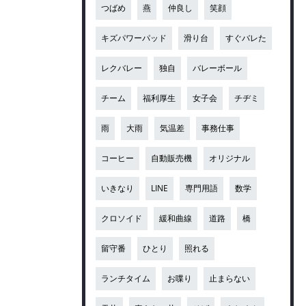
つばめ
燕
仲良し
笑顔
キズパワーパッド
滑り台
すぐバレた
レクバレー
独自
バレーボール
チーム
福利厚生
女子会
チヂミ
雨
大雨
気温差
事務仕事
コーヒー
自動販売機
オリジナル
いきなり
LINE
専門用語
数学
クロソイド
緩和曲線
道路
橋
留守番
ひとり
照れる
ランチタイム
お喋り
止まらない