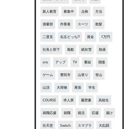
新人教育
募集中
点検
方法
測量部
作業着
スーツ
散髪
二度見
右左どっち!?
賞金
1万円
社長と部下
風船
紙吹雪
熱湯
sns
アップ
TV
番組
我慢
ゲーム
豊田市
山登り
登山
山頂
大荷物
尾張
学生
COURSE
求人票
履歴書
高校生
就職応援
就職
就活
応援
届け
任天堂
Switch
スマブラ
大乱闘