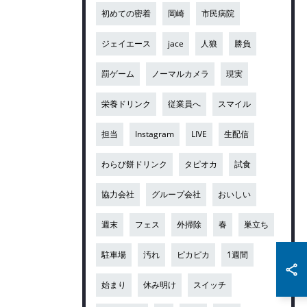
初めての密着
岡崎
市民病院
ジェイエース
jace
人狼
勝負
罰ゲーム
ノーマルカメラ
現実
栄養ドリンク
従業員へ
スマイル
担当
Instagram
LIVE
生配信
わらび餅ドリンク
タピオカ
試食
協力会社
グループ会社
おいしい
週末
フェス
外掃除
春
巣立ち
駐車場
汚れ
ピカピカ
1週間
始まり
休み明け
スイッチ