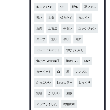
肉ニクまつり
祭り
開催
夏フェス
遊び
お盆
焼きたて
カルビ丼
お肉
土古店
牛タン
ユッケジャン
スープ
安い
早い
高知
ミレービスケット
やなせたかし
昔ながらのお菓子
懐かしい
J.ace
カーペット
白
黒
シンプル
かっこいい
J.aceカラー
しっくり
実物
かわいい
素敵
アップしました
現場密着