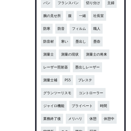
パン
フランスパン
切り分け
主婦
腕の見せ所
腹
一緒
社長室
防寒
防音
フィルム
職人
防音材
寒い
墨出し
墨壺
測量士
測量の現状
測量士の将来
レーザー照射器
墨出しレーザー
測量士補
PS5
プレステ
グランツーリスモ
コントローラー
ジャイロ機能
プライベート
時間
業務終了後
メリハリ
休憩
休憩中