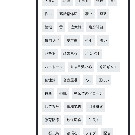
大きい
料理
半田市
護岸
船
怖い
高所恐怖症
凄い
尊敬
警報
雷
注意報
塩分補給
梅雨明け
夏本番
今年
暑い
バテる
頑張ろう
おふざけ
ハイトーン
キャラ濃いめ
令和ギャル
個性的
名古屋港
2人
優しい
最新
挑戦
初めてのドローン
してみた
事務業務
引き継ぎ
教育指導
歓送迎会
仲良く
一石二鳥
頑張る
ライブ
配信