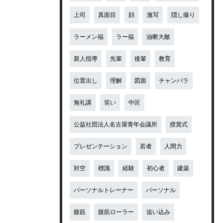
上司
真面目
顔
激写
隠し撮り
ラーメン福
ラー福
油断大敵
新人指導
先輩
後輩
教育
位置出し
理解
図面
チャンバラ
無礼講
笑い
中区
公益社団法人名古屋青年会議所
授賞式
プレゼンテーション
若者
人間力
対空
標識
経験
初心者
建築
パーソナルトレーナー
パーソナル
腹筋
腹筋ローラー
追い込み