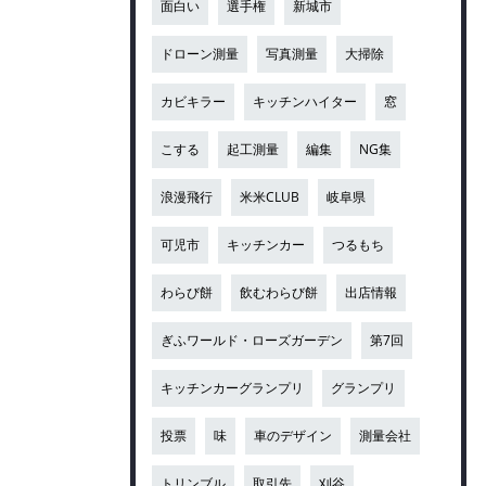
面白い
選手権
新城市
ドローン測量
写真測量
大掃除
カビキラー
キッチンハイター
窓
こする
起工測量
編集
NG集
浪漫飛行
米米CLUB
岐阜県
可児市
キッチンカー
つるもち
わらび餅
飲むわらび餅
出店情報
ぎふワールド・ローズガーデン
第7回
キッチンカーグランプリ
グランプリ
投票
味
車のデザイン
測量会社
トリンブル
取引先
刈谷