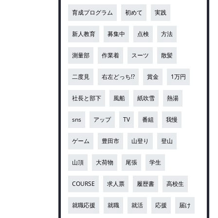
育成プログラム
初めて
実践
新人教育
募集中
点検
方法
測量部
作業着
スーツ
散髪
二度見
右左どっち!?
賞金
1万円
社長と部下
風船
紙吹雪
熱湯
sns
アップ
TV
番組
我慢
ゲーム
豊田市
山登り
登山
山頂
大荷物
尾張
学生
COURSE
求人票
履歴書
高校生
就職応援
就職
就活
応援
届け