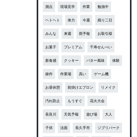
測点
現場見学
作業
勉強中
ヘトヘト
体力
今週
残り二日
みんな
来週
雨予報
お取引様
お菓子
プレミアム
千寿せんべい
新食感
クッキー
バター風味
体験
操作
作業場
高い
ゲーム機
お昼休憩
前掛けエプロン
リメイク
汚れ防止
もうすぐ
花火大会
長良川
天気予報
遊び場
大人
子供
法面
長久手市
ジブリパーク