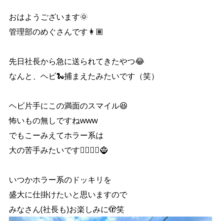
おはようございます🌞
管理部のめぐさんです👩🏽
先日社長から急に送られてきたやつ😂
なんと、ヘビ🐍捕まえたみたいです（笑）
ヘビ片手にこの満面のスマイル😆
怖いもの無しですねwww
でもこーみえてホラー系は
大の苦手みたいです🧛‍♀️🧟‍♂️🧌
いつかホラー系のドッキリを
盛大に仕掛けたいと思いますので
みなさん(社長も)お楽しみに🫣笑