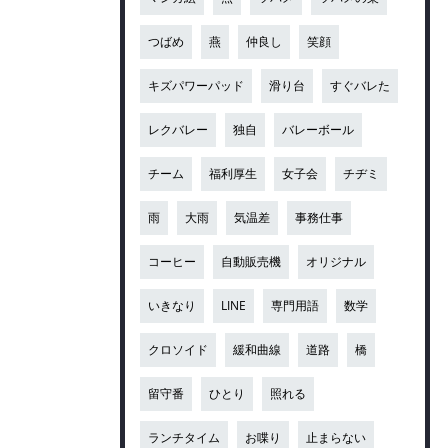
つばめ
燕
仲良し
笑顔
キズパワーパッド
滑り台
すぐバレた
レクバレー
独自
バレーボール
チーム
福利厚生
女子会
チヂミ
雨
大雨
気温差
事務仕事
コーヒー
自動販売機
オリジナル
いきなり
LINE
専門用語
数学
クロソイド
緩和曲線
道路
橋
留守番
ひとり
照れる
ランチタイム
お喋り
止まらない