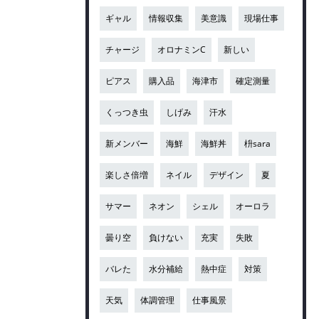
ギャル
情報収集
美意識
現場仕事
チャージ
オロナミンC
新しい
ピアス
購入品
海津市
確定測量
くっつき虫
しげみ
汗水
新メンバー
海鮮
海鮮丼
枡sara
楽しさ倍増
ネイル
デザイン
夏
サマー
ネオン
シェル
オーロラ
曇り空
負けない
充実
失敗
バレた
水分補給
熱中症
対策
天気
体調管理
仕事風景