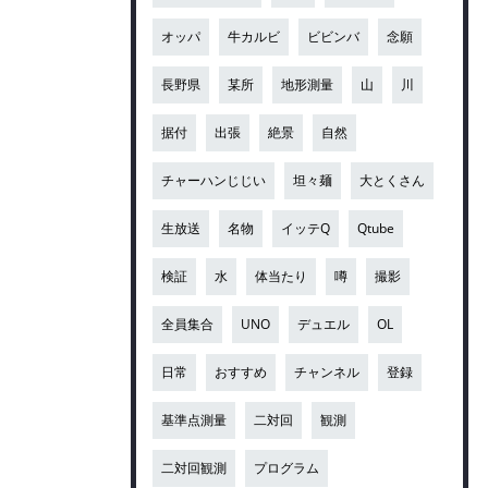
オッパ
牛カルビ
ビビンバ
念願
長野県
某所
地形測量
山
川
据付
出張
絶景
自然
チャーハンじじい
坦々麺
大とくさん
生放送
名物
イッテQ
Qtube
検証
水
体当たり
噂
撮影
全員集合
UNO
デュエル
OL
日常
おすすめ
チャンネル
登録
基準点測量
二対回
観測
二対回観測
プログラム