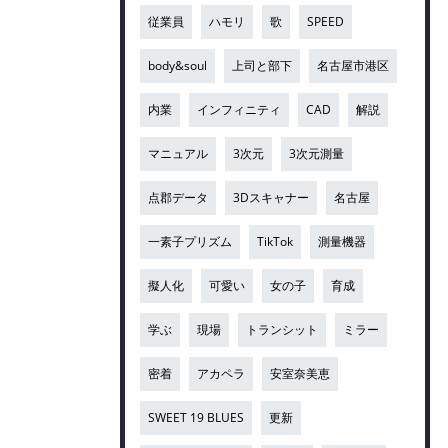
従業員
ハモリ
歌
SPEED
body&soul
上司と部下
名古屋市港区
内業
インフィニティ
CAD
解説
マニュアル
3次元
3次元測量
点郡データ
3Dスキャナー
名古屋
一素子プリズム
TikTok
測量機器
擬人化
可愛い
女の子
育成
学ぶ
現場
トランシット
ミラー
密着
アカペラ
安室奈美恵
SWEET 19 BLUES
更新