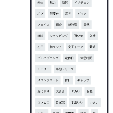
先生
魅力
訪問
イメチェン
ボブ
顔痩せ
意見
ビック
フェイス
紹介
総務課
天然
趣味
ショッピング
買い物
入社
初日
初ランチ
女子トーク
緊張
プチハプニング
定休日
休憩時間
チェリー
半顔シリーズ
メロンフロート
休日
ギャップ
おにぎり
大きさ
デカい
お昼
コンビニ
自家製
丁度いい
小さい