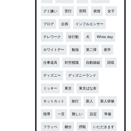
グミ嫌い
苦行
苦悶
表情
女子
ブログ
企画
インフルエンサー
テレワーク
珍行動
犬
White day
ホワイトデー
勉強
第二弾
座学
仕事道具
対空標識
自動操縦
回収
ディズニー
ディズニーランド
ミッキー
東京
東京ばな奈
キットカット
旅行
新人
新人研修
指導
一言
難しい
設定
準備
フラッペ
糖分
摂取
いただきます