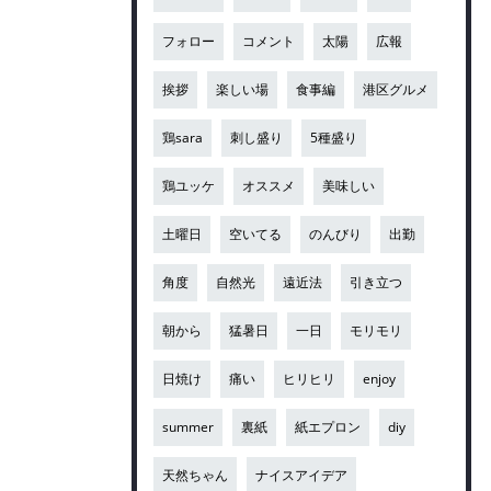
フォロー
コメント
太陽
広報
挨拶
楽しい場
食事編
港区グルメ
鶏sara
刺し盛り
5種盛り
鶏ユッケ
オススメ
美味しい
土曜日
空いてる
のんびり
出勤
角度
自然光
遠近法
引き立つ
朝から
猛暑日
一日
モリモリ
日焼け
痛い
ヒリヒリ
enjoy
summer
裏紙
紙エプロン
diy
天然ちゃん
ナイスアイデア