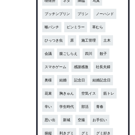
喫煙所
ネタ
降臨
写真
プッチンプリン
プリン
ノーハンド
喉パンチ
ピンミラー
草むら
ひっつき虫
原
施工管理
土木
会議
腹ごしらえ
四川
餃子
スマホゲーム
感謝感激
社長夫婦
奥様
結婚
記念日
結婚記念日
花束
胸きゅん
空気イス
筋トレ
辛い
学生時代
部活
青春
思い出
新城
空撮
お手伝い
操縦
利きグミ
グミ
グミ好き