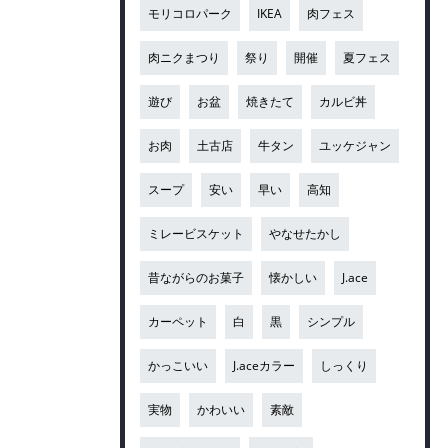
モリコロパーク
IKEA
肉フェス
肉ニクまつり
祭り
開催
夏フェス
遊び
お盆
焼きたて
カルビ丼
お肉
土古店
牛タン
ユッケジャン
スープ
安い
早い
高知
ミレービスケット
やなせたかし
昔ながらのお菓子
懐かしい
J.ace
カーペット
白
黒
シンプル
かっこいい
J.aceカラー
しっくり
実物
かわいい
素敵