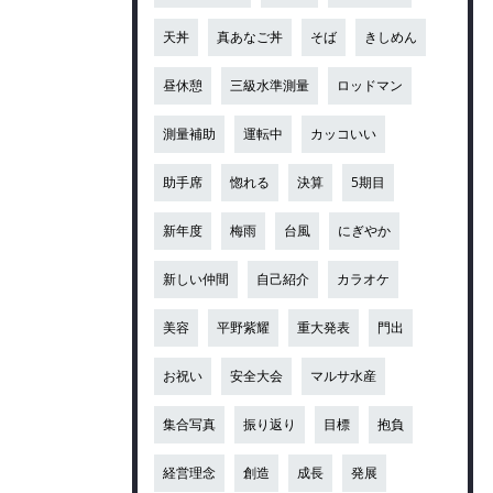
天丼
真あなご丼
そば
きしめん
昼休憩
三級水準測量
ロッドマン
測量補助
運転中
カッコいい
助手席
惚れる
決算
5期目
新年度
梅雨
台風
にぎやか
新しい仲間
自己紹介
カラオケ
美容
平野紫耀
重大発表
門出
お祝い
安全大会
マルサ水産
集合写真
振り返り
目標
抱負
経営理念
創造
成長
発展