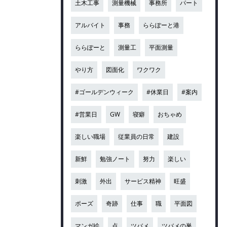
土木工事
測量機械
事務所
パート
アルバイト
事務
ららぽーと港
ららぽーと
測量工
平面測量
やり方
図面化
ワクワク
#ゴールデンウィーク
#休業日
#案内
#営業日
GW
寝癖
おちゃめ
楽しい職場
従業員の日常
建設
新鮮
勉強ノート
努力
楽しい
刺激
外出
サービス精神
旺盛
ポーズ
奇跡
仕事
職
平面図
マンガ絵
点
ツバメ
ツバメの巣