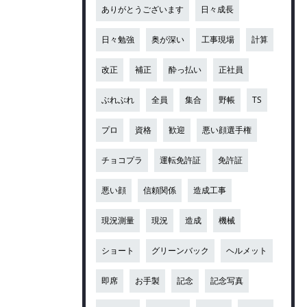
ありがとうございます
日々成長
日々勉強
奥が深い
工事現場
計算
改正
補正
酔っ払い
正社員
ぶれぶれ
全員
集合
野帳
TS
プロ
資格
歓迎
悪い顔選手権
チョコプラ
運転免許証
免許証
悪い顔
信頼関係
造成工事
現況測量
現況
造成
機械
ショート
グリーンバック
ヘルメット
即席
お手製
記念
記念写真