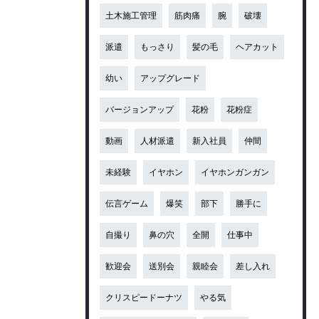
土木施工管理
筋肉痛
腕
破壊
派遣
もっさり
髪の毛
ヘアカット
幼い
アップグレード
バージョンアップ
花粉
花粉症
動画
人材派遣
新入社員
仲間
未経験
イヤホン
イヤホンガンガン
伝言ゲーム
爆笑
部下
勝手に
自撮り
鼻の穴
全開
仕事中
歓迎会
送別会
親睦会
差し入れ
クリスピードーナツ
やる気