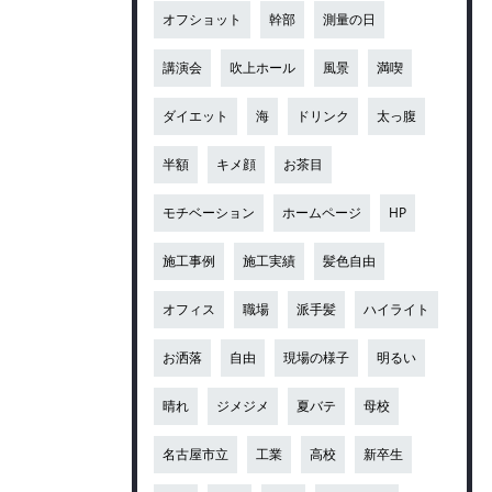
オフショット
幹部
測量の日
講演会
吹上ホール
風景
満喫
ダイエット
海
ドリンク
太っ腹
半額
キメ顔
お茶目
モチベーション
ホームページ
HP
施工事例
施工実績
髪色自由
オフィス
職場
派手髪
ハイライト
お洒落
自由
現場の様子
明るい
晴れ
ジメジメ
夏バテ
母校
名古屋市立
工業
高校
新卒生