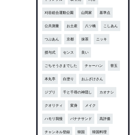
刈谷総合運動公園
山岡家
基準点
公共測量
お土産
八ツ橋
こしあん
つぶあん
京都
抹茶
ニッキ
授与式
センス
良い
ごちそうさまでした
チャーハン
替玉
本丸亭
白塗り
おふざけさん
ジブリ
千と千尋の神隠し
カオナシ
クオリティ
変身
メイク
ハモリ我慢
バナナサンド
高評価
チャンネル登録
韓国
韓国料理