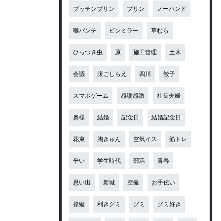
プッチンプリン
プリン
ノーハンド
喉パンチ
ピンミラー
草むら
ひっつき虫
原
施工管理
土木
会議
腹ごしらえ
四川
餃子
スマホゲーム
感謝感激
社長夫婦
奥様
結婚
記念日
結婚記念日
花束
胸きゅん
空気イス
筋トレ
辛い
学生時代
部活
青春
思い出
新城
空撮
お手伝い
操縦
利きグミ
グミ
グミ好き