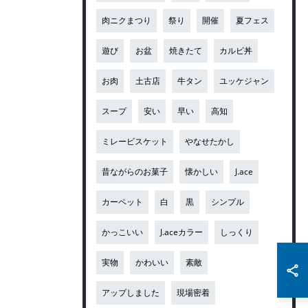
肉ニクまつり
祭り
開催
夏フェス
遊び
お盆
焼きたて
カルビ丼
お肉
土古店
牛タン
ユッケジャン
スープ
安い
早い
高知
ミレービスケット
やなせたかし
昔ながらのお菓子
懐かしい
J.ace
カーペット
白
黒
シンプル
かっこいい
J.aceカラー
しっくり
実物
かわいい
素敵
アップしました
現場密着