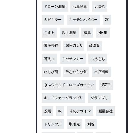
ドローン測量
写真測量
大掃除
カビキラー
キッチンハイター
窓
こする
起工測量
編集
NG集
浪漫飛行
米米CLUB
岐阜県
可児市
キッチンカー
つるもち
わらび餅
飲むわらび餅
出店情報
ぎふワールド・ローズガーデン
第7回
キッチンカーグランプリ
グランプリ
投票
味
車のデザイン
測量会社
トリンブル
取引先
刈谷