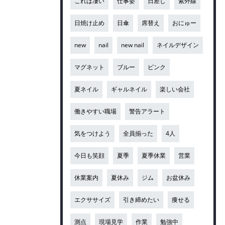
これは凄い
仕事姿
日差し
紫外線
日焼け止め
日傘
席替え
おにゅー
new
nail
new nail
ネイルデザイン
マグネット
ブルー
ピンク
夏ネイル
ギャルネイル
楽しい会社
働きやすい職場
警告アラート
気をつけよう
全員揃った
4人
今日も笑顔
夏季
夏季休業
営業
休業案内
夏休み
ジム
お盆休み
エクササイズ
引き締めたい
痩せる
測点
現場見学
作業
勉強中