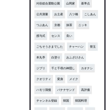
刈谷総合運動公園
山岡家
基準点
公共測量
お土産
八ツ橋
こしあん
つぶあん
京都
抹茶
ニッキ
授与式
センス
良い
ごちそうさまでした
チャーハン
替玉
本丸亭
白塗り
おふざけさん
ジブリ
千と千尋の神隠し
カオナシ
クオリティ
変身
メイク
ハモリ我慢
バナナサンド
高評価
チャンネル登録
韓国
韓国料理