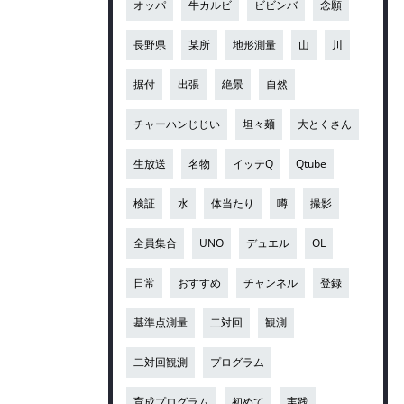
オッパ
牛カルビ
ビビンバ
念願
長野県
某所
地形測量
山
川
据付
出張
絶景
自然
チャーハンじじい
坦々麺
大とくさん
生放送
名物
イッテQ
Qtube
検証
水
体当たり
噂
撮影
全員集合
UNO
デュエル
OL
日常
おすすめ
チャンネル
登録
基準点測量
二対回
観測
二対回観測
プログラム
育成プログラム
初めて
実践