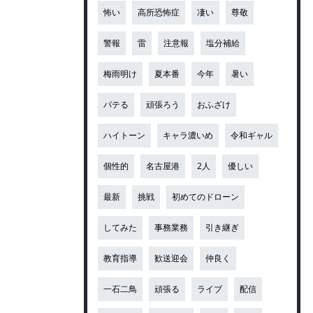
怖い
高所恐怖症
凄い
尊敬
警報
雷
注意報
塩分補給
梅雨明け
夏本番
今年
暑い
バテる
頑張ろう
おふざけ
ハイトーン
キャラ濃いめ
令和ギャル
個性的
名古屋港
2人
優しい
最新
挑戦
初めてのドローン
してみた
事務業務
引き継ぎ
教育指導
歓送迎会
仲良く
一石二鳥
頑張る
ライブ
配信