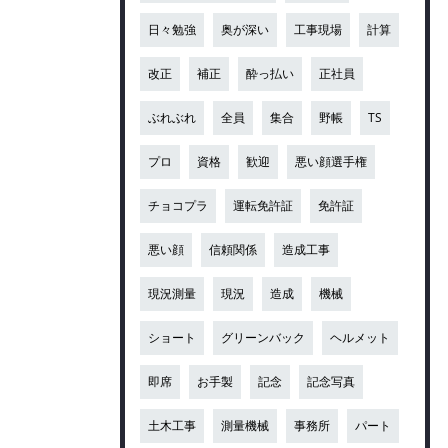
日々勉強
奥が深い
工事現場
計算
改正
補正
酔っ払い
正社員
ぶれぶれ
全員
集合
野帳
TS
プロ
資格
歓迎
悪い顔選手権
チョコプラ
運転免許証
免許証
悪い顔
信頼関係
造成工事
現況測量
現況
造成
機械
ショート
グリーンバック
ヘルメット
即席
お手製
記念
記念写真
土木工事
測量機械
事務所
パート