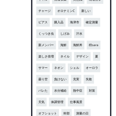
チャージ
オロナミンC
新しい
ピアス
購入品
海津市
確定測量
くっつき虫
しげみ
汗水
新メンバー
海鮮
海鮮丼
枡sara
楽しさ倍増
ネイル
デザイン
夏
サマー
ネオン
シェル
オーロラ
曇り空
負けない
充実
失敗
バレた
水分補給
熱中症
対策
天気
体調管理
仕事風景
オフショット
幹部
測量の日