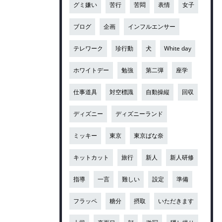
グミ嫌い
苦行
苦悶
表情
女子
ブログ
企画
インフルエンサー
テレワーク
珍行動
犬
White day
ホワイトデー
勉強
第二弾
座学
仕事道具
対空標識
自動操縦
回収
ディズニー
ディズニーランド
ミッキー
東京
東京ばな奈
キットカット
旅行
新人
新人研修
指導
一言
難しい
設定
準備
フラッペ
糖分
摂取
いただきます