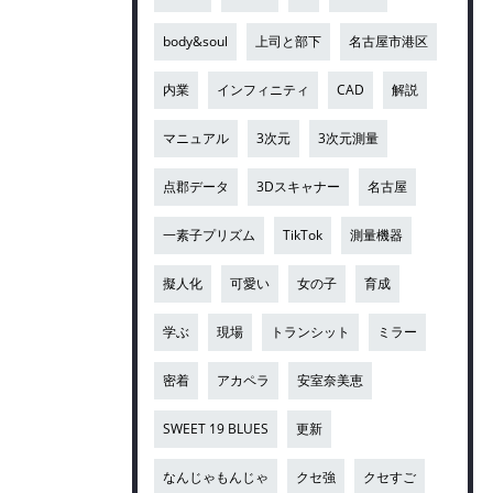
body&soul
上司と部下
名古屋市港区
内業
インフィニティ
CAD
解説
マニュアル
3次元
3次元測量
点郡データ
3Dスキャナー
名古屋
一素子プリズム
TikTok
測量機器
擬人化
可愛い
女の子
育成
学ぶ
現場
トランシット
ミラー
密着
アカペラ
安室奈美恵
SWEET 19 BLUES
更新
なんじゃもんじゃ
クセ強
クセすご