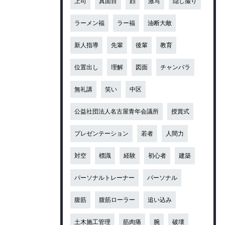
上司
真面目
顔
激写
隠し撮り
ラーメン福
ラー福
油断大敵
新人指導
先輩
後輩
教育
位置出し
理解
図面
チャンバラ
無礼講
笑い
中区
公益社団法人名古屋青年会議所
授賞式
プレゼンテーション
若者
人間力
対空
標識
経験
初心者
建築
パーソナルトレーナー
パーソナル
腹筋
腹筋ローラー
追い込み
土木施工管理
筋肉痛
腕
破壊