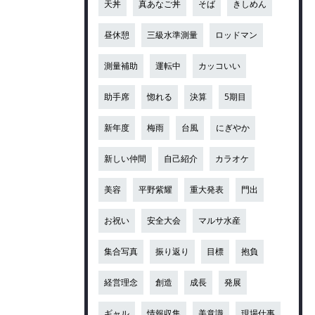
天丼
真あなご丼
そば
きしめん
昼休憩
三級水準測量
ロッドマン
測量補助
運転中
カッコいい
助手席
惚れる
決算
5期目
新年度
梅雨
台風
にぎやか
新しい仲間
自己紹介
カラオケ
美容
平野紫耀
重大発表
門出
お祝い
安全大会
マルサ水産
集合写真
振り返り
目標
抱負
経営理念
創造
成長
発展
ギャル
情報収集
美意識
現場仕事