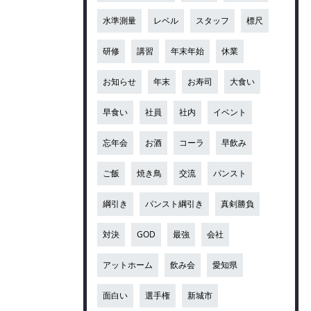
水準測量
レベル
スタッフ
標尺
研修
講習
年末年始
休業
お知らせ
年末
お寿司
大食い
早食い
社員
社内
イベント
忘年会
お酒
コーラ
早飲み
ご飯
焼き鳥
交流
パンスト
綱引き
パンスト綱引き
真剣勝負
対決
GOD
最強
会社
アットホーム
飲み会
愛知県
面白い
選手権
新城市