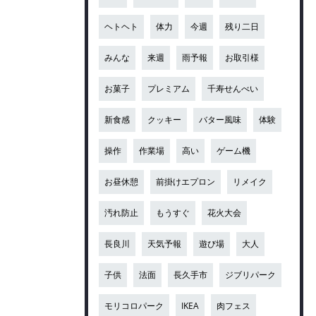
ヘトヘト
体力
今週
残り二日
みんな
来週
雨予報
お取引様
お菓子
プレミアム
千寿せんべい
新食感
クッキー
バター風味
体験
操作
作業場
高い
ゲーム機
お昼休憩
前掛けエプロン
リメイク
汚れ防止
もうすぐ
花火大会
長良川
天気予報
遊び場
大人
子供
法面
長久手市
ジブリパーク
モリコロパーク
IKEA
肉フェス