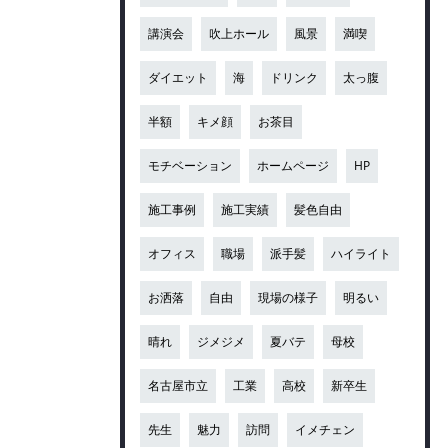
講演会
吹上ホール
風景
満喫
ダイエット
海
ドリンク
太っ腹
半額
キメ顔
お茶目
モチベーション
ホームページ
HP
施工事例
施工実績
髪色自由
オフィス
職場
派手髪
ハイライト
お洒落
自由
現場の様子
明るい
晴れ
ジメジメ
夏バテ
母校
名古屋市立
工業
高校
新卒生
先生
魅力
訪問
イメチェン