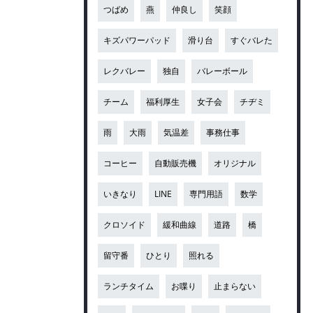
つばめ
燕
仲良し
笑顔
キズパワーパッド
滑り台
すぐバレた
レクバレー
独自
バレーボール
チーム
福利厚生
女子会
チヂミ
雨
大雨
気温差
事務仕事
コーヒー
自動販売機
オリジナル
いきなり
LINE
専門用語
数学
クロソイド
緩和曲線
道路
橋
留守番
ひとり
照れる
ランチタイム
お喋り
止まらない