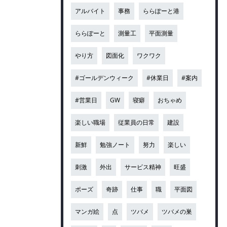
アルバイト
事務
ららぽーと港
ららぽーと
測量工
平面測量
やり方
図面化
ワクワク
#ゴールデンウィーク
#休業日
#案内
#営業日
GW
寝癖
おちゃめ
楽しい職場
従業員の日常
建設
新鮮
勉強ノート
努力
楽しい
刺激
外出
サービス精神
旺盛
ポーズ
奇跡
仕事
職
平面図
マンガ絵
点
ツバメ
ツバメの巣