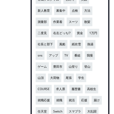
新人教育
募集中
点検
方法
測量部
作業着
スーツ
散髪
二度見
右左どっち!?
賞金
1万円
社長と部下
風船
紙吹雪
熱湯
sns
アップ
TV
番組
我慢
ゲーム
豊田市
山登り
登山
山頂
大荷物
尾張
学生
COURSE
求人票
履歴書
高校生
就職応援
就職
就活
応援
届け
任天堂
Switch
スマブラ
大乱闘