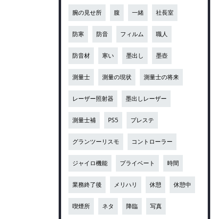
腕の見せ所
腹
一緒
社長室
防寒
防音
フィルム
職人
防音材
寒い
墨出し
墨壺
測量士
測量の現状
測量士の将来
レーザー照射器
墨出しレーザー
測量士補
PS5
プレステ
グランツーリスモ
コントローラー
ジャイロ機能
プライベート
時間
業務終了後
メリハリ
休憩
休憩中
喫煙所
ネタ
降臨
写真