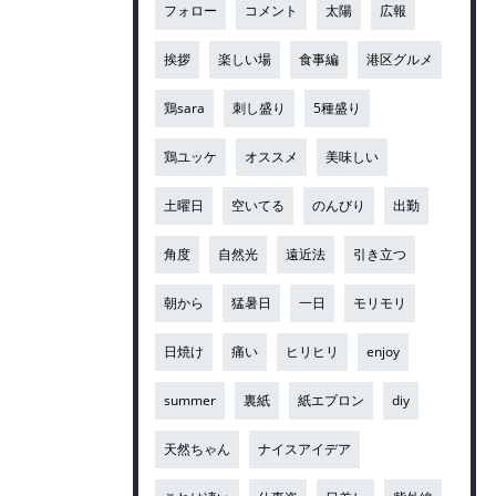
フォロー
コメント
太陽
広報
挨拶
楽しい場
食事編
港区グルメ
鶏sara
刺し盛り
5種盛り
鶏ユッケ
オススメ
美味しい
土曜日
空いてる
のんびり
出勤
角度
自然光
遠近法
引き立つ
朝から
猛暑日
一日
モリモリ
日焼け
痛い
ヒリヒリ
enjoy
summer
裏紙
紙エプロン
diy
天然ちゃん
ナイスアイデア