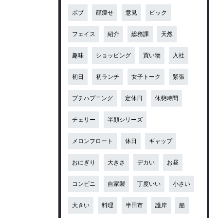
ボブ
顔痩せ
意見
ビック
フェイス
紹介
総務課
天然
趣味
ショッピング
買い物
入社
初日
初ランチ
女子トーク
緊張
プチハプニング
定休日
休憩時間
チェリー
半顔シリーズ
メロンフロート
休日
ギャップ
おにぎり
大きさ
デカい
お昼
コンビニ
自家製
丁度いい
小さい
大きい
料理
半田市
護岸
船