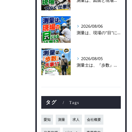
測量は、図面と現場をつなぐ仕事！
2026/08/06
測量は、現場の''目''になる仕事！？
2026/08/05
測量士は、『歩数』も大事！？
タグ
Tags
愛知
測量
求人
会社概要