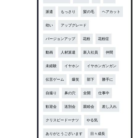
派遣
もっさり
髪の毛
ヘアカット
幼い
アップグレード
バージョンアップ
花粉
花粉症
動画
人材派遣
新入社員
仲間
未経験
イヤホン
イヤホンガンガン
伝言ゲーム
爆笑
部下
勝手に
自撮り
鼻の穴
全開
仕事中
歓迎会
送別会
親睦会
差し入れ
クリスピードーナツ
やる気
ありがとうございます
日々成長