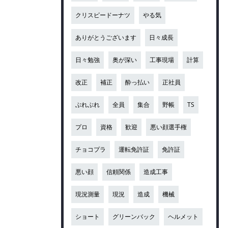
クリスピードーナツ
やる気
ありがとうございます
日々成長
日々勉強
奥が深い
工事現場
計算
改正
補正
酔っ払い
正社員
ぶれぶれ
全員
集合
野帳
TS
プロ
資格
歓迎
悪い顔選手権
チョコプラ
運転免許証
免許証
悪い顔
信頼関係
造成工事
現況測量
現況
造成
機械
ショート
グリーンバック
ヘルメット