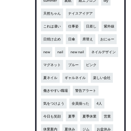
summer
裏紙
紙エプロン
diy
天然ちゃん
ナイスアイデア
これは凄い
仕事姿
日差し
紫外線
日焼け止め
日傘
席替え
おにゅー
new
nail
new nail
ネイルデザイン
マグネット
ブルー
ピンク
夏ネイル
ギャルネイル
楽しい会社
働きやすい職場
警告アラート
気をつけよう
全員揃った
4人
今日も笑顔
夏季
夏季休業
営業
休業案内
夏休み
ジム
お盆休み