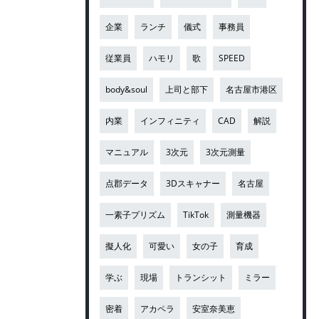
企業
ランチ
儀式
事務員
従業員
ハモリ
歌
SPEED
body&soul
上司と部下
名古屋市港区
内業
インフィニティ
CAD
解説
マニュアル
3次元
3次元測量
点郡データ
3Dスキャナー
名古屋
一素子プリズム
TikTok
測量機器
擬人化
可愛い
女の子
育成
学ぶ
現場
トランシット
ミラー
密着
アカペラ
安室奈美恵