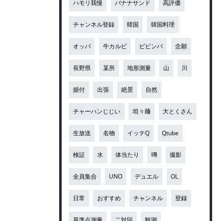
ハモリ我慢
バナナサンド
高評価
チャンネル登録
韓国
韓国料理
オッパ
牛カルビ
ビビンバ
念願
長野県
某所
地形測量
山
川
据付
出張
絶景
自然
チャーハンじじい
坦々麺
大とくさん
生放送
名物
イッテQ
Qtube
検証
水
体当たり
噂
撮影
全員集合
UNO
デュエル
OL
日常
おすすめ
チャンネル
登録
基準点測量
二対回
観測