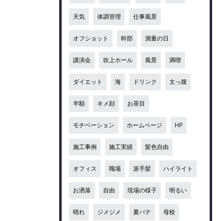
天気
体調管理
仕事風景
オフショット
幹部
測量の日
講演会
吹上ホール
風景
満喫
ダイエット
海
ドリンク
太っ腹
半額
キメ顔
お茶目
モチベーション
ホームページ
HP
施工事例
施工実績
髪色自由
オフィス
職場
派手髪
ハイライト
お洒落
自由
現場の様子
明るい
晴れ
ジメジメ
夏バテ
母校