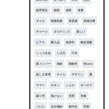
経営理念
創造
成長
発展
ギャル
情報収集
美意識
現場仕事
チャージ
オロナミンC
新しい
ピアス
購入品
海津市
確定測量
くっつき虫
しげみ
汗水
新メンバー
海鮮
海鮮丼
枡sara
楽しさ倍増
ネイル
デザイン
夏
サマー
ネオン
シェル
オーロラ
曇り空
負けない
充実
失敗
バレた
水分補給
熱中症
対策