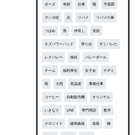
ポーズ
奇跡
仕事
職
平面図
マンガ絵
点
ツバメ
ツバメの巣
つばめ
燕
仲良し
笑顔
キズパワーパッド
滑り台
すぐバレた
レクバレー
独自
バレーボール
チーム
福利厚生
女子会
チヂミ
雨
大雨
気温差
事務仕事
コーヒー
自動販売機
オリジナル
いきなり
LINE
専門用語
数学
クロソイド
緩和曲線
道路
橋