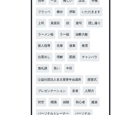
指導
一言
難しい
設定
準備
フラッペ
糖分
摂取
いただきます
上司
真面目
顔
激写
隠し撮り
ラーメン福
ラー福
油断大敵
新人指導
先輩
後輩
教育
位置出し
理解
図面
チャンバラ
無礼講
笑い
中区
公益社団法人名古屋青年会議所
授賞式
プレゼンテーション
若者
人間力
対空
標識
経験
初心者
建築
パーソナルトレーナー
パーソナル