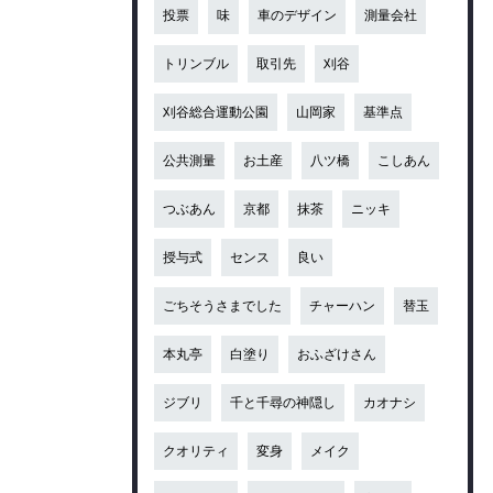
投票
味
車のデザイン
測量会社
トリンブル
取引先
刈谷
刈谷総合運動公園
山岡家
基準点
公共測量
お土産
八ツ橋
こしあん
つぶあん
京都
抹茶
ニッキ
授与式
センス
良い
ごちそうさまでした
チャーハン
替玉
本丸亭
白塗り
おふざけさん
ジブリ
千と千尋の神隠し
カオナシ
クオリティ
変身
メイク