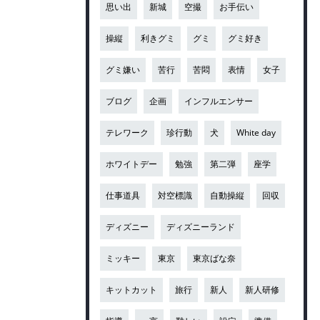
思い出
新城
空撮
お手伝い
操縦
利きグミ
グミ
グミ好き
グミ嫌い
苦行
苦悶
表情
女子
ブログ
企画
インフルエンサー
テレワーク
珍行動
犬
White day
ホワイトデー
勉強
第二弾
座学
仕事道具
対空標識
自動操縦
回収
ディズニー
ディズニーランド
ミッキー
東京
東京ばな奈
キットカット
旅行
新人
新人研修