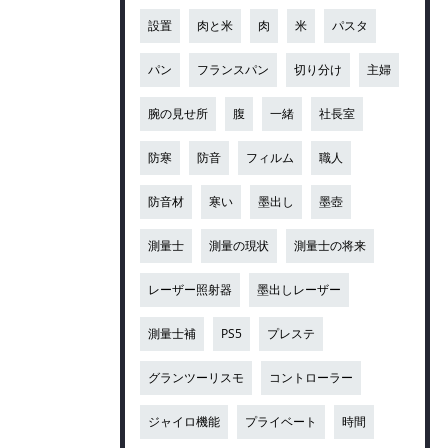
設置
肉と米
肉
米
パスタ
パン
フランスパン
切り分け
主婦
腕の見せ所
腹
一緒
社長室
防寒
防音
フィルム
職人
防音材
寒い
墨出し
墨壺
測量士
測量の現状
測量士の将来
レーザー照射器
墨出しレーザー
測量士補
PS5
プレステ
グランツーリスモ
コントローラー
ジャイロ機能
プライベート
時間