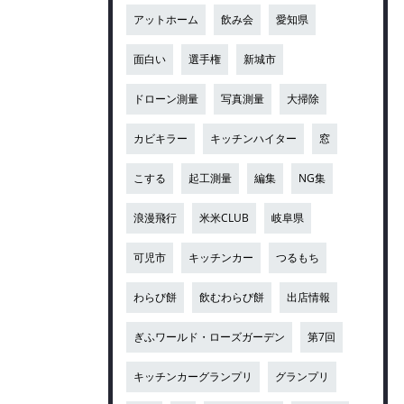
アットホーム
飲み会
愛知県
面白い
選手権
新城市
ドローン測量
写真測量
大掃除
カビキラー
キッチンハイター
窓
こする
起工測量
編集
NG集
浪漫飛行
米米CLUB
岐阜県
可児市
キッチンカー
つるもち
わらび餅
飲むわらび餅
出店情報
ぎふワールド・ローズガーデン
第7回
キッチンカーグランプリ
グランプリ