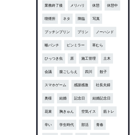
業務終了後
メリハリ
休憩
休憩中
喫煙所
ネタ
降臨
写真
プッチンプリン
プリン
ノーハンド
喉パンチ
ピンミラー
草むら
ひっつき虫
原
施工管理
土木
会議
腹ごしらえ
四川
餃子
スマホゲーム
感謝感激
社長夫婦
奥様
結婚
記念日
結婚記念日
花束
胸きゅん
空気イス
筋トレ
辛い
学生時代
部活
青春