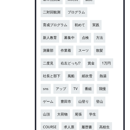
二対回観測
プログラム
育成プログラム
初めて
実践
新人教育
募集中
点検
方法
測量部
作業着
スーツ
散髪
二度見
右左どっち!?
賞金
1万円
社長と部下
風船
紙吹雪
熱湯
sns
アップ
TV
番組
我慢
ゲーム
豊田市
山登り
登山
山頂
大荷物
尾張
学生
COURSE
求人票
履歴書
高校生