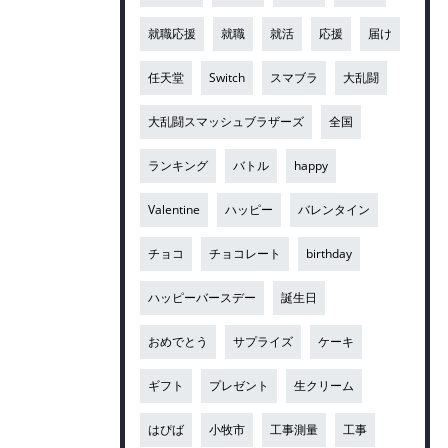
就職応援
就職
就活
応援
届け
任天堂
Switch
スマブラ
大乱闘
大乱闘スマッシュブラザーズ
全国
ランキング
バトル
happy
Valentine
ハッピー
バレンタイン
チョコ
チョコレート
birthday
ハッピーバースデー
誕生日
おめでとう
サプライズ
ケーキ
ギフト
プレゼント
生クリーム
はぴば
小牧市
工事測量
工事