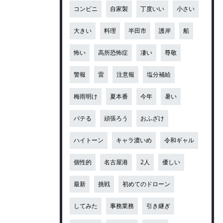
コンビニ
自家製
丁度いい
小さい
大きい
料理
半田市
護岸
船
怖い
高所恐怖症
凄い
尊敬
警報
雷
注意報
塩分補給
梅雨明け
夏本番
今年
暑い
バテる
頑張ろう
おふざけ
ハイトーン
キャラ濃いめ
令和ギャル
個性的
名古屋港
2人
優しい
最新
挑戦
初めてのドローン
してみた
事務業務
引き継ぎ