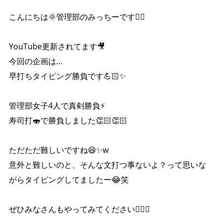
こんにちは🌞管理部のみっちーです🙋‍♀️
YouTube更新されてます🎥
今回の企画は…
早打ちタイピング勝負です💪🏻✨
管理部女子4人で真剣勝負⚡️
寿司打🍣で勝負しました👏🏻👏🏻
ただただ難しいですね😆✨w
意外と難しいのと、そんな文打つ事ないよ？って思いな
がらタイピングしてましたー😂笑
ぜひみなさんもやってみてください👍🏻✨