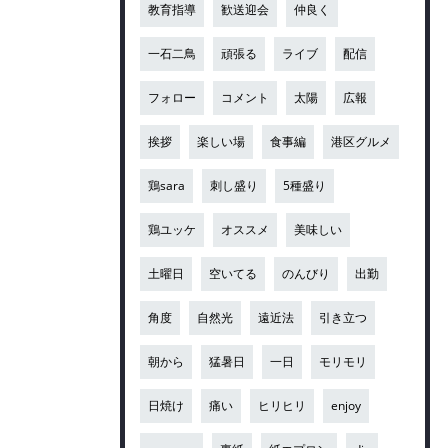
教育指導
歓送迎会
仲良く
一石二鳥
頑張る
ライブ
配信
フォロー
コメント
太陽
広報
挨拶
楽しい場
食事編
港区グルメ
鶏sara
刺し盛り
5種盛り
鶏ユッケ
オススメ
美味しい
土曜日
空いてる
のんびり
出勤
角度
自然光
遠近法
引き立つ
朝から
猛暑日
一日
モリモリ
日焼け
痛い
ヒリヒリ
enjoy