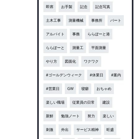
即席
お手製
記念
記念写真
土木工事
測量機械
事務所
パート
アルバイト
事務
ららぽーと港
ららぽーと
測量工
平面測量
やり方
図面化
ワクワク
#ゴールデンウィーク
#休業日
#案内
#営業日
GW
寝癖
おちゃめ
楽しい職場
従業員の日常
建設
新鮮
勉強ノート
努力
楽しい
刺激
外出
サービス精神
旺盛