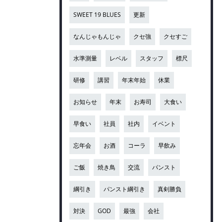
SWEET 19 BLUES
更新
なんじゃもんじゃ
クセ強
クセすご
水準測量
レベル
スタッフ
標尺
研修
講習
年末年始
休業
お知らせ
年末
お寿司
大食い
早食い
社員
社内
イベント
忘年会
お酒
コーラ
早飲み
ご飯
焼き鳥
交流
パンスト
綱引き
パンスト綱引き
真剣勝負
対決
GOD
最強
会社