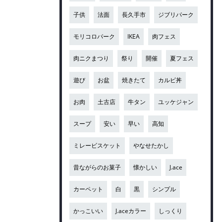
子供
法面
長久手市
ジブリパーク
モリコロパーク
IKEA
肉フェス
肉ニクまつり
祭り
開催
夏フェス
遊び
お盆
焼きたて
カルビ丼
お肉
土古店
牛タン
ユッケジャン
スープ
安い
早い
高知
ミレービスケット
やなせたかし
昔ながらのお菓子
懐かしい
J.ace
カーペット
白
黒
シンプル
かっこいい
J.aceカラー
しっくり