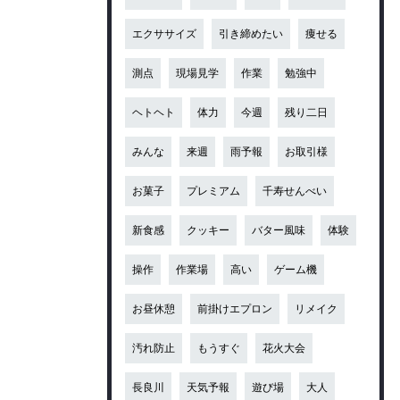
エクササイズ
引き締めたい
痩せる
測点
現場見学
作業
勉強中
ヘトヘト
体力
今週
残り二日
みんな
来週
雨予報
お取引様
お菓子
プレミアム
千寿せんべい
新食感
クッキー
バター風味
体験
操作
作業場
高い
ゲーム機
お昼休憩
前掛けエプロン
リメイク
汚れ防止
もうすぐ
花火大会
長良川
天気予報
遊び場
大人