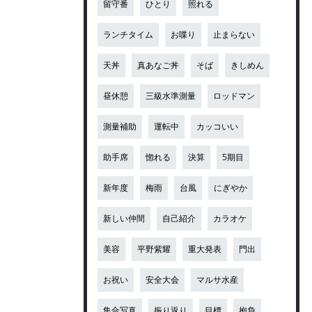
留守番
ひとり
照れる
ランチタイム
お喋り
止まらない
天丼
真あなご丼
そば
きしめん
昼休憩
三級水準測量
ロッドマン
測量補助
運転中
カッコいい
助手席
惚れる
決算
5期目
新年度
梅雨
台風
にぎやか
新しい仲間
自己紹介
カラオケ
美容
平野紫耀
重大発表
門出
お祝い
安全大会
マルサ水産
集合写真
振り返り
目標
抱負