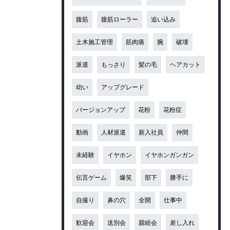
腹筋
腹筋ローラー
追い込み
土木施工管理
筋肉痛
腕
破壊
派遣
もっさり
髪の毛
ヘアカット
幼い
アップグレード
バージョンアップ
花粉
花粉症
動画
人材派遣
新入社員
仲間
未経験
イヤホン
イヤホンガンガン
伝言ゲーム
爆笑
部下
勝手に
自撮り
鼻の穴
全開
仕事中
歓迎会
送別会
親睦会
差し入れ