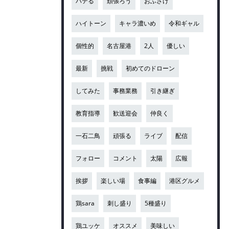
バテる
頑張ろう
おふざけ
ハイトーン
キャラ濃いめ
令和ギャル
個性的
名古屋港
2人
優しい
最新
挑戦
初めてのドローン
してみた
事務業務
引き継ぎ
教育指導
歓送迎会
仲良く
一石二鳥
頑張る
ライブ
配信
フォロー
コメント
太陽
広報
挨拶
楽しい場
食事編
港区グルメ
鶏sara
刺し盛り
5種盛り
鶏ユッケ
オススメ
美味しい