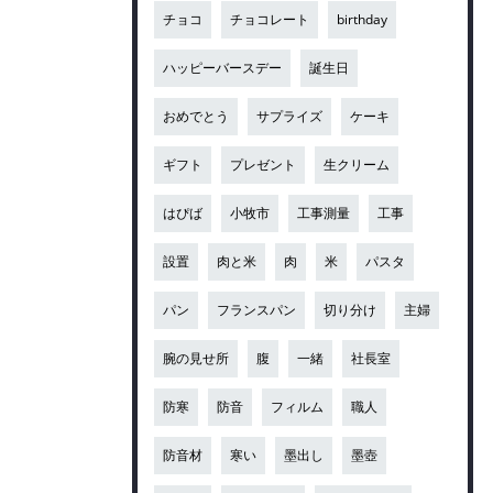
チョコ
チョコレート
birthday
ハッピーバースデー
誕生日
おめでとう
サプライズ
ケーキ
ギフト
プレゼント
生クリーム
はぴば
小牧市
工事測量
工事
設置
肉と米
肉
米
パスタ
パン
フランスパン
切り分け
主婦
腕の見せ所
腹
一緒
社長室
防寒
防音
フィルム
職人
防音材
寒い
墨出し
墨壺