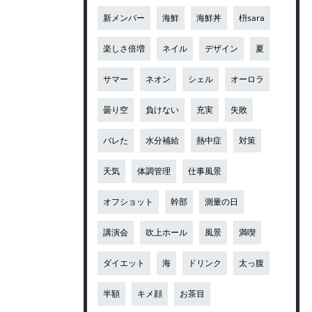
新メンバー
海鮮
海鮮丼
枡sara
楽しさ倍増
ネイル
デザイン
夏
サマー
ネオン
シェル
オーロラ
曇り空
負けない
充実
失敗
バレた
水分補給
熱中症
対策
天気
体調管理
仕事風景
オフショット
幹部
測量の日
講演会
吹上ホール
風景
満喫
ダイエット
海
ドリンク
太っ腹
半額
キメ顔
お茶目