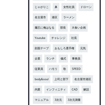
じゃがりこ
鼻
女性社員
ドローン
名古屋市
港区
ラーメン
麺王に俺はなる
部長
大食い企画
Youtube
チャレンジ
社長
顔面テープ
おもしろ選手権
元気
企業
ランチ
儀式
事務員
従業員
ハモリ
歌
SPEED
body&soul
上司と部下
名古屋市港区
内業
インフィニティ
CAD
解説
マニュアル
3次元
3次元測量