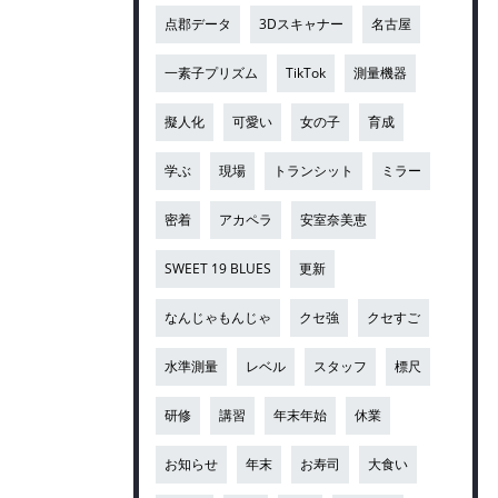
点郡データ
3Dスキャナー
名古屋
一素子プリズム
TikTok
測量機器
擬人化
可愛い
女の子
育成
学ぶ
現場
トランシット
ミラー
密着
アカペラ
安室奈美恵
SWEET 19 BLUES
更新
なんじゃもんじゃ
クセ強
クセすご
水準測量
レベル
スタッフ
標尺
研修
講習
年末年始
休業
お知らせ
年末
お寿司
大食い