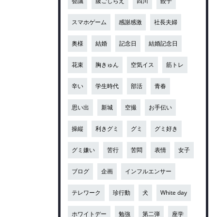
会議
腹ごしらえ
四川
餃子
スマホゲーム
感謝感激
社長夫婦
奥様
結婚
記念日
結婚記念日
花束
胸きゅん
空気イス
筋トレ
辛い
学生時代
部活
青春
思い出
新城
空撮
お手伝い
操縦
利きグミ
グミ
グミ好き
グミ嫌い
苦行
苦悶
表情
女子
ブログ
企画
インフルエンサー
テレワーク
珍行動
犬
White day
ホワイトデー
勉強
第二弾
座学