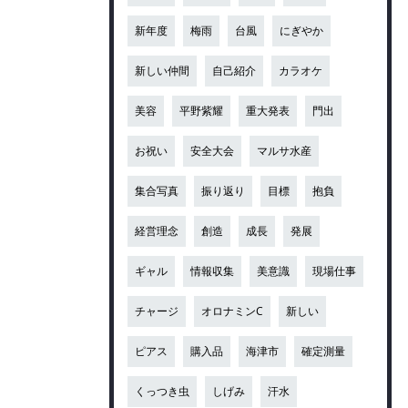
新年度
梅雨
台風
にぎやか
新しい仲間
自己紹介
カラオケ
美容
平野紫耀
重大発表
門出
お祝い
安全大会
マルサ水産
集合写真
振り返り
目標
抱負
経営理念
創造
成長
発展
ギャル
情報収集
美意識
現場仕事
チャージ
オロナミンC
新しい
ピアス
購入品
海津市
確定測量
くっつき虫
しげみ
汗水