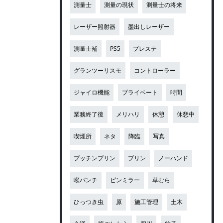
測量士
測量の現状
測量士の将来
レーザー照射器
墨出しレーザー
測量士補
PS5
プレステ
グランツーリスモ
コントローラー
ジャイロ機能
プライベート
時間
業務終了後
メリハリ
休憩
休憩中
喫煙所
ネタ
降臨
写真
プッチンプリン
プリン
ノーハンド
喉パンチ
ピンミラー
草むら
ひっつき虫
原
施工管理
土木