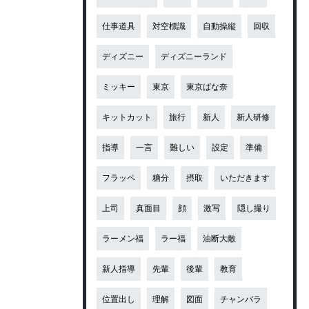
仕事道具
対空標識
自動操縦
回収
ディズニー
ディズニーランド
ミッキー
東京
東京ばな奈
キットカット
旅行
新人
新人研修
指導
一言
難しい
設定
準備
フラッペ
糖分
摂取
いただきます
上司
真面目
顔
激写
隠し撮り
ラーメン福
ラー福
油断大敵
新人指導
先輩
後輩
教育
位置出し
理解
図面
チャンバラ