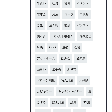
早食い
社員
社内
イベント
忘年会
お酒
コーラ
早飲み
ご飯
焼き鳥
交流
パンスト
綱引き
パンスト綱引き
真剣勝負
対決
GOD
最強
会社
アットホーム
飲み会
愛知県
面白い
選手権
新城市
ドローン測量
写真測量
大掃除
カビキラー
キッチンハイター
窓
こする
起工測量
編集
NG集