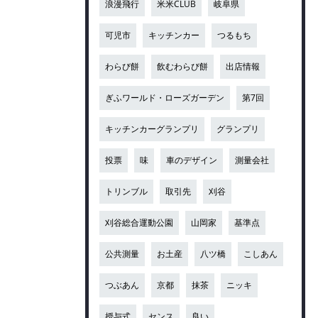
浪漫飛行
米米CLUB
岐阜県
可児市
キッチンカー
つるもち
わらび餅
飲むわらび餅
出店情報
ぎふワールド・ローズガーデン
第7回
キッチンカーグランプリ
グランプリ
投票
味
車のデザイン
測量会社
トリンブル
取引先
刈谷
刈谷総合運動公園
山岡家
基準点
公共測量
お土産
八ツ橋
こしあん
つぶあん
京都
抹茶
ニッキ
授与式
センス
良い