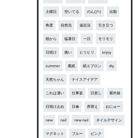
土曜日
空いてる
のんびり
出勤
角度
自然光
遠近法
引き立つ
朝から
猛暑日
一日
モリモリ
日焼け
痛い
ヒリヒリ
enjoy
summer
裏紙
紙エプロン
diy
天然ちゃん
ナイスアイデア
これは凄い
仕事姿
日差し
紫外線
日焼け止め
日傘
席替え
おにゅー
new
nail
new nail
ネイルデザイン
マグネット
ブルー
ピンク