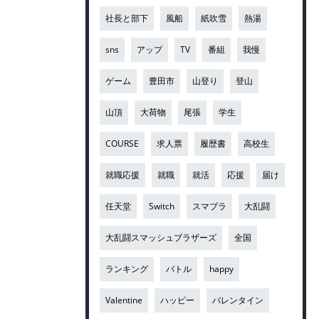
社長と部下
風船
紙吹雪
熱湯
sns
アップ
TV
番組
我慢
ゲーム
豊田市
山登り
登山
山頂
大荷物
尾張
学生
COURSE
求人票
履歴書
高校生
就職応援
就職
就活
応援
届け
任天堂
Switch
スマブラ
大乱闘
大乱闘スマッシュブラザーズ
全国
ランキング
バトル
happy
Valentine
ハッピー
バレンタイン