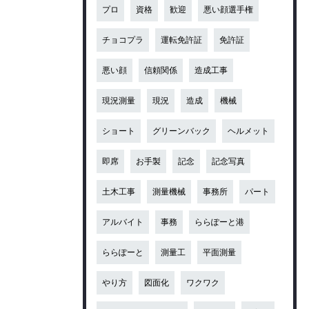
プロ
資格
歓迎
悪い顔選手権
チョコプラ
運転免許証
免許証
悪い顔
信頼関係
造成工事
現況測量
現況
造成
機械
ショート
グリーンバック
ヘルメット
即席
お手製
記念
記念写真
土木工事
測量機械
事務所
パート
アルバイト
事務
ららぽーと港
ららぽーと
測量工
平面測量
やり方
図面化
ワクワク