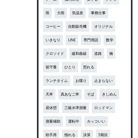
雨
大雨
気温差
事務仕事
コーヒー
自動販売機
オリジナル
いきなり
LINE
専門用語
数学
クロソイド
緩和曲線
道路
橋
留守番
ひとり
照れる
ランチタイム
お喋り
止まらない
天丼
真あなご丼
そば
きしめん
昼休憩
三級水準測量
ロッドマン
測量補助
運転中
カッコいい
助手席
惚れる
決算
5期目