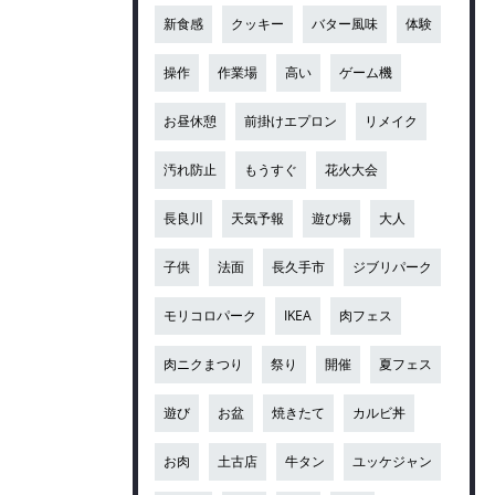
新食感
クッキー
バター風味
体験
操作
作業場
高い
ゲーム機
お昼休憩
前掛けエプロン
リメイク
汚れ防止
もうすぐ
花火大会
長良川
天気予報
遊び場
大人
子供
法面
長久手市
ジブリパーク
モリコロパーク
IKEA
肉フェス
肉ニクまつり
祭り
開催
夏フェス
遊び
お盆
焼きたて
カルビ丼
お肉
土古店
牛タン
ユッケジャン