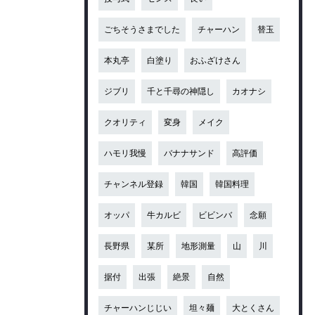
ごちそうさまでした
チャーハン
替玉
本丸亭
白塗り
おふざけさん
ジブリ
千と千尋の神隠し
カオナシ
クオリティ
変身
メイク
ハモリ我慢
バナナサンド
高評価
チャンネル登録
韓国
韓国料理
オッパ
牛カルビ
ビビンバ
念願
長野県
某所
地形測量
山
川
据付
出張
絶景
自然
チャーハンじじい
坦々麺
大とくさん