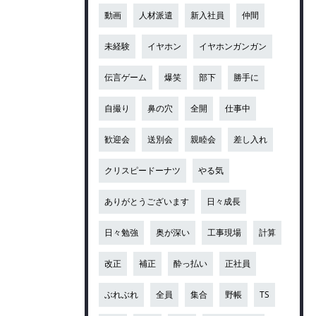
動画
人材派遣
新入社員
仲間
未経験
イヤホン
イヤホンガンガン
伝言ゲーム
爆笑
部下
勝手に
自撮り
鼻の穴
全開
仕事中
歓迎会
送別会
親睦会
差し入れ
クリスピードーナツ
やる気
ありがとうございます
日々成長
日々勉強
奥が深い
工事現場
計算
改正
補正
酔っ払い
正社員
ぶれぶれ
全員
集合
野帳
TS