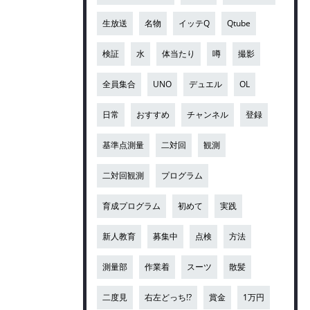
生放送
名物
イッテQ
Qtube
検証
水
体当たり
噂
撮影
全員集合
UNO
デュエル
OL
日常
おすすめ
チャンネル
登録
基準点測量
二対回
観測
二対回観測
プログラム
育成プログラム
初めて
実践
新人教育
募集中
点検
方法
測量部
作業着
スーツ
散髪
二度見
右左どっち!?
賞金
1万円