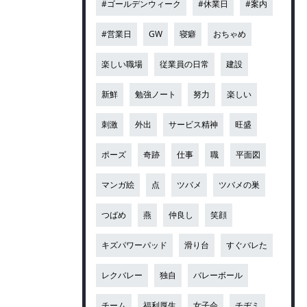
#ゴールデンウィーク
#休業日
#案内
#営業日
GW
寝癖
おちゃめ
楽しい職場
従業員の日常
建設
新鮮
勉強ノート
努力
楽しい
刺激
外出
サービス精神
旺盛
ポーズ
奇跡
仕事
職
平面図
マンガ絵
点
ツバメ
ツバメの巣
つばめ
燕
仲良し
笑顔
キズパワーパッド
滑り台
すぐバレた
レクバレー
独自
バレーボール
チーム
福利厚生
女子会
チヂミ