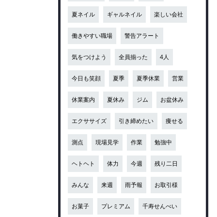
夏ネイル
ギャルネイル
楽しい会社
働きやすい職場
警告アラート
気をつけよう
全員揃った
4人
今日も笑顔
夏季
夏季休業
営業
休業案内
夏休み
ジム
お盆休み
エクササイズ
引き締めたい
痩せる
測点
現場見学
作業
勉強中
ヘトヘト
体力
今週
残り二日
みんな
来週
雨予報
お取引様
お菓子
プレミアム
千寿せんべい