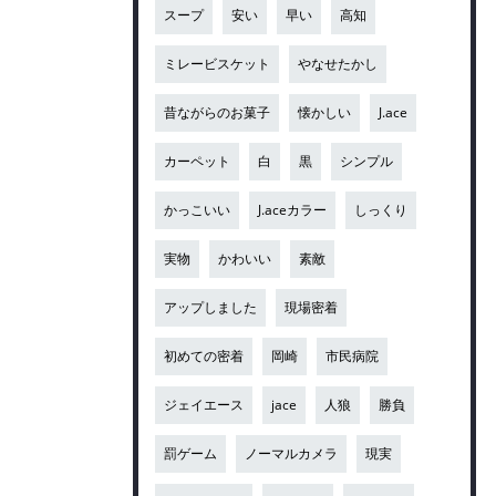
スープ
安い
早い
高知
ミレービスケット
やなせたかし
昔ながらのお菓子
懐かしい
J.ace
カーペット
白
黒
シンプル
かっこいい
J.aceカラー
しっくり
実物
かわいい
素敵
アップしました
現場密着
初めての密着
岡崎
市民病院
ジェイエース
jace
人狼
勝負
罰ゲーム
ノーマルカメラ
現実