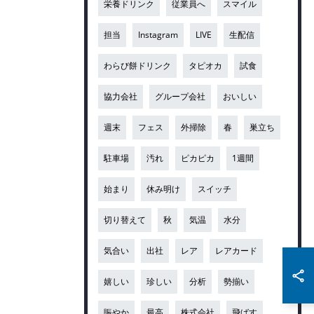
栄養ドリンク
従業員へ
スマイル
担当
Instagram
LIVE
生配信
わらび餅ドリンク
タピオカ
試食
協力会社
グループ会社
おいしい
週末
フェス
外掃除
春
巣立ち
駐車場
汚れ
ピカピカ
1週間
始まり
休み明け
スイッチ
切り替えて
秋
気温
水分
気合い
出社
レア
レアカード
嬉しい
珍しい
分析
勢揃い
賑やか
最高
株式会社
飛ばす