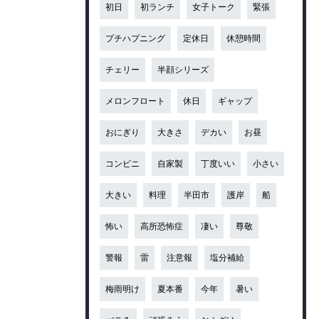
初日
初ランチ
女子トーク
緊張
プチハプニング
定休日
休憩時間
チェリー
半顔シリーズ
メロンフロート
休日
ギャップ
おにぎり
大きさ
デカい
お昼
コンビニ
自家製
丁度いい
小さい
大きい
料理
半田市
護岸
船
怖い
高所恐怖症
凄い
尊敬
警報
雷
注意報
塩分補給
梅雨明け
夏本番
今年
暑い