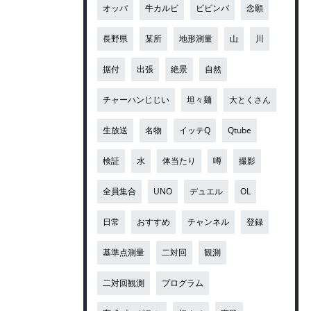
オッパ
牛カルビ
ビビンバ
念願
長野県
某所
地形測量
山
川
据付
出張
絶景
自然
チャーハンじじい
坦々麺
大とくさん
生放送
名物
イッテQ
Qtube
検証
水
体当たり
噂
撮影
全員集合
UNO
デュエル
OL
日常
おすすめ
チャンネル
登録
基準点測量
二対回
観測
二対回観測
プログラム