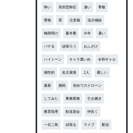
怖い
高所恐怖症
凄い
尊敬
警報
雷
注意報
塩分補給
梅雨明け
夏本番
今年
暑い
バテる
頑張ろう
おふざけ
ハイトーン
キャラ濃いめ
令和ギャル
個性的
名古屋港
2人
優しい
最新
挑戦
初めてのドローン
してみた
事務業務
引き継ぎ
教育指導
歓送迎会
仲良く
一石二鳥
頑張る
ライブ
配信