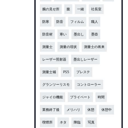
腕の見せ所
腹
一緒
社長室
防寒
防音
フィルム
職人
防音材
寒い
墨出し
墨壺
測量士
測量の現状
測量士の将来
レーザー照射器
墨出しレーザー
測量士補
PS5
プレステ
グランツーリスモ
コントローラー
ジャイロ機能
プライベート
時間
業務終了後
メリハリ
休憩
休憩中
喫煙所
ネタ
降臨
写真