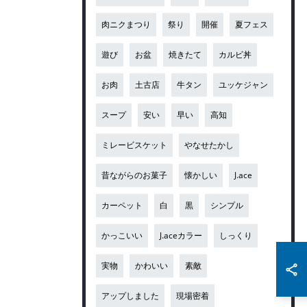
肉ニクまつり
祭り
開催
夏フェス
遊び
お盆
焼きたて
カルビ丼
お肉
土古店
牛タン
ユッケジャン
スープ
安い
早い
高知
ミレービスケット
やなせたかし
昔ながらのお菓子
懐かしい
J.ace
カーペット
白
黒
シンプル
かっこいい
J.aceカラー
しっくり
実物
かわいい
素敵
アップしました
現場密着