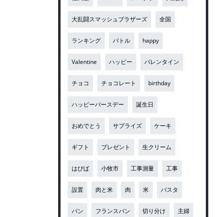
大乱闘スマッシュブラザーズ
全国
ランキング
バトル
happy
Valentine
ハッピー
バレンタイン
チョコ
チョコレート
birthday
ハッピーバースデー
誕生日
おめでとう
サプライズ
ケーキ
ギフト
プレゼント
生クリーム
はぴば
小牧市
工事測量
工事
設置
肉と米
肉
米
パスタ
パン
フランスパン
切り分け
主婦