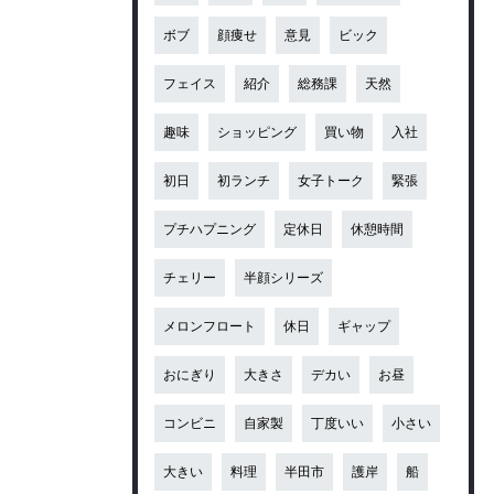
ボブ
顔痩せ
意見
ビック
フェイス
紹介
総務課
天然
趣味
ショッピング
買い物
入社
初日
初ランチ
女子トーク
緊張
プチハプニング
定休日
休憩時間
チェリー
半顔シリーズ
メロンフロート
休日
ギャップ
おにぎり
大きさ
デカい
お昼
コンビニ
自家製
丁度いい
小さい
大きい
料理
半田市
護岸
船