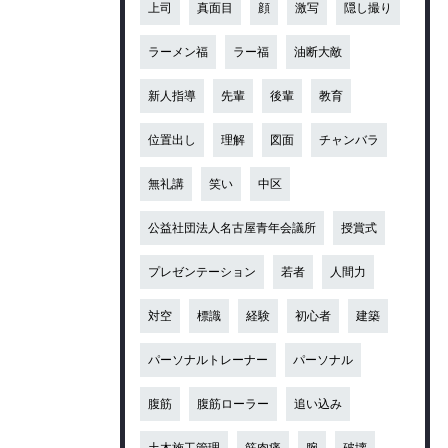
上司
真面目
顔
激写
隠し撮り
ラーメン福
ラー福
油断大敵
新人指導
先輩
後輩
教育
位置出し
理解
図面
チャンバラ
無礼講
笑い
中区
公益社団法人名古屋青年会議所
授賞式
プレゼンテーション
若者
人間力
対空
標識
経験
初心者
建築
パーソナルトレーナー
パーソナル
腹筋
腹筋ローラー
追い込み
土木施工管理
筋肉痛
腕
破壊