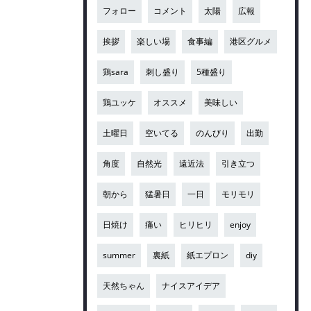
フォロー
コメント
太陽
広報
挨拶
楽しい場
食事編
港区グルメ
鶏sara
刺し盛り
5種盛り
鶏ユッケ
オススメ
美味しい
土曜日
空いてる
のんびり
出勤
角度
自然光
遠近法
引き立つ
朝から
猛暑日
一日
モリモリ
日焼け
痛い
ヒリヒリ
enjoy
summer
裏紙
紙エプロン
diy
天然ちゃん
ナイスアイデア