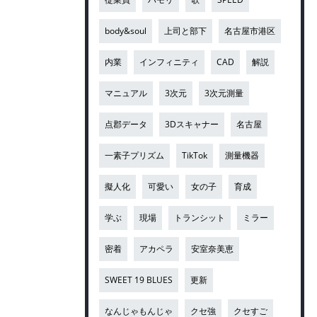
body&soul
上司と部下
名古屋市港区
内業
インフィニティ
CAD
解説
マニュアル
3次元
3次元測量
点郡データ
3Dスキャナー
名古屋
一素子プリズム
TikTok
測量機器
擬人化
可愛い
女の子
育成
学ぶ
現場
トランシット
ミラー
密着
アカペラ
安室奈美恵
SWEET 19 BLUES
更新
なんじゃもんじゃ
クセ強
クセすご