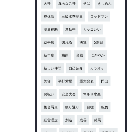
天丼
真あなご丼
そば
きしめん
昼休憩
三級水準測量
ロッドマン
測量補助
運転中
カッコいい
助手席
惚れる
決算
5期目
新年度
梅雨
台風
にぎやか
新しい仲間
自己紹介
カラオケ
美容
平野紫耀
重大発表
門出
お祝い
安全大会
マルサ水産
集合写真
振り返り
目標
抱負
経営理念
創造
成長
発展