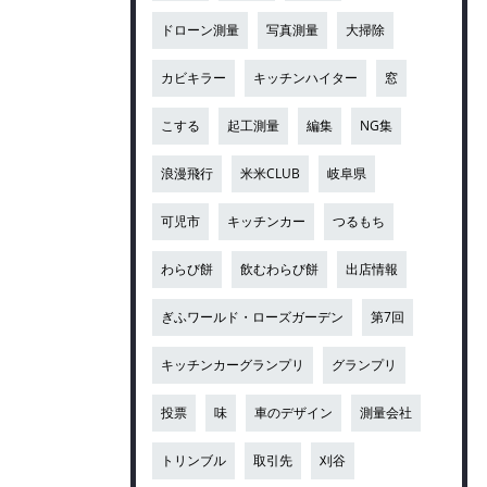
ドローン測量
写真測量
大掃除
カビキラー
キッチンハイター
窓
こする
起工測量
編集
NG集
浪漫飛行
米米CLUB
岐阜県
可児市
キッチンカー
つるもち
わらび餅
飲むわらび餅
出店情報
ぎふワールド・ローズガーデン
第7回
キッチンカーグランプリ
グランプリ
投票
味
車のデザイン
測量会社
トリンブル
取引先
刈谷