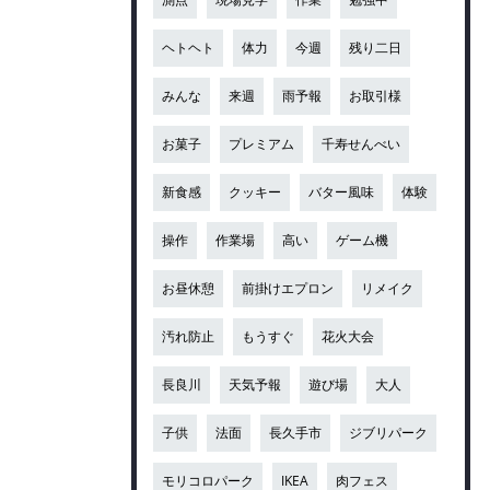
ヘトヘト
体力
今週
残り二日
みんな
来週
雨予報
お取引様
お菓子
プレミアム
千寿せんべい
新食感
クッキー
バター風味
体験
操作
作業場
高い
ゲーム機
お昼休憩
前掛けエプロン
リメイク
汚れ防止
もうすぐ
花火大会
長良川
天気予報
遊び場
大人
子供
法面
長久手市
ジブリパーク
モリコロパーク
IKEA
肉フェス