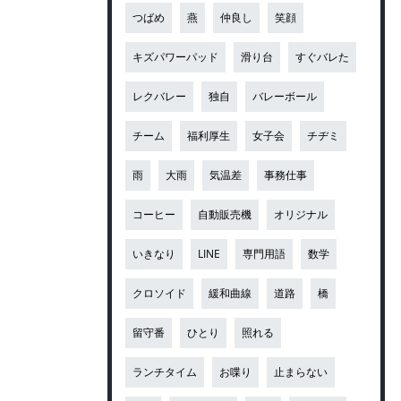
つばめ
燕
仲良し
笑顔
キズパワーパッド
滑り台
すぐバレた
レクバレー
独自
バレーボール
チーム
福利厚生
女子会
チヂミ
雨
大雨
気温差
事務仕事
コーヒー
自動販売機
オリジナル
いきなり
LINE
専門用語
数学
クロソイド
緩和曲線
道路
橋
留守番
ひとり
照れる
ランチタイム
お喋り
止まらない