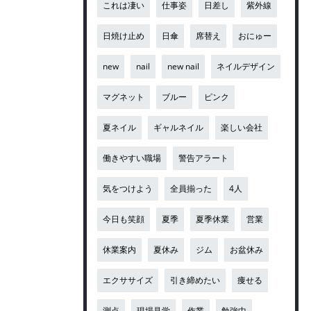
これは凄い
仕事姿
日差し
紫外線
日焼け止め
日傘
席替え
おにゅー
new
nail
new nail
ネイルデザイン
マグネット
ブルー
ピンク
夏ネイル
ギャルネイル
楽しい会社
働きやすい職場
警告アラート
気をつけよう
全員揃った
4人
今日も笑顔
夏季
夏季休業
営業
休業案内
夏休み
ジム
お盆休み
エクササイズ
引き締めたい
痩せる
測点
現場見学
作業
勉強中