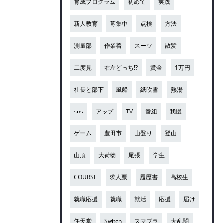
育成プログラム
初めて
実践
新人教育
募集中
点検
方法
測量部
作業着
スーツ
散髪
二度見
右左どっち!?
賞金
1万円
社長と部下
風船
紙吹雪
熱湯
sns
アップ
TV
番組
我慢
ゲーム
豊田市
山登り
登山
山頂
大荷物
尾張
学生
COURSE
求人票
履歴書
高校生
就職応援
就職
就活
応援
届け
任天堂
Switch
スマブラ
大乱闘