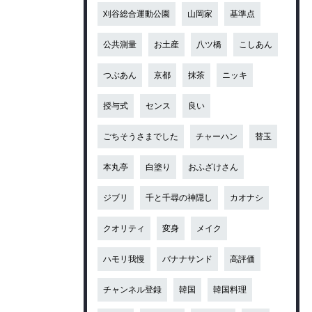
刈谷総合運動公園
山岡家
基準点
公共測量
お土産
八ツ橋
こしあん
つぶあん
京都
抹茶
ニッキ
授与式
センス
良い
ごちそうさまでした
チャーハン
替玉
本丸亭
白塗り
おふざけさん
ジブリ
千と千尋の神隠し
カオナシ
クオリティ
変身
メイク
ハモリ我慢
バナナサンド
高評価
チャンネル登録
韓国
韓国料理