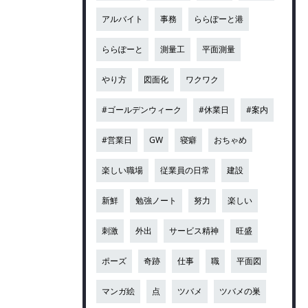
アルバイト
事務
ららぽーと港
ららぽーと
測量工
平面測量
やり方
図面化
ワクワク
#ゴールデンウィーク
#休業日
#案内
#営業日
GW
寝癖
おちゃめ
楽しい職場
従業員の日常
建設
新鮮
勉強ノート
努力
楽しい
刺激
外出
サービス精神
旺盛
ポーズ
奇跡
仕事
職
平面図
マンガ絵
点
ツバメ
ツバメの巣