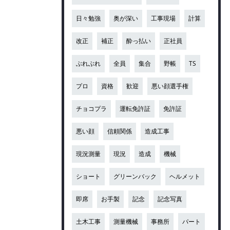
日々勉強
奥が深い
工事現場
計算
改正
補正
酔っ払い
正社員
ぶれぶれ
全員
集合
野帳
TS
プロ
資格
歓迎
悪い顔選手権
チョコプラ
運転免許証
免許証
悪い顔
信頼関係
造成工事
現況測量
現況
造成
機械
ショート
グリーンバック
ヘルメット
即席
お手製
記念
記念写真
土木工事
測量機械
事務所
パート