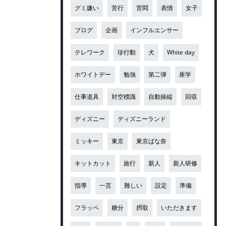
グミ嫌い
苦行
苦悶
表情
女子
ブログ
企画
インフルエンサー
テレワーク
珍行動
犬
White day
ホワイトデー
勉強
第二弾
座学
仕事道具
対空標識
自動操縦
回収
ディズニー
ディズニーランド
ミッキー
東京
東京ばな奈
キットカット
旅行
新人
新人研修
指導
一言
難しい
設定
準備
フラッペ
糖分
摂取
いただきます