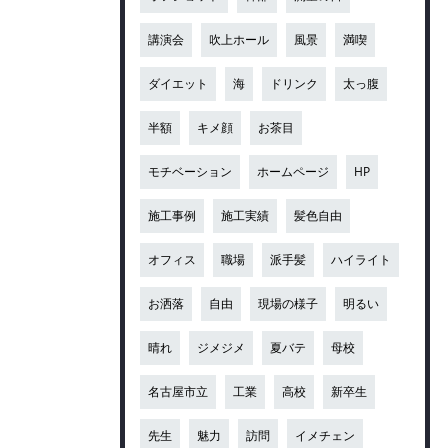
講演会
吹上ホール
風景
満喫
ダイエット
海
ドリンク
太っ腹
半額
キメ顔
お茶目
モチベーション
ホームページ
HP
施工事例
施工実績
髪色自由
オフィス
職場
派手髪
ハイライト
お洒落
自由
現場の様子
明るい
晴れ
ジメジメ
夏バテ
母校
名古屋市立
工業
高校
新卒生
先生
魅力
訪問
イメチェン