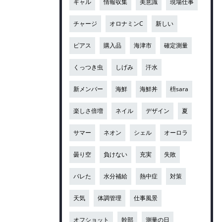
ギャル
情報収集
美意識
現場仕事
チャージ
オロナミンC
新しい
ピアス
購入品
海津市
確定測量
くっつき虫
しげみ
汗水
新メンバー
海鮮
海鮮丼
枡sara
楽しさ倍増
ネイル
デザイン
夏
サマー
ネオン
シェル
オーロラ
曇り空
負けない
充実
失敗
バレた
水分補給
熱中症
対策
天気
体調管理
仕事風景
オフショット
幹部
測量の日