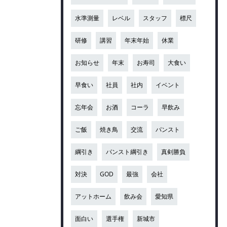
水準測量
レベル
スタッフ
標尺
研修
講習
年末年始
休業
お知らせ
年末
お寿司
大食い
早食い
社員
社内
イベント
忘年会
お酒
コーラ
早飲み
ご飯
焼き鳥
交流
パンスト
綱引き
パンスト綱引き
真剣勝負
対決
GOD
最強
会社
アットホーム
飲み会
愛知県
面白い
選手権
新城市