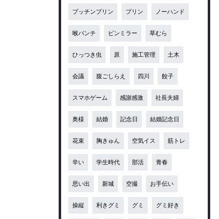
プッチンプリン
プリン
ノーハンド
喉パンチ
ピンミラー
草むら
ひっつき虫
原
施工管理
土木
会議
腹ごしらえ
四川
餃子
スマホゲーム
感謝感激
社長夫婦
奥様
結婚
記念日
結婚記念日
花束
胸きゅん
空気イス
筋トレ
辛い
学生時代
部活
青春
思い出
新城
空撮
お手伝い
操縦
利きグミ
グミ
グミ好き