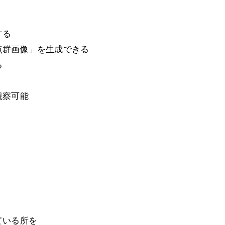
する
点群画像」を生成できる
る
観察可能
ている所を