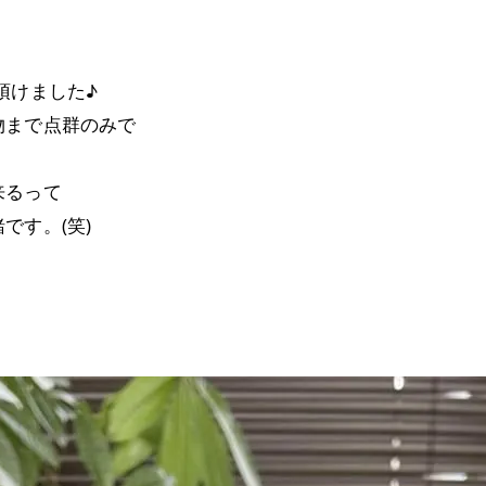
頂けました♪
物まで点群のみで
来るって
です。(笑)