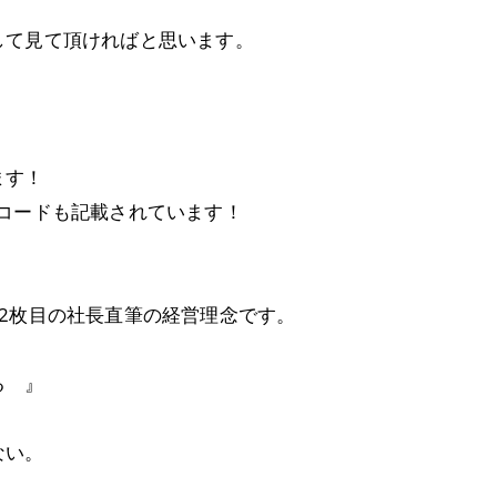
して見て頂ければと思います。
、
ます！
コードも記載されています！
2枚目の社長直筆の経営理念です。
る 』
ない。