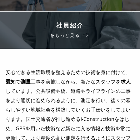
社員紹介
をもっと見る ＞
安心できる生活環境を整えるための技術を身に付けて、
愛知
で
測量
工事を実施しながら、新たなスタッフを
求人
しています。公共設備や橋、道路やライフラインの工事
をより適切に進められるように、測定を行い、後々の暮
らしやすい地域社会を構築していくお手伝いをしてまい
ります。国土交通省が推し進めるi-Constructionをはじ
め、GPSを用いた技術など新たに入る情報と技術を常に
更新して、より精度の高い測定を行えるようにスタッフ