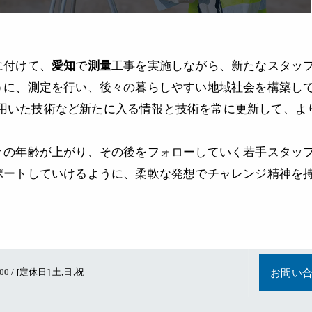
に付けて、
愛知
で
測量
工事を実施しながら、新たなスタッ
うに、測定を行い、後々の暮らしやすい地域社会を構築し
め、GPSを用いた技術など新たに入る情報と技術を常に更新し
々の年齢が上がり、その後をフォローしていく若手スタッ
ポートしていけるように、柔軟な発想でチャレンジ精神を
00 / [定休日] 土,日,祝
お問い